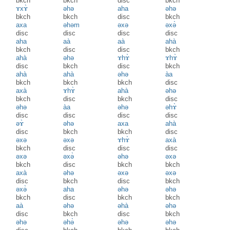
bkch
bkch
disc
bkch
ɤxɤ̀
əhə
aha
əhə
bkch
bkch
disc
bkch
axa
əhəm
əxə
əxə̀
disc
disc
disc
disc
aha
aà
aà
ahà
bkch
disc
disc
bkch
ahà
əhə
ɤhɤ̀
ɤhɤ̀
disc
bkch
disc
bkch
ahà
ahà
əhə
àa
bkch
bkch
bkch
disc
axà
ɤhɤ̀
ahà
əhə
bkch
disc
bkch
disc
əhə
àa
əhə
əhɤ̀
disc
disc
disc
disc
əɤ̀
əhə
axa
ahà
disc
bkch
bkch
disc
əxə
əxə
ɤhɤ̀
axà
bkch
disc
disc
disc
əxə
əxə̀
əhə
əxə
bkch
disc
bkch
bkch
axà
əhə
əxə
əxə
disc
bkch
disc
bkch
əxə̀
aha
əhə
əhə
bkch
disc
bkch
bkch
aà
əhə
əhà
əhə
disc
bkch
disc
bkch
əhə
əhə̀
əhə
əhə