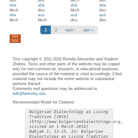
disc
disc
bkch
disc
aha
ahà
ahà
əhə
bkch
disc
bkch
disc
əhə
axa
axà
əxə̀
bkch
bkch
disc
disc
Pages
1
2
next ›
last »
Text copyright © 2011-2016 Ronelle Alexander and Vladimir
Zhobov. Texts and other parts of the website may be copied
only for non-commercial, research, or educational purposes,
provided the source of the material is cited accordingly. Cited
material may not include the entire website or substantial
portions thereof.
Comments and questions may be addressed to
bdlt@berkeley.edu
.
Recommended Model for Citations
Bulgarian Dialectology as Living
Tradition [2016]
(http://www.bulgariandialectology.org,
visited on 1 March 2016)
Babjak 1: 13-15. In: Bulgarian
Dialectology as Living Tradition