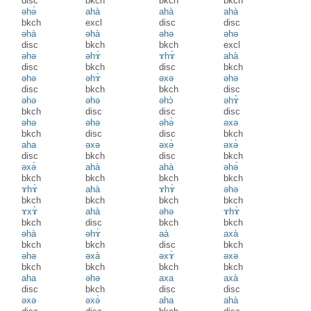
disc
bkch
bkch
bkch
əhə̀
ahà
ahà
ahà
bkch
excl
disc
disc
əhà
əhà
əhə
əhə
disc
bkch
bkch
excl
əhə
əhɤ̀
ɤhɤ̀
ahà
disc
bkch
disc
bkch
əhə
əhɤ̀
əxə
əhə
disc
bkch
bkch
disc
əhə
əhə
əhɔ̀
əhɤ̀
bkch
disc
disc
disc
əhə
əhə
əhə̀
əxə
bkch
disc
disc
bkch
aha
əxə
əxə̀
əxə̀
disc
bkch
disc
bkch
əxə̀
ahà
ahà
əhә̀
bkch
bkch
bkch
bkch
ɤhɤ̀
ahà
ɤhɤ̀
əhə
bkch
bkch
bkch
bkch
ɤxɤ̀
ahà
əhə
ɤhɤ̀
bkch
disc
bkch
bkch
əhà
əhɤ̀
aà
axà
bkch
bkch
disc
bkch
əhə
əxà
əxɤ̀
əxə
bkch
bkch
bkch
bkch
aha
əhə
axa
axà
disc
bkch
disc
disc
əxə
əxə̀
aha
ahà