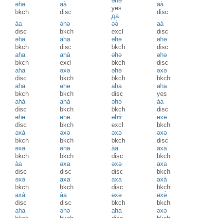
əhə̀
əhə
aà
аа̀
yes
bkch
disc
disc
да
àa
əhə
əə̀
aà
disc
bkch
excl
disc
əhə
aha
əhə
əhə
bkch
disc
bkch
disc
aha
ahà
əhə
əhə
bkch
excl
bkch
disc
aha
əxə
əhə
əxə
disc
bkch
bkch
bkch
aha
əhə
aha
aha
bkch
bkch
disc
yes
ahà
ahà
əhə
àa
disc
bkch
bkch
disc
əhə
əhə
əhɤ̀
əxə
disc
bkch
excl
bkch
əxà
əxə
əxə
əxə
bkch
bkch
bkch
disc
əxə
əhə
àa
axa
bkch
bkch
disc
bkch
àa
əxa
əxə
axa
disc
disc
disc
bkch
əxə
axa
axa
axà
bkch
bkch
disc
bkch
axà
àa
əxə
əxə̀
disc
disc
bkch
bkch
aha
əhə
aha
əxə