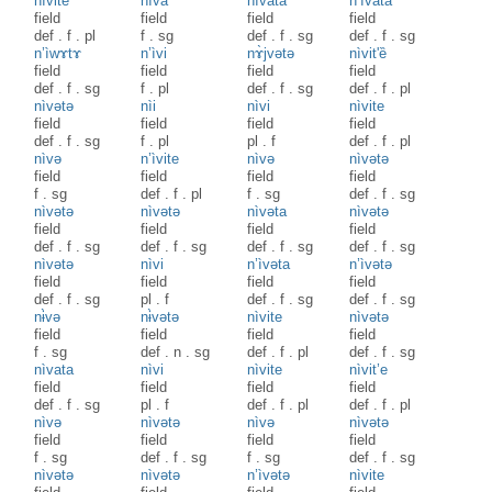
nìvite
nìva
nìvata
n’ìvata
field
field
field
field
def
.
f
.
pl
f
.
sg
def
.
f
.
sg
def
.
f
.
sg
n’ìwɤtɤ
n’ìvi
nɤ̀jvətə
nìvit'ȅ
field
field
field
field
def
.
f
.
sg
f
.
pl
def
.
f
.
sg
def
.
f
.
pl
nìvətə
nìi
nìvi
nìvite
field
field
field
field
def
.
f
.
sg
f
.
pl
pl
.
f
def
.
f
.
pl
nìvə
n’ìvite
nìvə
nìvətə
field
field
field
field
f
.
sg
def
.
f
.
pl
f
.
sg
def
.
f
.
sg
nìvətə
nìvətə
nìvəta
nìvətə
field
field
field
field
def
.
f
.
sg
def
.
f
.
sg
def
.
f
.
sg
def
.
f
.
sg
nìvətə
nìvi
n’ìvəta
n’ìvətə
field
field
field
field
def
.
f
.
sg
pl
.
f
def
.
f
.
sg
def
.
f
.
sg
nɨ̀və
nɨ̀vətə
nìvite
nìvətə
field
field
field
field
f
.
sg
def
.
n
.
sg
def
.
f
.
pl
def
.
f
.
sg
nìvata
nìvi
nìvite
nìvit’e
field
field
field
field
def
.
f
.
sg
pl
.
f
def
.
f
.
pl
def
.
f
.
pl
nìvə
nìvətə
nìvə
nìvətə
field
field
field
field
f
.
sg
def
.
f
.
sg
f
.
sg
def
.
f
.
sg
nìvətə
nìvətə
n’ìvətə
nìvite