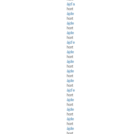
àjd’a
hort
àjde
hort
àjde
hort
àjde
hort
àjd’e
hort
àjde
hort
àjde
hort
àjde
hort
àjde
hort
àjd’e
hort
àjde
hort
àjde
hort
àjde
hort
àjde
hort