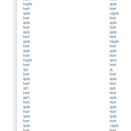
hàjde
àjde
hort
hort
àjde
xàjde
hort
hort
àjde
àjde
hort
hort
àjde
àjde
hort
hort
àjde
hàjde
hort
hort
àjde
àjde
hort
hort
hàjde
àjno
hort
hort
àjd
àj
hort
hort
àjde
àjde
hort
hort
àd’i
àjdi
hort
hort
àjd’i
àjde
hort
hort
àjde
àjde
hort
hort
àjde
àjde
hort
hort
àjde
xàjde
hort
hort