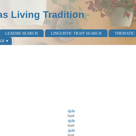
as Living Tradition
LEXEME SEARCH
LINGUISTIC TRAIT SEARCH
THEMATIC
КИ
àjde
hort
àjde
hort
àjde
hort