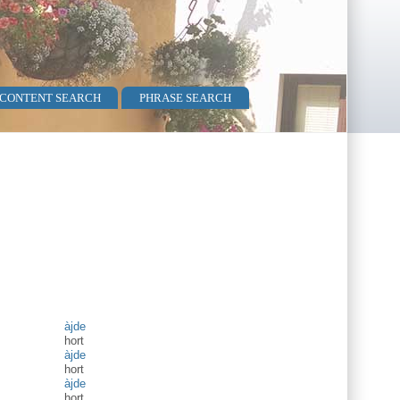
 CONTENT SEARCH
PHRASE SEARCH
àjde
hort
àjde
hort
àjde
hort