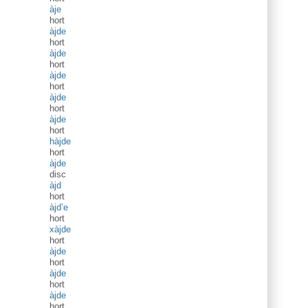
àje
hort
àjde
hort
àjde
hort
àjde
hort
àjde
hort
àjde
hort
hàjde
hort
àjde
disc
àjd
hort
àjd’e
hort
xàjde
hort
àjde
hort
àjde
hort
àjde
hort