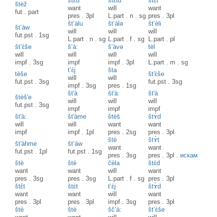
štɛ̀d
štɛ̀lu
štɛ̀t
štèž
want
will
want
fut
.
part
pres
.
3pl
L.part
.
n
.
sg
pres
.
3pl
št’àlu
št’àlə
št’èli
št’àw
will
will
will
fut.pst
.
1sg
L.part
.
n
.
sg
L.part
.
f
.
sg
L.part
.
pl
št’ɛ̀še
š’à:
š’àvə
tèl
will
will
will
will
impf
.
3sg
impf
impf
.
3pl
L.part
.
m
.
sg
t’ɛ̀j
šta
tèše
št'ɛ̀še
will
will
fut.pst
.
3sg
fut.pst
.
3sg
impf
.
3sg
pres
.
1sg
št'à
št'à:
št'à
štèš'e
will
will
will
fut.pst
.
3sg
impf
impf
impf
št'à:
št'àme
štèš
štɤ̀d
will
will
want
want
impf
impf
.
1pl
pres
.
2sg
pres
.
3pl
štè
štɤ̀t
št'àhme
št’àw
want
want
fut.pst
.
1pl
fut.pst
.
1sg
pres
.
3sg
pres
.
3pl
.
искам
štè
štè
čèla
štɛ̀d
want
want
will
want
pres
.
3sg
pres
.
3sg
L.part
.
f
.
sg
pres
.
3pl
štɛ̀t
štɛ̀t
t’ɛ̀j
štɤ̀d
want
want
will
want
pres
.
3pl
pres
.
3pl
impf
.
3sg
pres
.
3pl
štè
štè
šč’à:
št’ɛ̀še