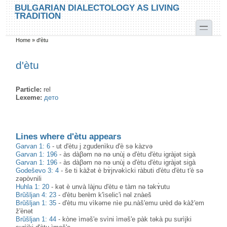
Skip to main content
Skip to search
BULGARIAN DIALECTOLOGY AS LIVING
TRADITION
toggle
Home
»
d'ètu
You are here
d'ètu
Particle:
rel
Lexeme:
дето
Lines where d'ètu appears
Garvan 1: 6
-
ut d'ètu j zgudenìku d'è sə kàzvə
Garvan 1: 196
-
às dàβəm nə nə unùj ə d'ètu d'ètu igràjət sigà
Garvan 1: 196
-
às dàβəm nə nə unùj ə d'ètu d'ètu igràjət sigà
Godeševo 3: 4
-
še ti kàžət è bɤ̀jrvəkìcki ràbuti d'ètu d'ètu t'è sə
zəpòvnili
Huhla 1: 20
-
kət è unvà làjnu d'ètu e tàm nə təkɤ̀utu
Brŭšljan 4: 23
-
d'ètu berèm k'ìselic'i nəl znàeš
Brŭšljan 1: 35
-
d'ètu mu vìkəme nìe pu.nàš'emu urèd də kàž'em
ž'ènət
Brŭšljan 1: 44
-
kòne ìməš'e svìni ìməš'e pàk təkà pu surìjki