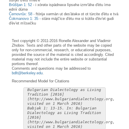
surìjki d'ètu ìməš'e
Brŭšljan 1: 52
-
i xòrətə ispàdnəxə lìpsəhə izmr'àhə d'ètu ìmə
ednɤ̀ dùmə
Černovrŭx: 58
-
ftòrijə xərmàn ut des'àtəkə ot ot tùrcite d'ètu e tvà
Čokmanovo 1: 35
-
stàrə màjč'ice d'ètu mə si kùtilə d'èv'et gudi
d'èv'et m'ɛ̀sečku
Text copyright © 2011-2016 Ronelle Alexander and Vladimir
Zhobov. Texts and other parts of the website may be copied
only for non-commercial, research, or educational purposes,
provided the source of the material is cited accordingly. Cited
material may not include the entire website or substantial
portions thereof.
Comments and questions may be addressed to
bdlt@berkeley.edu
.
Recommended Model for Citations
Bulgarian Dialectology as Living
Tradition [2016]
(http://www.bulgariandialectology.org,
visited on 1 March 2016)
Babjak 1: 13-15. In: Bulgarian
Dialectology as Living Tradition
[2016]
(http://www.bulgariandialectology.org,
visited on 1 March 2016)