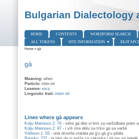
Skip to main content
Skip to search
Bulgarian Dialectology 
HOME
CONTENTS
WORDFORM SEARCH
Main menu
ALL TOKENS
SITE INFORMATION
БЪЛГАРС
Home
»
gà
You are here
gà
Meaning:
when
Particle:
inter.rel
Lexeme:
кога
Linguistic trait:
interr rel
Lines where gà appears
Kolju Marinovo 2: 70
-
sètni gà dòe vr’èmi za vəršìdbətə pràm ə
Kolju Marinovo 2: 97
-
i vìli ìmə dètu sə trɤ̀si gà sə vəršè
Vŭrbovo 1: 55
-
onà otvorìla vratàta pa g’u gà g’u pitàla
Bansko: 237
-
ta tàm da si màže za zakùska i gà mu se priedè