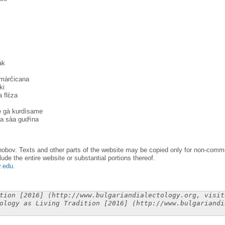
àk
k
amàrčicana
ki
 flɛ̀za
se gà kurdìsame
ma sàa gudᶤìna
obov. Texts and other parts of the website may be copied only for non-commer
lude the entire website or substantial portions thereof.
y.edu
.
tion [2016] (http://www.bulgariandialectology.org, visit
ology as Living Tradition [2016] (http://www.bulgariandi