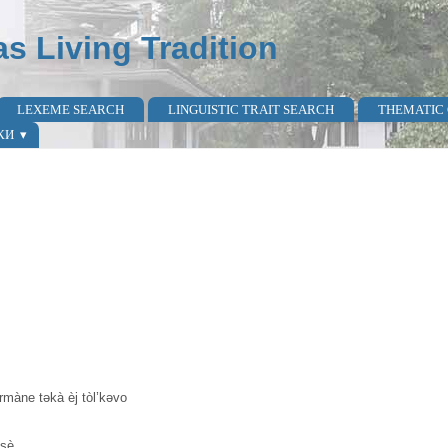
as Living Tradition
LEXEME SEARCH
LINGUISTIC TRAIT SEARCH
THEMATIC
КИ
rmàne təkà èj tòl’kəvo
 sè