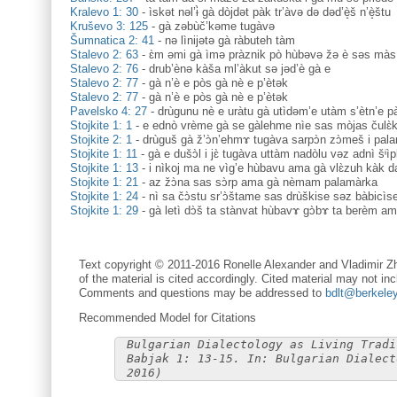
Kralevo 1: 30
-
ìskət nəl’ɨ̀ gà dòjdət pàk tr’àvə də dəd’è̝š n’è̝štu
Kruševo 3: 125
-
gà zəbùč’kəme tugàvə
Šumnatica 2: 41
-
nə lìnijətə gà ràbuteh tàm
Stalevo 2: 63
-
ɛ̀m əmi gà ìmə pràznik pò hùbəvə žə è səs màs
Stalevo 2: 76
-
drub’ènə kàša ml’àkut sə jəd’è gà e
Stalevo 2: 77
-
gà n’è e pòs gà nè e p’ètək
Stalevo 2: 77
-
gà n’è e pòs gà nè e p’ètək
Pavelsko 4: 27
-
drùgunu nè e uràtu gà utìdəm’e utàm s’ètn’e p
Stojkite 1: 1
-
e ednò vrème gà se gàlehme nìe sas mòjas čulɛ̀
Stojkite 2: 1
-
drùguš gà ž’ɔ̀n’ehmɤ tugàva sarpɔ̀n zɔ̀meš i pal
Stojkite 1: 11
-
gà e dušɔ̀l i jɛ̀ tugàva uttàm nadòlu vəz adnì šᶤìp
Stojkite 1: 13
-
i nìkoj ma ne vìg’e hùbavu ama gà vlɛ̀zuh kàk da
Stojkite 1: 21
-
az žɔ̀na sas sɔ̀rp ama gà nèmam palamàrka
Stojkite 1: 24
-
nì sa čɔ̀stu sr’ɔ̀štame sas drùškise səz bàbicì
Stojkite 1: 29
-
gà letì dɔ̀š ta stànvat hùbavɤ gɔ̀bɤ ta berèm a
Text copyright © 2011-2016 Ronelle Alexander and Vladimir Zh
of the material is cited accordingly. Cited material may not inc
Comments and questions may be addressed to
bdlt@berkele
Recommended Model for Citations
Bulgarian Dialectology as Living Tradi
Babjak 1: 13-15. In: Bulgarian Dialect
2016)