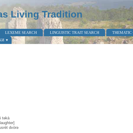
as Living Tradition
LEXEME SEARCH
LINGUISTIC TRAIT SEARCH
THEMATIC
КИ
 təkà
[laughter]
usrèt dvòrə