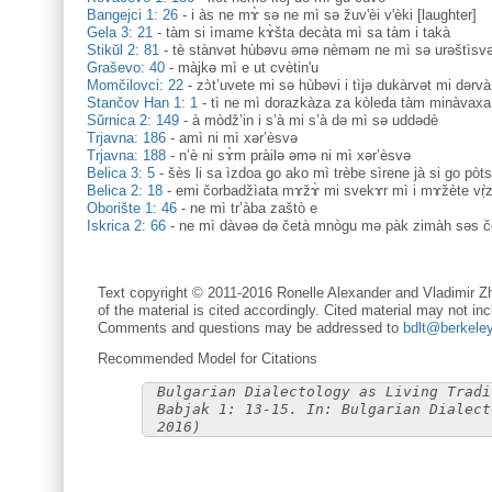
Bangejci 1: 26
-
i às ne mɤ̀ sə ne mì sə žuv'èi v'èki [laughter]
Gela 3: 21
-
tàm si ìmame kɤ̀šta decàta mì sa tàm i takà
Stikŭl 2: 81
-
tè stànvət hùbəvu əmə nèməm ne mì sə urəštìsv
Graševo: 40
-
màjkə mì e ut cvètin'u
Momčilovci: 22
-
zɔ̀t’uvete mi sə hùbəvi i tìjə dukàrvət mi dərvà 
Stančov Han 1: 1
-
tì ne mì dorazkàza za kòleda tàm minàvaxa 
Sŭrnica 2: 149
-
à mòdž’in i s’à mi s’à də mì sə uddədè
Trjavna: 186
-
amì ni mì xər’èsvə
Trjavna: 188
-
n’è ni sɤ̀m pràilə əmə ni mì xər’èsvə
Belica 3: 5
-
šès li sa ìzdoa go ako mì trèbe sìrene jà si go pòts
Belica 2: 18
-
emi čorbadžìata mɤžɤ̀ mi svekɤr mì i mɤžète vṛ̀
Oborište 1: 46
-
ne mì tr’àba zaštò e
Iskrica 2: 66
-
ne mì dàvəə də četà mnògu mə pàk zimàh səs čè
Text copyright © 2011-2016 Ronelle Alexander and Vladimir Zh
of the material is cited accordingly. Cited material may not inc
Comments and questions may be addressed to
bdlt@berkele
Recommended Model for Citations
Bulgarian Dialectology as Living Tradi
Babjak 1: 13-15. In: Bulgarian Dialect
2016)