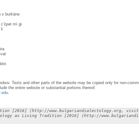
ə v burkàne
c’ɛ̀pət mì gi
li
ira
zvat
tiri
obov. Texts and other parts of the website may be copied only for non-commer
lude the entire website or substantial portions thereof.
y.edu
.
tion [2016] (http://www.bulgariandialectology.org, visit
ology as Living Tradition [2016] (http://www.bulgariandi