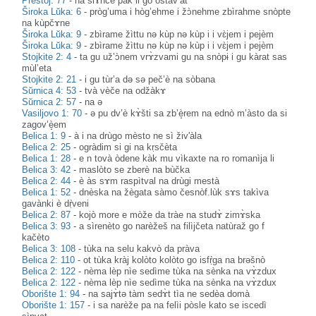
Prestoj: 77
-
na slɤ̀nce pàk li go ostàv’at
Široka Lŭka: 6
-
pròg’uma i hòg’ehme i žɔ̀nehme zbìrahme snòpte
na kùpčɤne
Široka Lŭka: 9
-
zbìrame žìttu nə kùp nə kùp i i vɛ̀jem i pejèm
Široka Lŭka: 9
-
zbìrame žìttu nə kùp nə kùp i i vɛ̀jem i pejèm
Stojkite 2: 4
-
ta gu už’ɔ̀nem vrɤ̀zvami gu na snòpɨ i gu kàrat sas
mùl’eta
Stojkite 2: 21
-
i gu tùr’a də sə peč’è na sòbana
Sŭrnica 4: 53
-
tvà vèče na odžàkɤ
Sŭrnica 2: 57
-
na ə
Vasiljovo 1: 70
-
ə pu dv’è kɤ̀šti sa zb’è̝rem na ednò m’àsto da si
zagov’è̝em
Belica 1: 9
-
à i na drùgo mèsto ne sì živ'àla
Belica 2: 25
-
ogràdim si gi na kṛsčèta
Belica 1: 28
-
e n tovà òdene kàk mu vìkaxte na ro romanìja li
Belica 3: 42
-
maslòto se zberè na bùčka
Belica 2: 44
-
è às sɤm raspìtval na drùgi mestà
Belica 1: 52
-
dnèska na žègata sàmo česnòf.lùk sɤs takìva
gavànki è dṛ̀veni
Belica 2: 87
-
kojò more e mòže da tràe na studɤ̀ zimɤ̀ska
Belica 3: 93
-
a sìrenèto go narèžeš na filìjčeta natùraž go f
kačèto
Belica 3: 108
-
tùka na selu kakvò da pràva
Belica 2: 110
-
ot tùka kràj kolòto kolòto go isfṛ̀ga na brəšnò
Belica 2: 122
-
nèma lèp nìe sedìme tùka na sènka na vɤ̀zdux
Belica 2: 122
-
nèma lèp nìe sedìme tùka na sènka na vɤ̀zdux
Oborište 1: 94
-
na sajɤ̀tə tàm sedɤ̀t tìa ne sedèa domà
Oborište 1: 157
-
i sa narèže pa na felìi pòsle kato se iscedì