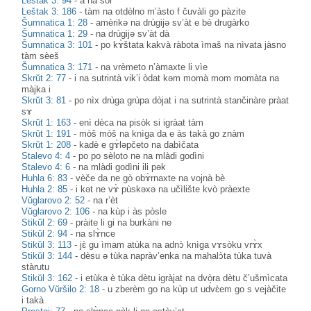
Leštak 3: 94
-
à na sòr
Leštak 3: 186
-
tàm na otdèlno m’àsto f čuvàli go pàzite
Šumnatica 1: 28
-
amèrikə na drùgijə sv’àt e bè drugàrko
Šumnatica 1: 29
-
na drùgijə sv’àt dà
Šumnatica 3: 101
-
po kɤ̀štata kakvà ràbota ìmaš na nìvata jàsno
tàm sèeš
Šumnatica 3: 171
-
na vrèmeto n’àmaxte li vìe
Skrŭt 2: 77
-
i na sutrintà vik’i òdat kəm momà mom momàta na
màjka i
Skrŭt 3: 81
-
po nìx drùga grùpa dòjat i na sutrintà stančinàre pràat
sɤ
Skrŭt 1: 163
-
enì dèca na pisòk si igràat tàm
Skrŭt 1: 191
-
mòš mòš na knìga da e às takà go znàm
Skrŭt 1: 208
-
kadè e gɤ̀ləpčeto na dabìčata
Stalevo 4: 4
-
po po sèloto nə na mlàdi godìni
Stalevo 4: 6
-
na mlàdi godìni ili pək
Huhla 6: 83
-
vèče da ne gò obɤ̀rnaxte na vojnà bè
Huhla 2: 85
-
i kət ne vɤ̀ pùskəxə na učìlište kvò pràexte
Vŭglarovo 2: 52
-
na r’èt
Vŭglarovo 2: 106
-
na kùp i às pòsle
Stikŭl 2: 69
-
pràite li gi na burkàni ne
Stikŭl 2: 94
-
na slɤ̀nce
Stikŭl 3: 113
-
jɛ̀ gu ìmam atùka na adnɔ̀ knìga vɤsòku vrɤ̀x
Stikŭl 3: 144
-
dèsu ə tùka napràv’enka na mahalɔ̀ta tùka tuvà
stàrutu
Stikŭl 3: 162
-
i etùka è tùka dètu igràjat na dvò̝ra dètu č’ušmìcata
Gorno Vŭršilo 2: 18
-
u zberèm go na kùp ut udvɛ̀em go s vejàčite
i takà