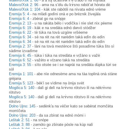
Malevo/Xsk 1: 66
-
a a tòj ucàstvəl li e d’àdo ti na vojnàta
Malevo/Xsk 2: 96
-
əmə na s’èlu du kɤ̀sno rəbòt’ət hòrətə dè
Malevo/Xsk 1: 104
-
kàk ste rabòtili na nìvata ednò vrème
Eremija 5: 4
-
na mlàdi godìni onà e po brèznik živejàla
Eremija 6: 4
-
zbèrat go na snòpje
Eremija 2: 13
-
u na rakàta bèlo i vodìčka i nìe slet nìx pèeme
Eremija 6: 19
-
kàk e na sredàta ednò dərvò stòdžer
Eremija 6: 22
-
tè tùka na tovà uzgòre vṛšèeme
Eremija 6: 34
-
sè na rèt na rèt narèdim takà edìn do edìn
Eremija 6: 34
-
sè na rèt na rèt narèdim takà edìn do edìn
Eremija 2: 37
-
làni na tovà mestènce štò posadìme tùka što sì
sàdime izvadìme
Eremija 6: 45
-
tùka i tùka na stredàta e vṛžàno s važè
Eremija 6: 52
-
važèto e vṛ̀zano takà na stredàta
Eremija 3: 55
-
sìto otsèe se i se naprài na sredàta dùpka tùri se
sòl
Eremija 1: 101
-
abe nìe odnesème ama na tàa toplinà onà stàne
grèjana
Eremija 5: 123
-
bèk'i se vìdime na ònija svèt
Mogilica 5: 140
-
dalì gi delì na krɤ̀vno ròtstvo ili na nèkrɤ̀vno
ròtstvo
Mogilica 5: 140
-
dalì gi delì na krɤ̀vno ròtstvo ili na nèkrɤ̀vno
ròtstvo
Dolno Ujno: 145
-
sedènk'a na vèčer kato se səbèrat momčèta
momìčeta
Dolno Ujno: 203
-
da sa zbìrat na ednò mòmi i
Leštak 2: 51
-
na snòpe
Leštak 3: 88
-
zərnòto go zbìrate pòsle na kùp nalì