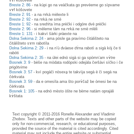
vɤf kòšovete
Breste 2: 86
-
na kùpi go na veàčkata go prevèeme go sìpvame
vɤf kòšovete
Breste 2: 91
-
a na rɤkà mèlexte li
Breste 2: 92
-
na rɤkà ne smè
Breste 1: 92
-
na sredɤ̀ta ìma prèčki i odgòre dvè prèčki
Breste 2: 96
-
si mèleme tàm na rɤkà ne smè mlèli
Breste 1: 131
-
i kakvì šàrki pràexte na
Dolna Sekirna 2: 24
-
ama pòsle ga pravìmo čitàlišteto na
čitàlišteto sɤm rabotìla
Dolna Sekirna 2: 29
-
i na n’ù dvàese dɤ̀na rabotì a sigà kòj če ti
rabòti
Dolna Sekirna 2: 35
-
na ùlei ednò sigà si ga spòmn’am vɤ̀tre
Bosnek 3: 9
-
bèše na mòdata rodòpski odejàla čeršàvi sìčko i če
prigòtvime
Bosnek 3: 57
-
kvì pogàči nòsexḁ te takvìja segà è či segà na
čèrkvata
Bosnek 3: 59
-
da e omesìla ama što porɤ̀čaž be òmesi be na
čèrkvata
Bosnek 1: 105
-
na ednò mèsto òšte ne bème natàm oprajàli
kɤ̀štata
Text copyright © 2011-2016 Ronelle Alexander and Vladimir
Zhobov. Texts and other parts of the website may be copied
only for non-commercial, research, or educational purposes,
provided the source of the material is cited accordingly. Cited
material may not include the entire website or substantial