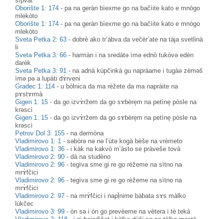
sìpvat
Oborište 1: 174
-
pa na geràn bìexme go na bačìite kato e mnògo
mlekòto
Oborište 1: 174
-
pa na geràn bìexme go na bačìite kato e mnògo
mlekòto
Sveta Petka 2: 63
-
dobrè ako tr’àbva da večèr’ate na tàja svetlinà
li
Sveta Petka 3: 66
-
harmàn i na sredàtə ìmə ednò tukòvə edèn
darèk
Sveta Petka 3: 91
-
na adnà kùpčinkà gu napràame i tugàə zèməš
ìmə pə a lupàti dɤ̀rveni
Gradec 1: 114
-
u bòlnica da ma rèžete da ma napràite na
pɤstɤrmà
Gigen 1: 15
-
da go izvɤ̀ržem da go sɤbère̝m na petìne̝ pòsle na
krəscì
Gigen 1: 15
-
da go izvɤ̀ržem da go sɤbère̝m na petìne̝ pòsle na
krəscì
Petrov Dol 3: 155
-
na dərmòna
Vladimirovo 1: 1
-
səbòrə nə nə l’ùtə kogà bèše na vrèmeto
Vladimirovo 1: 36
-
i kàk na kakvò m’àsto se pràveše tovà
Vladimirovo 2: 90
-
dà na studèno
Vladimirovo 2: 96
-
tegìva sme gi re go rèžeme na sìtno na
mrɤ̀fčici
Vladimirovo 2: 96
-
tegìva sme gi re go rèžeme na sìtno na
mrɤ̀fčici
Vladimirovo 2: 97
-
na mrɤ̀fčici i napḷ̀nime bàbata sɤs màlko
lùkčec
Vladimirovo 3: 99
-
òn sə i òn go prevèeme na vètera i tè tekà