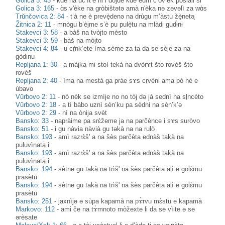
Golica 5: 43
-
kɑ̀e na uč’ìt’ȅ ni i dòjde kɑ̀e edìn č’ov’èk poslàli si
Golica 3: 165
-
ɑ̀s v'èke na gròbištətə amà n'èka nə zəvəlì za wɑ̀s
Trŭnčovica 2: 84
-
t’à ne è prevè̟denə na drùgu m’àstu žè̟netә̥
Žitnica 2: 11
-
mnògu b’èjme s’è pu pulè̝tu na mlàdi gudɨ̀nɨ
Stakevci 3: 58
-
a bàš na tvòjto mèsto
Stakevci 3: 59
-
bàš na mòjto
Stakevci 4: 84
-
u cṛ̀nk’ete ìma sème za ta da se sèje za na
gòdinu
Repljana 1: 30
-
a màjka mi stoì tekà na dvòrɤt što rovèš što
rovèš
Repljana 2: 40
-
ìma na mestà ga pràe sɤs cṛvèni ama pò nè e
ùbavo
Vŭrbovo 2: 11
-
nò nèk se izmìje no no tòj də jà sednì na sḷncèto
Vŭrbovo 2: 18
-
a tì bàbo uznì sèn’ku pa sèdni na sèn’k’ə
Vŭrbovo 2: 29
-
nì na ònija svèt
Bansko: 33
-
napràime pa srɛ̀žeme ja na parčènce i sɤs suròvo
Bansko: 51
-
i gu nàvia nàvià gu təkà na na rulò
Bansko: 193
-
amì razrɛ̀š' a na šès parčèta ednàš takà na
puluvìnata i
Bansko: 193
-
amì razrɛ̀š' a na šès parčèta ednàš takà na
puluvìnata i
Bansko: 194
-
sètne gu takà na trìš' na šès parčèta alì e golɛ̀mu
prasètu
Bansko: 194
-
sètne gu takà na trìš' na šès parčèta alì e golɛ̀mu
prasètu
Bansko: 251
-
jaxnìjə ә sùpa kapamà na pɤ̀rvu mɛ̀stu e kapamà
Markovo: 112
-
ami če na tɤ̀mnoto mòžexte li da se vìite ə se
ərèsate