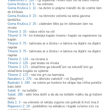
Vladimirovo 2: 118
-
i gi bojadìšat i kòlko dùši sa na tòlko mestà
Gorna Krušica 3: 5
-
na vrèmeto
Gorna Krušica 1: 11
-
na dvòro si pràjme màndži do do vratìte tàm
do kɤ̀štata
Gorna Krušica 3: 23
-
na tèmnoto večertà na ednà gàzena
làmbička
Gorna Krušica 2: 25
-
zàdenàm lèbo pa im òdnesàm tàm na
nìvətə
Tihomir 3: 33
-
stàva vèče na vòl
Tihomir 3: 74
-
kò kòtetata kapàn ìmame i kapàn na napràveno na
kapàn
Tihomir 3: 75
-
takòvata at ə dɔ̀ska i ə takòva na dùpkɤ na dùpkɤ
napràe
Tihomir 3: 75
-
takòvata at ə dɔ̀ska i ə takòva na dùpkɤ na dùpkɤ
napràe
Tihomir 2: 124
-
na nìvana à
Tihomir 2: 125
-
pas’ànata na nìvata
Tihomir 2: 171
-
sklad’ème ga tukurdž’ùm na tukurdž’ùmi go
sklad’ème kogàta se spànne
Tihomir 2: 172
-
nòs’me gᵚɨ na harmàna
Nasalevci 1: 276
-
na dèsnoto zatiskòl’ i mi [laughter]
Baskalci 1: 240
-
nә vrème po korèmo ke okàpe tàa vɤ̀lna ponèže
kato òdɤt
Salaš: 8
-
na turlàški
Salaš: 285
-
ednì hòra došlì a da da na torlàški màlko da gi kàžem
nèšto
Bela 1: 3
-
na vrèmeto ot rekàta sìgurno ste polivàli ili kvò ìma li
Rajanovci 2: 19
-
podrèdimo na ednàkvo i kapàk svìemo sɤs ca