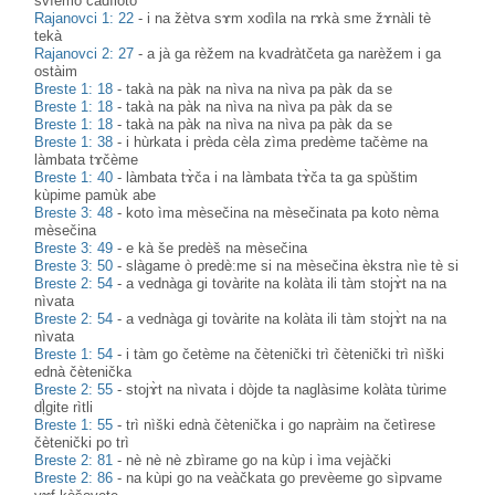
svìemo cadìloto
Rajanovci 1: 22
-
i na žètva sɤm xodìla na rɤkà sme žɤnàli tè
tekà
Rajanovci 2: 27
-
a jà ga rèžem na kvadràtčeta ga narèžem i ga
ostàim
Breste 1: 18
-
takà na pàk na nìva na nìva pa pàk da se
Breste 1: 18
-
takà na pàk na nìva na nìva pa pàk da se
Breste 1: 18
-
takà na pàk na nìva na nìva pa pàk da se
Breste 1: 38
-
i hùrkata i prèda cèla zìma predème tačème na
làmbata tɤčème
Breste 1: 40
-
làmbata tɤ̀ča i na làmbata tɤ̀ča ta gа spùštim
kùpime pamùk abe
Breste 3: 48
-
koto ìma mèsečina na mèsečinata pa koto nèma
mèsečina
Breste 3: 49
-
e kà še predèš na mèsečina
Breste 3: 50
-
slàgame ò predè:me si na mèsečina èkstra nìe tè si
Breste 2: 54
-
a vednàga gi tovàrite na kolàta ili tàm stojɤ̀t na na
nìvata
Breste 2: 54
-
a vednàga gi tovàrite na kolàta ili tàm stojɤ̀t na na
nìvata
Breste 1: 54
-
i tàm go četème na čètenički trì čètenički trì nìški
ednà čètenička
Breste 2: 55
-
stojɤ̀t na nìvata i dòjde ta naglàsime kolàta tùrime
dḷ̀gite rìtli
Breste 1: 55
-
trì nìški ednà čètenička i go napràim na četìrese
čètenički po trì
Breste 2: 81
-
nè nè nè zbìrame go na kùp i ìma vejàčki
Breste 2: 86
-
na kùpi go na veàčkata go prevèeme go sìpvame