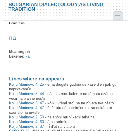
Skip to main content
Skip to search
BULGARIAN DIALECTOLOGY AS LIVING
TRADITION
toggle
Home
»
na
You are here
na
Meaning:
in
Lexeme:
на
Lines where na appears
Kolju Marinovo 4: 25
-
e na drùgətə gudìnə də kàžə d’è i pàk gu
nəprɤ̀skəm’e
Kolju Marinovo 5: 44
-
i às si znàix bəkɤ̀rte nə ràmutu dzàrən
vèčir na plànne nòs’ə
Kolju Marinovo 3: 47
-
kòlku vrèmi stoì na nə nìvətə tvà nèšto
Kolju Marinovo 4: 47
-
či žìtutu dè nəprìm’er kət sə dukàrə tò
ožènəto na nìvətə
Kolju Marinovo 2: 50
-
na snòpi mu vìkəmi təkà na
Kolju Marinovo 4: 60
-
à na snìmkə
Kolju Marinovo 2: 87
-
fɤ̀rl’ət na v’àtərə