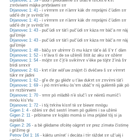
Drjanovec 1: 39
-
dòdi i prebràwme sɤ bràtt’ȅ fsìčkit’ȅ kɤt
zɤròviwmi màjkə prɤbràwmi sɤ
Drjanovec 1: 41
-
i vɤ̀rnɤm sɤ n’àmɤ kàk dɤ nɤpràjmi č’ùdim sɤ
udd’è dɤ jɤ svɤ̀rdz’im
Drjanovec 1: 41
-
i vɤ̀rnɤm sɤ n’àmɤ kàk dɤ nɤpràjmi č’ùdim sɤ
udd’è dɤ jɤ svɤ̀rdz’im
Drjanovec 1: 43
-
puč’ùdi sɤ tàt’i puč’ùdi sɤ kàza nɤ bàč’a nɤ nàj
gul’ɛ̀mije
Drjanovec 1: 43
-
puč’ùdi sɤ tàt’i puč’ùdi sɤ kàza nɤ bàč’a nɤ nàj
gul’ɛ̀mije
Drjanovec 1: 48
-
bàču̥ sɤ ubɤ̀rnɤ či mu kàzɤ tàt’e àš š’ɤ t’ dàm
Drjanovec 1: 52
-
i tr’àva tì də sə užèniš štòt àz aku sɤ ožènɤ
Drjanovec 1: 54
-
mòjtɤ sɤ č’i̥t’è svikɤ̀rvɤ v’èke pə tòjtɤ ž’inà šɤ
bɤ̀di snɤxɤ̀
Drjanovec 2: 61
-
kɤt n’àɤ wòl’uw znàjɤt či dvèčərə š sɤ vɤ̀rnɤt
tùkɤ nɤ jàdini
Drjanovec 1: 62
-
gl’e dɤ gu glèdɤ u t’àw dukɤt sɤ zɤvɤ̀rni tàt’i
Drjanovec 1: 69
-
i jnò mɤ̀n’enku òs’ɤm ubàč’ɤ nìj gulèmtȅ pàk pò
sɤ rɤzbìrɤwmi
Drjanovec 1: 70
-
ɤmɤ pò mlàdtȅ n’è sluč’ì sɤ nèintȕ mumìč’i
mnòu kìs’ɤlu
Drjanovec 1: 72
-
i tòj tɤkɤ̀w kìsɤl tè sɤ bìewɤ mnògu
Gigen 1: 4
-
ožèni sɤ dvɛ̀ sestrì ìməm pò gulèmi i sə užènii
Gigen 2: 11
-
pribìrame sɤ kojàto momà si ìma prijàtel tòj si ja
ispràšta
Gigen 2: 26
-
a bè glèdame ofcète̝ oàgnɤt sɤ prez zìmətə čìstime̝
i grìžime̝ gi
Petrov Dol 1: 16
-
kàktu umìrət’ i decàta i tɤ̀r ràždət sɤ už’uèj i