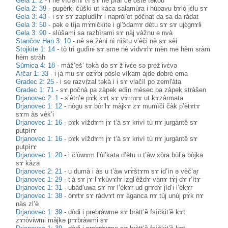
Gela 1: 2
-
i nè vìd'ənɤ tᶤì sɤ ne praì če òšte təkòu
Gela 2: 39
-
pupèrki čùški ut kàca salamùra i hùbavu bɤlò jɛ̀lu sɤ
Gela 3: 43
-
i sɤ sɤ zapludìlɤ i napròl'et pòčnat da sa da ràdat
Gela 3: 50
-
pək e tìja mɤ̀ničkite i gl'ɔ̀damɤ dètu sɤ sɤ ujɛ̀gnɤlɨ
Gela 3: 90
-
slùšami sa razbìrami sɤ nàj vàžnu e nvà
Stančov Han 3: 10
-
nè sə žèni nì nìštu v’èči nè sɤ sèi
Stojkite 1: 14
-
tò trì gudìnɨ sɤ sme nè vìdvɤlɤ mèn me hèm sràm
hèm stràh
Sŭrnica 4: 18
-
màž’eš’ təkà də sɤ ž’ivɛ̀e sə prež’ivɛ̀və
Arčar 1: 33
-
i jà mu sɤ ozɤ̀bi pòsle vìkam àjde dobrè ema
Gradec 2: 25
-
i se razvṛ̀zal təkà i i sɤ vlačìl po zeml'àta
Gradec 1: 71
-
sɤ počnà pa zàpek edìn mèsec pa zàpek stràšen
Drjanovec 2: 1
-
s’ètn’e pɤ̀k kɤt sɤ vɤ̀rnɤɤ ut kɤzàrmata
Drjanovec 1: 12
-
nògu sɤ bòr’lɤ màjkɤ zɤ mumìči čàk p’ètɤtɤ
sɤm às vèk’i
Drjanovec 1: 16
-
pɤk vìždɤm jɤ t’à sɤ krivì tù nɤ jurgàntȅ sɤ
putpìrɤ
Drjanovec 1: 16
-
pɤk vìždɤm jɤ t’à sɤ krivì tù nɤ jurgàntȅ sɤ
putpìrɤ
Drjanovec 1: 20
-
i č’ùwɤm l’ùl’kata d’ètu u t’àw xòra bùl’a bòjka
sɤ kàza
Drjanovec 2: 21
-
u dumà i às u t’àw vrɤ̀štɤm sɤ id’ìn ə vèč’ә̟r
Drjanovec 1: 29
-
t’à sɤ jɤ l’ɤkùvɤlɤ izgl’èždɤ vànɤ tɤ̀j dɤ r’ìtɤ
Drjanovec 1: 31
-
ubàd’uwa sɤ nɤ l’èkɤr ud grɤdɤ̀ jìd’i l’èkɤr
Drjanovec 1: 38
-
òrɤtɤ sɤ ràdvɤt nɤ àganca nɤ tùj unùj pɤ̀k nɤ
nàs zl’è
Drjanovec 1: 39
-
dòdi i prebràwme sɤ bràtt’ȅ fsìčkit’ȅ kɤt
zɤròviwmi màjkə prɤbràwmi sɤ