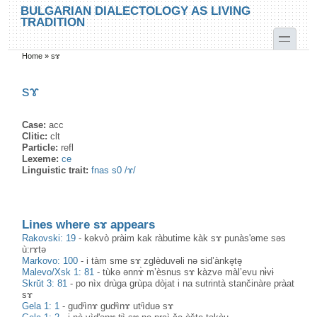
Skip to main content
Skip to search
BULGARIAN DIALECTOLOGY AS LIVING
TRADITION
toggle
Home
»
sɤ
You are here
sɤ
Case:
acc
Clitic:
clt
Particle:
refl
Lexeme:
се
Linguistic trait:
fnas s0 /ɤ/
Lines where sɤ appears
Rakovski: 19
-
kəkvò pràim kak ràbutime kàk sɤ punàs'əme səs
ù:rɤtə
Markovo: 100
-
i tàm sme sɤ zglèduvəli nə sid’ànkə̥tə̥
Malevo/Xsk 1: 81
-
tùkə ənnɤ̀ m’èsnus sɤ kàzvə màl’evu nɨ̀vɨ
Skrŭt 3: 81
-
po nìx drùga grùpa dòjat i na sutrintà stančinàre pràat
sɤ
Gela 1: 1
-
gudᶤìnɤ gudᶤìnɤ utᶤìduə sɤ