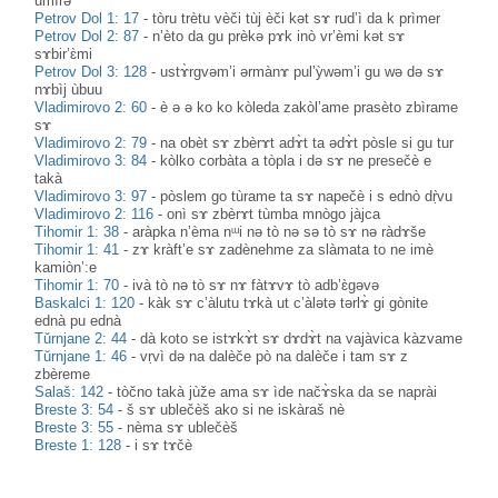
umìrə
Petrov Dol 1: 17
-
tòru trètu vèči tùj èči kət sɤ rud’ì da k prìmer
Petrov Dol 2: 87
-
n’èto da gu prèkə pɤk inò vr’èmi kət sɤ
sɤbir’ɛ̀mi
Petrov Dol 3: 128
-
ustɤ̀rgvəm’i ərmànɤ pul’ỳwəm’i gu wə də sɤ
nɤbìj ùbuu
Vladimirovo 2: 60
-
è ə ə ko ko kòleda zakòl’ame prasèto zbìrame
sɤ
Vladimirovo 2: 79
-
na obèt sɤ zbèrɤt adɤ̀t ta ədɤ̀t pòsle si gu tur
Vladimirovo 3: 84
-
kòlko corbàta a tòpla i də sɤ ne presečè e
takà
Vladimirovo 3: 97
-
pòslem go tùrame ta sɤ napečè i s ednò dṛ̀vu
Vladimirovo 2: 116
-
onì sɤ zbèrɤt tùmba mnògo jàjca
Tihomir 1: 38
-
aràpka n’èma nᵚi nə tò nə sə tò sɤ nə ràdɤše
Tihomir 1: 41
-
zɤ kràft’e sɤ zadènehme za slàmata to ne imè
kamiòn’:e
Tihomir 1: 70
-
ivà tò nə tò sɤ nɤ fàtɤvɤ tò adb’ɛ̀gəvə
Baskalci 1: 120
-
kàk sɤ c’àlutu tɤkà ut c’àlәtә tәrlɤ̀ gi gònite
ednà pu ednà
Tǔrnjane 2: 44
-
dà koto se istɤkɤ̀t sɤ dɤdɤ̀t na vajàvica kàzvame
Tŭrnjane 1: 46
-
vṛvì dә na dalèče pò na dalèče i tam sɤ z
zbèreme
Salaš: 142
-
tòčno takà jùže ama sɤ ìde načɤ̀ska da se naprài
Breste 3: 54
-
š sɤ ublečèš ako si ne iskàraš nè
Breste 3: 55
-
nèma sɤ ublečèš
Breste 1: 128
-
i sɤ tɤčè