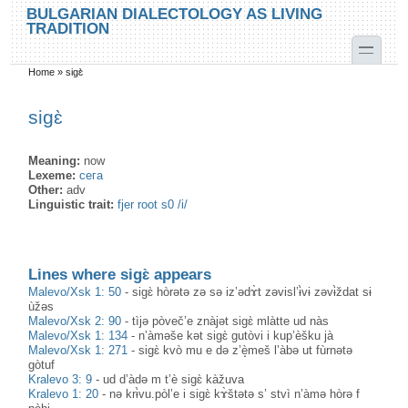
Skip to main content
Skip to search
BULGARIAN DIALECTOLOGY AS LIVING
TRADITION
toggle
Home
»
sigɛ̀
You are here
sigɛ̀
Meaning:
now
Lexeme:
сега
Other:
adv
Linguistic trait:
fjer root s0 /i/
Lines where sigɛ̀ appears
Malevo/Xsk 1: 50
-
sigɛ̀ hòrətə zə sə iz’ədɤ̀t zəvisl’ɨ̀vɨ zəvɨ̀ždat sɨ
ùžəs
Malevo/Xsk 2: 90
-
tìjə pòveč’e znàjət sigɛ̀ mlàtte ud nàs
Malevo/Xsk 1: 134
-
n’àməše kət sigɛ̀ gutòvi i kup’èšku jà
Malevo/Xsk 1: 271
-
sigɛ̀ kvò mu e də z’è̝meš l’àbə ut fùrnətə
gòtuf
Kralevo 3: 9
-
ud d’àdə m t’è sigɛ̀ kàžuva
Kralevo 1: 20
-
nə krɨ̀vu.pòl’e i sigɛ̀ kɤ̀štətə s’ stvì n’àmə hòrə f