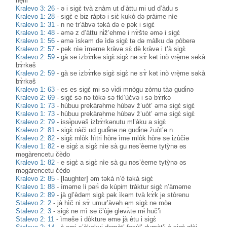
nè̝hi
Kralevo 3: 26
-
ə i sigɛ̀ tvà znàm ut d’àttu mi ud d’àdu s
Kralevo 1: 28
-
sigɛ̀ e biz ràptə i siɛ̀ kukò də pràime nìe
Kralevo 1: 31
-
n ne tr’àbvə təkà də e pək i sigɛ̀
Kralevo 1: 48
-
əmə z d’àttu nɨ̀ž’ehme i nɤ̀šte əmə i sigɛ̀
Kralevo 1: 56
-
əmə ìskəm də ìdə sigɛ̀ tə də màlku də pòberə
Kralevo 2: 57
-
pək nìe ìməme kràvə sɛ̀ dè kràvə i t’à sigɛ̀
Kralevo 2: 59
-
gà se izbɤ̀rkə sigɛ̀ sigɛ̀ ne sɤ̀ kət inò vrè̝me səkà
bɤ̀rkəš
Kralevo 2: 59
-
gà se izbɤ̀rkə sigɛ̀ sigɛ̀ ne sɤ̀ kət inò vrè̝me səkà
bɤ̀rkəš
Kralevo 1: 63
-
es es sigɛ̀ mi sə vɨ̀di mnògu zòrnu tàə gudɨ̀nə
Kralevo 2: 69
-
sigɛ̀ sə nə tòkə sə fkl’ùčvə i sə bɤ̀rkə
Kralevo 1: 73
-
hùbuu prekàrəhme hùbəv ž’uòt’ əmə sigɛ̀ sigɛ̀
Kralevo 1: 73
-
hùbuu prekàrəhme hùbəv ž’uòt’ əmə sigɛ̀ sigɛ̀
Kralevo 2: 79
-
issɨ̀puvəš izbɤ̀rkənutu ml’àku a sigɛ̀
Kralevo 2: 81
-
sigɛ̀ nàči ud gudɨ̀nə nə gudɨ̀nə žuòt’ə n
Kralevo 2: 82
-
sigɛ̀ mlòk hìtri hòrə ìmə mlòk hòrə sə izùčiə
Kralevo 1: 82
-
e sigɛ̀ a sigɛ̀ nìe sà gu nəs’èeme tytỳnə əs
məgàrencetu čèdo
Kralevo 1: 82
-
e sigɛ̀ a sigɛ̀ nìe sà gu nəs’èeme tytỳnə əs
məgàrencetu čèdo
Kralevo 2: 85
-
[laughter] əm təkà n’è təkà sigɛ̀
Kralevo 1: 88
-
ìməme li pərɨ̀ də kùpim tràktur sigɛ̀ n’àməme
Kralevo 2: 89
-
jà gl’èdəm sigɛ̀ pək ìkəm tvà kɤ̀k je stòrenu
Stalevo 2: 2
-
jà hìč ni sɤ̀ umur’àvəh əm sigɛ̀ ne mòə
Stalevo 2: 3
-
sigɛ̀ ne mì sə č’ùje gləvʌ̀tə mɨ huč’ì
Stalevo 2: 11
-
ìməše i dòkture əmə jà ètu i sigɛ̀