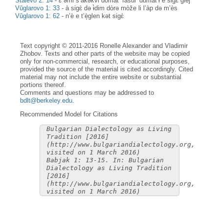
Stalevo 2: 14
-
ɛ̀ əmi s’àkəkvi domàt’ fasùl’ dumàt’ɨ è sigɛ̀ glèj
Vŭglarovo 1: 33
-
à sigɛ̀ də ɨ̀dim dòrə mòže li l’àp də m’ès
Vŭglarovo 1: 62
-
n’è e t’è̝glen kət sigɛ̀
Text copyright © 2011-2016 Ronelle Alexander and Vladimir
Zhobov. Texts and other parts of the website may be copied
only for non-commercial, research, or educational purposes,
provided the source of the material is cited accordingly. Cited
material may not include the entire website or substantial
portions thereof.
Comments and questions may be addressed to
bdlt@berkeley.edu
.
Recommended Model for Citations
Bulgarian Dialectology as Living
Tradition [2016]
(http://www.bulgariandialectology.org,
visited on 1 March 2016)
Babjak 1: 13-15. In: Bulgarian
Dialectology as Living Tradition
[2016]
(http://www.bulgariandialectology.org,
visited on 1 March 2016)