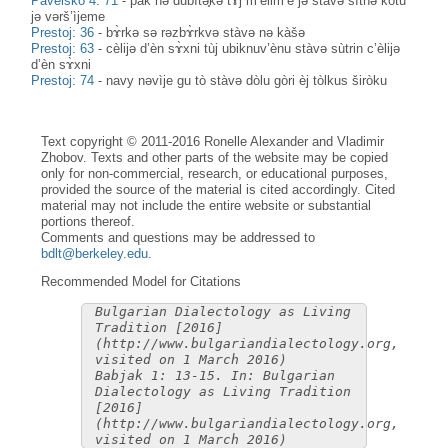
Pavelsko 4: 71
-
pàk nə dubìtә̥kə tɤ̀j m’èlim’e jə stàvə sìtnə kotu
jə vərš’ìjeme
Prestoj: 36
-
bɤ̀rkə sə rəzbɤ̀rkvə stàvə nə kàšə
Prestoj: 63
-
cèlijə d’èn sɤ̀xni tùj ubiknuv’ènu stàvə sùtrin c’èlijə
d’èn sɤ̀xni
Prestoj: 74
-
navy nəvìje gu tò stàvə dòlu gòri èj tòlkus širòku
Text copyright © 2011-2016 Ronelle Alexander and Vladimir
Zhobov. Texts and other parts of the website may be copied
only for non-commercial, research, or educational purposes,
provided the source of the material is cited accordingly. Cited
material may not include the entire website or substantial
portions thereof.
Comments and questions may be addressed to
bdlt@berkeley.edu
.
Recommended Model for Citations
Bulgarian Dialectology as Living
Tradition [2016]
(http://www.bulgariandialectology.org,
visited on 1 March 2016)
Babjak 1: 13-15. In: Bulgarian
Dialectology as Living Tradition
[2016]
(http://www.bulgariandialectology.org,
visited on 1 March 2016)