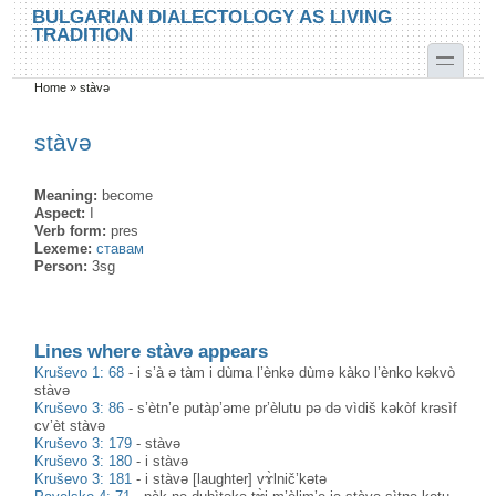
Skip to main content
Skip to search
BULGARIAN DIALECTOLOGY AS LIVING
TRADITION
toggle
Home
»
stàvə
You are here
stàvə
Meaning:
become
Aspect:
I
Verb form:
pres
Lexeme:
ставам
Person:
3sg
Lines where stàvə appears
Kruševo 1: 68
-
i s’à ə tàm i dùma l’ènkə dùmə kàko l’ènko kəkvò
stàvə
Kruševo 3: 86
-
s’ètn’e putàp’əme pr’èlutu pə də vìdiš kəkòf krəsìf
cv’èt stàvə
Kruševo 3: 179
-
stàvə
Kruševo 3: 180
-
i stàvə
Kruševo 3: 181
-
i stàvə [laughter] vɤ̀lnič’kətə