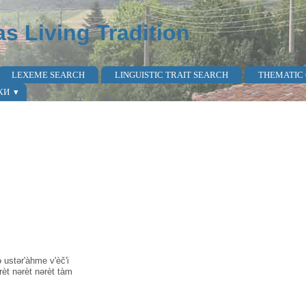
as Living Tradition
LEXEME SEARCH
LINGUISTIC TRAIT SEARCH
THEMATIC
КИ
ustər'àhme v'èč'i
rèt nərèt nərèt tàm