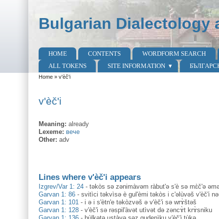
Skip to main content
Skip to search
Bulgarian Dialectology 
HOME
CONTENTS
WORDFORM SEARCH
Main menu
ALL TOKENS
SITE INFORMATION
БЪЛГАРС
Home
»
v'èč'i
You are here
v'èč'i
Meaning:
already
Lexeme:
вече
Other:
adv
Lines where v'èč'i appears
Izgrev/Var 1: 24
-
təkòs sə zənimàvəm ràbut'ə s'è sə mɛ̀č'ə əmə 
Garvan 1: 86
-
svitìci təkvìsə è gul'èmi təkòs i c'əlùvəš v'èč'i nə
Garvan 1: 101
-
i ə i s'ètn'e təkòzvəš ə v'èč'i sə wrɤ̀štəš
Garvan 1: 128
-
v'èč'i sə rəspil'àvət utìvət də zəncɤ̀t krɤ̀sniku
Garvan 1: 136
-
bùlkətə ustàvə səz gudenìku v'èč'i tùkə