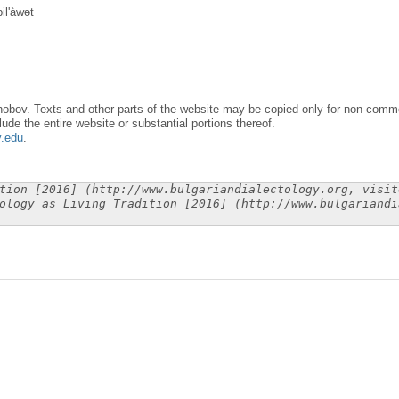
il'àwət
obov. Texts and other parts of the website may be copied only for non-commer
lude the entire website or substantial portions thereof.
y.edu
.
tion [2016] (http://www.bulgariandialectology.org, visit
ology as Living Tradition [2016] (http://www.bulgariandi