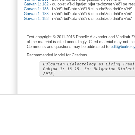
Garvan 1: 182
-
du ob'et v'èki igràjət pìjət təkòzwət v'èč'i sə rəsp
Garvan 1: 183
-
i v'èč'i bùl'kətə v'èč'i š si pudrèždə drèit'e v'èč'i
Garvan 1: 183
-
i v'èč'i bùl'kətə v'èč'i š si pudrèždə drèit'e v'èč'i
Garvan 1: 183
-
i v'èč'i bùl'kətə v'èč'i š si pudrèždə drèit'e v'èč'i
Text copyright © 2011-2016 Ronelle Alexander and Vladimir Zh
of the material is cited accordingly. Cited material may not inc
Comments and questions may be addressed to
bdlt@berkele
Recommended Model for Citations
Bulgarian Dialectology as Living Tradi
Babjak 1: 13-15. In: Bulgarian Dialect
2016)