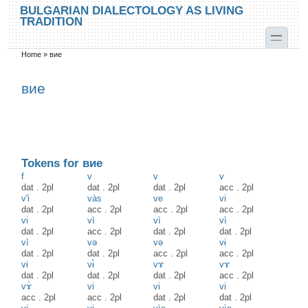
Skip to main content
Skip to search
BULGARIAN DIALECTOLOGY AS LIVING
TRADITION
toggle
Home
»
вие
You are here
вие
Tokens for вие
f
v
v
v
dat
.
2pl
dat
.
2pl
dat
.
2pl
acc
.
2pl
v'i
vàs
ve
vi
dat
.
2pl
acc
.
2pl
acc
.
2pl
acc
.
2pl
vi
vì
vì
vì
dat
.
2pl
acc
.
2pl
dat
.
2pl
dat
.
2pl
vì
və
və
vɨ
dat
.
2pl
dat
.
2pl
acc
.
2pl
acc
.
2pl
vɨ
vɨ̀
vɤ
vɤ
dat
.
2pl
dat
.
2pl
dat
.
2pl
acc
.
2pl
vɤ̀
vi
vi
vi
acc
.
2pl
acc
.
2pl
dat
.
2pl
dat
.
2pl