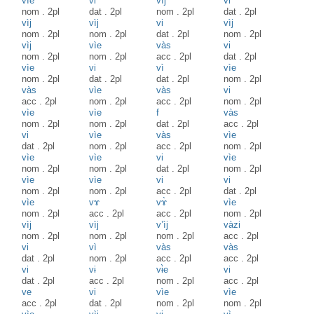
vìe
vi
vìj
vi
nom
.
2pl
dat
.
2pl
nom
.
2pl
dat
.
2pl
vìj
vìj
vi
vìj
nom
.
2pl
nom
.
2pl
dat
.
2pl
nom
.
2pl
vìj
vìe
vàs
vi
nom
.
2pl
nom
.
2pl
acc
.
2pl
dat
.
2pl
vìe
vi
vì
vìe
nom
.
2pl
dat
.
2pl
dat
.
2pl
nom
.
2pl
vàs
vìe
vàs
vi
acc
.
2pl
nom
.
2pl
acc
.
2pl
nom
.
2pl
vìe
vìe
f
vàs
nom
.
2pl
nom
.
2pl
dat
.
2pl
acc
.
2pl
vi
vìe
vàs
vìe
dat
.
2pl
nom
.
2pl
acc
.
2pl
nom
.
2pl
vìe
vìe
vi
vìe
nom
.
2pl
nom
.
2pl
dat
.
2pl
nom
.
2pl
vìe
vìe
vi
vi
nom
.
2pl
nom
.
2pl
acc
.
2pl
dat
.
2pl
vìe
vɤ
vɤ̀
vìe
nom
.
2pl
acc
.
2pl
acc
.
2pl
nom
.
2pl
vìj
vìj
v’ìj
vàzi
nom
.
2pl
nom
.
2pl
nom
.
2pl
acc
.
2pl
vi
vì
vàs
vàs
dat
.
2pl
nom
.
2pl
acc
.
2pl
acc
.
2pl
vi
vɨ
vɨ̀e
vi
dat
.
2pl
acc
.
2pl
nom
.
2pl
acc
.
2pl
ve
vi
vìe
vìe
acc
.
2pl
dat
.
2pl
nom
.
2pl
nom
.
2pl