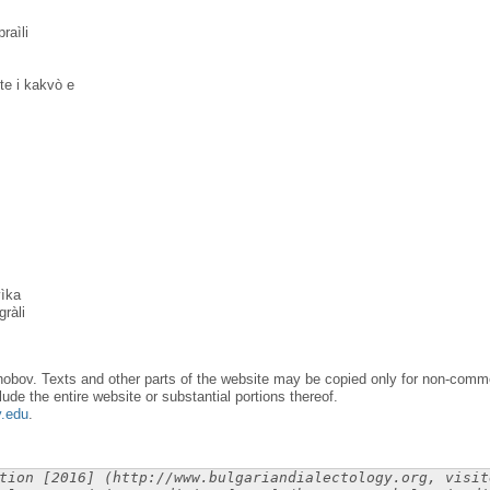
aìli
te i kakvò e
ìka
ràli
obov. Texts and other parts of the website may be copied only for non-commer
lude the entire website or substantial portions thereof.
y.edu
.
tion [2016] (http://www.bulgariandialectology.org, visit