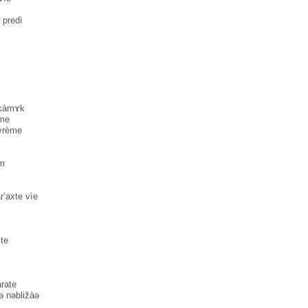
 predì
 kàmɤk
̀me
vrème
em
r’axte vìe
ite
̀rate
ènə nəbližàə