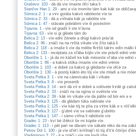
Graševo: 103
-
dà dà vìe ìmaxte òfci taka li
Stančov Han 1: 29
-
ami ә vìe momìte tàm kək kàk se oblìčaxə̥
Sŭrnica 2: 1
-
a vɤv goràta kakvò rabòtexte vìe tə
Sŭrnica 2: 33
-
dà a vɤ̀lnata kàk ja rabòtite vìe
Sŭrnica 1: 47
-
stàvate pobràtimi vìe ili posèstrim
Trjavna: 1
-
vìe od gradɤ̀ li ste tr’àvna
Trjavna: 63
-
vìe si gi glèəte tàm do
Belica 2: 13
-
vìe ednì žènete a drùgi kakvò pràv'at
Belica 2: 96
-
znàči na na rɤštà vìkate vìe žìto takà li
Belica 2: 118
-
a ìmaše li vìe da mèlite fkɤ̀šti takɤ̀v edìn màlki
Belica 2: 133
-
recèptata za xl'àba kòjto vìe ste pràvili ednò vre
Oborište 1: 1
-
jà da mi kàžeš kə kàk mèsexte xl’aba vìe ednò 
Oborište 1: 86
-
a kakvà stòka ìmaxte vìe ednò vrème
Oborište 1: 103
-
e dobrè za kakvò gi glèdaxte vìe ofcè zə
Oborište 1: 130
-
à postòj kàkto èto tòj vìe ste mladì a nìe mò
Sveta Petka 3: 1
-
vìe na càrevicata kàk i vìkate
Sveta Petka 3: 8
-
vìe prosenìk
Sveta Petka 3: 14
-
əxɤ̀ dà xɤ̀ e dobrè a volòvete kɤdè gi zatvà
Sveta Petka 2: 33
-
znàči na na ogìna si svètixte vìe
Sveta Petka 2: 39
-
kàk im vìkate vìe da pàlite od bòr eni ə ə
Sveta Petka 3: 125
-
dà glèdam tùka səbìrate vìe
Sveta Petka 1: 125
-
vìe kàe tòj te pìta za vɤ̀tre kàk e s nìš’elk
Sveta Petka 3: 127
-
g’ubrè vìe sə səbìrate g’ubrèto
Sveta Petka 1: 147
-
i sàmo vɤ̀lna li rabòtixte vìe
Gradec 1: 23
-
kvì bè ižèkcii še mi kùpite vìe
Gradec 1: 113
-
i pèt parì ne dàvam vìe sàkate rèko da ma zaka
Petrov Dol 1: 100
-
jà vìe id’èt’i krɤ̀štəjt’i tò tùj d’it’è čitirìjsi d’
Vladimirovo 3: 22
-
à ə znàči i vìe ste lovìli rìba