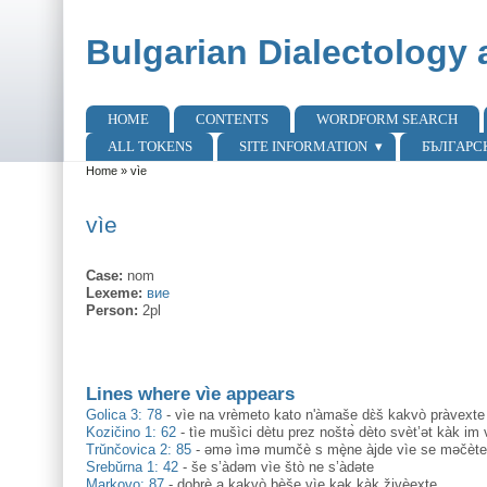
Skip to main content
Skip to search
Bulgarian Dialectology 
HOME
CONTENTS
WORDFORM SEARCH
Main menu
ALL TOKENS
SITE INFORMATION
БЪЛГАРС
Home
»
vìe
You are here
vìe
Case:
nom
Lexeme:
вие
Person:
2pl
Lines where vìe appears
Golica 3: 78
-
vìe na vrèmeto kato n'àmaše dɛ̀š kakvò pràvexte
Kozičino 1: 62
-
tìe mušìci dètu prez noštә̀ dèto svèt’ət kàk im v
Trŭnčovica 2: 85
-
əmə ìmə mumčè s mè̟ne àjde vìe se məčète 
Srebŭrna 1: 42
-
še s’àdəm vìe štò ne s’àdəte
Markovo: 87
-
dobrè a kakvò bèše vìe kək kàk živèexte