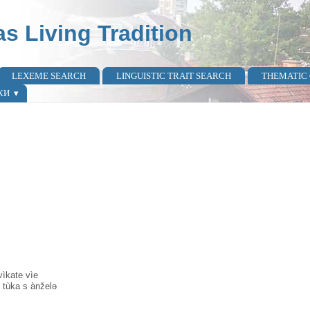
as Living Tradition
LEXEME SEARCH
LINGUISTIC TRAIT SEARCH
THEMATIC
КИ
ìkate vìe
tùka s ànželə