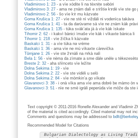
Vladimirovo 1: 23
-
a vìe xòdite li na tèxnite səbòri
Vladimirovo 3: 27
-
ama ne znàm dalì e sɤ̀štiə kɤdè vìe ste go pr
Vladimirovo 2: 56
-
šo vìe kɤ̀ mu kàzvate
Gorna Krušica 1: 27
-
vìe ne stè nì viždàli ni vodenìca takàva
Gorna Krušica 1: 41
-
ta da darùvame sà vìe ne znàm kàk pràvi
Gorna Krušica 1: 135
-
tùka svàk’ata jà à vìe kàk ìskate
Tihomir 2: 62
-
i kakvì bànici ìmaše vìe kàk i vìkaxte bànica li
Tihomir 1: 218
-
vìe žìčka li kàzvate
Baskalci 1: 31
-
a vìe tùka nә vrème
Baskalci 1: 36
-
ama vìe ne mù vìkaxte càrevička
Tŭrnjane 1: 26
-
vìe ste žɤnàli na rɤkà nalì
Bela 1: 56
-
vìe nèma da zìmate a sme dàle unèle u tèkezesèto
Breste 2: 32
-
aha slɤ̀nceto vìe ležìte
Dolna Sekirna 1: 19
-
vìe
Dolna Sekirna 2: 22
-
vìe ste vidèli u selò
Dolna Sekirna 2: 84
-
vìe mòmkin’a go vìkate
Glavanovci 3: 38
-
i onà vìka ama vìe ama dobrè be màmo òn v
Glavanovci 3: 51
-
nìe ne smè igràli peperùda vìe mòže da ste ig
Text copyright © 2011-2016 Ronelle Alexander and Vladimir Zh
of the material is cited accordingly. Cited material may not inc
Comments and questions may be addressed to
bdlt@berkele
Recommended Model for Citations
Bulgarian Dialectology as Living Tradi