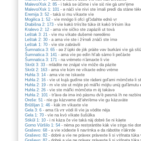
Malevo/Xsk 2: 85
-
i təkà sə ùčime i vìe siɛ̀ nìe gà umr’è̝me
Malevo/Xsk 1: 101
-
ə nàči vìe nìvi ste ìmali predì da stàne tè
Eremija 3: 52
-
takà si mu vìkaxte vìe
Mogilica 1: 52
-
vìe mnògo li ofcì gl'ɔ̀dahte ednò vr
Drabišna 2: 173
-
vìe kəkò trɤ̀s'ite tùkə òt kəkò trɤ̀sim ìkə
Kralevo 2: 12
-
ama vìe sičko ste zapàzili ut tovà
Leštak 3: 21
-
vìe mu vìkate dušemè nəredèno
Leštak 2: 30
-
a ama vìe ste i žɤ̀nəli znàči ste ìmə
Leštak 1: 70
-
vìe ste zabràvili
Šumnatica 3: 65
-
əə ž’ùpki de jòk pràite vəv burkàni vìe gà slò
Šumnatica 3: 141
-
ama vìe po edìn hl’ab sàmo li pečàxte
Šumnatica 3: 171
-
na vrèmeto n’àmaxte li vìe
Skrŭt 3: 33
-
mlàdite ne znàjat vìe mòže da pàzite
Skrŭt 2: 163
-
ama vìe kùm ne vìkaxte edno vrème
Huhla 3: 14
-
ama vìe ne ìskəxte
Huhla 2: 16
-
vìe ut kujà gudìnə ste ràdəni gol'ami mòmčetə li st
Huhla 2: 19
-
m vìe ste ut mòjte pò màl'ki mòjtu unùj gul'àmutu 
Huhla 2: 26
-
vìe ste màl'ki mòmčetə m èj təkàvə
Huhla 2: 101
-
tr'àvə də imə inò pàsmu dv'è pəsmà ìh ne rəzbìrə
Oreše: 51
-
nìe gu kàzvəme dž'əhn'èmə vìe gu kàzuvàte
Brŭšljan 1: 46
-
kàk im vìkaxte vìe
Gela 3: 6
-
əma t'à vɤ vòdi ili vìe ja vòdite nèja
Gela 1: 70
-
vìe na kvò vìkate šušùlka
Stikŭl 1: 10
-
i ni kàza če vìe takà nàj dobrè še ni kàete
Gorno Vŭršilo 1: 54
-
nèma po restoràntite kàk vìe sɤ̀ga nìe do
Graševo: 68
-
a vìe xòdexte li navɤ̀nka ə da ràbotite n'àkɤde
Graševo: 82
-
dobrè a vìe ne pràvex pràvexte li si vɤ̀lnata tùka 
Graševo: 82
-
dobrè a vìe ne pràvex pràvexte li si vɤ̀lnata tùka 