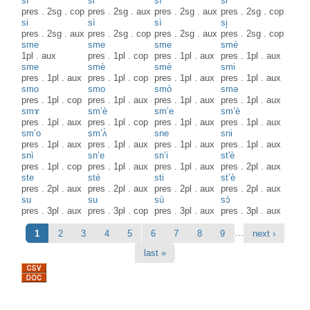
sì
si
sì
si
pres
.
2sg
.
cop
pres
.
2sg
.
aux
pres
.
2sg
.
aux
pres
.
2sg
.
cop
si
sì
sì
si̥
pres
.
2sg
.
aux
pres
.
2sg
.
cop
pres
.
2sg
.
aux
pres
.
2sg
.
cop
sme
sme
sme
smè
1pl
.
aux
pres
.
1pl
.
cop
pres
.
1pl
.
aux
pres
.
1pl
.
aux
sme
smè
smè
smi
pres
.
1pl
.
aux
pres
.
1pl
.
cop
pres
.
1pl
.
aux
pres
.
1pl
.
aux
smo
smo
smò
smə
pres
.
1pl
.
cop
pres
.
1pl
.
aux
pres
.
1pl
.
aux
pres
.
1pl
.
aux
smɤ
sm’è
sm’e
sm’è
pres
.
1pl
.
aux
pres
.
1pl
.
cop
pres
.
1pl
.
aux
pres
.
1pl
.
aux
sm’o
sm’ʌ̀
sne
sni
pres
.
1pl
.
aux
pres
.
1pl
.
aux
pres
.
1pl
.
aux
pres
.
1pl
.
aux
snì
sn’e
sn’i
st'è
pres
.
1pl
.
cop
pres
.
1pl
.
aux
pres
.
1pl
.
aux
pres
.
2pl
.
aux
ste
stè
sti
st’è
pres
.
2pl
.
aux
pres
.
2pl
.
aux
pres
.
2pl
.
aux
pres
.
2pl
.
aux
su
su
sù
sɔ̀
pres
.
3pl
.
aux
pres
.
3pl
.
cop
pres
.
3pl
.
aux
pres
.
3pl
.
aux
Pages
…
1
2
3
4
5
6
7
8
9
next ›
last »