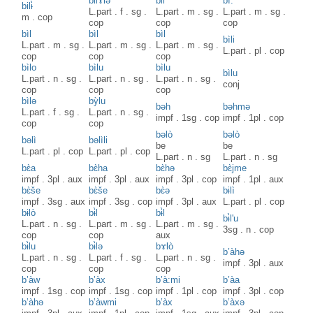
bilɤ̀lə
bil’
bì:
bilɨ̀
L.part
.
f
.
sg
.
L.part
.
m
.
sg
.
L.part
.
m
.
sg
.
m
.
cop
cop
cop
cop
bìl
bìl
bìl
bìli
L.part
.
m
.
sg
.
L.part
.
m
.
sg
.
L.part
.
m
.
sg
.
L.part
.
pl
.
cop
cop
cop
cop
bìlo
bìlu
bìlu
bìlu
L.part
.
n
.
sg
.
L.part
.
n
.
sg
.
L.part
.
n
.
sg
.
conj
cop
cop
cop
bìlə
bỳlu
bəh
bəhmə
L.part
.
f
.
sg
.
L.part
.
n
.
sg
.
impf
.
1sg
.
cop
impf
.
1pl
.
cop
cop
cop
bəlò
bəlò
bəlì
bəlìli
be
be
L.part
.
pl
.
cop
L.part
.
pl
.
cop
L.part
.
n
.
sg
L.part
.
n
.
sg
bɛ̀a
bɛ̀ha
bɛ̀hə
bɛ̀jme
impf
.
3pl
.
aux
impf
.
3pl
.
aux
impf
.
3pl
.
cop
impf
.
1pl
.
aux
bɛ̀še
bɛ̀še
bɛ̀ə
bɨlì
impf
.
3sg
.
aux
impf
.
3sg
.
cop
impf
.
3pl
.
aux
L.part
.
pl
.
cop
bɨlò
bɨ̀l
bɨ̀l
bɨ̀l'u
L.part
.
n
.
sg
.
L.part
.
m
.
sg
.
L.part
.
m
.
sg
.
3sg
.
n
.
cop
cop
cop
aux
bɨ̀lu
bɨ̀lə
bɤlò
b’àhə
L.part
.
n
.
sg
.
L.part
.
f
.
sg
.
L.part
.
n
.
sg
.
impf
.
3pl
.
aux
cop
cop
cop
b’àw
b’àx
b’à:mi
b’àa
impf
.
1sg
.
cop
impf
.
1sg
.
cop
impf
.
1pl
.
cop
impf
.
3pl
.
cop
b’àhə
b’àwmi
b’àx
b’àxə