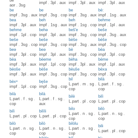
be
impf
.
3pl
.
aux
impf
.
3pl
.
aux
impf
.
3pl
.
aux
aor
.
3sg
be
be
be
bè:
impf
.
3sg
.
aux
impf
.
3sg
.
cop
impf
.
3sg
.
aux
impf
.
1sg
.
aux
bea
beh
beh
behme
impf
.
3pl
.
aux
impf
.
1sg
.
aux
impf
.
1sg
.
cop
impf
.
1pl
.
aux
behme
behə
beš'e
beše
impf
.
1pl
.
cop
impf
.
3pl
.
aux
impf
.
3sg
.
cop
impf
.
3sg
.
aux
beše
beše
bèše
bèše
impf
.
3sg
.
cop
impf
.
3sg
.
cop
impf
.
3sg
.
aux
impf
.
3sg
.
cop
beə
beə
bè
bèa
impf
.
3pl
.
cop
impf
.
3pl
.
aux
impf
.
3sg
.
cop
impf
.
3pl
.
cop
bèa
bèeme
bèha
bème
impf
.
3pl
.
aux
impf
.
1pl
.
cop
impf
.
3pl
.
aux
impf
.
1pl
.
aux
bèoše
bèše
bèuše
bèxa
impf
.
3pl
.
aux
impf
.
3sg
.
cop
impf
.
3sg
.
cop
impf
.
3pl
.
cop
bil
bilà
bèxᵊ
be̝še
L.part
.
m
.
sg
.
L.part
.
f
.
sg
.
impf
.
1pl
.
cop
impf
.
3sg
.
cop
cop
cop
bilà
bilà
bilè
bilì
L.part
.
f
.
sg
.
L.part
.
f
.
sg
.
L.part
.
pl
.
cop
L.part
.
pl
.
cop
cop
aux
bilo
bilò
bilì
bilìli
L.part
.
n
.
sg
.
L.part
.
n
.
sg
.
L.part
.
pl
.
cop
L.part
.
pl
.
cop
cop
cop
bilò
bilò
bilòlu
bilɨ
L.part
.
n
.
sg
.
L.part
.
n
.
sg
.
L.part
.
n
.
sg
.
L.part
.
pl
.
cop
cop
cop
cop