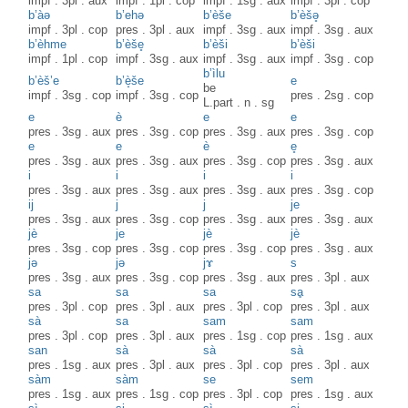
impf
.
3pl
.
aux
impf
.
1pl
.
cop
impf
.
1sg
.
aux
impf
.
3pl
.
cop
b’àə
b’ehə
b’èše
b’èšə̥
impf
.
3pl
.
cop
pres
.
3pl
.
aux
impf
.
3sg
.
aux
impf
.
3sg
.
aux
b’èhme
b’èše̥
b’èši
b’èši
impf
.
1pl
.
cop
impf
.
3sg
.
aux
impf
.
3sg
.
aux
impf
.
3sg
.
cop
b’ìlu
b’èš’e
b’è̝še
e
be
impf
.
3sg
.
cop
impf
.
3sg
.
cop
pres
.
2sg
.
cop
L.part
.
n
.
sg
e
è
e
e
pres
.
3sg
.
aux
pres
.
3sg
.
cop
pres
.
3sg
.
aux
pres
.
3sg
.
cop
e
e
è
e̥
pres
.
3sg
.
aux
pres
.
3sg
.
aux
pres
.
3sg
.
cop
pres
.
3sg
.
aux
i
i
i
i
pres
.
3sg
.
aux
pres
.
3sg
.
aux
pres
.
3sg
.
aux
pres
.
3sg
.
cop
ij
j
j
je
pres
.
3sg
.
aux
pres
.
3sg
.
cop
pres
.
3sg
.
aux
pres
.
3sg
.
aux
jè
je
jè
jè
pres
.
3sg
.
cop
pres
.
3sg
.
cop
pres
.
3sg
.
cop
pres
.
3sg
.
aux
jə
jə
jɤ
s
pres
.
3sg
.
aux
pres
.
3sg
.
cop
pres
.
3sg
.
aux
pres
.
3pl
.
aux
sa
sa
sa
sḁ
pres
.
3pl
.
cop
pres
.
3pl
.
aux
pres
.
3pl
.
cop
pres
.
3pl
.
aux
sà
sa
sam
sam
pres
.
3pl
.
cop
pres
.
3pl
.
aux
pres
.
1sg
.
cop
pres
.
1sg
.
aux
san
sà
sà
sà
pres
.
1sg
.
aux
pres
.
3pl
.
aux
pres
.
3pl
.
cop
pres
.
3pl
.
aux
sàm
sàm
se
sem
pres
.
1sg
.
aux
pres
.
1sg
.
cop
pres
.
3pl
.
cop
pres
.
1sg
.
aux