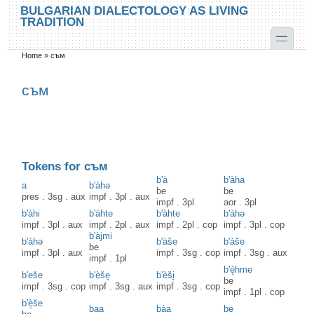
Skip to main content
Skip to search
BULGARIAN DIALECTOLOGY AS LIVING
TRADITION
toggle
Home
»
съм
You are here
съм
Tokens for съм
b'à
b'àha
a
b'àhə
be
be
pres
.
3sg
.
aux
impf
.
3pl
.
aux
impf
.
3pl
aor
.
3pl
b'àhi
b'àhte
b'àhte
b'àhə
impf
.
3pl
.
aux
impf
.
2pl
.
aux
impf
.
2pl
.
cop
impf
.
3pl
.
cop
b'àjmi
b'àhə
b'àše
b'àše
be
impf
.
3pl
.
aux
impf
.
3sg
.
cop
impf
.
3sg
.
aux
impf
.
1pl
b'è̝hme
b'eše
b'èše̥
b'èši̥
be
impf
.
3sg
.
cop
impf
.
3sg
.
aux
impf
.
3sg
.
cop
impf
.
1pl
.
cop
b'è̝še
baa
bàa
be