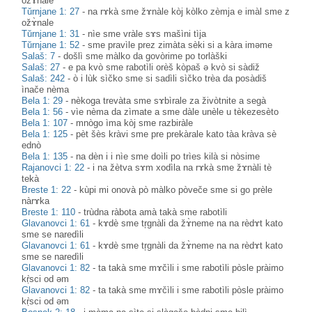
ožɤ̀nale
Tŭrnjane 1: 27
-
na rɤkà sme žɤnàle kòj kòlko zèmja e imàl sme z
ožɤ̀nale
Tŭrnjane 1: 31
-
nìe sme vràle sɤs mašìni tìja
Tŭrnjane 1: 52
-
sme pravìle prez zimàta sèki si a kàra iməme
Salaš: 7
-
došlì sme màlko da govòrime po torlàški
Salaš: 27
-
e pa kvò sme rabotìli orèš kòpaš ə kvò si sàdiž
Salaš: 242
-
ò i lùk sìčko sme si sadìli sìčko trèa da posàdiš
ìnače nèma
Bela 1: 29
-
nèkoga trevàta sme sɤbìrale za živòtnite a segà
Bela 1: 56
-
vìe nèma da zìmate a sme dàle unèle u tèkezesèto
Bela 1: 107
-
mnògo ìma kòj sme razbiràle
Bela 1: 125
-
pèt šès kràvi sme pre prekàrale kato tàa kràva sè
ednò
Bela 1: 135
-
na dèn i i nìe sme doìli po trìes kilà si nòsime
Rajanovci 1: 22
-
i na žètva sɤm xodìla na rɤkà sme žɤnàli tè
tekà
Breste 1: 22
-
kùpi mi onovà pò màlko pòveče sme si go prèle
nàrɤka
Breste 1: 110
-
trùdna ràbota amà takà sme rabotìli
Glavanovci 1: 61
-
kɤdè sme tŗgnàli da žɤ̀neme na na rèdɤt kato
sme se naredìli
Glavanovci 1: 61
-
kɤdè sme tŗgnàli da žɤ̀neme na na rèdɤt kato
sme se naredìli
Glavanovci 1: 82
-
ta takà sme mɤčìli i sme rabotìli pòsle pràimo
kṛ̀sci od əm
Glavanovci 1: 82
-
ta takà sme mɤčìli i sme rabotìli pòsle pràimo
kṛ̀sci od əm