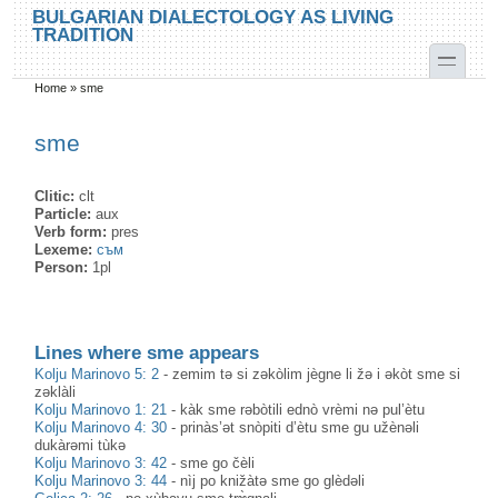
Skip to main content
Skip to search
BULGARIAN DIALECTOLOGY AS LIVING
TRADITION
toggle
Home
»
sme
You are here
sme
Clitic:
clt
Particle:
aux
Verb form:
pres
Lexeme:
съм
Person:
1pl
Lines where sme appears
Kolju Marinovo 5: 2
-
zemim tə si zəkòlim jègne li žə i əkòt sme si
zəklàli
Kolju Marinovo 1: 21
-
kàk sme rəbòtili ednò vrèmi nə pul’ètu
Kolju Marinovo 4: 30
-
prinàs’ət snòpiti d’ètu sme gu užènəli
dukàrəmi tùkə
Kolju Marinovo 3: 42
-
sme go čèli
Kolju Marinovo 3: 44
-
nìj po knižàtə sme go glèdəli