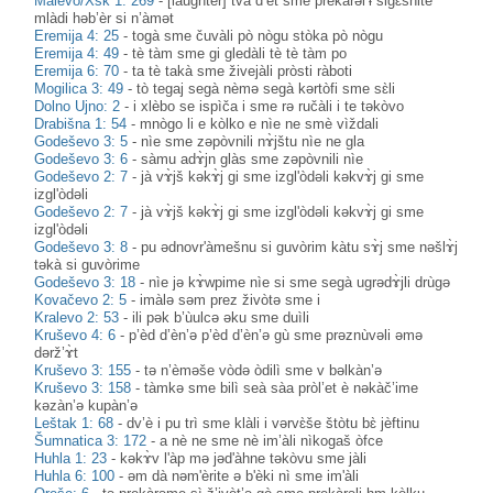
Malevo/Xsk 1: 269
-
[laughter] tvà d’èt sme prekàrəl’ɨ sigɛ̀šnite
mlàdi həb’èr si n’àmət
Eremija 4: 25
-
togà sme čuvàli pò nògu stòka pò nògu
Eremija 4: 49
-
tè tàm sme gi gledàli tè tè tàm po
Eremija 6: 70
-
ta tè takà sme živejàli pròsti ràboti
Mogilica 3: 49
-
tò tegaj segà nèmə segà kərtòfi sme sɛ̀li
Dolno Ujno: 2
-
i xlèbo se ispìča i sme rə ručàli i te təkòvo
Drabišna 1: 54
-
mnògo li e kòlko e nìe ne smè vìždali
Godeševo 3: 5
-
nìe sme zəpòvnili nɤ̀jštu nìe ne gla
Godeševo 3: 6
-
sàmu adɤ̀jn glàs sme zəpòvnili nìe
Godeševo 2: 7
-
jà vɤ̀jš kəkɤ̀j gi sme izgl'òdəli kəkvɤ̀j gi sme
izgl'òdəli
Godeševo 2: 7
-
jà vɤ̀jš kəkɤ̀j gi sme izgl'òdəli kəkvɤ̀j gi sme
izgl'òdəli
Godeševo 3: 8
-
pu ədnovr'àmešnu si guvòrim kàtu sɤ̀j sme nəšlɤ̀j
təkà si guvòrime
Godeševo 3: 18
-
nìe jə kɤ̀wpime nìe si sme segà ugrədɤ̀jli drùgə
Kovačevo 2: 5
-
imàlə səm prez živòtə sme i
Kralevo 2: 53
-
ili pək b’ùulcə əku sme duìli
Kruševo 4: 6
-
p’èd d’èn’ə p’èd d’èn’ə gù sme prəznùvəli əmə
dərž’ɤ̀t
Kruševo 3: 155
-
tə n’èməše vòdə òdilì sme v bəlkàn’ə
Kruševo 3: 158
-
tàmkə sme bilì seà sàa pròl’et è nəkàč’ime
kəzàn’ə kupàn’ə
Leštak 1: 68
-
dv’è i pu trì sme klàli i vərvɛ̀še štòtu bɛ̀ jèftinu
Šumnatica 3: 172
-
a nè ne sme nè im’àli nìkogaš òfce
Huhla 1: 23
-
kəkɤ̀v l'àp mə jəd'àhne təkòvu sme jàli
Huhla 6: 100
-
əm dà nəm'èrite ə b'èki nì sme im'àli