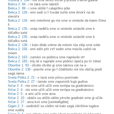
Vŭrbina 3: 104
-
nìe sme skòru vid’èli p’è̝čkise n’èkvə gudɨ̀nə
Belica 2: 84
-
i te takà sme rabotìli
Belica 1: 89
-
i sme otišlè f calapìško pòle
Belica 2: 126
-
emi sedì si f čuvàle turìle sme dɤskɤ̀ na do
stenɤ̀tɤ
Belica 2: 134
-
emi mèsihmè go nìe sme si omèsile da kàem fčèra
li
Belica 2: 135
-
onàa nedèl'a sme si omèsile ostàvilè sme è
tòlčafko turtè
Belica 2: 135
-
onàa nedèl'a sme si omèsile ostàvilè sme è
tòlčafko turtè
Belica 2: 138
-
i kato dòde vrème da mèsim tòa xlèp sme izèle
Belica 2: 156
-
emi edìn pɤ̀t vɤf sedm sme mesìle zaštò ne
mòem
Belica 2: 163
-
zamèsi se pòdnica sme napràvile otᵊ
Belica 2: 183
-
kòj nè e napràile sme pòdnici òpeča po trì čèteri
Oborište 1: 93
-
ofcète ofcète gi sme takòva zət nə ə
Oborište 2: 136
-
pravìle sme go f čitàlišteto nìe tòo običàj predì
segà nèma
Sveta Petka 2: 21
-
s tәvà sme pɤ̀rvu pumìnәle
Sveta Petka 2: 27
-
tamàn sme zәpumnìli kujà gudìnә
Arčar 2: 4
-
nìe sme učìli učìli sme evròpa na gradinàrstvo
Arčar 2: 4
-
nìe sme učìli učìli sme evròpa na gradinàrstvo
Arčar 2: 5
-
e ami učìli sme ama
Arčar 2: 10
-
obàče sa utišlà nàšte pɤ̀rvite gradinàri sme gi učìle
Arčar 2: 27
-
ama kvò sme [unintelligible]
Gigen 2: 3
-
sedɛ̀nkitȉ sa xòdim nè kato segà zbìrštinə tugàvə
sme xudìle̝