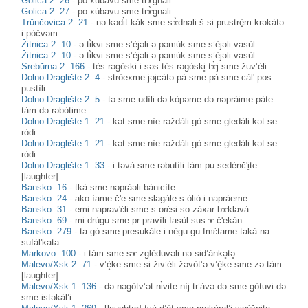
Golica 2: 26
-
po xùbavu sme trɤ̀gnali
Golica 2: 27
-
po xùbavu sme trɤ̀gnali
Trŭnčovica 2: 21
-
nə kədɨ̀t kàk sme sɤ̀dnali š si prustrè̟m krəkàtə
i pòčvəm
Žitnica 2: 10
-
ə tɨ̀kvɨ sme s’èjəlɨ ə pəmùk sme s’èjəlɨ vasùl
Žitnica 2: 10
-
ə tɨ̀kvɨ sme s’èjəlɨ ə pəmùk sme s’èjəlɨ vasùl
Srebŭrna 2: 166
-
tès rəgòski i səs tès rəgòski̥ tɤ̀j sme žuv’èli
Dolno Draglište 2: 4
-
stròexme jəjcàtə pà sme pà sme càl' pos
pustìli
Dolno Draglište 2: 5
-
tə sme udìli də kòpəme də nəpràime pàte
tàm də rəbòtime
Dolno Draglište 1: 21
-
kət sme nìe rəždàli gò sme gledàli kət se
ròdi
Dolno Draglište 1: 21
-
kət sme nìe rəždàli gò sme gledàli kət se
ròdi
Dolno Draglište 1: 33
-
i təvà sme rəbutìli tàm pu sedènč'i̥te
[laughter]
Bansko: 16
-
tkà sme nəpràəli bànicìte
Bansko: 24
-
ako ìame č'e sme slagàle s òliò i napràeme
Bansko: 31
-
emi naprav'ɛ̀li sme s orɛ̀si so zàxar bɤklavà
Bansko: 69
-
mi drùgu sme pr pravìli fasùl sus ɤ č'ekàn
Bansko: 279
-
ta gò sme presukàle i nègu gu fmɛ̀tame takà na
sufàl'kata
Markovo: 100
-
i tàm sme sɤ zglèduvəli nə sid’ànkə̥tə̥
Malevo/Xsk 2: 71
-
v’è̝ke sme si živ’èli žəvòt’ə v’è̝ke sme zə tàm
[laughter]
Malevo/Xsk 1: 136
-
də nəgòtv’ət nɨ̀vɨte nìj tr’àvə də sme gòtuvɨ də
sme istəkàl’i