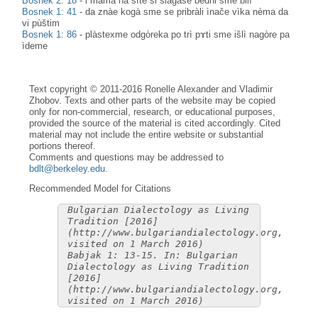
Bosnek 2: 18
-
i màma na sìte si slàgaše bèdni sme bilì
Bosnek 1: 41
-
da znàe kogà sme se pribràli ìnače vìka nèma da
vi pùštim
Bosnek 1: 86
-
plàstexme odgòreka po trì pɤti sme išlì nagòre pa
ìdeme
Text copyright © 2011-2016 Ronelle Alexander and Vladimir
Zhobov. Texts and other parts of the website may be copied
only for non-commercial, research, or educational purposes,
provided the source of the material is cited accordingly. Cited
material may not include the entire website or substantial
portions thereof.
Comments and questions may be addressed to
bdlt@berkeley.edu
.
Recommended Model for Citations
Bulgarian Dialectology as Living
Tradition [2016]
(http://www.bulgariandialectology.org,
visited on 1 March 2016)
Babjak 1: 13-15. In: Bulgarian
Dialectology as Living Tradition
[2016]
(http://www.bulgariandialectology.org,
visited on 1 March 2016)