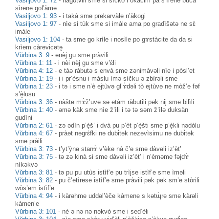
Vasiljovo 1: 72
-
nagòtvili sme si sìčko i okàčim pa s’ìrene bùca
sìrene gol’àmə
Vasiljovo 1: 93
-
i takà sme prekarvàle n’àkogi
Vasiljovo 1: 97
-
nìe si tùk sme si imàle ama po gradìšətə ne sɛ̀
imàle
Vasiljovo 1: 104
-
ta sme go krìle i nosìle po gɤstàcite da da si
krìem càrevicətə̥
Vŭrbina 3: 9
-
enèj gu sme pràvili
Vŭrbina 1: 11
-
i nèi nèj gu sme v’ɛ̀li
Vŭrbina 4: 12
-
e tàə ràbutə s envà sme zənimàvəli nìe i pòsl’et
Vŭrbina 1: 19
-
i i pr’èsnu i màslu ìmə sìčku ə zbìrəli sme
Vŭrbina 1: 23
-
i tə i sme n’è ejtùvə gl’ɤ̀dəli tò ejtùvə ne mòž’e fəf
s’è̝lusu
Vŭrbina 3: 36
-
nàšte mɤ̀ž’uve sə etàm ràbutili pək nij sme bilìli
Vŭrbina 1: 40
-
əmə kàk sme nìe ž’ìli i tə tə səm ž’ìlə duksàn
gudìni
Vŭrbina 2: 61
-
zə ədìn p’è̝š’ i dvà pu p’èt p’è̝šti sme p’è̝kli nədòlu
Vŭrbina 4: 67
-
pràət nəgrɛ̀fki nə dubɨ̀tək nezəvìsimu nə dubɨ̀tək
sme pràili
Vŭrbina 3: 73
-
t’yt’ỳnə stanɤ̀ v’èke nà č’e sme dàvəli iz’èt’
Vŭrbina 3: 75
-
tə zə kinà si sme dàvəli iz’èt’ i n’èməme fəjdɤ̀
nìkəkvə
Vŭrbina 3: 81
-
tə pu pu utùs istìf’e pu trìjse istìf’e sme ìməli
Vŭrbina 3: 82
-
pu č’etìrese istìf’e sme pràvili pək pək sm’e stòrili
wòs’em istìf’e
Vŭrbina 4: 94
-
i kàrəhme uddəl’èče kàmene s kətɰ̀re sme kàrəli
kàmen’e
Vŭrbina 3: 101
-
nè ə nə nə nəkvò sme i sed’èli