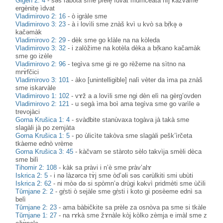
Gigen 2: 4
-
səs ràbota sme prèle̝ ìdvat mumčèata nìj kàzvame
ergènite̝ ìdvat
Vladimirovo 2: 16
-
ò igràle sme
Vladimirovo 3: 23
-
à i lovìli sme znàš kvì u kvò sa bṛ̀kə̥ ə
kačəmàk
Vladimirovo 2: 29
-
dèk sme go klàle na na kòleda
Vladimirovo 3: 32
-
i zalòžime na kotèla dèka a bṛ̀kano kačamàk
sme go izèle
Vladimirovo 2: 96
-
tegìva sme gi re go rèžeme na sìtno na
mrɤ̀fčici
Vladimirovo 3: 101
-
àko [unintelligible] nalì vèter da ìma pa znàš
sme iskarvàle
Vladimirovo 1: 102
-
vɤž a a lovìli sme ngi dèn elì na gèrg’ovden
Vladimirovo 2: 121
-
u segà ìma boì ama tegìva sme go varìle ə
trevojàci
Gorna Krušica 1: 4
-
svàdbite stanùvaxa togàva jà takà sme
slagàli jà po zemjàta
Gorna Krušica 1: 5
-
po ùlicìte takòva sme slagàli pešk’ìrčeta
tkàeme ednò vrème
Gorna Krušica 3: 45
-
kàčvam se stàroto sèlo takvìja smèli dèca
sme bilì
Tihomir 2: 108
-
kàk sa pràvi i n’è sme pràv’alɤ
Iskrica 2: 5
-
i nə làzərcə tɤ̀j sme òd’əli səs cərùlkiti smi ubùti
Iskrica 2: 62
-
ni mòə də si spòmn’ə drùgi kəkvì pridmèti sme ùčili
Tǔrnjane 2: 2
-
gṛ̀sti ò sejàle sme gṛ̀sti i koto gi posèeme ednì sa
belì
Tǔrnjane 2: 23
-
ama bàbičkite sa prèle za osnòva pa sme si tkàle
Tŭrnjane 1: 27
-
na rɤkà sme žɤnàle kòj kòlko zèmja e imàl sme z