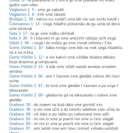
Oreše: 6
-
tə prekàrəme sì ž’ivòt’ə gò sme prekàrəli hm kòlku
gudìni səm vèke
Vŭglarevo 1: 5
-
sme go zabràili
Vŭglarovo 2: 8
-
kɤ̀k sme ràbutili
Brŭšljan 1: 59
-
təkìvə svi sviràč'i sme bilì nìe səs svìrki kəvàl':i
Čokmanovo 1: 13
-
s'egà mlàdit'e pɔ̀lnumàlu də gu ustàv'ət decà
sme iskùtvəli
Gela 3: 17
-
ta go sme màlku ubɤ̀rkali
Gela 3: 39
-
lì t kàzvəm nì go sme umɛ̀sɤlɤ nàšijas ezìk ezgà
Stikŭl 1: 94
-
i ezgà i du snò̝šə gù sme zìməli četìrise i š’ès
Gorno Vŭršilo 1: 10
-
bàba mnògo sme bilè na mək segà mladèža
nè e na mɤ̀ka
Gorno Vŭršilo 1: 12
-
a nìe kakvò sme viždàle dvàese dèkara
lòzje dvamìna gi iskòpvame
Gorno Vŭršilo 2: 14
-
à kàk sme vṛšèli nasrèt armàna izmetèm
armàna
Gorno Vŭršilo 2: 66
-
ami f čàsnoto sme gledàle volòve òfci kòzi
svìne
Gorno Vŭršilo 2: 67
-
te tovà sme gledàle f čàsnoto a pa sɤ̀ga f
tèkezesèto
Gorno Vŭršilo 2: 69
-
glèdaxme pà nə tèkezesèto i volòve sme
gledàle
Graševo: 30
-
da znàem na kojà dàta sme govòrili sɤs
Graševo: 38
-
ə nìe sme učìli ə du četvṛ̀tu udelènie səm učìla às
Graševo: 69
-
n'è tùkə si pu nàštu pu zəlisɛ̀vənè sme udìli
Graševo: 83
-
mi nìe sì sme jə pravìli nìe sme si čeìs sləgàli
Graševo: 83
-
mi nìe sì sme jə pravìli nìe sme si čeìs sləgàli
Graševo: 87
-
əmi təčèli sme emì ìmə i izmìež vɤlnàtə ustrižèš