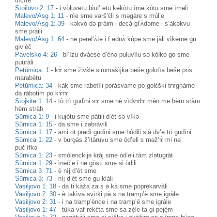
ufcìte
Stoilovo 2: 17
-
i vòluvetu bìul’:etu kәkòtu ìmә kòtu sme ìmәli
Malevo/Asg 1: 11
-
nìe sme vərš’ɛ̀li s məgàre s mùl’e
Malevo/Asg 1: 39
-
kəkvò də pràim i decà gl’ʌ̀dəme i s’àkəkvu
sme pràili
Malevo/Asg 1: 64
-
nə pərəl’ʌ̀tə i f ədnʌ̀ kùpə sme jàli vìkəme gu
giv’èč
Pavelsko 4: 26
-
bl’ìzu dvàese d’ènə puluvìlu sə kòlko go sme
puuràli
Petŭrnica: 1
-
kɤ̀ sme živɛ̀le siromašìjka beše golotìa beše pris
marabètu
Petŭrnica: 34
-
kàk sme rabotìli poràsvame po golɛ̀ški trɤgnàme
da ràbotim po kɤ̀rɤ
Stojkite 1: 14
-
tò trì gudìnɨ sɤ sme nè vìdvɤlɤ mèn me hèm sràm
hèm stràh
Sŭrnica 1: 9
-
i kujòtu sme pàtili d’èt sə vìkə
Sŭrnica 1: 15
-
da sme i zəbràvili
Sŭrnica 1: 17
-
ami ot prədì gudìni sme hòdili s’à dv’e trì gudìni
Sŭrnica 1: 22
-
v burgàs ž’itàruvu sme òd’eli s məž’ɤ̀ mi nə
puč’ìfkə
Sŭrnica 1: 23
-
smòlenckijə kràj sme òd’eli tàm zlətugràt
Sŭrnica 1: 29
-
ìnəč’e i nə gòsti sme si òdili
Sŭrnica 3: 71
-
è nìj d’èt sme
Sŭrnica 3: 73
-
nìj d’èt sme gu klàli
Vasiljovo 1: 18
-
da ti kàža za s ə kà sme poprekarvàli
Vasiljovo 2: 30
-
è takìva svìrki pà s na tramp’è sme igràle
Vasiljovo 2: 31
-
i na tramp’ènce i na tramp’è sme igràle
Vasiljovo 1: 47
-
tùka vaf rekɛ̀ta sme sa zè̝le ta gi pejè̝m