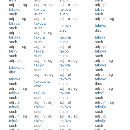
thus
such
such
such
adj
.
n
.
sg
adj
.
m
.
sg
adj
.
n
.
sg
adj
.
pl
takàva
takìva
takòva
takɤ̀v
such
such
such
such
adj
.
f
.
sg
adj
.
pl
adj
.
n
.
sg
adj
.
m
.
sg
takìva
takòva
takòva
takòva
such
such
disc
disc
adj
.
pl
adj
.
n
.
sg
takàva
takvìa
takvìja
takìva
such
such
such
such
adj
.
f
.
sg
adj
.
pl
adj
.
pl
adj
.
pl
takìvi
takòa
takòo
takòva
such
such
such
such
adj
.
pl
adj
.
n
.
sg
adj
.
n
.
sg
adj
.
n
.
sg
takɤ̀v
takìva
takòva
takòvana
such
such
such
disc
adj
.
m
.
sg
adj
.
pl
adj
.
n
.
sg
takòva
takòvo
takòvo
takòvana
such
such
thus
disc
adj
.
n
.
sg
adj
.
n
.
sg
adj
.
n
.
sg
təkìvə
təkìvə
təkìvə
təkɤ̀f
such
such
such
such
adj
.
pl
adj
.
n
.
sg
adj
.
pl
adj
.
m
.
sg
tekvòj
tikòvo
takòva
tekvìja
such
such
such
such
adj
.
n
.
sg
adj
.
n
.
sg
adj
.
n
.
sg
adj
.
pl
tekvìe
tikòvo
tekòva
təkvìjə
such
such
such
such