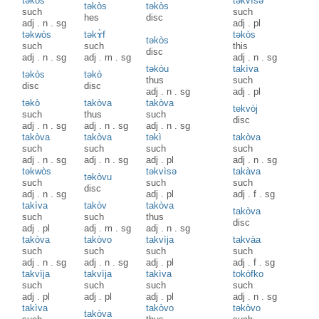
təkòs
təkvìsə
təkòs
təkòs
such
such
hes
disc
adj
.
n
.
sg
adj
.
pl
təkwòs
təkɤ̀f
təkòs
təkòs
such
such
this
disc
adj
.
n
.
sg
adj
.
m
.
sg
adj
.
n
.
sg
təkòu
takìva
təkòs
təkò
thus
such
disc
disc
adj
.
n
.
sg
adj
.
pl
təkò
takòva
takòva
tekvòj
such
thus
such
disc
adj
.
n
.
sg
adj
.
n
.
sg
adj
.
n
.
sg
takòva
takòva
təkì
takòva
such
such
such
such
adj
.
n
.
sg
adj
.
n
.
sg
adj
.
pl
adj
.
n
.
sg
təkwòs
təkvìsə
takàva
təkòvu
such
such
such
disc
adj
.
n
.
sg
adj
.
pl
adj
.
f
.
sg
takìva
takòv
takòva
takòva
such
such
thus
disc
adj
.
pl
adj
.
m
.
sg
adj
.
n
.
sg
takòva
takòvo
takvìja
takvàa
such
such
such
such
adj
.
n
.
sg
adj
.
n
.
sg
adj
.
pl
adj
.
f
.
sg
takvìja
takvìja
takìva
tokòfko
such
such
such
such
adj
.
pl
adj
.
pl
adj
.
pl
adj
.
n
.
sg
takìva
takòvo
təkòvo
takòva