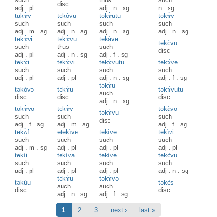
such
thus
such
disc
adj
.
pl
adj
.
n
.
sg
n
.
sg
takɤ̀v
təkòvu
təkɤ̀utu
təkɤ̀v
such
such
such
such
adj
.
m
.
sg
adj
.
n
.
sg
adj
.
n
.
sg
adj
.
n
.
sg
təkɤ̀vi
təkɤ̀vu
təkàvə
təkòvu
such
thus
such
disc
adj
.
pl
adj
.
n
.
sg
adj
.
f
.
sg
təkɤ̀i
təkɤ̀vi
təkɤ̀vutu
təkɤ̀və
such
such
such
such
adj
.
pl
adj
.
pl
adj
.
n
.
sg
adj
.
f
.
sg
təkɤ̀u
təkòvə
təkɤ̀u
təkɤ̀vutu
such
disc
disc
disc
adj
.
n
.
sg
təkɤ̀və
təkɤ̀v
təkàvə
təkɤ̀vu
such
such
such
disc
adj
.
f
.
sg
adj
.
m
.
sg
adj
.
f
.
sg
təkʌ̀f
ətəkìvə
təkìvə
təkìvi
such
such
such
such
adj
.
m
.
sg
adj
.
pl
adj
.
pl
adj
.
pl
təkìi
təkìva
təkìvə
təkòvu
such
such
such
such
adj
.
pl
adj
.
pl
adj
.
pl
adj
.
n
.
sg
təkɤ̀u
təkɤ̀və
təkùu
təkòs
such
such
disc
disc
adj
.
n
.
sg
adj
.
f
.
sg
Pages
1
2
3
next ›
last »