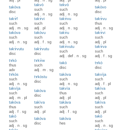
adj
.
pl
adj
.
n
.
sg
adj
.
pl
adj
.
pl
takvò
tekvò
takòva
təkòvo
such
such
disc
disc
adj
.
n
.
sg
adj
.
n
.
sg
təkɤ̀f
təkɤ̀vi
təkɤ̀vu
təkɤ̀vu
such
such
such
thus
adj
.
m
.
sg
adj
.
pl
adj
.
n
.
sg
adj
.
n
.
sg
təkòvə
təkòvu
təkɤ̀u
təkɤ̀vi
such
such
such
such
adj
.
n
.
sg
adj
.
f
.
sg
adj
.
n
.
sg
adj
.
pl
təkɤ̀vutu
təkɤ̀və
təkɤ̀vutu
təkɤ̀vutu
such
such
disc
disc
adj
.
def
.
n
.
sg
adj
.
f
.
sg
tɤkò
tɤkɤ̀w
təkò
tɤkò
thus
such
disc
disc
adv
adj
.
m
.
sg
tɤkòs
takòva
takvìja
tɤkòstu
such
such
such
disc
adj
.
n
.
sg
adj
.
n
.
sg
adj
.
f
.
pl
takvìja
takvìa
takìva
takòva
such
thus
such
disc
adj
.
m
.
pl
adj
.
pl
adj
.
pl
takòva
takìva
takàva
takìva
thus
such
such
such
adj
.
f
.
sg
adj
.
pl
adj
.
f
.
sg
adj
.
pl
takò
təkò
takòva
takòva
such
such
disc
hes
adj
.
n
.
sg
adj
.
n
.
sg