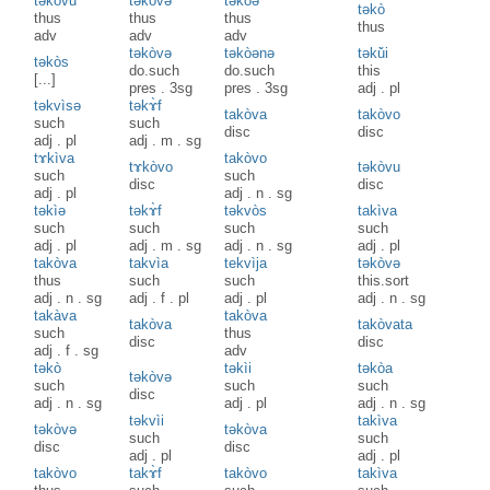
təkòvu
təkòvə
təkòə
təkò
thus
thus
thus
thus
adv
adv
adv
təkòvə
təkòənə
təkǔ̀i
təkòs
do.such
do.such
this
[...]
pres
.
3sg
pres
.
3sg
adj
.
pl
təkvìsə
təkɤ̀f
takòva
takòvo
such
such
disc
disc
adj
.
pl
adj
.
m
.
sg
tɤkìva
takòvo
tɤkòvo
təkòvu
such
such
disc
disc
adj
.
pl
adj
.
n
.
sg
təkìə
təkɤ̀f
təkvòs
takìva
such
such
such
such
adj
.
pl
adj
.
m
.
sg
adj
.
n
.
sg
adj
.
pl
takòva
takvìa
tekvìja
təkòvə
thus
such
such
this.sort
adj
.
n
.
sg
adj
.
f
.
pl
adj
.
pl
adj
.
n
.
sg
takàva
takòva
takòva
takòvata
such
thus
disc
disc
adj
.
f
.
sg
adv
təkò
tәkìi
tәkòa
təkòvә
such
such
such
disc
adj
.
n
.
sg
adj
.
pl
adj
.
n
.
sg
tәkvìi
takìva
tәkòvә
tәkòva
such
such
disc
disc
adj
.
pl
adj
.
pl
takòvo
takɤ̀f
takòvo
takìva