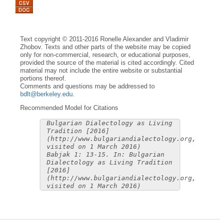
Text copyright © 2011-2016 Ronelle Alexander and Vladimir
Zhobov. Texts and other parts of the website may be copied
only for non-commercial, research, or educational purposes,
provided the source of the material is cited accordingly. Cited
material may not include the entire website or substantial
portions thereof.
Comments and questions may be addressed to
bdlt@berkeley.edu
.
Recommended Model for Citations
Bulgarian Dialectology as Living
Tradition [2016]
(http://www.bulgariandialectology.org,
visited on 1 March 2016)
Babjak 1: 13-15. In: Bulgarian
Dialectology as Living Tradition
[2016]
(http://www.bulgariandialectology.org,
visited on 1 March 2016)