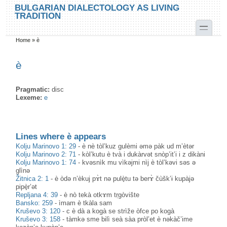
Skip to main content
Skip to search
BULGARIAN DIALECTOLOGY AS LIVING
TRADITION
toggle
Home
»
è
You are here
è
Pragmatic:
disc
Lexeme:
е
Lines where è appears
Kolju Marinovo 1: 29
-
è nè tòl’kuz gulèmi əmə pàk ud m’ètər
Kolju Marinovo 2: 71
-
kòl’kutu è tvà i dukàrvət snòp’it’i i z dikàni
Kolju Marinovo 1: 74
-
kvəsnìk mu vìkəjmi nìj è tòl’kəvi səs ə
glìnə
Žitnica 2: 1
-
è òdə n’èkuj pɤ̀t nə pulè̟tu tə berɤ̀ čùšk’ɨ kupàjə
pipè̟r’ət
Repljana 4: 39
-
è nò tekà otkɤm tṛgòvište
Bansko: 259
-
ìmam è tkàla sam
Kruševo 3: 120
-
c è dà a kogà se strìže òfce po kogà
Kruševo 3: 158
-
tàmkə sme bilì seà sàa pròl’et è nəkàč’ime