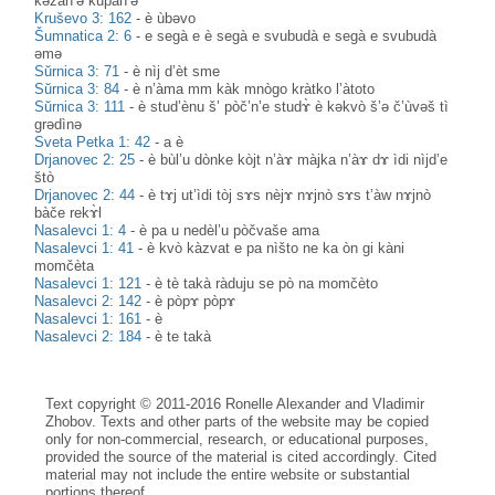
kəzàn’ə kupàn’ə
Kruševo 3: 162
-
è ùbəvo
Šumnatica 2: 6
-
e segà e è segà e svubudà e segà e svubudà
əmə
Sŭrnica 3: 71
-
è nìj d’èt sme
Sŭrnica 3: 84
-
è n’àma mm kàk mnògo kràtko l’àtoto
Sŭrnica 3: 111
-
è stud’ènu š’ pòč’n’e studɤ̀ è kəkvò š’ə č’ùvəš tì
grədìnə
Sveta Petka 1: 42
-
a è
Drjanovec 2: 25
-
è bùl’u dònke kòjt n’àɤ màjka n’àɤ dɤ ìdi nìjd’e
štò
Drjanovec 2: 44
-
è tɤj ut’ìdi tòj sɤs nèjɤ nɤjnò sɤs t’àw nɤjnò
bàče rekɤ̀l
Nasalevci 1: 4
-
è pa u nedèl’u pòčvaše ama
Nasalevci 1: 41
-
è kvò kàzvat e pa nìšto ne ka òn gi kàni
momčèta
Nasalevci 1: 121
-
è tè takà ràduju se pò na momčèto
Nasalevci 2: 142
-
è pòpɤ pòpɤ
Nasalevci 1: 161
-
è
Nasalevci 2: 184
-
è te takà
Text copyright © 2011-2016 Ronelle Alexander and Vladimir
Zhobov. Texts and other parts of the website may be copied
only for non-commercial, research, or educational purposes,
provided the source of the material is cited accordingly. Cited
material may not include the entire website or substantial
portions thereof.