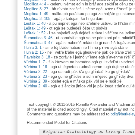
Mogilica 4: 4
-
kədènu n'èmət ədìn in bràf agə zəkòl’ət dènu zə 
Mogilica 3: 27
-
àh nìvətə zəsɛ̀eš' i sɛ̀tne əgà uzrɛ̀e už'ɔ̀neš' jə 
Mogilica 1: 49
-
màlku pò pəràtkəu pə əgà zə hàli̥šte gu iskàvə
Mogilica 3: 105
-
əgà jə ìzdujəm še hi gu dàm
Leštak 1: 48
-
a pù nəpr’èt əgà nəblìž’ehme ùstuvu tə hl’ɛ̀bə miri
Leštak 1: 49
-
ot əgà se pudədèš òšte ut pòdvis
Leštak 1: 52
-
i sə nəjədèš əgà dòjdeš ejtùvə i vèč’erə ne jədè
Šumnatica 3: 46
-
ut əsmòvit’e agà sə ne pàrskəni pò s mlàdič’
Šumnatica 3: 47
-
əgà si nəberèš mlàdi də gi nənìžiš tugàvəkə
Huhla 3: 1
-
əmə tòj b'àše hùbəu nìe f h nà pɤrvu əgà stànə
Huhla 2: 15
-
nəlì vèk'e b'àhə əgà gləsùvəhə pàk če b'àhə z'èl'i
Pavelsko 3: 18
-
zə zdràv’e i jednò vr’ème əgà s’àvəhme rɤ̀š’ č
Vŭrbina 1: 7
-
š’ə kàzvəm nə hərmànə əgà gu izvàd’ət uvərhɤ̀d 
Vŭrbina 1: 18
-
əgà ut jègnetənə udmàhneme tugà dujìme ufc’èn
Vŭrbina 2: 22
-
əgà sə rudì pàk š’ə gu gl’ɤ̀dəš’ ku gu gl’ɤ̀dəš’
Vŭrbina 2: 23
-
əgà gu ne gl’ɤ̀dəš ə ədìn m’è̝sec gu gl’ɤ̀dəj dvà
Vŭrbina 2: 39
-
pòslet əgà e mʌ̀sku pàk vòl sə ə rudɨ̀l xə̀
Vŭrbina 2: 40
-
əgà e ž’è̝ncku jinìcə vòl je pàk kugà stàn’e gul’
Text copyright © 2011-2016 Ronelle Alexander and Vladimir Zh
of the material is cited accordingly. Cited material may not inc
Comments and questions may be addressed to
bdlt@berkele
Recommended Model for Citations
Bulgarian Dialectology as Living Tradi