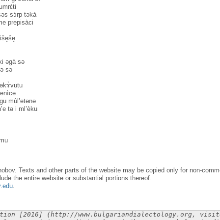
umrɛ̀ti
səs sɔ̀rp təkà
me prepisàci
̀še̥še̥
m
ki əgà sə
nə sə
 təkɤ̀vutu
’enìcə
gu mùl’etənə
’e tə i ml’èku
èmu
obov. Texts and other parts of the website may be copied only for non-commer
lude the entire website or substantial portions thereof.
y.edu
.
tion [2016] (http://www.bulgariandialectology.org, visit