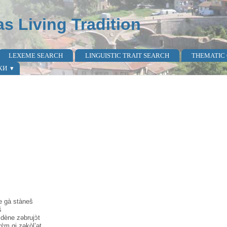
as Living Tradition
LEXEME SEARCH
LINGUISTIC TRAIT SEARCH
THEMATIC
КИ
te gà stàneš
š
dène zəbrujɔ̀t
rɛ̀m gi zəkòl’ət