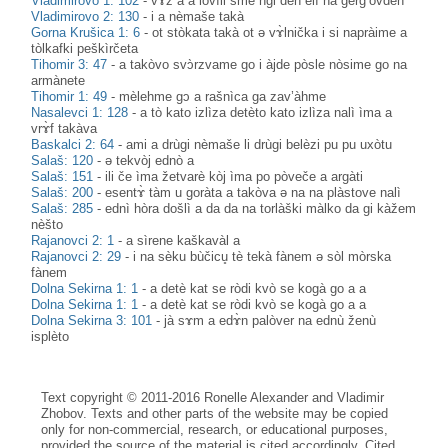
Vladimirovo 1: 102
-
vɤž a a lovìli sme ngi dèn elì na gèrg’ovden
Vladimirovo 2: 130
-
i a nèmaše takà
Gorna Krušica 1: 6
-
ot stòkata takà ot ə vɤ̀lnička i si napràime a
tòlkafki peškìrčeta
Tihomir 3: 47
-
a takòvo svɔ̀rzvame go i àjde pòsle nòsime go na
armànete
Tihomir 1: 49
-
mèlehme gɔ a rašnìca ga zav’àhme
Nasalevci 1: 128
-
a tò kato izlìza detèto kato izlìza nalì ìma a
vrɤ̀f takàva
Baskalci 2: 64
-
ami a drùgi nèmaše li drùgi belèzi pu pu uxòtu
Salaš: 120
-
ə tekvòj ednò a
Salaš: 151
-
ili če ìma žetvarè kòj ìma po pòveče a argàti
Salaš: 200
-
esentɤ̀ tàm u goràta a takòva ə na na plàstove nalì
Salaš: 285
-
ednì hòra došlì a da da na torlàški màlko da gi kàžem
nèšto
Rajanovci 2: 1
-
a sìrene kaškavàl a
Rajanovci 2: 29
-
i na sèku bùčicu̥ tè tekà fànem ə sòl mòrska
fànem
Dolna Sekirna 1: 1
-
a detè kat se ròdi kvò se kogà go a a
Dolna Sekirna 1: 1
-
a detè kat se ròdi kvò se kogà go a a
Dolna Sekirna 3: 101
-
jà sɤm a edɤ̀n palòver na ednù ženù
isplèto
Text copyright © 2011-2016 Ronelle Alexander and Vladimir
Zhobov. Texts and other parts of the website may be copied
only for non-commercial, research, or educational purposes,
provided the source of the material is cited accordingly. Cited