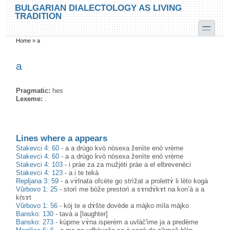
Skip to main content
Skip to search
BULGARIAN DIALECTOLOGY AS LIVING
TRADITION
toggle
Home
»
a
You are here
a
Pragmatic:
hes
Lexeme:
.
Lines where a appears
Stakevci 4: 60
-
a a drùgo kvò nòsexa ženìte enò vrème
Stakevci 4: 60
-
a a drùgo kvò nòsexa ženìte enò vrème
Stakevci 4: 103
-
i pràe za za mužjèti pràe a el elbrevenèci
Stakevci 4: 123
-
a i te tekà
Repljana 3: 59
-
a vɤ̀lnata ofcète go strìžat a prolettɤ̀ li lèto kogà
Vŭrbovo 1: 25
-
storì me bòže prestorì a sɤndɤ̀kɤt na kon’à a a
kṛ̀sɤt
Vŭrbovo 1: 56
-
kòj te ə dɤ̀šte dovède a màjko mìla màjko
Bansko: 130
-
tavà a [laughter]
Bansko: 273
-
kùpme vɤ̀na isperèm a uvlàč'ime ja a predème