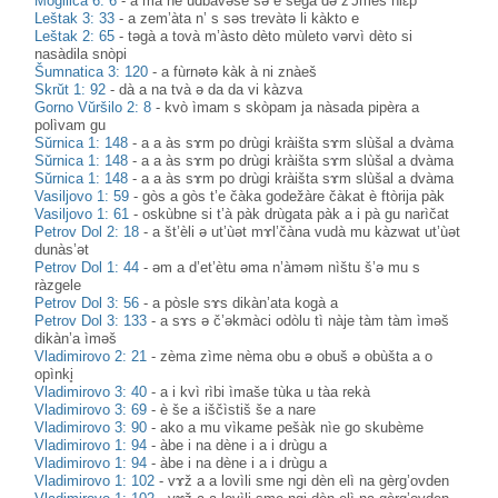
Mogilica 6: 6
-
a ma ne udbàvəše sə è segà də z'ɔ̀meš hlɛ̀p
Leštak 3: 33
-
a zem’àta n’ s səs trevàtə li kàkto e
Leštak 2: 65
-
təgà a tovà m’àsto dèto mùleto vərvì dèto si
nasàdila snòpi
Šumnatica 3: 120
-
a fùrnətə kàk à ni znàeš
Skrŭt 1: 92
-
dà a na tvà ə da da vi kàzva
Gorno Vŭršilo 2: 8
-
kvò ìmam s skòpam ja nàsada pipèra a
polìvam gu
Sŭrnica 1: 148
-
a a às sɤm po drùgi kràišta sɤm slùšal a dvàma
Sŭrnica 1: 148
-
a a às sɤm po drùgi kràišta sɤm slùšal a dvàma
Sŭrnica 1: 148
-
a a às sɤm po drùgi kràišta sɤm slùšal a dvàma
Vasiljovo 1: 59
-
gòs a gòs t’e čàka godežàre čàkat è ftòrija pàk
Vasiljovo 1: 61
-
oskùbne si t’à pàk drùgata pàk a i pà gu narìčat
Petrov Dol 2: 18
-
a št’èli ə ut’ùət mɤl’čàna vudà mu kàzwat ut’ùət
dunàs’ət
Petrov Dol 1: 44
-
əm a d’et’ètu əma n’àməm nìštu š’ə mu s
ràzgele
Petrov Dol 3: 56
-
a pòsle sɤs dikàn’ata kogà a
Petrov Dol 3: 133
-
a sɤs ə č’əkmàci odòlu tì nàje tàm tàm ìməš
dikàn’a ìməš
Vladimirovo 2: 21
-
zèma zìme nèma obu ə obuš ə obùšta a o
opìnki̥
Vladimirovo 3: 40
-
a i kvì rìbi ìmaše tùka u tàa rekà
Vladimirovo 3: 69
-
è še a iščìstiš še a nare
Vladimirovo 3: 90
-
ako a mu vìkame pešàk nìe go skubème
Vladimirovo 1: 94
-
àbe i na dène i a i drùgu a
Vladimirovo 1: 94
-
àbe i na dène i a i drùgu a
Vladimirovo 1: 102
-
vɤž a a lovìli sme ngi dèn elì na gèrg’ovden