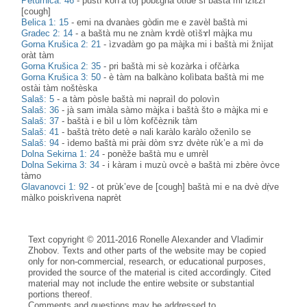
Petŭrnica: 46
-
puštì kòn’a tòj pobɛ̀gna otidè si baštà mi izlɛ̀zi
[cough]
Belica 1: 15
-
emi na dvanàes gòdin me e zavèl baštà mi
Gradec 2: 14
-
a baštà mu ne znàm kɤdè otìšɤl màjka mu
Gorna Krušica 2: 21
-
ìzvadàm go pa màjka mi i baštà mi žnìjat
oràt tàm
Gorna Krušica 2: 35
-
pri baštà mi sè kozàrka i ofčàrka
Gorna Krušica 3: 50
-
è tàm na balkàno kolìbata baštà mi me
ostài tàm noštèska
Salaš: 5
-
a tàm pòsle baštà mi nəpraìl do polovìn
Salaš: 36
-
jà sam imàla sàmo màjka i baštà što ə màjka mi e
Salaš: 37
-
baštà i e bìl u lòm kofčèznik tàm
Salaš: 41
-
baštà trèto detè ə nali karàlo karàlo oženìlo se
Salaš: 94
-
ìdemo baštà mi prài dòm sɤz dvète rùk’e a mì də
Dolna Sekirna 1: 24
-
ponèže baštà mu e umrèl
Dolna Sekirna 3: 34
-
i kàram i muzù ovcè ə baštà mi zbère òvce
tàmo
Glavanovci 1: 92
-
ot prùk’eve de [cough] baštà mi e na dvè dṛ̀ve
màlko poiskrìvena naprèt
Text copyright © 2011-2016 Ronelle Alexander and Vladimir
Zhobov. Texts and other parts of the website may be copied
only for non-commercial, research, or educational purposes,
provided the source of the material is cited accordingly. Cited
material may not include the entire website or substantial
portions thereof.
Comments and questions may be addressed to