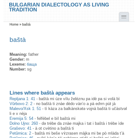
Skip to main content
Skip to search
BULGARIAN DIALECTOLOGY AS LIVING
TRADITION
toggle
Home
»
baštà
You are here
baštà
Meaning:
father
Gender:
m
Lexeme:
баща
Number:
sg
Lines where baštà appears
Repljana 1: 41
-
baštà mi ùze vìlu želèznu pa idè pa si volà bì
Vŭrbovo 2: 2
-
no baštà ti znàe dèdo vàn’o a pà edɤn pùt jà
Malevo/Xsk 1: 51
-
tì kàza za balkànskətə vojnà baštà ti učàstvəl
li e v nèja
Eremija 5: 54
-
felfèbel e bìl baštà mi
Dolno Ujno: 260
-
də trèbe da znàe majka i tat i baštà i trèbe ìde
Graševo: 41
-
à ot cvètino a baštà ti
Petŭrnica: 2
-
baštà mi beše vɤ̀zrasen màjka mi be pò mlàda t’à