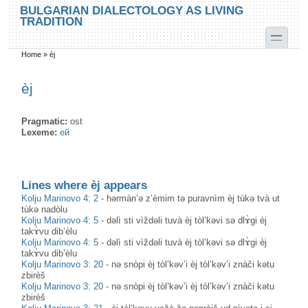
Skip to main content
Skip to search
BULGARIAN DIALECTOLOGY AS LIVING
TRADITION
toggle
Home
»
èj
You are here
èj
Pragmatic:
ost
Lexeme:
ей
Lines where èj appears
Kolju Marinovo 4: 2
-
hərmàn’ə z’èmim tə puravnìm èj tùkə tvà ut
tùkə nadòlu
Kolju Marinovo 4: 5
-
dəlì sti vìždəli tuvà èj tòl’kəvi sə dlɤ̀gi èj
takɤ̀vu dib’èlu
Kolju Marinovo 4: 5
-
dəlì sti vìždəli tuvà èj tòl’kəvi sə dlɤ̀gi èj
takɤ̀vu dib’èlu
Kolju Marinovo 3: 20
-
nə snòpi èj tòl’kəv’i èj tòl’kəv’i znàči kətu
zbirèš
Kolju Marinovo 3: 20
-
nə snòpi èj tòl’kəv’i èj tòl’kəv’i znàči kətu
zbirèš