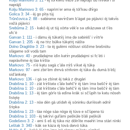
Kolju Marinovo 3: 21
-
èj tòl’kəvu vəžè žə nəpràjš ud nìvətə i si
nəpràjš
Kolju Marinovo 3: 65
-
naprìm’er əmə èj tòl’kəu dlɤ̀go
Golica 3: 34
-
èj go pìta tùj
Trŭnčovica 2: 88
-
səbɨ̀rəme nəvɤ̀ržəm b’àgət pə pijàvɨci èj təkvɨ̀s
vəžà pijàvici
Srebŭrna 2: 15
-
kəkò èj ut tùj xòrtə vèk’e sə utkàzuwə ut t’ès
ufc’è
Garvan 1: 111
-
i dàmu èj tùkətɤ̀j ìmə də səbirèš' i vɤ̀tr'e
Garvan 1: 205
-
èj nə tɤ̀z bùlkə tùkə̥tɤ̀j nàštə
Dolno Draglište 3: 23
-
tə èj gulèmi nòštuvi slòžime brəšnòtu
slàgəme sòl vodà tam
Markovo: 40
-
prudàdəjme idìn kətɤ̀r prudàdəjmi si fc’èti i
nəpràvihme èj tàə kɤ̀štə
Markovo: 75
-
n’è kə̥tu səgà c’àlə nɤ̀š vìkət èj tùkə̥
Markovo: 97
-
əmi zbir’èm dɤrvà stɤ̀knim èj tùkə du dumà b’èši̥
sid’ànkətə̥
Markovo: 136
-
i gà sə zbìrət èj təkà z drugàri
Drabišna 1: 10
-
zàt kɤ̀štətə c'àlə bəhč'ɤ̀ èj tàm ìmə bəščɤ̀ èj tàm
Drabišna 1: 10
-
zàt kɤ̀štətə c'àlə bəhč'ɤ̀ èj tàm ìmə bəščɤ̀ èj tàm
Drabišna 1: 13
-
èj tàm gòr'e tà edìnə kràk si sč'ùpih tə kətu nòseh
lìste̥te̥
Drabišna 2: 13
-
nòə dèn gà utìdəh èj sòninku dun'èsəh ədnɤ̀
šɤ̀pkə
Drabišna 1: 23
-
tàə nògə sàə nògə èj tùvə e sč'ùpenə tù
Drabišna 1: 103
-
èj təkɤ̀vi gul'àmi pəškùle b'àli pəškùli
Godeševo 3: 2
-
əmi š eš èj tùkə niz dòln'ite məəlɤ̀i ìmə stàri nìnki
Leštak 3: 340
-
kàk se kàza èj tovà dərvò tùka