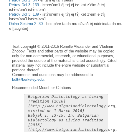
Petrov Dol 2: 64
-
èj tàm èj tàm sednì
Petrov Dol 3: 139
-
istɤ̀rs’əm’i èj tɤ̀j èj tɤ̀j kət z’èim è tɤ̀j
istɤ̀rs’əm’i istɤ̀rs’əm’i
Petrov Dol 3: 139
-
istɤ̀rs’əm’i èj tɤ̀j èj tɤ̀j kət z’èim è tɤ̀j
istɤ̀rs’əm’i istɤ̀rs’əm’i
Dolna Sekirna 2: 30
-
bes pàre ta da mu dàvaš èj nàdnicata da mu
e [laughter]
Text copyright © 2011-2016 Ronelle Alexander and Vladimir
Zhobov. Texts and other parts of the website may be copied
only for non-commercial, research, or educational purposes,
provided the source of the material is cited accordingly. Cited
material may not include the entire website or substantial
portions thereof.
Comments and questions may be addressed to
bdlt@berkeley.edu
.
Recommended Model for Citations
Bulgarian Dialectology as Living
Tradition [2016]
(http://www.bulgariandialectology.org,
visited on 1 March 2016)
Babjak 1: 13-15. In: Bulgarian
Dialectology as Living Tradition
[2016]
(http://www.bulgariandialectology.org,