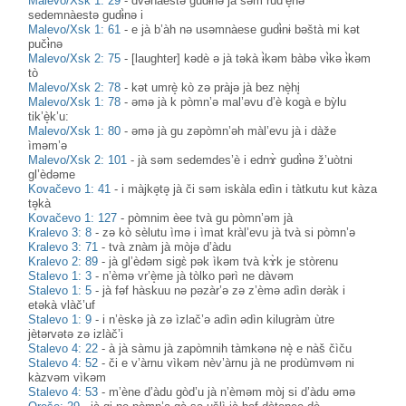
Malevo/Xsk 1: 29
-
dvənàestə gudɨ̀nə jà səm rud’è̝nə
sedemnàestə gudɨ̀nə i
Malevo/Xsk 1: 61
-
e jà b’àh nə usəmnàese gudɨ̀nɨ bəštà mi kət
pučɨ̀nə
Malevo/Xsk 2: 75
-
[laughter] kədè ə jà təkà ɨ̀kəm bàbə vɨ̀kə ɨ̀kəm
tò
Malevo/Xsk 2: 78
-
kət umrè̝ kò zə pràjə jà bez nè̝hi̥
Malevo/Xsk 1: 78
-
əmə jà k pòmn’ə mal’əvu d’è kogà e bỳlu
tik’è̝k’u:
Malevo/Xsk 1: 80
-
əmə jà gu zəpòmn’əh màl’evu jà i dàže
ìməm’ə
Malevo/Xsk 2: 101
-
jà səm sedemdes’è i ednɤ̀ gudɨ̀nə ž’uòtni
gl’èdəme
Kovačevo 1: 41
-
i màjkə̥tə̥ jà či səm iskàla edìn i tàtkutu kut kàza
tə̥kà
Kovačevo 1: 127
-
pòmnim èee tvà gu pòmn’əm jà
Kralevo 3: 8
-
zə kò sèlutu ìmə i ìmat kràl’evu jà tvà si pòmn’ə
Kralevo 3: 71
-
tvà znàm jà mòjə d’àdu
Kralevo 2: 89
-
jà gl’èdəm sigɛ̀ pək ìkəm tvà kɤ̀k je stòrenu
Stalevo 1: 3
-
n’èmə vr’è̝me jà tòlko pərì ne dàvəm
Stalevo 1: 5
-
jà fəf hàskuu nə pəzàr’ə zə z’èmə adìn dəràk i
etəkà vlàč’uf
Stalevo 1: 9
-
i n’èskə jà zə ìzlač’ə adìn ədìn kilugràm ùtre
jètərvətə zə izlàč’i
Stalevo 4: 22
-
à jà sàmu jà zapòmnih tàmkənə nè̝ e nàš čìču
Stalevo 4: 52
-
či e v’àrnu vìkəm nèv’àrnu jà ne prodùmvəm ni
kàzvəm vìkəm
Stalevo 4: 53
-
m’ène d’àdu gòd’u jà n’èməm mòj si d’àdu əmə