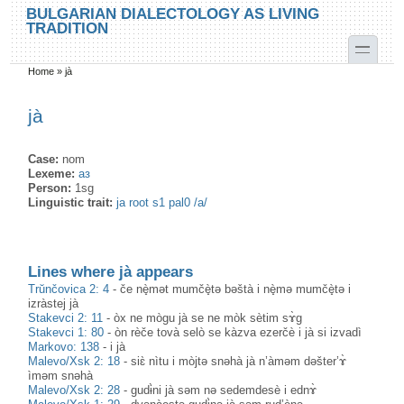
Skip to main content
Skip to search
BULGARIAN DIALECTOLOGY AS LIVING
TRADITION
toggle
Home
»
jà
You are here
jà
Case:
nom
Lexeme:
аз
Person:
1sg
Linguistic trait:
ja root s1 pal0 /a/
Lines where jà appears
Trŭnčovica 2: 4
-
če nè̟mət mumčè̟tə bəštà i nè̟mə mumčè̟tə i
izràstej jà
Stakevci 2: 11
-
òx ne mògu jà se ne mòk sètim sɤ̀g
Stakevci 1: 80
-
òn rèče tovà selò se kàzva ezerčè i jà si izvadì
Markovo: 138
-
i jà
Malevo/Xsk 2: 18
-
siɛ̀ nìtu i mòjtə snəhà jà n’àməm dəšter’ɤ̀
ìməm snəhà
Malevo/Xsk 2: 28
-
gudɨ̀ni jà səm nə sedemdesè i ednɤ̀