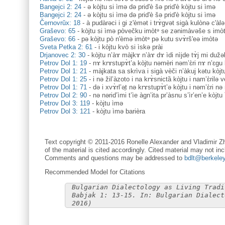
Bangejci 2: 24
-
ə kòjtu si ìmə də prid'è šə prid'è kòjtu si ìmə
Bangejci 2: 24
-
ə kòjtu si ìmə də prid'è šə prid'è kòjtu si ìmə
Černovrŭx: 18
-
à pudàrəci i gi z'èmət i trɤ̀gvət sigà kulònə c'àlə
Graševo: 65
-
kòjtu si ìmə pòvečku imòtᵊ se zənimàvəše s imò
Graševo: 66
-
pə kòjtu pò n'èmə imòtᵊ pə kutu svɤ̀rš'eə imòtə
Sveta Petka 2: 61
-
i kòjtu kvò si ìskә prài
Drjanovec 2: 30
-
kòjtu n’àɤ màjkɤ n’àɤ dɤ ìdi nìjde tɤ̀j mi dužə
Petrov Dol 1: 19
-
nɤ krɤstupɤ̀t’a kòjtu nəmèri nəm’ɛ̀ri nɤ n’ɛgu 
Petrov Dol 1: 21
-
màjkata sa skrìva i sigà vèči n’àkuj kətu kòjt
Petrov Dol 1: 25
-
i nə žil’àzoto i na krɤ̀snictȁ kòjtu i nam’ɛ̀rilə ve
Petrov Dol 1: 71
-
də i xvɤ̀rl’ә̟t nə krɤstupɤ̀t’ə kòjtu i nəm’ɛ̀ri nə
Petrov Dol 2: 90
-
nə nərid’ìmi t’ìe àgn’ita pr’àsnu s’ìr’en’e kòjtu
Petrov Dol 3: 119
-
kòjtu ìmə
Petrov Dol 3: 121
-
kòjtu ìmə barièra
Text copyright © 2011-2016 Ronelle Alexander and Vladimir Zh
of the material is cited accordingly. Cited material may not inc
Comments and questions may be addressed to
bdlt@berkele
Recommended Model for Citations
Bulgarian Dialectology as Living Tradi
Babjak 1: 13-15. In: Bulgarian Dialect
2016)