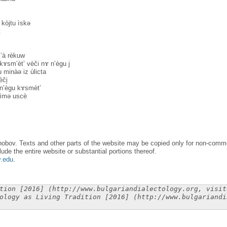
 kòjtu ìskə
t
l’à rèkuw
kɤsm’èt’ vèči nɤ n’ègu j
u minàə iz ùlicta
̀či̥
 n’ègu kɤsmèt’
 ìmə uscè
obov. Texts and other parts of the website may be copied only for non-commer
lude the entire website or substantial portions thereof.
y.edu
.
tion [2016] (http://www.bulgariandialectology.org, visit
ology as Living Tradition [2016] (http://www.bulgariandi