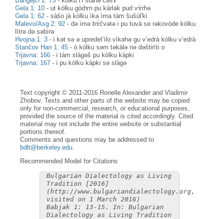
Bangejci 2: 73
-
kòlku t'i stànə čəsɤ̀
Gela 1: 10
-
ut kòlku gòdɤn pu kàrlak pud vɤ̀rhə
Gela 1: 62
-
sàšo jà kòlku ìka ìma tàm šušùl'ki
Malevo/Asg 2: 92
-
də ìmə bɤ̀čvətə i pu tuvà se rəkovòde kòlku
lìtrə də səbìrə
Hvojna 1: 3
-
i kət sə ə upredel’ìlo vìkəhə gu v’edrà kòlku v’edrà
Stančov Han 1: 45
-
ò kòlku sәm tәkàlә nә dәštirìti o
Trjavna: 166
-
i tàm slàgəš pu kòlku kàpki
Trjavna: 167
-
i pu kòlku kàpki sə slàgə
Text copyright © 2011-2016 Ronelle Alexander and Vladimir
Zhobov. Texts and other parts of the website may be copied
only for non-commercial, research, or educational purposes,
provided the source of the material is cited accordingly. Cited
material may not include the entire website or substantial
portions thereof.
Comments and questions may be addressed to
bdlt@berkeley.edu
.
Recommended Model for Citations
Bulgarian Dialectology as Living
Tradition [2016]
(http://www.bulgariandialectology.org,
visited on 1 March 2016)
Babjak 1: 13-15. In: Bulgarian
Dialectology as Living Tradition