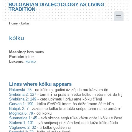
Skip to main content
Skip to search
BULGARIAN DIALECTOLOGY AS LIVING
TRADITION
toggle
Home
»
kòlku
You are here
kòlku
Meaning:
how.many
Particle:
interr
Lexeme:
колко
Lines where kòlku appears
Rakovski: 25
-
nə kòlku sɨ gudɨ̀nɨ àz zèj də mu kàzvəm če
Srebŭrna 2: 127
-
tàm inɤ̀ si pràiš sm’ètkə kòlku m’ètrə mòž də ti j
Srebŭrna 2: 149
-
kəto upɤ̀nətu i pràu amə kòlku č’èrgi
Garvan 1: 190
-
kòlku č'erš'eβi ìməm às dàže ìməm òšte id'ìn
Babjak 2: 7
-
zəvìsimo kòlku krəstàčki snòpe tùrim nə nə ərmànɤ
Mogilica 6: 79
-
òt'i kòlku
Šumnatica 1: 45
-
svà slɤ̀nce segà tùkə kàktu gr’ɛ̀e i kòlku e čəsà
Stalevo 1: 101
-
tvà snòjuvəj ni znàm kvò də ti kàžə kòlku čùdo
Vŭglarovo 2: 32
-
tì kòlku gudɨ̀šen si