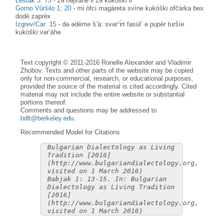
Leštak 3: 75
-
zə həjvàne li zə kukòški li
Gorno Vŭršilo 1: 20
-
mi òfci magàreta svìne kukòški ofčàrka bex
dodè zaprèx
Izgrev/Car: 15
-
də ədème š’à: svər’ɤ̀t fasùl’ ə pupèr turšìe
kukòški vər’àhə
Text copyright © 2011-2016 Ronelle Alexander and Vladimir
Zhobov. Texts and other parts of the website may be copied
only for non-commercial, research, or educational purposes,
provided the source of the material is cited accordingly. Cited
material may not include the entire website or substantial
portions thereof.
Comments and questions may be addressed to
bdlt@berkeley.edu
.
Recommended Model for Citations
Bulgarian Dialectology as Living
Tradition [2016]
(http://www.bulgariandialectology.org,
visited on 1 March 2016)
Babjak 1: 13-15. In: Bulgarian
Dialectology as Living Tradition
[2016]
(http://www.bulgariandialectology.org,
visited on 1 March 2016)