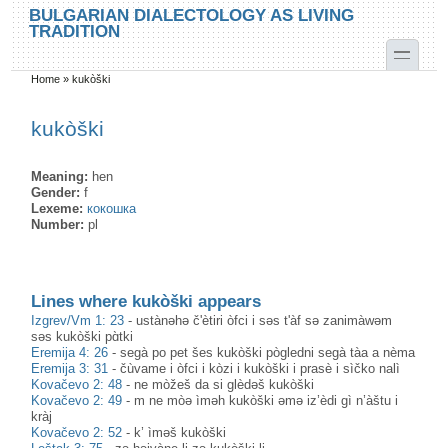
Skip to main content
Skip to search
BULGARIAN DIALECTOLOGY AS LIVING
TRADITION
toggle
Home
»
kukòški
You are here
kukòški
Meaning:
hen
Gender:
f
Lexeme:
кокошка
Number:
pl
Lines where kukòški appears
Izgrev/Vm 1: 23
-
ustànəhə č'ètiri òfci i səs t'àf sə zanimàwəm
səs kukòški pɑ̀tki
Eremija 4: 26
-
segà po pet šes kukòški pògledni segà tàa a nèma
Eremija 3: 31
-
čùvame i òfci i kòzi i kukòški i prasè i sìčko nalì
Kovačevo 2: 48
-
ne mòžeš da si glèdəš kukòški
Kovačevo 2: 49
-
m ne mòə ìməh kukòški əmə iz’èdi gì n’àštu i
kràj
Kovačevo 2: 52
-
k’ ìməš kukòški