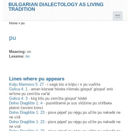
Skip to main content
Skip to search
BULGARIAN DIALECTOLOGY AS LIVING
TRADITION
toggle
Home
»
pu
You are here
pu
Meaning:
on
Lexeme:
по
Lines where pu appears
Kolju Marinovo 5: 27
-
i segà tòo ə kòjtu i ɤ pu vudɤ̀tə
Golica 4: 1
-
amən kɑ̀zwat hòrətə n'èməlu gòsput' gòsput' enò
wr'ɛ̀me pu zem'ɛ̀tə vər'àl
Golica 4: 3
-
kɛ̀g bìlu pu zem'ɛ̀ta gòsput' hòdel
Dolno Draglište 1: 4
-
pusrèštəmè jə sus slòžime pu stɤ̀lbətə
plətnò červèni kònci
Dolno Draglište 1: 23
-
pùvə pè̝pel' pu nè̝gu pu učìte pu nəkədè ne
ne vìdi
Dolno Draglište 1: 23
-
pùvə pè̝pel' pu nè̝gu pu učìte pu nəkədè ne
ne vìdi