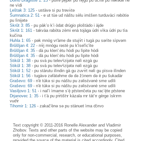
Dolno Draglište 1: 23
-
pùvə pè̝pel' pu nè̝gu pu učìte pu nəkədè ne
ne vìdi
Leštak 3: 125
-
ustàvə si pu trəvʌ̀tə
Šumnatica 2: 51
-
e ut tùə ud nàštu sèlu imɛ̀šen turduvàci rəbòtiə
pu lìnijətə
Skrŭt 3: 85
-
pu pàk’o k’i òdat drùgio ploštàdo i àjde
Skrŭt 1: 161
-
takvàa rabòta zèmi enà tojàga ùdri vìka ùdri pu tìa
kučìna
Huhla 1: 65
-
pək mnòg vr'àme də stujɤ̀t i tugà pu sərìte sìpvəm
Brŭšljan 4: 22
-
nɤ̀j mnògu rəstè pu k'ìsel'ic'ite
Brŭšljan 4: 35
-
dà pu klen':ètu hòdi pu lìpite hòdi
Brŭšljan 4: 35
-
dà pu klen':ètu hòdi pu lìpite hòdi
Stikŭl 1: 38
-
pu svà pu televᶤìzijətə nəlì ezgà gu
Stikŭl 1: 38
-
pu svà pu televᶤìzijətə nəlì ezgà gu
Stikŭl 1: 52
-
pu stàrutu ilìndin gà gu zuvɤ̀t nəlì gu pìsvə ilìnden
Stikŭl 1: 56
-
tugàvə zəfàtəhme də də žɔ̀nem də è pu šukadàr
Graševo: 69
-
n'è tùkə si pu nàštu pu zəlisɛ̀vənè sme udìli
Graševo: 69
-
n'è tùkə si pu nàštu pu zəlisɛ̀vənè sme udìli
Vasiljovo 1: 51
-
i nal’ì ìmame s’è̝ pṛ̀stenčeta pu rac’è̝te pṛ̀stene
Drjanovec 1: 35
-
i t’à pu pɤ̀tištɤ kàzala nɤ tàt’ɤ gèrge ìskɤm
vudɤ̀
Tihomir 1: 126
-
zakač'ènə sə pu stànuet ìma dɔ̀rvo
Text copyright © 2011-2016 Ronelle Alexander and Vladimir
Zhobov. Texts and other parts of the website may be copied
only for non-commercial, research, or educational purposes,
provided the source of the material is cited accordingly. Cited