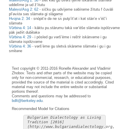
Malevo/Asg 2: 58
-
slet kəd gu uvərš’ìjeme iskàrəme slàmətə
uddelìme jə ud ž’ìtutu
Malevo/Asg 2: 62
-
sìčku gu udvìjeme səbìrəme žìtutu f čuvàli
pl’əvʌ̀tə səs slàmətə gi slàgəme
Hvojna 2: 34
-
snòpit’e də ne sʌ̀ putp’ìt’ət i kət stàn’e v’èč’i
slàmətə
Vŭrbina 4: 14
-
kàktu pu.stàrumu təkà vər’èše slàmətə ispòlzvəme
pàk jədɤ̀t dubɨ̀təkə
Vŭrbina 4: 29
-
i pòsled gu vərš’ème i rəštɤ̀ iskàrvəme i gu
slàmətə ispòlzvəme
Vŭrbina 4: 36
-
vərš’ème gu sletvà skàrəme slàmətə i gu i gu
smɨ̀təne
Text copyright © 2011-2016 Ronelle Alexander and Vladimir
Zhobov. Texts and other parts of the website may be copied
only for non-commercial, research, or educational purposes,
provided the source of the material is cited accordingly. Cited
material may not include the entire website or substantial
portions thereof.
Comments and questions may be addressed to
bdlt@berkeley.edu
.
Recommended Model for Citations
Bulgarian Dialectology as Living
Tradition [2016]
(http://www.bulgariandialectology.org,