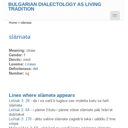
Skip to main content
Skip to search
BULGARIAN DIALECTOLOGY AS LIVING
TRADITION
toggle
Home
»
slàmətə
You are here
slàmətə
Meaning:
straw
Gender:
f
Deictic:
med
Lexeme:
слама
Definiteness:
def
Number:
sg
Lines where slàmətə appears
Leštak 3: 28
-
dà i sə vərš’è tugàvə səs mùlettə kətu sə fərlì
slàmətə
Leštak 2: 64
-
i pànne žìtutu i pànne stàne slàmətə pàk hràn’ət
dubìtəkət
Leštak 3: 178
-
dètu səbìrə slàmətə zəgreb’è təkà i uddòlu ž’ɤ̀ne
sɤ̀rpə