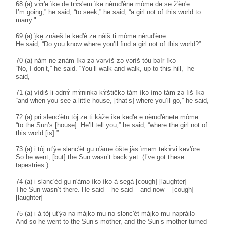
68 (a) vɤ̀r'ə ìkə də trɤ̀s'əm ìkə nèrud'ènə mòmə də sə ž'èn'ə
I’m going,” he said, “to seek,” he said, “a girl not of this world to
marry."
69 (a) ì̥kə̥ znàeš lə kəd'è zə nàiš ti mòmə nèrud'ènə
He said, “Do you know where you’ll find a girl not of this world?”
70 (a) nàm ne znàm ìkə zə vərvìš zə vərìš tòu bəìr ìkə
“No, I don’t,” he said. “You’ll walk and walk, up to this hill,” he
said,
71 (a) vìdiš li ədnɤ̀ mɤ̀ninkə kɤ̀štičkə tàm ìkə ìmə tàm zə ìiš ìkə
“and when you see a little house, [that’s] where you’ll go,” he said,
72 (a) pri slənc'ètu tòj zə ti kàže ìkə kəd'e e nèrud'ènətə mòmə
“to the Sun’s [house]. He’ll tell you,” he said, “where the girl not of
this world [is].”
73 (a) i tòj ut'ỳə slənc'èt gu n'àmə òšte jàs ìməm təkɤ̀vi kəv'òre
So he went, [but] the Sun wasn’t back yet. (I’ve got these
tapestries.)
74 (a) i slənc'èd gu n'àmə ìkə ìkə à segà [cough] [laughter]
The Sun wasn’t there. He said – he said – and now – [cough]
[laughter]
75 (a) i à tòj ut'ỳə nə màjkə mu nə slənc'èt màjkə mu nəpràilə
And so he went to the Sun’s mother, and the Sun’s mother turned