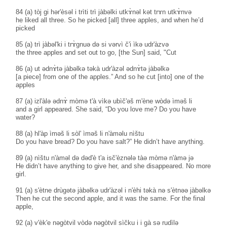
84 (a) tòj gi hər'èsəl i trìti trì jàbəlki utkɤ̀nəl kət trɤn utkɤ̀nvə
he liked all three. So he picked [all] three apples, and when he’d
picked
85 (a) trì jàbəl'ki i trɤ̀gnuə də si vərvì č'i ìkə udr'àzvə
the three apples and set out to go, [the Sun] said, "Cut
86 (a) ut ədnɤ̀tə jàbəlkə təkà udr'àzəl ədnɤ̀tə jàbəlkə
[a piece] from one of the apples.” And so he cut [into] one of the
apples
87 (a) izl'àlə ədnɤ̀ mòmə t'à vìkə ubìč'əš m'ène wòdə ìməš li
and a girl appeared. She said, “Do you love me? Do you have
water?
88 (a) hl'àp ìməš li sòl' ìməš li n'àməlu nìštu
Do you have bread? Do you have salt?” He didn’t have anything.
89 (a) nìštu n'àməl də dəd'è t'a isč'èznələ tàə mòmə n'àmə jə
He didn’t have anything to give her, and she disappeared. No more
girl.
91 (a) s'ètne drùgətə jàbəlkə udr'àzəl i n'èhi təkà nə s'ètnəə jàbəlkə
Then he cut the second apple, and it was the same. For the final
apple,
92 (a) v'èk'e nəgòtvil vòdə nəgòtvil sìčku i i gà sə rudìlə