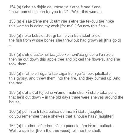
154 (a) t'èbe zə dòjde də urtòsə t'à s'ètne è sàə ž'ènə
“[how] can she clean for you too?”– “Well, this woman,
155 (a) è sàə ž'ènə mə ut utmɤ̀nə s'ètne tàə təkòvu tàə rìpkə
this woman is doing my work [for me].” So now this fish –
156 (a) rìpkə kòkəlet d'èt gi fərlìlə vɤ̀nkə sìčkut izlèle
the fish from whose bones she threw out had grown all [this gold]
–
157 (a) s'ètne uts'àknəl tàə jàbəlkə i cvit'àtə gi ubìrə t'à i zèlə
then he cut down this apple tree and picked the flowers, and she
took them,
158 (a) m'àtnələ f ògən'ə tàə cìgənkə izgur'àli pək jàbəlkətə
this gypsy, and threw them into the fire, and they burned up. And
the tree
159 (a) d'àt sič'àl tòj ədnò vr'àme ìməlu ukul kɤ̀štətə təkà pulìci̥
that he’d cut down – in the old days there were shelves around the
house,
160 (a) pòmnite li təkà pulìcə də ìmə kɤ̀štətə [laughter]
do you remember these shelves that a house has? [laughter]
162 (a) tə ədnɤ̀ hr'è ednɤ̀ tr'àskə pànnələ tàm fɤ̀tre f pulìcətə
Well, a splinter [from the tree wood] fell into the shelf,