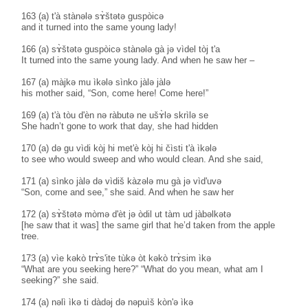
163 (a) t'à stànələ sɤ̀štətə guspòicə
and it turned into the same young lady!
166 (a) sɤ̀štətə guspòicə stànələ gà jə vìdel tòj t'a
It turned into the same young lady. And when he saw her –
167 (a) màjkə mu ìkələ sìnko jàlə jàlə
his mother said, “Son, come here! Come here!”
169 (a) t'à tòu d'èn nə ràbutə ne ušɤ̀lə skrìlə se
She hadn’t gone to work that day, she had hidden
170 (a) də gu vìdi kòj hi met'è kòj hi čìsti t'à ìkələ
to see who would sweep and who would clean. And she said,
171 (a) sìnko jàlə də vìdiš kàzələ mu gà jə vìd'uvə
“Son, come and see,” she said. And when he saw her
172 (a) sɤ̀štətə mòmə d'èt jə òdil ut tàm ud jàbəlkətə
[he saw that it was] the same girl that he’d taken from the apple
tree.
173 (a) vìe kəkò trɤ̀s'ite tùkə òt kəkò trɤ̀sim ìkə
“What are you seeking here?” “What do you mean, what am I
seeking?” she said.
174 (a) nəlì ìkə ti dàdəj də nəpuìš kòn'ə ìkə