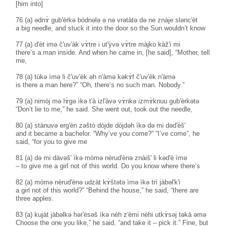
[him into]
76 (a) ədnɤ̀ gub'èrkə bòdnələ ə nə vrətàtə də ne znàje slənc'èt
a big needle, and stuck it into the door so the Sun wouldn’t know
77 (a) d'èt imə č'uv'àk vɤ̀tre i ut'ỳvə vɤ̀tre màjko kàž'i mi
there’s a man inside. And when he came in, [he said], “Mother, tell
me,
78 (a) tùkə ìmə li č'uv'èk əh n'àmə kəkɤ̀f č'uv'èk n'àmə
is there a man here?” “Oh, there’s no such man. Nobody.”
79 (a) nimòj mə lɤ̀gə ìkə t'à izl'àvə vɤ̀nkə izmɤ̀knuu gub'èrkətə
“Don’t lie to me,” he said. She went out, took out the needle,
80 (a) stànuvə erg'èn zəštò dòjde dòjdəh ìkə də mi dəd'èš'
and it became a bachelor. “Why’ve you come?” “I’ve come”, he
said, “for you to give me
81 (a) də mi dàvəš' ìkə mòmə nèrud'ènə znàiš' li kəd'è ìmə
– to give me a girl not of this world. Do you know where there’s
82 (a) mòmə nèrud'ènə udzàt kɤ̀štətə ìmə ìkə trì jàbəl'k'i
a girl not of this world?” “Behind the house,” he said, “there are
three apples.
83 (a) kujàt jàbəlkə hər'èsəš ìkə nèh z'èmi nèhi utkɤ̀səj təkà əmə
Choose the one you like,” he said, “and take it – pick it.” Fine, but