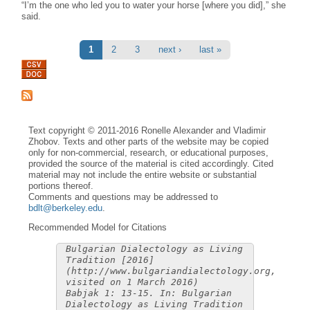
“I’m the one who led you to water your horse [where you did],” she
said.
Pages
1
2
3
next ›
last »
Text copyright © 2011-2016 Ronelle Alexander and Vladimir
Zhobov. Texts and other parts of the website may be copied
only for non-commercial, research, or educational purposes,
provided the source of the material is cited accordingly. Cited
material may not include the entire website or substantial
portions thereof.
Comments and questions may be addressed to
bdlt@berkeley.edu
.
Recommended Model for Citations
Bulgarian Dialectology as Living
Tradition [2016]
(http://www.bulgariandialectology.org,
visited on 1 March 2016)
Babjak 1: 13-15. In: Bulgarian
Dialectology as Living Tradition