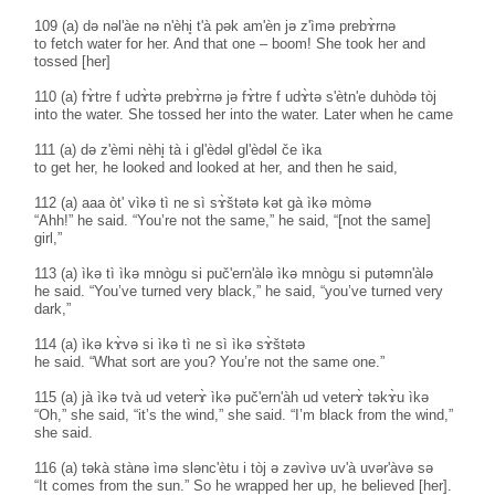
109 (a) də nəl'àe nə n'èhi̥ t'à pək am'èn jə z'ìmə prebɤ̀rnə
to fetch water for her. And that one – boom! She took her and
tossed [her]
110 (a) fɤ̀tre f udɤ̀tə prebɤ̀rnə jə fɤ̀tre f udɤ̀tə s'ètn'e duhòdə tòj
into the water. She tossed her into the water. Later when he came
111 (a) də z'èmi nèhi̥ tà i gl'èdəl gl'èdəl če ìka
to get her, he looked and looked at her, and then he said,
112 (a) aaa òt' vìkə tì ne sì sɤ̀štətə kət gà ìkə mòmə
“Ahh!” he said. “You’re not the same,” he said, “[not the same]
girl,”
113 (a) ìkə tì ìkə mnògu si puč'ern'àlə ìkə mnògu si putəmn'àlə
he said. “You’ve turned very black,” he said, “you’ve turned very
dark,”
114 (a) ìkə kɤ̀və si ìkə tì ne sì ìkə sɤ̀štətə
he said. “What sort are you? You’re not the same one.”
115 (a) jà ìkə tvà ud veterɤ̀ ìkə puč'ern'àh ud veterɤ̀ təkɤ̀u ìkə
“Oh,” she said, “it’s the wind,” she said. “I’m black from the wind,”
she said.
116 (a) təkà stànə ìmə slənc'ètu i tòj ə zəvìvə uv'à uvər'àvə sə
“It comes from the sun.” So he wrapped her up, he believed [her].