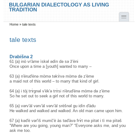
Skip to main content
Skip to search
BULGARIAN DIALECTOLOGY AS LIVING
TRADITION
toggle
Home
»
tale texts
You are here
tale texts
Drabišna 2
61 (a) inò vr'àme ìskəl ədìn də sə ž'èni
Once upon a time a [youth] wanted to marry –
63 (a) n'èrud'ènə mòmə təkɤ̀və mòmə də z'ème
a maid not of this world – to marry that kind of girl.
64 (a) i tòj trɤ̀gnəl v'èk'ə trɤ̀si n'èrud'ènə mòmə də z'ème
So he set out to seek a girl not of this world to marry.
65 (a) vərv'àl vərv'àl vərv'àl srèšnəl gu idìn d'àdu
He walked and walked and walked. An old man came upon him.
67 (a) kəd'è vər'ìš mumč'è às təd'àvə frɤ̀t mə pìtət i tì mə pìtəš
“Where are you going, young man?” “Everyone asks me, and you
ask me too.