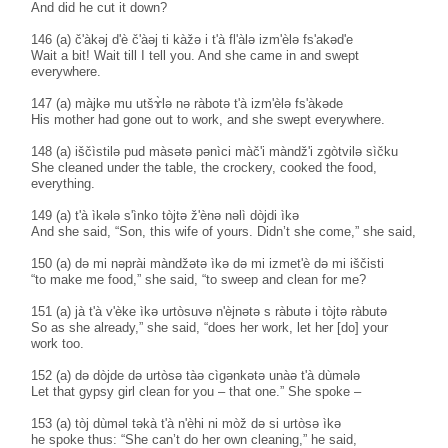
And did he cut it down?
146 (a) č'àkəj d'è č'àəj ti kàžə i t'à fl'àlə izm'èlə fs'akəd'e
Wait a bit! Wait till I tell you. And she came in and swept
everywhere.
147 (a) màjkə mu utšɤ̀lə nə ràbotə t'à izm'èlə fs'àkəde
His mother had gone out to work, and she swept everywhere.
148 (a) iščìstilə pud màsətə pənìci màč'i màndž'i zgòtvilə sìčku
She cleaned under the table, the crockery, cooked the food,
everything.
149 (a) t'à ìkələ s'ìnko tòjtə ž'ènə nəlì dòjdi ìkə
And she said, “Son, this wife of yours. Didn’t she come,” she said,
150 (a) də mi nəprài màndžətə ìkə də mi izmet'è də mi iščisti
“to make me food,” she said, “to sweep and clean for me?
151 (a) jà t'à v'èke ìkə urtòsuvə n'èjnətə s ràbutə i tòjtə ràbutə
So as she already,” she said, “does her work, let her [do] your
work too.
152 (a) də dòjde də urtòsə tàə cìgənkətə unàə t'à dùmələ
Let that gypsy girl clean for you – that one.” She spoke –
153 (a) tòj dùməl təkà t'à n'èhi ni mòž də si urtòsə ìkə
he spoke thus: “She can’t do her own cleaning,” he said,