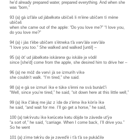
he’d already prepared water, prepared everything. And when she
was “born,”
93 (a) gà izl'àlə ud jàbəlkətə ubìčəš li m'ène ubìčəm tì mène
ubìčəš
when she came out of the apple: “Do you love me?” “I love you,
do you love me?”
94 (a) i jàs t'èbe ubìčəm s'ètneka t'à vərv'àlə vərv'àlə
“I love you too.” She walked and walked [until] –
95 (a) òt' ud jàbəlkətə iskàrənə gu iskàlə jə vòdil
since [she'd] come from the apple, she desired him to drive her –
96 (a) ne mòž də vərvì jà se izmurìh vìkə
she couldn’t walk. “I’m tired,” she said.
98 (a) e gà se izmurì ìkə e tùkə s'ènni nə svà bunàrč'i
“Well, since you’re tired,” he said, “sit down here at this little well,”
99 (a) ìkə č'àkəj me jàz z ìdə də z'èmə ìkə kòn'ə ìkə
he said, “and wait for me. I’ll go get a horse,” he said,
100 (a) təkɤ̀vutu ìkə kərùcətə kətu dòjdə tə zàvedə ut'ỳə
“a sort of,” he said, “carriage. When I come back, I’ll drive you.”
So he went
101 (a) zìmə təkɤ̀u də jə zəved'è i t'à t'à sə pukàčilə