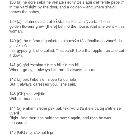
138 (a) nə dòrə səkà nə vrətàtə i ədnɤ̀ zə zlàtni d'èt fərlìlə pepeltɤ̀
in the yard right by the door, and a golden – and where she’d
thrown the ashes,
139 (a) i zlàtni cvet'à zàt kɤ̀štətə izl'èli t'à ut'ỳvə tàə ž'ènə
golden flowers grew, [there] behind the house. And she went – this
woman,
140 (a) tàə mòmə cìgənkətə ikələ mɤ̀žo tàə jàbəlkə də vàneš də
jə s'àkneš
this gypsy girl; she called, “Husband! Take that apple tree and cut
it down.
141 (a) gàd zɤ̀minə s'è mə bìi s'è mə bìi
When I go by, it always hits me. It always hits me.
142 (a) pək t'èbe s'è milòvə t'à dùmələ
But it always caresses you,” she said.
143 (GK) səs vèjkite
With its branches.
144 (a) əmhəm s'ètne pək pàk təkɤ̀vutu t'à ìkələ t'à tòj s'ètne sə
uverìl
Right. And then she said the same again, and then he was
reassured.
145 (GK) i tòj s'àknal li ja