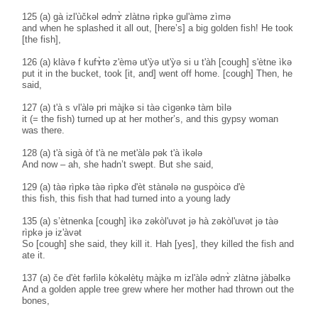
125 (a) gà izl'ùčkəl ədnɤ̀ zlàtnə rìpkə gul'àmə zìmə
and when he splashed it all out, [here’s] a big golden fish! He took
[the fish],
126 (a) klàvə f kufɤ̀tə z'èmə ut'ỳə ut'ỳə si u t'àh [cough] s'ètne ìkə
put it in the bucket, took [it, and] went off home. [cough] Then, he
said,
127 (a) t'à s vl'àlə pri màjkə si tàə cìgənkə tàm bìlə
it (= the fish) turned up at her mother’s, and this gypsy woman
was there.
128 (a) t'à sigà òf t'à ne met'àlə pək t'à ìkələ
And now – ah, she hadn’t swept. But she said,
129 (a) tàə rìpkə tàə rìpkə d'èt stànələ nə guspòicə d'è
this fish, this fish that had turned into a young lady
135 (a) s’ètnenka [cough] ìkə zəkòl'uvət jə hà zəkòl'uvət jə tàə
rìpkə jə iz'àvət
So [cough] she said, they kill it. Hah [yes], they killed the fish and
ate it.
137 (a) če d'èt fərlìlə kòkəlètu̥ màjkə m izl'àlə ədnɤ̀ zlàtnə jàbəlkə
And a golden apple tree grew where her mother had thrown out the
bones,