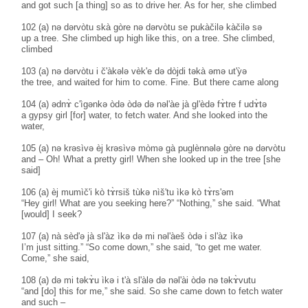
and got such [a thing] so as to drive her. As for her, she climbed
102 (a) nə dərvòtu skà gòre nə dərvòtu se pukàčilə kàčilə sə
up a tree. She climbed up high like this, on a tree. She climbed,
climbed
103 (a) nə dərvòtu i č'àkələ vèk'e də dòjdi təkà əmə ut'ỳə
the tree, and waited for him to come. Fine. But there came along
104 (a) ədnɤ̀ c'ìgənkə òdə òdə də nəl'àe jà gl'èdə fɤ̀tre f udɤ̀tə
a gypsy girl [for] water, to fetch water. And she looked into the
water,
105 (a) nə krəsìvə èj krəsìvə mòmə gà puglènnələ gòre nə dərvòtu
and – Oh! What a pretty girl! When she looked up in the tree [she
said]
106 (a) èj mumìč'i kò tɤ̀rsiš tùkə nìš'tu ìkə kò tɤ̀rs'əm
“Hey girl! What are you seeking here?” “Nothing,” she said. “What
[would] I seek?
107 (a) nà sèd'ə jà sl'àz ìkə də mi nəl'àeš òdə i sl'àz ìkə
I’m just sitting.” “So come down,” she said, “to get me water.
Come,” she said,
108 (a) də mi təkɤ̀u ìkə i t'à sl'àlə də nəl'ài òdə nə təkɤ̀vutu
“and [do] this for me,” she said. So she came down to fetch water
and such –