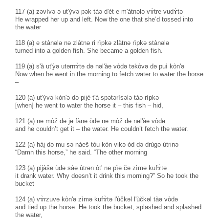
117 (a) zəvìvə ə ut'ỳvə pək tàə d'èt e m'àtnələ vɤ̀tre vudɤ̀tə
He wrapped her up and left. Now the one that she’d tossed into
the water
118 (a) e stànələ nə zlàtnə ri rìpkə zlàtnə rìpkə stànələ
turned into a golden fish. She became a golden fish.
119 (a) s'à ut'ỳə utərnɤ̀tə də nəl'àe vòdə təkòvə də puì kòn'ə
Now when he went in the morning to fetch water to water the horse
–
120 (a) ut'ỳvə kòn'ə də pijè t'à spətərìsələ tàə rìpkə
[when] he went to water the horse it – this fish – hid,
121 (a) ne mòž də jə fàne òdə ne mòž də nəl'àe vòdə
and he couldn’t get it – the water. He couldn’t fetch the water.
122 (a) hàj də mu sə nàeš tòu kòn vikə òd də drùgə ùtrinə
“Damn this horse,” he said. “The other morning
123 (a) pijàše ùdə sàə ùtrən òt' ne pìe če zìmə kufɤ̀tə
it drank water. Why doesn’t it drink this morning?” So he took the
bucket
124 (a) vɤ̀rzuvə kòn'ə zìmə kufɤ̀tə l'ùčkəl l'ùčkəl tàə vòdə
and tied up the horse. He took the bucket, splashed and splashed
the water,