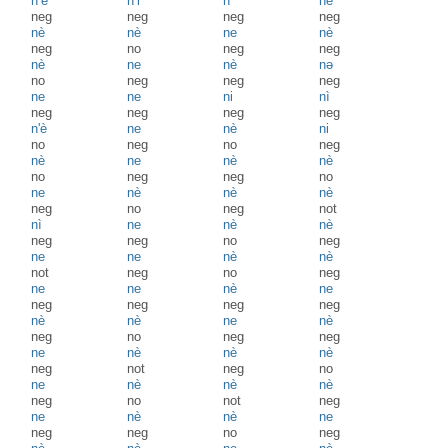
n’è
n’i
n
ne
neg
neg
neg
neg
nè
nè
ne
nè
neg
no
neg
neg
nè
ne
nè
nə
no
neg
neg
neg
ne
ne
ni
nì
neg
neg
neg
neg
n'è
ne
nè
ni
no
neg
no
neg
nè
ne
nè
nè
no
neg
neg
no
ne
nè
nè
nè
neg
no
neg
not
nì
ne
nè
nè
neg
neg
no
neg
ne
ne
nè
nè
not
neg
no
neg
ne
ne
nè
ne
neg
neg
neg
neg
nè
nè
ne
nè
neg
no
neg
neg
ne
nè
nè
nè
neg
not
neg
no
ne
nè
nè
nè
neg
no
not
neg
ne
nè
nè
ne
neg
neg
no
neg