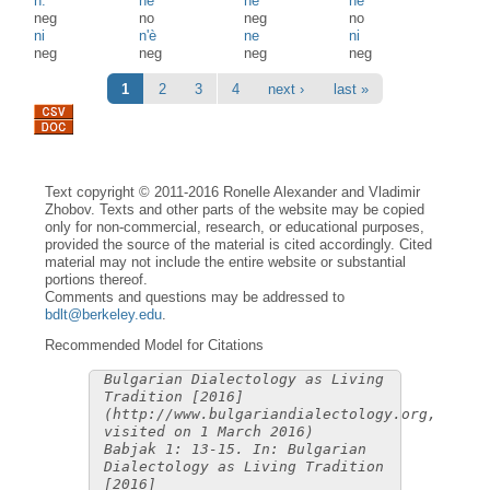
n:
ne
ne
nè
neg
no
neg
no
ni
n'è
ne
ni
neg
neg
neg
neg
Pages
1
2
3
4
next ›
last »
Text copyright © 2011-2016 Ronelle Alexander and Vladimir
Zhobov. Texts and other parts of the website may be copied
only for non-commercial, research, or educational purposes,
provided the source of the material is cited accordingly. Cited
material may not include the entire website or substantial
portions thereof.
Comments and questions may be addressed to
bdlt@berkeley.edu
.
Recommended Model for Citations
Bulgarian Dialectology as Living
Tradition [2016]
(http://www.bulgariandialectology.org,
visited on 1 March 2016)
Babjak 1: 13-15. In: Bulgarian
Dialectology as Living Tradition
[2016]