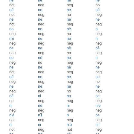
nè
nè
ne
nè
not
neg
neg
no
nè
ne
nè
nè
not
neg
no
neg
nè
ne
nè
ne
not
neg
neg
neg
nə
ne
nè
ni
neg
neg
no
neg
n'è
ne
nè
ni
neg
neg
neg
neg
ne
ne
nè
nè
neg
neg
no
neg
ne
nè
nè
n
neg
no
neg
neg
ne
ne
nè
ne
not
neg
neg
neg
nè
ne
nè
ne
neg
neg
neg
no
ne
nè
nè
ne
neg
neg
no
neg
nè
ni
nə
ne
no
neg
neg
neg
ni
nè
ni
n’e
neg
neg
neg
neg
n’è
n’i
n
ne
not
neg
neg
neg
ni
ni
n’è
n’ì
not
neg
not
neg