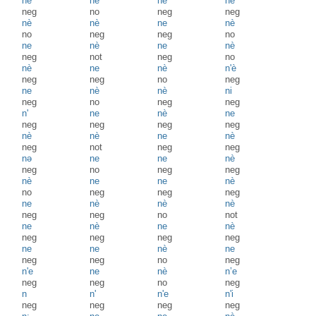
ne
nè
nè
ne
neg
no
neg
neg
nè
nè
ne
nè
no
neg
neg
no
ne
nè
ne
nè
neg
not
neg
no
nè
ne
nè
n'è
neg
neg
no
neg
ne
nè
nè
ni
neg
no
neg
neg
n'
ne
nè
ne
neg
neg
neg
neg
nè
nè
ne
nè
neg
not
neg
neg
nə
ne
ne
nè
neg
no
neg
neg
nè
ne
ne
nè
no
neg
neg
neg
ne
nè
nè
nè
neg
neg
no
not
ne
nè
ne
nè
neg
neg
neg
neg
ne
ne
nè
ne
neg
neg
no
neg
n'e
ne
nè
n’e
neg
neg
no
neg
n
n'
n'e
n'i
neg
neg
neg
neg