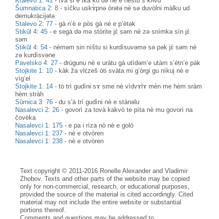
Kralevo 1: 41
-
tvà si e tkà kò də nè e nèštu s krɨ̀vu
Šumnatica 2: 8
-
sìčku uskɤ̀pnə òrətə nè sə duvòlni màlku ud
demukràcijətə
Stalevo 2: 77
-
gà n’è e pòs gà nè e p’ètək
Stikŭl 4: 45
-
e segà də mə stòrite jɛ̀ səm nè zə snìmkə sìn jɛ̀
səm
Stikŭl 4: 54
-
nèməm sin nìštu si kurdìsuvəmə sə pək jɛ̀ səm nè
zə kurdìsvəne
Pavelsko 4: 27
-
drùgunu nè e uràtu gà utìdəm’e utàm s’ètn’e pàk
Stojkite 1: 10
-
kàk ža vlɛ̀zeš òti svàta mi g’òrgi gu nìkuj nè e
vìg’el
Stojkite 1: 14
-
tò trì gudìnɨ sɤ sme nè vìdvɤlɤ mèn me hèm sràm
hèm stràh
Sŭrnica 3: 76
-
du s’à trì gudìni nè e stànəlu
Nasalevci 2: 26
-
govorì za tovà kakvò te pìta nè mu govorì na
čovèka
Nasalevci 1: 175
-
e pa i rìza nò nè e golò
Nasalevci 1: 237
-
nè e otvòren
Nasalevci 1: 238
-
nè e otvòren
Text copyright © 2011-2016 Ronelle Alexander and Vladimir
Zhobov. Texts and other parts of the website may be copied
only for non-commercial, research, or educational purposes,
provided the source of the material is cited accordingly. Cited
material may not include the entire website or substantial
portions thereof.
Comments and questions may be addressed to