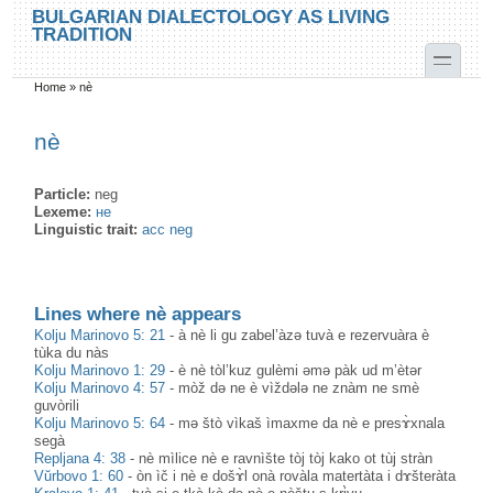
Skip to main content
Skip to search
BULGARIAN DIALECTOLOGY AS LIVING
TRADITION
toggle
Home
»
nè
You are here
nè
Particle:
neg
Lexeme:
не
Linguistic trait:
acc neg
Lines where nè appears
Kolju Marinovo 5: 21
-
à nè li gu zabel’àzə tuvà e rezervuàra è
tùka du nàs
Kolju Marinovo 1: 29
-
è nè tòl’kuz gulèmi əmə pàk ud m’ètər
Kolju Marinovo 4: 57
-
mòž də ne è vìždələ ne znàm ne smè
guvòrili
Kolju Marinovo 5: 64
-
mə štò vìkaš ìmaxme da nè e presɤ̀xnala
segà
Repljana 4: 38
-
nè mìlice nè e ravnìšte tòj tòj kako ot tùj stràn
Vŭrbovo 1: 60
-
òn ìč i nè e došɤ̀l onà rovàla matertàta i dɤšteràta