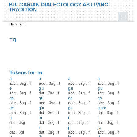
Skip to main content
Skip to search
BULGARIAN DIALECTOLOGY AS LIVING
TRADITION
toggle
Home
»
тя
You are here
тя
Tokens for тя
a
à
à
à
acc
.
3sg
.
f
acc
.
3sg
.
f
acc
.
3sg
.
f
acc
.
3sg
.
f
e
g'u
g'u
g'u
acc
.
3sg
.
f
dat
.
3sg
.
f
acc
.
3sg
.
f
acc
.
3sg
.
f
ga
gu
gə
gə
acc
.
3sg
.
f
acc
.
3sg
.
f
acc
.
3sg
.
f
acc
.
3sg
.
f
gɤ̀
g’u
g’u
g’um
acc
.
3sg
.
f
dat
.
3sg
.
f
acc
.
3sg
.
f
dat
.
3sg
.
f
hi
hi
i
ì
dat
.
3sg
dat
.
3sg
.
f
dat
.
3sg
.
f
dat
.
3sg
.
f
i
ì
j
ja
dat
.
3pl
dat
.
3sg
.
f
acc
.
3sg
.
f
acc
.
3sg
.
f