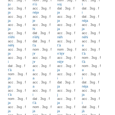
acc
.
3sg
.
f
nom
.
3sg
.
f
nom
.
3sg
.
f
acc
.
3sg
.
f
ju
n’ù
voj
ì
acc
.
3sg
.
f
acc
.
3sg
.
f
dat
.
3sg
.
f
dat
.
3sg
.
f
jə
nèjə
jə
i
acc
.
3sg
.
f
acc
.
3sg
.
f
acc
.
3sg
.
f
dat
.
3sg
.
f
ja
je
jə
nèja
acc
.
3sg
.
f
acc
.
3sg
.
f
acc
.
3sg
.
f
acc
.
3sg
.
f
jə
hi
ja
jə
acc
.
3sg
.
f
dat
.
3sg
.
f
acc
.
3sg
.
f
acc
.
3sg
.
f
n'èhi
n'èhi̥
nèh
nèhi
acc
.
3sg
.
f
dat
.
3sg
.
f
acc
.
3sg
.
f
acc
.
3sg
.
f
nèhi̥
t'a
t’à
ə
acc
.
3sg
.
f
nom
.
3sg
.
f
nom
.
3sg
.
f
acc
.
3sg
.
f
jə
jɤ
n’èjɤ
t’à
acc
.
3sg
.
f
acc
.
3sg
.
f
acc
.
3sg
.
f
nom
.
3sg
.
f
i
jɤ
nèjɤ
t'à
dat
.
3sg
.
f
acc
.
3sg
.
f
acc
.
3sg
.
f
nom
.
3sg
.
f
t’à
a
ja
ə
nom
.
3sg
.
f
acc
.
3sg
.
f
acc
.
3sg
.
f
acc
.
3sg
.
f
ja
a
i
ì
acc
.
3sg
.
f
acc
.
3sg
.
f
dat
.
3sg
.
f
dat
.
3sg
.
f
ja
a
ja
nèja
acc
.
3sg
.
f
acc
.
3sg
.
f
acc
.
3sg
.
f
acc
.
3sg
.
f
t’à
i
j
ja
nom
.
3sg
.
f
dat
.
3sg
.
f
acc
.
3sg
.
f
acc
.
3sg
.
f
jə
t’à
jə
i
acc
.
3sg
.
f
nom
.
3sg
.
f
acc
.
3sg
.
f
dat
.
3sg
.
f
ja
ja
ja
jà