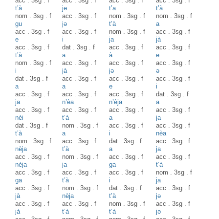
acc
.
3sg
.
f
acc
.
3sg
.
f
acc
.
3sg
.
f
acc
.
3sg
.
f
t’à
jə
t’a
t’à
nom
.
3sg
.
f
acc
.
3sg
.
f
nom
.
3sg
.
f
nom
.
3sg
.
f
gu
jə
t’à
a
acc
.
3sg
.
f
acc
.
3sg
.
f
nom
.
3sg
.
f
acc
.
3sg
.
f
e
i
ja
jà
acc
.
3sg
.
f
dat
.
3sg
.
f
acc
.
3sg
.
f
acc
.
3sg
.
f
t’à
a
à
e
nom
.
3sg
.
f
acc
.
3sg
.
f
acc
.
3sg
.
f
acc
.
3sg
.
f
i
jà
jə
ə
dat
.
3sg
.
f
acc
.
3sg
.
f
acc
.
3sg
.
f
acc
.
3sg
.
f
a
a
e
i
acc
.
3sg
.
f
acc
.
3sg
.
f
acc
.
3sg
.
f
dat
.
3sg
.
f
ja
n’èa
n’èja
a
acc
.
3sg
.
f
acc
.
3sg
.
f
acc
.
3sg
.
f
acc
.
3sg
.
f
nèi
t’à
a
ja
dat
.
3sg
.
f
nom
.
3sg
.
f
acc
.
3sg
.
f
acc
.
3sg
.
f
t’à
a
i
nèa
nom
.
3sg
.
f
acc
.
3sg
.
f
dat
.
3sg
.
f
acc
.
3sg
.
f
nèja
t’à
a
ja
acc
.
3sg
.
f
nom
.
3sg
.
f
acc
.
3sg
.
f
acc
.
3sg
.
f
nèja
ja
ga
t’à
acc
.
3sg
.
f
acc
.
3sg
.
f
acc
.
3sg
.
f
nom
.
3sg
.
f
ga
t’à
i
ja
acc
.
3sg
.
f
nom
.
3sg
.
f
dat
.
3sg
.
f
acc
.
3sg
.
f
jà
nèja
t’à
jə
acc
.
3sg
.
f
acc
.
3sg
.
f
nom
.
3sg
.
f
acc
.
3sg
.
f
jà
t’à
t’à
jə