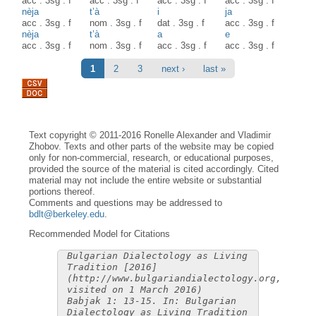
acc
.
3sg
.
f
acc
.
3sg
.
f
acc
.
3sg
.
f
acc
.
3sg
.
f
nèja
t’à
i
ja
acc
.
3sg
.
f
nom
.
3sg
.
f
dat
.
3sg
.
f
acc
.
3sg
.
f
nèja
t’à
a
e
acc
.
3sg
.
f
nom
.
3sg
.
f
acc
.
3sg
.
f
acc
.
3sg
.
f
Pages
1
2
3
next ›
last »
Text copyright © 2011-2016 Ronelle Alexander and Vladimir
Zhobov. Texts and other parts of the website may be copied
only for non-commercial, research, or educational purposes,
provided the source of the material is cited accordingly. Cited
material may not include the entire website or substantial
portions thereof.
Comments and questions may be addressed to
bdlt@berkeley.edu
.
Recommended Model for Citations
Bulgarian Dialectology as Living
Tradition [2016]
(http://www.bulgariandialectology.org,
visited on 1 March 2016)
Babjak 1: 13-15. In: Bulgarian
Dialectology as Living Tradition