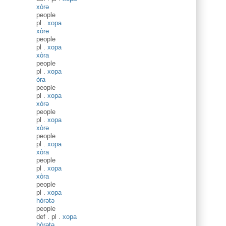
xòrə
people
pl
.
хора
xòrə
people
pl
.
хора
xòra
people
pl
.
хора
òra
people
pl
.
хора
xòrə
people
pl
.
хора
xòrə
people
pl
.
хора
xòra
people
pl
.
хора
xòra
people
pl
.
хора
hòrətə
people
def
.
pl
.
хора
hòrətə