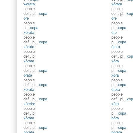
wòrətə
xòrətə
people
people
def
.
pl
.
хора
def
.
pl
.
хор
òrә
òrə
people
people
pl
.
хора
pl
.
хора
xòrətə
òrə
people
people
def
.
pl
.
хора
pl
.
хора
xòrәtә
òrata
people
people
def
.
pl
def
.
pl
.
хор
xòrətə
xòrə
people
people
def
.
pl
.
хора
pl
.
хора
òrata
xòra
people
people
def
.
pl
.
хора
pl
.
хора
xòrata
òrətə
people
people
def
.
pl
.
хора
def
.
pl
.
хор
xòrɤtɤ
xòra
people
people
def
.
pl
pl
.
хора
xòrata
hòrə
people
people
def
.
pl
.
хора
pl
.
хора
hòrata
hòrata