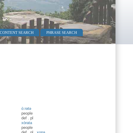
 CONTENT SEARCH
PHRASE SEARCH
ò:rətə
people
def
.
pl
xòrata
people
def
.
pl
.
хора