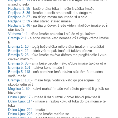
Repljana 3: 19
-
à če nòsimo na val’àvicu u tṛgòvište ìmaše tùj ni
sɤsèdno selò
Repljana 3: 35
-
kədè e tùka tùka li f sèlo šivàčka ìmaše
Repljana 3: 36
-
ìmaše i u selò ama nosìli si u drùgo m
Repljana 3: 37
-
na drùgo mèsto ma ìmaše si u selò
Repljana 3: 39
-
stàr stàrec stàrec ìmaše
Repljana 3: 46
-
pa tìja gi čovèk šìeše vìden nikòličov ìmaše edɤ̀n
stàr čovèk
Vŭrbovo 1: 1
-
dèca ìmaše prìkaska i n’ù če vi g’u kàžem
Eremija 2: 1
-
a ednò vrème kato nèmaše dɤ̀š dɤ̀lgo vrème ìmaše
li
Eremija 1: 10
-
togàj bèše stòka mìlo stòka ìmaše nì te pràštat
Eremija 4: 22
-
i idnò vrème pàk ìmaše li takìva pòrove
Eremija 5: 26
-
tùka ìmaše takòva dòftoro me preglèždaše i vìka
čovèko mažò mi
Eremija 6: 85
-
ama bèše ozdòle mèko g'ùbre ìmaše takòva ot ə
Eremija 5: 101
-
takìva kòne ìmaše li
Eremija 5: 118
-
onà pomṛ̀zne fenà takàva stùt tàm àt studèna
vodà ìmaše
Eremija 1: 133
-
ìmaše togàj vodìčka kàto go posadìjme i go
skopàx edìn pɤ̀t
Mogilica 1: 59
-
kakvì mahalì ìmaše vəf sèloto pòmniš li gi kàk se
kàzvaha
Dolno Ujno: 17
-
ìmaše li ràzni ràzni vìdove bànici pràvixte li
Dolno Ujno: 117
-
ìmaše si razbòj kòku ot tùka do toà momčè te
tekà
Dolno Ujno: 224
-
imaše li
Dolno Ujno: 225
-
e pa ìmaše razbìra se