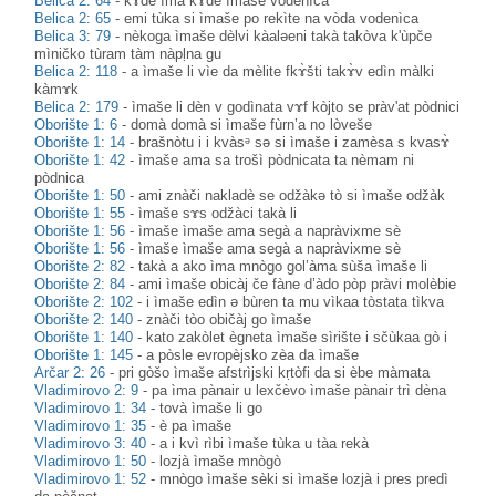
Belica 2: 64
-
kɤdè ìma kɤdè ìmaše vodenìca
Belica 2: 65
-
emi tùka si ìmaše po rekìte na vòda vodenìca
Belica 3: 79
-
nèkoga ìmaše dèlvi kàaləeni takà takòva k'ùpče
mìničko tùram tàm nàpḷna gu
Belica 2: 118
-
a ìmaše li vìe da mèlite fkɤ̀šti takɤ̀v edìn màlki
kàmɤk
Belica 2: 179
-
ìmaše li dèn v godìnata vɤf kòjto se pràv'at pòdnici
Oborište 1: 6
-
domà domà si ìmaše fùrn’a no lòveše
Oborište 1: 14
-
brašnòtu i i kvàsᵊ sə si ìmaše i zamèsa s kvasɤ̀
Oborište 1: 42
-
ìmaše ama sa trošì pòdnicata ta nèmam ni
pòdnica
Oborište 1: 50
-
ami znàči nakladè se odžàkə tò si ìmaše odžàk
Oborište 1: 55
-
ìmaše sɤs odžàci takà li
Oborište 1: 56
-
ìmaše ìmaše ama segà a napràvixme sè
Oborište 1: 56
-
ìmaše ìmaše ama segà a napràvixme sè
Oborište 2: 82
-
takà a ako ìma mnògo gol’àma sùša ìmaše li
Oborište 2: 84
-
ami ìmaše obicàj če fàne d’àdo pòp pràvi molèbie
Oborište 2: 102
-
i ìmaše edìn ə bùren ta mu vìkaa tòstata tìkva
Oborište 2: 140
-
znàči tòo običàj go ìmaše
Oborište 1: 140
-
kato zakòlet ègneta ìmaše sìrište i sčùkaa gò i
Oborište 1: 145
-
a pòsle evropèjsko zèa da ìmaše
Arčar 2: 26
-
pri gòšo ìmaše afstrìjski kṛtòfi da si èbe màmata
Vladimirovo 2: 9
-
pa ìma pànair u lexčèvo ìmaše pànair trì dèna
Vladimirovo 1: 34
-
tovà ìmaše li go
Vladimirovo 1: 35
-
è pa ìmaše
Vladimirovo 3: 40
-
a i kvì rìbi ìmaše tùka u tàa rekà
Vladimirovo 1: 50
-
lozjà ìmaše mnògò
Vladimirovo 1: 52
-
mnògo ìmaše sèki si ìmaše lozjà i pres predì