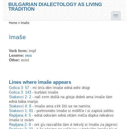
Skip to main content
Skip to search
BULGARIAN DIALECTOLOGY AS LIVING
TRADITION
toggle
Home
»
ìmaše
You are here
ìmaše
Verb form:
impf
Lexeme:
има
Other:
exist
Lines where ìmaše appears
Golica 3: 57
-
mi òn'a dèn ìmaše ednà ednì drùgi
Golica 3: 143
-
kurbàni ìmaše
Stakevci 2: 2
-
nalì sɤm došlà na gòsje dobrè ama ìmaše tàm
ednà bàba marìja
Stakevci 4: 8
-
ìmaše ama sɤ̀k štò se ne namìra
Stakevci 1: 81
-
portmonèto ìmaše si mòlifče i si zapisà selòto
Repljana 4: 5
-
ednà odovàm ednà ottàm mèča dùpka nèkakvo
ìmaše iz ovàm
Repljana 2: 8
-
onì g'u razvalìše tàm è tekvòj si ìmaše za jàgɤnci