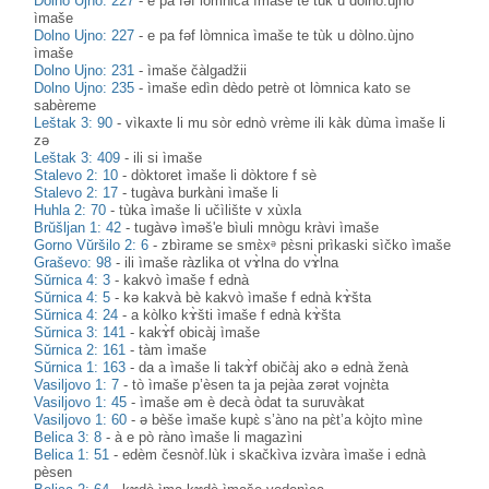
Dolno Ujno: 227
-
e pa fəf lòmnica ìmaše te tùk u dòlno.ùjno
ìmaše
Dolno Ujno: 227
-
e pa fəf lòmnica ìmaše te tùk u dòlno.ùjno
ìmaše
Dolno Ujno: 231
-
ìmaše čàlgadžii
Dolno Ujno: 235
-
ìmaše edìn dèdo petrè ot lòmnica kato se
sabèreme
Leštak 3: 90
-
vìkaxte li mu sòr ednò vrème ili kàk dùma ìmaše li
zə
Leštak 3: 409
-
ili si ìmaše
Stalevo 2: 10
-
dòktoret ìmaše li dòktore f sè
Stalevo 2: 17
-
tugàva burkàni ìmaše li
Huhla 2: 70
-
tùka ìmaše li učìlište v xùxla
Brŭšljan 1: 42
-
tugàvə ìməš'e bìuli mnògu kràvi ìmaše
Gorno Vŭršilo 2: 6
-
zbìrame se smɛ̀xᵊ pɛ̀sni prìkaski sìčko ìmaše
Graševo: 98
-
ili ìmaše ràzlika ot vɤ̀lna do vɤ̀lna
Sŭrnica 4: 3
-
kakvò ìmaše f ednà
Sŭrnica 4: 5
-
kə kakvà bè kakvò ìmaše f ednà kɤ̀šta
Sŭrnica 4: 24
-
a kòlko kɤ̀šti ìmaše f ednà kɤ̀šta
Sŭrnica 3: 141
-
kakɤ̀f obicàj ìmaše
Sŭrnica 2: 161
-
tàm ìmaše
Sŭrnica 1: 163
-
da a ìmaše li takɤ̀f običàj ako ə ednà ženà
Vasiljovo 1: 7
-
tò ìmaše p’èsen ta ja pejàa zərət vojnɛ̀ta
Vasiljovo 1: 45
-
ìmaše əm è decà òdat ta suruvàkat
Vasiljovo 1: 60
-
ə bèše ìmaše kupɛ̀ s’àno na pɛ̀t’a kòjto mìne
Belica 3: 8
-
à e pò ràno ìmaše li magazìni
Belica 1: 51
-
edèm česnòf.lùk i skačkìva izvàra ìmaše i ednà
pèsen