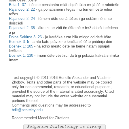
òšte dèset pòsle
Bela 1: 37
-
i òn se pensionìra mlàt dojdè tùka cɤ jà òšte rabòteše
Rajanovci 2: 22
-
ga ponatìsnem i tegàv mu tùrnem òšte edna
tèžes
Rajanovci 2: 24
-
tùrnem òšte ednà tèžes i ga ostàim nò si se
doiscèdi
Rajanovci 2: 35
-
àko mi se vìdi če òšte nè e bɤ̀ž dobrò iscèdeno
a jà
Dolna Sekirna 3: 26
-
jà karàčka sɤm bilà mlògo od detè òšte
Bosnek 3: 5
-
a nìe kato pràvixme krɤštan’è òšte prèdnijo dèn
Bosnek 1: 105
-
na ednò mèsto òšte ne bème natàm oprajàli
kɤ̀štata
Bosnek 1: 130
-
ìmam òšte vèstnici da ti gi pokàža kakvà snìmka
ìmam
Text copyright © 2011-2016 Ronelle Alexander and Vladimir
Zhobov. Texts and other parts of the website may be copied
only for non-commercial, research, or educational purposes,
provided the source of the material is cited accordingly. Cited
material may not include the entire website or substantial
portions thereof.
Comments and questions may be addressed to
bdlt@berkeley.edu
.
Recommended Model for Citations
Bulgarian Dialectology as Living