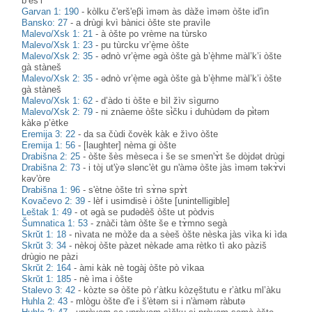
b’èš’i
Garvan 1: 190
-
kòlku č'erš'eβi ìməm às dàže ìməm òšte id'ìn
Bansko: 27
-
a drùgi kvì bànici òšte ste pravìle
Malevo/Xsk 1: 21
-
à òšte po vrème na tùrsko
Malevo/Xsk 1: 23
-
pu tùrcku vr’è̝me òšte
Malevo/Xsk 2: 35
-
ədnò vr’è̝me əgà òšte gà b’è̝hme màl’k’i òšte
gà stàneš
Malevo/Xsk 2: 35
-
ədnò vr’è̝me əgà òšte gà b’è̝hme màl’k’i òšte
gà stàneš
Malevo/Xsk 1: 62
-
d’àdo ti òšte e bìl žìv sìgurno
Malevo/Xsk 2: 79
-
ni znàeme òšte sɨ̀čku i duhùdəm də pɨ̀təm
kàkə p’ètke
Eremija 3: 22
-
da sa čùdi čovèk kàk e žìvo òšte
Eremija 1: 56
-
[laughter] nèma gi òšte
Drabišna 2: 25
-
òšte šès mèseca i še se smen'ɤ̀t še dòjdət drùgi
Drabišna 2: 73
-
i tòj ut'ỳə slənc'èt gu n'àmə òšte jàs ìməm təkɤ̀vi
kəv'òre
Drabišna 1: 96
-
s'ètne òšte trì sɤ̀nə spɤ̀t
Kovačevo 2: 39
-
lèf i usimdisè i òšte [unintelligible]
Leštak 1: 49
-
ot əgà se pudədèš òšte ut pòdvis
Šumnatica 1: 53
-
znàči tàm òšte še e tɤ̀mno segà
Skrŭt 1: 18
-
nìvata ne mòže da a sèeš òšte nèska jàs vìka ki ìda
Skrŭt 3: 34
-
nèkoj òšte pàzet nèkade ama rètko tì ako pàziš
drùgio ne pàzi
Skrŭt 2: 164
-
àmi kàk nè togàj òšte pò vìkaa
Skrŭt 1: 185
-
nè ìma i òšte
Stalevo 3: 42
-
kòzte sə òšte pò r’àtku kòze̥štutu e r’àtku ml’àku
Huhla 2: 43
-
mlògu òšte d'e i š'ètəm si i n'àməm ràbutə