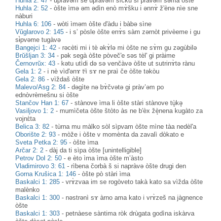
Huhla 2: 47
-
upràvəm se upràvəm sìčku si pràvəm səmà òšte
Huhla 2: 52
-
òšte ìmə əm ədìn enò mɤ̀šku i ənnɤ̀ ž'ènə nìe sne
nàburi
Huhla 6: 106
-
wòti ìməm òšte d'àdu i bàbə sìne
Vŭglarovo 2: 145
-
i s’ pòsle òšte enɤ̀s sàm zərnòt privèeme i gu
sɨ̀pvəme tugàvə
Bangejci 1: 42
-
rəcèti mi i tè əkɤ̀lə mi òšte ne sɤ̀m gu zəgùbilə
Brŭšljan 3: 34
-
pək segà òšte pòveč'e səs tèl' gi pràime
Černovrŭx: 43
-
kətu utìdi də sə venčàvə òšte ut sutrinɤ̀tə rànu
Gela 1: 2
-
i nè vìd'ənɤ tᶤì sɤ ne praì če òšte təkòu
Gela 2: 86
-
vìždaš òšte
Malevo/Asg 2: 84
-
dəgìte nə bɤ̀čvətə gi pràv’əm po
ednòvrèmešnu si òšte
Stančov Han 1: 67
-
stànove ìma li òšte stàri stànove tù̥kə̥
Vasiljovo 1: 2
-
mumìčeta òšte štòto às ne b'èx žè̝nena kugàto za
vojnɛ̀ta
Belica 3: 82
-
tùrna mu màlko sòl sìpvam òšte mìne tàa nedèl'a
Oborište 2: 93
-
mòže i òšte v momènta da zavalì dòkato e
Sveta Petka 2: 95
-
òšte ìma
Arčar 2: 2
-
dàj da ti sìpa òšte [unintelligible]
Petrov Dol 2: 50
-
e èto ìma ìma òšte m’àsto
Vladimirovo 3: 61
-
rìbena čorbà š si napràvə òšte drugi den
Gorna Krušica 1: 146
-
òšte pò stàri ìma
Baskalci 1: 285
-
vrɤ̀zvaa im se rogòveto takà kato sa vìžda òšte
malènko
Baskalci 1: 300
-
nәstrәnì sɤ àrno ama kato i vrɤ̀zeš na jàgnence
òšte
Baskalci 1: 303
-
petnàese sàntima ròk drùgata godìna iskàrva