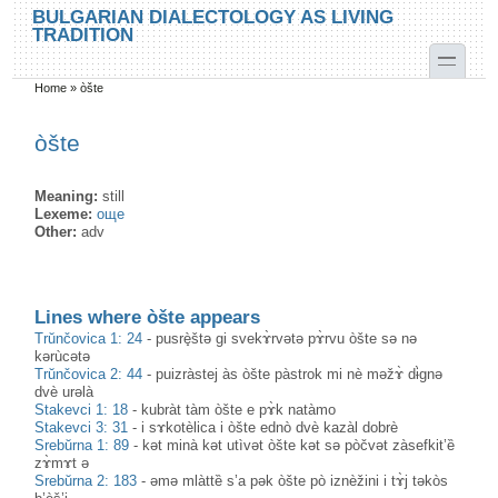
Skip to main content
Skip to search
BULGARIAN DIALECTOLOGY AS LIVING
TRADITION
toggle
Home
»
òšte
You are here
òšte
Meaning:
still
Lexeme:
още
Other:
adv
Lines where òšte appears
Trŭnčovica 1: 24
-
pusrè̟štə gi svekɤ̀rvətə pɤ̀rvu òšte sə nə
kərùcətə
Trŭnčovica 2: 44
-
puizràstej às òšte pàstrok mi nè məžɤ̀ dɨ̀gnə
dvè urəlà
Stakevci 1: 18
-
kubràt tàm òšte e pɤ̀k natàmo
Stakevci 3: 31
-
i sɤkotèlica i òšte ednò dvè kazàl dobrè
Srebŭrna 1: 89
-
kət minà kət utìvət òšte kət sə pòčvət zàsefkit’ȅ
zɤ̀mɤt ə
Srebŭrna 2: 183
-
əmə mlàttȅ s’a pək òšte pò iznèžini i tɤ̀j təkòs