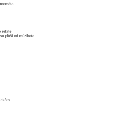
t momàta
 rəkìte
 sa plàši od mùzikata
lekòto