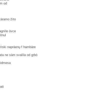
lom od
àramo žìto
agnìle òvce
̀tnul
dɤ̀ski nəpràenu̥ f hambàre
ta ne sàm svalìla od gṛbò
pòdmesa
ati