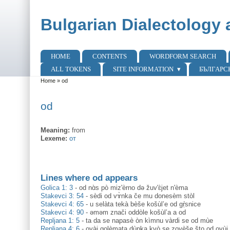
Skip to main content
Skip to search
Bulgarian Dialectology 
HOME
CONTENTS
WORDFORM SEARCH
Main menu
ALL TOKENS
SITE INFORMATION
БЪЛГАРС
Home
»
od
You are here
od
Meaning:
from
Lexeme:
от
Lines where od appears
Golica 1: 3
-
od nɑ̀s pò miz'èrno də žuv'ɛ̀jet n'èma
Stakevci 3: 54
-
sèdi od vɤ̀nka če mu donesèm stòl
Stakevci 4: 65
-
u selàta tekà bèše košùl’e od gṛ̀snice
Stakevci 4: 90
-
əməm znači oddòle košùl’a a od
Repljana 1: 5
-
ta da se napasè òn kìmnu vàrdi se od mùe
Repljana 4: 6
-
ovàj golèmata dùpka kvò se zovèše što od ovùj 