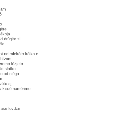
̀mam
̀
no
òre
nèkoja
ki drùgite si
̀le
̀si od mlekòto kòlko e
dbìvam
̀remo lòzjeto
ri slàtko
ko od n’èga
̀m
òto si̥
va kɤdè namèrime
maše lovdžìi