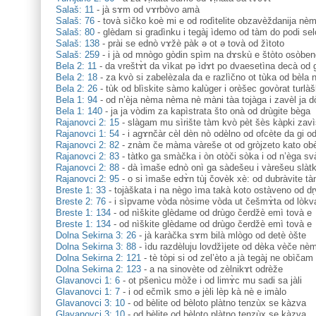
Salaš: 11
-
jà sɤm od vɤrbòvo amà
Salaš: 76
-
tovà sìčko koè mi e od rodìtelite obzavèždanija ne
Salaš: 80
-
glèdam si gradìnku i tegàj ìdemo od tàm do podi selo
Salaš: 138
-
prài se ednò vɤžè pàk ə ot ə tovà od žìtoto
Salaš: 259
-
i jà od mnògo gòdin spìm na dɤskù e štòto osòbe
Bela 2: 11
-
da vreštɤ̀t da vìkat pə ìdɤt po dvaesetìna decà od g
Bela 2: 18
-
za kvò si zabelèzala da e razlìčno ot tùka od bèla 
Bela 2: 26
-
tùk od blìskite sàmo kalùger i orèšec govòrat turlàš
Bela 1: 94
-
od n’èja nèma nèma nè màni tàa tojàga i zavèl ja do
Bela 1: 140
-
ja ja vòdim za kapìstrata što onà od drùgite bèga
Rajanovci 2: 15
-
slàgam mu sìrište tàm kvò pèt šès kàpki zavi
Rajanovci 1: 54
-
i agɤnčàr cèl dèn nò odèlno od ofcète da gi o
Rajanovci 2: 82
-
znàm če màma vàreše ot od gròjzeto kato obe
Rajanovci 2: 83
-
tàtko ga smàčka i òn otòči sòka i od n’èga svà
Rajanovci 2: 88
-
dà ìmaše ednò onì ga sàdešeu i vàrešeu slàt
Rajanovci 2: 95
-
o si ìmaše edɤ̀n tùj čovèk xè: od dubràvite ta
Breste 1: 33
-
tojàškata i na nègo ìma takà koto ostàveno od dṛv
Breste 2: 76
-
i sìpvame vòda nòsime vòda ut češmɤ̀ta od lòk
Breste 1: 134
-
od nìškite glèdame od drùgo čerdžè emì tovà e
Breste 1: 134
-
od nìškite glèdame od drùgo čerdžè emì tovà e
Dolna Sekirna 3: 26
-
jà karàčka sɤm bilà mlògo od detè òšte
Dolna Sekirna 3: 88
-
ìdu razdèluju lovdžìjete od dèka vèče nè
Dolna Sekirna 2: 121
-
tè tòpi si od zel’èto a jà tegàj ne obìčam
Dolna Sekirna 2: 123
-
a na sinovète od zèlnikɤt odrèže
Glavanovci 1: 6
-
ot pšenìcu mòže i od limɤ̀c mu sadi sa jàli
Glavanovci 1: 7
-
i od ečmìk smo ə jèli lèp kà nè e imàlo
Glavanovci 3: 10
-
od bèlite od bèloto plàtno tenzùx se kàzva
Glavanovci 3: 10
-
od bèlite od bèloto plàtno tenzùx se kàzva