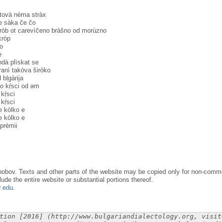
tovà nèma stràx
ne sàka če čo
ròb ot carevìčeno bràšno od morùzno
ròp
to
e
dà plìskat se
anì takòva širòko
bḷgàrija
mo kṛ̀sci od əm
kṛ̀sci
kṛ̀sci
e kòlko e
e kòlko e
prèmii
obov. Texts and other parts of the website may be copied only for non-commer
lude the entire website or substantial portions thereof.
y.edu
.
tion [2016] (http://www.bulgariandialectology.org, visit