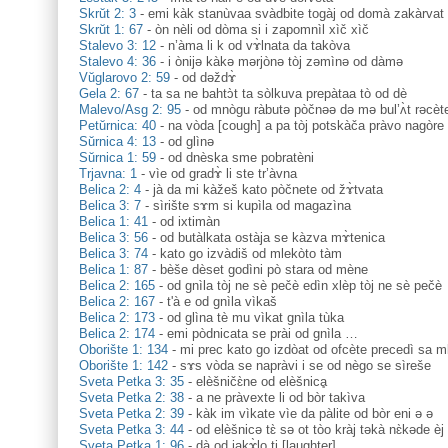
Skrŭt 2: 3
-
emi kàk stanùvaa svàdbite togàj od domà zakàrva
Skrŭt 1: 67
-
òn nèli od dòma si i zapomnìl xìč xìč
Stalevo 3: 12
-
n’àma li k od vɤ̀lnata da takòva
Stalevo 4: 36
-
i ònijə kàkə mərjònə tòj zəmìnə od dàmə
Vŭglarovo 2: 59
-
od dəždɤ̀
Gela 2: 67
-
ta sa ne bahtɔ̀t ta sòlkuva prepàtaa tò od dè
Malevo/Asg 2: 95
-
od mnògu ràbutə pòčnəə də mə bul’ʌ̀t rəcète
Petŭrnica: 40
-
na vòda [cough] a pa tòj potskàča pràvo nagòre
Sŭrnica 4: 13
-
od glìnə
Sŭrnica 1: 59
-
od dnèska sme pobratèni
Trjavna: 1
-
vìe od gradɤ̀ li ste tr’àvna
Belica 2: 4
-
jà da mi kàžeš kato pòčnete od žɤ̀tvata
Belica 3: 7
-
sìrište sɤm si kupìla od magazìna
Belica 1: 41
-
od ixtimàn
Belica 3: 56
-
od butàlkata ostàja se kàzva mɤ̀tenica
Belica 3: 74
-
kato go izvàdiš od mlekòto tàm
Belica 1: 87
-
bèše dèset godìni pò stara od mène
Belica 2: 165
-
od gnìla tòj ne sè pečè edìn xlèp tòj ne sè pečè
Belica 2: 167
-
t'à e od gnìla vìkaš
Belica 2: 173
-
od glìna tè mu vìkat gnìla tùka
Belica 2: 174
-
emi pòdnicata se prài od gnìla …
Oborište 1: 134
-
mi prec kato go izdòat od ofcète precedì sa m
Oborište 1: 142
-
sɤs vòda se napràvi i se od nègo se sìreše
Sveta Petka 3: 35
-
elèšničɛ̀ne od elèšnicḁ
Sveta Petka 2: 38
-
a ne pràvexte li od bòr takìva
Sveta Petka 2: 39
-
kàk im vìkate vìe da pàlite od bòr eni ə ə
Sveta Petka 3: 44
-
od elèšnicə tɛ̀ sə ot tòo kràj təkà nɛ̀kəde èj
Sveta Petka 1: 96
-
dà od jakɤ̀lo ti [laughter]