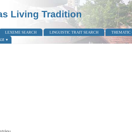
as Living Tradition
LEXEME SEARCH
LINGUISTIC TRAIT SEARCH
THEMATIC
КИ
strànu