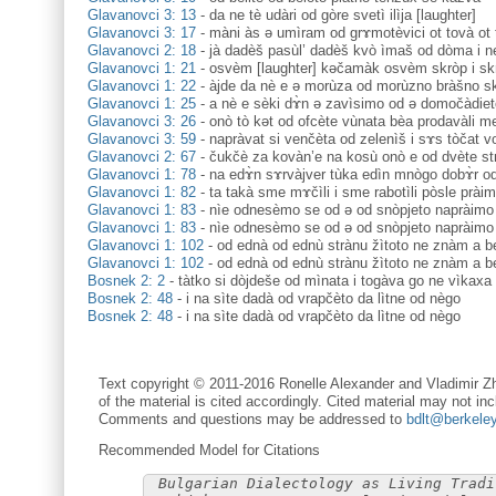
Glavanovci 3: 13
-
da ne tè udàri od gòre svetì ilìja [laughter]
Glavanovci 3: 17
-
màni às ə umìram od grɤmotèvici ot tovà ot 
Glavanovci 2: 18
-
jà dadèš pasùl’ dadèš kvò ìmaš od dòma i 
Glavanovci 1: 21
-
osvèm [laughter] kəčamàk osvèm skròp i sk
Glavanovci 1: 22
-
àjde da nè e ə morùza od morùzno bràšno sk
Glavanovci 1: 25
-
a nè e sèki dɤ̀n ə zavìsimo od ə domočàdie
Glavanovci 3: 26
-
onò tò kət od ofcète vùnata bèa prodavàli m
Glavanovci 3: 59
-
napràvat si venčèta od zelenìš i sɤs tòčat vo
Glavanovci 2: 67
-
čukčè za kovàn’e na kosù onò e od dvète str
Glavanovci 1: 78
-
na edɤ̀n sɤrvàjver tùka edìn mnògo dobɤ̀r od 
Glavanovci 1: 82
-
ta takà sme mɤčìli i sme rabotìli pòsle prài
Glavanovci 1: 83
-
nìe odnesèmo se od ə od snòpjeto napràimo 
Glavanovci 1: 83
-
nìe odnesèmo se od ə od snòpjeto napràimo 
Glavanovci 1: 102
-
od ednà od ednù strànu žìtoto ne znàm a b
Glavanovci 1: 102
-
od ednà od ednù strànu žìtoto ne znàm a b
Bosnek 2: 2
-
tàtko si dòjdeše od mìnata i togàva go ne vìkaxa 
Bosnek 2: 48
-
i na sìte dadà od vrapčèto da lìtne od nègo
Bosnek 2: 48
-
i na sìte dadà od vrapčèto da lìtne od nègo
Text copyright © 2011-2016 Ronelle Alexander and Vladimir Zh
of the material is cited accordingly. Cited material may not inc
Comments and questions may be addressed to
bdlt@berkele
Recommended Model for Citations
Bulgarian Dialectology as Living Tradi