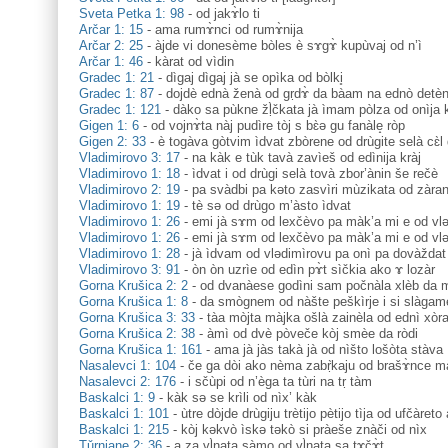
Sveta Petka 1: 98
-
od jakɤ̀lo ti
Arčar 1: 15
-
ama rumɤ̀nci od rumɤ̀nija
Arčar 2: 25
-
àjde vi donesème bòles è sɤgɤ̀ kupùvaj od n’ì
Arčar 1: 46
-
kàrat od vìdin
Gradec 1: 21
-
dìgaj dìgaj jà se opìka od bòlki̥
Gradec 1: 87
-
dojdè ednà ženà od gṛdɤ̀ da bàam na ednò detè
Gradec 1: 121
-
dàko sa pùkne žḷ̀čkata jà ìmam pòlza od onìja
Gigen 1: 6
-
od vojnɤ̀ta nàj pudìre tòj s bɛ̀ə gu fanàle̝ ròp
Gigen 2: 33
-
è togàva gòtvim ìdvat zbòrene od drùgite selà cɛ̀
Vladimirovo 3: 17
-
na kàk e tùk tavà zavìeš od edìnija kràj
Vladimirovo 1: 18
-
ìdvat i od drùgi selà tovà zbor’ànin še rečè
Vladimirovo 2: 19
-
pa svàdbi pa kəto zasvìri mùzikata od zàra
Vladimirovo 1: 19
-
tè sə od drùgo m’àsto ìdvat
Vladimirovo 1: 26
-
emi jà sɤm od lexčèvo pa màk’a mi e od vlə
Vladimirovo 1: 26
-
emi jà sɤm od lexčèvo pa màk’a mi e od vlə
Vladimirovo 1: 28
-
jà ìdvam od vlədimìrovu pa onì pa dovàždat
Vladimirovo 3: 91
-
òn òn uzrìe od edìn pɤ̀t sìčkia ako ɤ lozàr
Gorna Krušica 2: 2
-
od dvanàese godìni sam počnàla xlèb da 
Gorna Krušica 1: 8
-
da smògnem od nàšte peškìrje i si slàgame p
Gorna Krušica 3: 33
-
tàa mòjta màjka ošlà zainèla od ednì xòr
Gorna Krušica 2: 38
-
àmì od dvè pòveče kòj smèe da ròdi
Gorna Krušica 1: 161
-
ama jà jàs takà jà od nìšto lošòta stàva
Nasalevci 1: 104
-
če ga dòi ako nèma zabṛ̀kaju od brašɤ̀nce m
Nasalevci 2: 176
-
i sčùpi od n’èga ta tùri na tṛ tàm
Baskalci 1: 9
-
kàk sә se krìli od nìx’ kàk
Baskalci 1: 101
-
ùtre dòjde drùgiju trètijo pètijo tìja od ufčàret
Baskalci 1: 215
-
kòj kәkvò ìskә tәkò si pràeše znàči od nìx
Tǔrnjane 2: 36
-
a za vḷ̀nata sàmo od vḷ̀nata sa tɤčɤ̀t