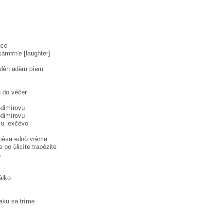
nce
 kàmɤn'e [laughter]
l dèn adèm pìem
n do vèčer
dimìrovu
dimìrovu
 u lexčèvo
mèsa ednò vrème
o ùlicìte trapèzite
a
àlko
o aku sə trìmə