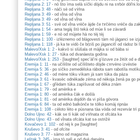
Repljana 2: 17
-
nò što ìma selà sìčki dòjdu ni na sɤbòr dòl'ni.
Repljana 3: 48
-
nàči sè od vɤ̀lna
Repljana 3: 49
-
od vḷ̀na od vḷ̀na
Repljana 3: 49
-
od vḷ̀na od vḷ̀na
Repljana 3: 51
-
svè od vḷ̀na vrèče àjde če tɤčèmo vrèče da zak
Repljana 1: 54
-
ama tegàj štò tekà od mùe li se zàvardi
Repljana 1: 59
-
e nò od mùjete hà no tèj tèj
Repljana 1: 100
-
izlèznemo od blàgovesti tàm nò jàganci se izj
Repljana 1: 118
-
jà ka te vidò če bṛ̀ziš po jàgancitȉ od ràdoz bi li
Malevo/Xsk 1: 2
-
kakvò si slùšala ot màjka si od bàba si
Malevo/Xsk 1: 27
-
tùka od dvanàesta godìna
Malevo/Xsk 1: 253
-
[laughter] spec’àl’ni g’òzuve zə žɨtòt od ə 
Eremija 1: 11
-
na učìlište od učìlišteto dòjde cɤrvèno izvèstie
Eremija 5: 36
-
po sìčko zemedèlska ràbota sam rabotìla motìka
Eremija 2: 46
-
od mène tòku vìkam jà sam tùka da pàza
Eremija 3: 61
-
kvasèc odnèkade zèma od nèkoja ženà pa go 
Eremija 1: 67
-
gl'èdam tùka zapìšuvat od dèka znàm
Eremija 1: 79
-
od amèrika e
Eremija 1: 80
-
od amèrika čàk e došlà
Eremija 1: 81
-
od amèrika dojdòh da vi pìša gòvora
Eremija 6: 84
-
ta od ednò balkònče te tòlko komàj ripnàx
Eremija 1: 108
-
cèloto lèto e pùsnana tàa vòda od rezervàr trì p
Dolno Ujno: 42
-
kàk se tì kàk od vɤ̀lnata ot ofcàta kə
Dolno Ujno: 43
-
od vḷ̀nata ofcàta kat sə ostrižè
Kovačevo 1: 102
-
od nèj k pə [laughter]
Kruševo 3: 41
-
od ofcìte
Kruševo 3: 77
-
sàmo od magazina
Leštak 3: 245
-
ìma tò nalì e od dvè dərvèta