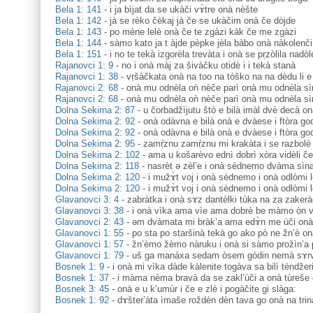
Bela 1: 141
-
i ja bìjat da se ukàči vɤ̀tre onà nèšte
Bela 1: 142
-
jà se rèko čèkaj jà če se ukàčim onà če dòjde
Bela 1: 143
-
po mène lelè onà če te zgàzi kàk če me zgàzi
Bela 1: 144
-
sàmo kato ja t àjde pèpke jèla bàbo onà nàkolenči
Bela 1: 151
-
i no te tekà izgorèla trevàta i onà se pṛzòlila nadòl
Rajanovci 1: 9
-
no i onà màj za šivàčku otidè i i tekà stanà
Rajanovci 1: 38
-
vṛšàčkata onà na too na tòško na na dèdu li e
Rajanovci 2: 68
-
onà mu odnèla oǹ nèče parì onà mu odnèla sì
Rajanovci 2: 68
-
onà mu odnèla oǹ nèče parì onà mu odnèla sì
Dolna Sekirna 2: 87
-
u čorbadžìjutu štò e bilà imàl dvè decà o
Dolna Sekirna 2: 92
-
onà odàvna e bilà onà e dvàese i ftòra go
Dolna Sekirna 2: 92
-
onà odàvna e bilà onà e dvàese i ftòra go
Dolna Sekirna 2: 95
-
zamṛ̀znu zamṛ̀znu mi krakàta i se razbolè 
Dolna Sekirna 2: 102
-
ama u košarèvo ednì dobrì xòra vidèli č
Dolna Sekirna 2: 118
-
nasrèt ə zèl’e i onà sèdnemo dvàma sìn
Dolna Sekirna 2: 120
-
i mužɤ̀t voj i onà sèdnemo i onà odlòmi l
Dolna Sekirna 2: 120
-
i mužɤ̀t voj i onà sèdnemo i onà odlòmi l
Glavanovci 3: 4
-
zabràtka i onà sɤz dantèlki tùka na za zakerà
Glavanovci 3: 38
-
i onà vìka ama vìe ama dobrè be màmo òn v
Glavanovci 2: 43
-
əm dvàmata mi bràk’a ama edɤ̀n me ùči onà
Glavanovci 1: 55
-
po sta po staršinà tekà go ako pò ne žn’è on
Glavanovci 1: 57
-
žn’èmo žèmo nàruku i onà si sàmo prožìn’a
Glavanovci 1: 79
-
uš ga manàxa sedam òsem gòdin nemà sɤrvàj
Bosnek 1: 9
-
i onà mi vìka dàde kàlenite togàva sa bilì tèndžer
Bosnek 1: 37
-
i màma nèma bravà da se zakl’ùči a onà tùreše 
Bosnek 3: 45
-
onà e u k’umùr i če e zlè i pogàčite gi slàga:
Bosnek 1: 92
-
dɤšter’àta ìmaše roždèn dèn tava go onà na trin