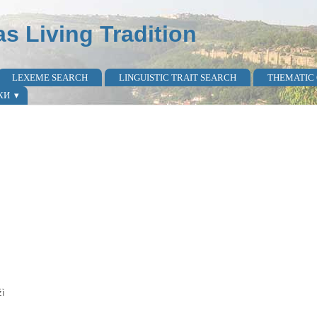
as Living Tradition
LEXEME SEARCH
LINGUISTIC TRAIT SEARCH
THEMATIC
КИ
ì