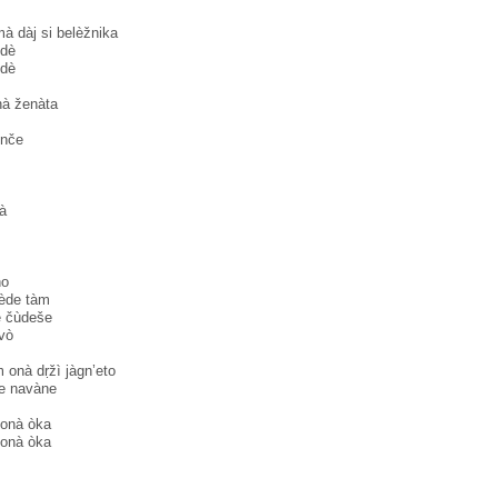
à dàj si belèžnika
dè
dè
nà ženàta
ènče
à
no
ède tàm
e čùdeše
vò
m onà dṛžì jàgn’eto
se navàne
onà òka
onà òka