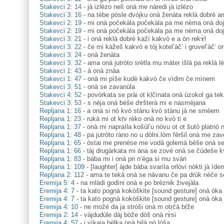
Stakevci 2: 14
-
jà izlèzo nelì onà me nàredi jà izlèzo
Stakevci 3: 16
-
na tèbe pòsle dvòjku onà ženàta reklà dobrè am
Stakevci 2: 19
-
mi onà počekàla počekàla pa me nèma onà doj
Stakevci 2: 19
-
mi onà počekàla počekàla pa me nèma onà doj
Stakevci 3: 21
-
i onà reklà dobrè kažì kakvò e a òn rekɤ̀l
Stakevci 3: 22
-
če mi kàžeš kakvò e tòj kotel’àč’ i gruvel’àč’ o
Stakevci 3: 24
-
onà ženàta
Stakevci 3: 32
-
ama onà jutròto srètla mu màter išlà pa reklà l
Stakevci 1: 43
-
à onà znàa
Stakevci 1: 47
-
onà mi pìše kudè kakvò če vìdim če mìnem
Stakevci 3: 51
-
onà se zavanùla
Stakevci 4: 52
-
povòrkata se prài ot kḷčìnata onà ùzokol ga tek
Stakevci 3: 53
-
s nèja onà bèše dɤšterà mi e nasmèjana
Repljana 1: 16
-
a onà si nò kvò stànu kvò stànu jà ne smèem
Repljana 1: 23
-
rukà mi ot kṛ̀v rèko onà no kvò ti e
Repljana 1: 37
-
onà mi napraìla košùl’u nòvu ot ot šutò platnò 
Repljana 1: 48
-
pa jutròto ràno no u dòlni.lòm fèršil onà me zav
Repljana 1: 65
-
òstai me prenèse me vodà golemà bèše onà s
Repljana 1: 66
-
tàj drugàrkata mi àna se zovè onà se čùdeše k
Repljana 1: 83
-
bàba mi i onà pri n’èga si mu svàri
Repljana 1: 109
-
[laughter] àjde bàba svarìla orlòvi nòkti jà ìde
Repljana 2: 112
-
ama te tekà onà se nàvanu če pa drùk nèče 
Eremija 5: 4
-
na mlàdi godìni onà e po brèznik živejàla
Eremija 4: 7
-
ta kato pognà kokòškite [sound gesture] onà òka 
Eremija 4: 7
-
ta kato pognà kokòškite [sound gesture] onà òka 
Eremija 4: 10
-
ne možè da ja stròši onà m otṛčà bṛ̀že
Eremija 2: 14
-
vàjdudùle dàj bòže dòš onà rɤ̀si
Eremija 4: 57
-
i vìkaja bèlka onà bilà pò lòša