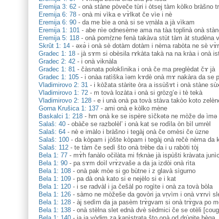
Eremija 3: 62
-
onà stàne pòveče tùri i òtsej tàm kòlko bràšno t
Eremija 6: 78
-
onà mi vìka e vɤ̀lkət če vìe i nè
Eremija 6: 90
-
da me bìe a onà si se vṛnàla a jà vìkam
Eremija 1: 101
-
abe nìe odnesème ama na tàa toplinà onà stàn
Eremija 5: 118
-
onà pomṛ̀zne fenà takàva stùt tàm àt studèna 
Skrŭt 1: 14
-
əxə̀ i onà sè dotàm dotàm i nèma rabòta ne sè vɤ̀r
Gradec 1: 18
-
jà sɤm si obèsila rɤkàta takà na na kràa i onà is
Gradec 2: 42
-
i onà viknàla
Gradec 1: 81
-
čàsnata poloklìnika i onà če ma preglèdat čɤ jà
Gradec 1: 105
-
i onàa ratìška ìəm kɤdè onà mɤ nakàra da se 
Vladimirovo 2: 31
-
i kòžata stàrite òra a issùšɤt i onà stàne sù
Vladimirovo 1: 72
-
m tovà lozàta i onà si gròzg’e i tè tekà
Vladimirovo 2: 128
-
e i unà onà pa tovà stàva takòo koto zelè
Gorna Krušica 1: 137
-
ami onà e kòlko mène
Baskalci 1: 218
-
hm onà ke se ispère sìčkәtә ne mòže dә ìmә
Salaš: 40
-
obàče se razbolèl’ i onà kat se rodìla òn bìl umrèl
Salaš: 64
-
nè e imàlo i bràšno i tegàj onà če omèsi če ùzne
Salaš: 100
-
da kòpam i jòšte kòpam i tegàj onà rečè nèma da 
Salaš: 112
-
te tàm če sedì što onà trèbe da i u rabòti tòj
Bela 1: 77
-
mɤ̀h fanàlo očilàta mi fṛknàe jà ispùšti kràvata juni
Bela 1: 90
-
pa sɤm doìl vrɤ̀zvaše a da ja izdòi onà rìta
Bela 1: 108
-
onà pak mòe si go bùtne i z glavà sìgurno
Bela 1: 109
-
pa dà onà kato si e nejèlo si e i kat
Bela 1: 120
-
i se radvàl i ja češàl po rogìte i onà za tovà bòla
Bela 1: 126
-
sàmo ne mòžeše da govòri ja vṛvìm i onà vɤrvì s
Bela 1: 128
-
àj sedìm da ja pasèm trɤ̀gvam si onà trɤ̀gva po m
Bela 1: 138
-
onà stèlna slet ednà dvè sèdmici če se otèli [cou
Bela 1: 140
-
ja ja vòdim za kapìstrata što onà od drùgite bèga