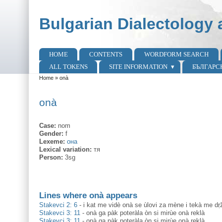
Skip to main content
Skip to search
Bulgarian Dialectology 
HOME
CONTENTS
WORDFORM SEARCH
Main menu
ALL TOKENS
SITE INFORMATION
БЪЛГАРС
Home
»
onà
You are here
onà
Case:
nom
Gender:
f
Lexeme:
она
Lexical variation:
тя
Person:
3sg
Lines where onà appears
Stakevci 2: 6
-
i kat me vidè onà se ùlovi za mène i tekà me dṛž
Stakevci 3: 11
-
onà ga pàk poteràla òn si mirùe onà reklà
Stakevci 3: 11
-
onà ga pàk poteràla òn si mirùe onà reklà