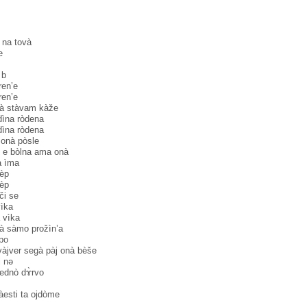
 na tovà
e
 b
ren’e
ren’e
nà stàvam kàže
dìna ròdena
dìna ròdena
onà pòsle
e e bòlna ama onà
a ìma
èp
èp
či se
ìka
 vìka
à sàmo prožìn’a
 po
ver segà pàj onà bèše
i nə
ednò dɤ̀rvo
àesti ta ojdòme