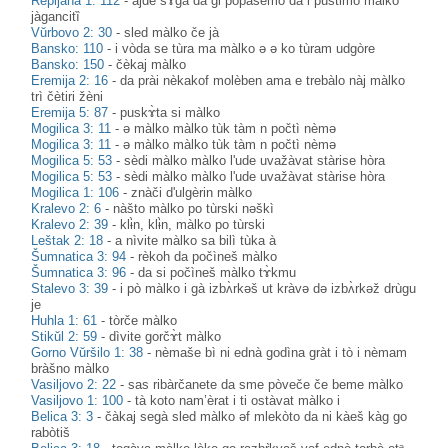
Repljana 1: 112
-
àjde sɤ̀ga da gi popasèmo da i pùštimo màlko
jàgancitȉ
Vŭrbovo 2: 30
-
sled màlko če jà
Bansko: 110
-
i vòda se tùra ma màlko ə ə ko tùram udgòre
Bansko: 150
-
čèkaj màlko
Eremija 2: 16
-
da prài nèkakof molèben ama e trebàlo nàj màlko
trì čètiri žèni
Eremija 5: 87
-
puskɤ̀ta si màlko
Mogilica 3: 11
-
ə màlko màlko tùk tàm n počtì nèmə
Mogilica 3: 11
-
ə màlko màlko tùk tàm n počtì nèmə
Mogilica 5: 53
-
sèdi màlko màlko l'ude uvažàvat stàrise hòra
Mogilica 5: 53
-
sèdi màlko màlko l'ude uvažàvat stàrise hòra
Mogilica 1: 106
-
znàči d'ulgèrin màlko
Kralevo 2: 6
-
nàšto màlko po tùrski nəškì
Kralevo 2: 39
-
klɨ̀n, klɨ̀n, màlko po tùrski
Leštak 2: 18
-
a nìvite màlko sa bilì tùka à
Šumnatica 3: 94
-
rèkoh da počìneš màlko
Šumnatica 3: 96
-
da si počìneš màlko tɤ̀kmu
Stalevo 3: 39
-
i pò màlko i gà izbʌ̀rkəš ut kràvə də izbʌ̀rkəž drùgu
je
Huhla 1: 61
-
tòrče màlko
Stikŭl 2: 59
-
dìvite gorčɤ̀t màlko
Gorno Vŭršilo 1: 38
-
nèmaše bì ni ednà godìna gràt i tò i nèmam
bràšno màlko
Vasiljovo 2: 22
-
sas ribàrčanete da sme pòveče če beme màlko
Vasiljovo 1: 100
-
tà koto nam’èrat i ti ostàvat màlko i
Belica 3: 3
-
čàkaj segà sled màlko əf mlekòto da ni kàeš kàg go
rabòtiš