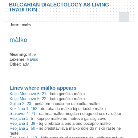
Skip to main content
Skip to search
BULGARIAN DIALECTOLOGY AS LIVING
TRADITION
toggle
Home
»
màlko
You are here
màlko
Meaning:
little
Lexeme:
малко
Other:
adv
Lines where màlko appears
Kolju Marinovo 6: 21
-
kato gədùlka màlko
Kolju Marinovo 6: 22
-
kato gədùlka màlko
Golica 2: 23
-
pešà èm napràixme rasxòdka màlko
Kozičino 1: 162
-
do tùkə du màlko tɛ̀j ut krɛ̀stə màlku
Stakevci 4: 71
-
da ìma màlko megdàn i drùgo ednò sɤz dṛ̀šku
Repljana 3: 6
-
kojà pò màlko no mètrove ga sɤ̀g zovù
Repljana 1: 39
-
tùj u rebràta a onò a onò pozapṛlò màlko
Repljana 2: 60
-
nò predstavl'àva màlko dòle do nìsko rastè ne
rastè