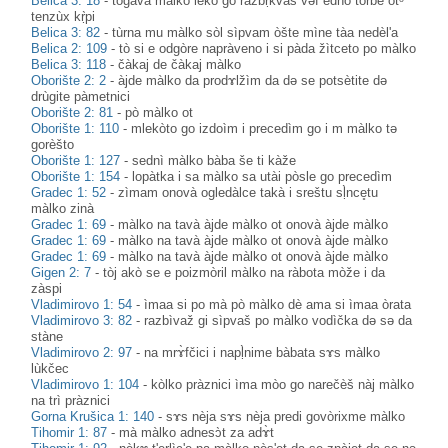
Belica 3: 18
-
togàva màlko lèko go razbṛ̀kvaš vəf ednò torbè otᵊ
tenzùx kṛ̀pi
Belica 3: 82
-
tùrna mu màlko sòl sìpvam òšte mìne tàa nedèl'a
Belica 2: 109
-
tò si e odgòre napràveno i si pàda žìtceto po màlko
Belica 3: 118
-
čàkaj de čàkaj màlko
Oborište 2: 2
-
àjde màlko da prodɤlžìm da də se potsètite də
drùgite pàmetnici
Oborište 2: 81
-
pò màlko ot
Oborište 1: 110
-
mlekòto go izdoìm i precedìm go i m màlko tə
gorèšto
Oborište 1: 127
-
sednì màlko bàba še ti kàže
Oborište 1: 154
-
lopàtka i sa màlko sa utài pòsle go precedìm
Gradec 1: 52
-
zìmam onovà ogledàlce takà i sreštu sḷ̀nce̥tu
màlko zinà
Gradec 1: 69
-
màlko na tavà àjde màlko ot onovà àjde màlko
Gradec 1: 69
-
màlko na tavà àjde màlko ot onovà àjde màlko
Gradec 1: 69
-
màlko na tavà àjde màlko ot onovà àjde màlko
Gigen 2: 7
-
tòj akò se e poizmòril màlko na ràbota mòže i da
zàspi
Vladimirovo 1: 54
-
ìmaa si po mà pò màlko dè ama si ìmaa òrata
Vladimirovo 3: 82
-
razbìvaž gi sìpvaš po màlko vodìčka də sə da
stàne
Vladimirovo 2: 97
-
na mrɤ̀fčici i napḷ̀nime bàbata sɤs màlko
lùkčec
Vladimirovo 1: 104
-
kòlko pràznici ìma mòo go narečèš nàj màlko
na trì pràznici
Gorna Krušica 1: 140
-
sɤs nèja sɤs nèja predi govòrixme màlko
Tihomir 1: 87
-
mà màlko adnesɔ̀t za adɤ̀t