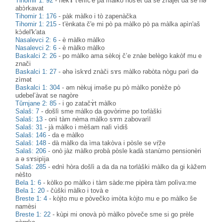
Tihomir 1: 92
-
nèkɤ t'erlìc'e pa màlko nòs'et da se znàjet da se nə
abɔ̀rkavat
Tihomir 1: 176
-
pàk màlko i tò zapenàčka
Tihomir 1: 215
-
t'ènkata č'e mi pò pa màlko pò pa màlka apìn'aš
kɔ̀del'k'ata
Nasalevci 2: 6
-
è màlko màlko
Nasalevci 2: 6
-
è màlko màlko
Baskalci 2: 26
-
po màlko ama sèkoj č’e znàe belègo kakòf mu e
znači
Baskalci 1: 27
-
әhә ìskɤd znàči sɤs màlko rəbòta nògu pәrì dә
zìmәt
Baskalci 1: 304
-
əm nèkuj iməše pu pò màlko ponèže pò
udebel’àvat se nagòre
Tǔrnjane 2: 85
-
i go zatačɤ̀t màlko
Salaš: 7
-
došlì sme màlko da govòrime po torlàški
Salaš: 13
-
onì tàm nèma màlko sɤm zabovarìl
Salaš: 31
-
jà màlko i mèšam nalì vìdiš
Salaš: 146
-
da e màlko
Salaš: 148
-
dà màlko da ìma takòva i pòsle se vṛ̀že
Salaš: 206
-
onò jàz màlko probà pòsle kadà stanùmo pensionèri
a ə sɤsipìja
Salaš: 285
-
ednì hòra došlì a da da na torlàški màlko da gi kàžem
nèšto
Bela 1: 6
-
kòlko po màlko i tàm sàde:me pipèra tàm polìva:me
Bela 1: 20
-
čùški màlko i tovà e
Breste 1: 4
-
kòjto mu e pòvečko imòta kòjto mu e po màlko še
namèsi
Breste 1: 22
-
kùpi mi onovà pò màlko pòveče sme si go prèle