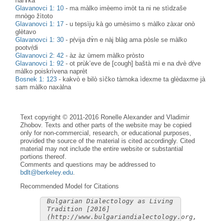
nàrɤka
Glavanovci 1: 10
-
ma màlko imèemo imòt ta ni ne stìdzaše
mnògo žìtoto
Glavanovci 1: 17
-
u tepsìju kà go umèsimo s màlko zàxar onò
glètavo
Glavanovci 1: 30
-
pṛ̀vija dɤ̀n e nàj blàg ama pòsle se màlko
pootvṛ̀di
Glavanovci 2: 42
-
àz àz ùmem màlko pròsto
Glavanovci 1: 92
-
ot prùk’eve de [cough] baštà mi e na dvè dṛ̀ve
màlko poiskrìvena naprèt
Bosnek 1: 123
-
kakvò e bilò sìčko tàmoka ìdexme ta glèdaxme jà
sam màlko naxàlna
Text copyright © 2011-2016 Ronelle Alexander and Vladimir
Zhobov. Texts and other parts of the website may be copied
only for non-commercial, research, or educational purposes,
provided the source of the material is cited accordingly. Cited
material may not include the entire website or substantial
portions thereof.
Comments and questions may be addressed to
bdlt@berkeley.edu
.
Recommended Model for Citations
Bulgarian Dialectology as Living
Tradition [2016]
(http://www.bulgariandialectology.org,