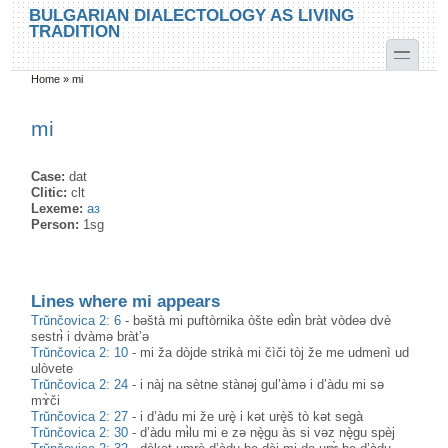
Skip to main content
Skip to search
BULGARIAN DIALECTOLOGY AS LIVING
TRADITION
toggle
Home
»
mi
You are here
mi
Case:
dat
Clitic:
clt
Lexeme:
аз
Person:
1sg
Lines where mi appears
Trŭnčovica 2: 6
-
bəštà mi puftòrnika òšte edɨ̀n bràt vòdeə dvè
sestrɨ̀ i dvàmə bràt’ə
Trŭnčovica 2: 10
-
mi ža dòjde strikà mi čìči tòj že me udmenì ud
ulòvete
Trŭnčovica 2: 24
-
i nàj na sètne stànəj gul’àmə i d’àdu mi sə
mɤ̀či
Trŭnčovica 2: 27
-
i d’àdu mi že urè̟ i kət urè̟š tò kət segà
Trŭnčovica 2: 30
-
d’àdu mɨ̀lu mi e zə nè̟gu às si vəz nè̟gu spèj