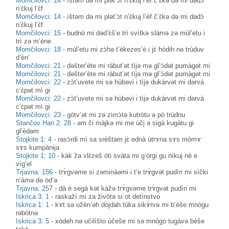
Momčilovci: 14
-
ìštəm də mi plət’ɔ̀t n’ɛ̀kuj l’èf č’ɛ̀kə də mi dədɔ̀
n’ɛ̀kuj l’ɛ̀f
Momčilovci: 14
-
ìštəm də mi plət’ɔ̀t n’ɛ̀kuj l’èf č’ɛ̀kə də mi dədɔ̀
n’ɛ̀kuj l’ɛ̀f
Momčilovci: 15
-
budnò mi dəd’ɛ̀š’e trì svìtkə slàmə zə mùl’etu i
trì zə m’ène
Momčilovci: 18
-
mùl’etu mi zɔ̀hə t’èkezes’è i jɛ̀ hòdih nə trùduv
d’èn’
Momčilovci: 21
-
dəšter’ète mi ràbut’ət tìjə mə gl’ɔ̀dət pumàgət mi
Momčilovci: 21
-
dəšter’ète mi ràbut’ət tìjə mə gl’ɔ̀dət pumàgət mi
Momčilovci: 22
-
zɔ̀t’uvete mi sə hùbəvi i tìjə dukàrvət mi dərvà
c’ɛ̀pət mì gi
Momčilovci: 22
-
zɔ̀t’uvete mi sə hùbəvi i tìjə dukàrvət mi dərvà
c’ɛ̀pət mì gi
Momčilovci: 23
-
gòtv’ət mi zə zimɔ̀tə kutròtu ə pò trùdnu
Stančov Han 2: 28
-
əm či màjkə mi me ùči̥ ə sigà kugàtu gi
gl’èdəm
Stojkite 1: 4
-
rasɔ̀rdi mì sa srèštam jɛ̀ ednà ùtrɤna sɤs mòmɤ
sɤs kumpànija
Stojkite 1: 10
-
kàk ža vlɛ̀zeš òti svàta mi g’òrgi gu nìkuj nè e
vìg’el
Trjavna: 156
-
trɤ̀gvəme si zəminàəmi i t’e trɤ̀gvət pudìri mi sìčki
n’àmə də òd’ə
Trjavna: 257
-
dà è segà kət kàžə trɤ̀gvəme trɤ̀gvət pudìri mi
Iskrica 3: 1
-
raskažì mi za živòtə si ot detìnstvo
Iskrica 1: 1
-
kɤt sə užèn’əh dòjdah tùka sikɤ̀rvə mi b’èše mnògu
rəbòtnə
Iskrica 3: 5
-
xòdeh nə učilìšto ùčeše mi sə mnògo tugàvə bèše