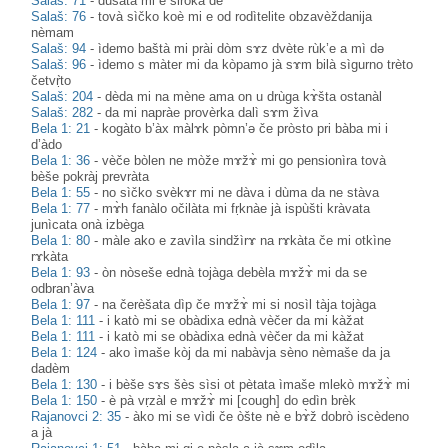
Salaš: 71
-
dušàta mi e širòka dè
Salaš: 76
-
tovà sìčko koè mi e od rodìtelite obzavèždanija
nèmam
Salaš: 94
-
ìdemo baštà mi prài dòm sɤz dvète rùk’e a mì də
Salaš: 96
-
ìdemo s màter mi da kòpamo jà sɤm bilà sìgurno trèto
četvṛ̀to
Salaš: 204
-
dèda mi na mène ama on u drùga kɤ̀šta ostanàl
Salaš: 282
-
da mi napràe provèrka dalì sɤm žìva
Bela 1: 21
-
kogàto b’àx màlɤk pòmn’ә če pròsto pri bàba mi i
d’àdo
Bela 1: 36
-
vèče bòlen ne mòže mɤžɤ̀ mi go pensionìra tovà
bèše pokràj prevràta
Bela 1: 55
-
no sìčko svèkɤr mi ne dàva i dùma da ne stàva
Bela 1: 77
-
mɤ̀h fanàlo očilàta mi fṛknàe jà ispùšti kràvata
junìcata onà izbèga
Bela 1: 80
-
màle ako e zavìla sindžìrɤ na rɤkàta če mi otkìne
rɤkàta
Bela 1: 93
-
òn nòseše ednà tojàga debèla mɤžɤ̀ mi da se
odbran’àva
Bela 1: 97
-
na čerèšata dìp če mɤžɤ̀ mi si nosìl tàja tojàga
Bela 1: 111
-
i katò mi se obàdixa ednà vèčer da mi kàžat
Bela 1: 111
-
i katò mi se obàdixa ednà vèčer da mi kàžat
Bela 1: 124
-
ako ìmaše kòj da mi nabàvja sèno nèmaše da ja
dadèm
Bela 1: 130
-
i bèše sɤs šès sìsi ot pètata ìmaše mlekò mɤžɤ̀ mi
Bela 1: 150
-
è pà vṛzàl e mɤžɤ̀ mi [cough] do edìn brèk
Rajanovci 2: 35
-
àko mi se vìdi če òšte nè e bɤ̀ž dobrò iscèdeno
a jà