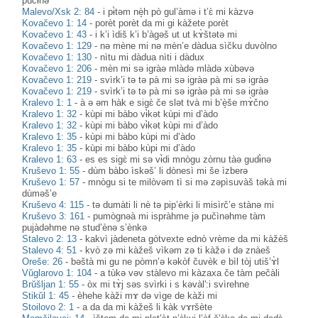
pučɨ̀nə
Malevo/Xsk 2: 84
-
i pɨ̀təm nè̝h pò gul’àmə i t’ɛ̀ mi kàzvə
Kovačevo 1: 14
-
porèt porèt da mi gi kàžete porèt
Kovačevo 1: 43
-
i k’i ìdiš k’i b’àgəš ut ut kɤ̀štətə mi
Kovačevo 1: 129
-
nə mène mi nə mèn’e dàdua sìčku duvòlno
Kovačevo 1: 130
-
nìtu mi dàdua nìti i dàdux
Kovačevo 1: 206
-
mèn mi sə igràə mlàdə mlàdə xùbəvə
Kovačevo 1: 219
-
svìrk’i tə tə pà mi sə igràə pà mi sə igràə
Kovačevo 1: 219
-
svìrk’i tə tə pà mi sə igràə pà mi sə igràə
Kralevo 1: 1
-
à ə əm hàk e sigɛ̀ če slət tvà mi b’è̝še mɤ̀čno
Kralevo 1: 32
-
kùpi mi bàbo vɨ̀kət kùpi mi d’àdo
Kralevo 1: 32
-
kùpi mi bàbo vɨ̀kət kùpi mi d’àdo
Kralevo 1: 35
-
kùpi mi bàbo kùpi mi d’àdo
Kralevo 1: 35
-
kùpi mi bàbo kùpi mi d’àdo
Kralevo 1: 63
-
es es sigɛ̀ mi sə vɨ̀di mnògu zòrnu tàə gudɨ̀nə
Kruševo 1: 55
-
dùm bàbo ìskəš’ li dònesì mi še ìzberə
Kruševo 1: 57
-
mnògu si te milòvəm tì si mə zəpìsuvàš təkà mi
dùməš’e
Kruševo 4: 115
-
tə dumàti li nè tə pip’èrki li misìrč’e stànə mi
Kruševo 3: 161
-
pumògnəà mi ispràhme jə pučìnəhme tàm
pujàdəhme nə stud’ènə s’ènkə
Stalevo 2: 13
-
kakvì jàdeneta gòtvexte ednò vrème da mi kàžèš
Stalevo 4: 51
-
kvò zə mi kàžeš vìkəm zə ti kàžə i də znàeš
Oreše: 26
-
bəštà mi gu ne pòmn’ə kəkòf čuvèk e bìl tòj utiš’ɤ̀l
Vŭglarovo 1: 104
-
a tùkə vəv stàlevo mi kàzaxa če tàm pečàli
Brŭšljan 1: 55
-
òx mi tɤ̀j səs svìrki i s kəvàl':i svìrehne
Stikŭl 1: 45
-
èhehe kàži mɤ də vìge de kàži mi
Stoilovo 2: 1
-
a da da mi kàžeš li kàk vɤršète