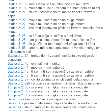
təkà
Iskrica 1: 10
-
səm živ’àlə pri t’àh nìkuj nìštu ni mì i rikɤ̀l
Iskrica 1: 18
-
mumčètu mi nè e užènetu mə mumìčetu sə užèni
Iskrica 1: 21
-
mi kətu stənà: v’èki mumà zə žènet’e mɤžɤ̀ mi
dòjde
Iskrica 2: 22
-
màjkə mi i bəštà mi sə nə drùgə ràbuta
Iskrica 2: 22
-
màjkə mi i bəštà mi sə nə drùgə ràbuta
Iskrica 3: 22
-
kvò də ti rəspràvəm pòsle nə kɤ̀rɤ mi nəpràia tàm è
təkòvu
Iskrica 2: 23
-
às kò də pràjə nə m’ène̝ tvà mi dàvət
Iskrica 3: 25
-
tàm gi pəs’èm ufcète̝ tàm mi nòsət l’ab də jàm
Iskrica 3: 43
-
še gu z’èmət tàm bràtt’ə mi pò gul’àmiti i kàrət
Iskrica 2: 63
-
əmə nə mène mətemàti̥kə̥tə mi vər’èše mnògu əmə
nəlì n’àməw pərì
Baskalci 1: 14
-
trèbva dә mi zәdàeš vәpròs tә әku mògә dә ti
udguvòra
Baskalci 1: 40
-
emi kàži mi misìrka
Baskalci 1: 44
-
mòe dә mi ne rәzbèreš
Baskalci 1: 45
-
tì še mi tì še mi guvòriš pә às še tɤ rәzbìrәm
Baskalci 1: 45
-
tì še mi tì še mi guvòriš pә às še tɤ rәzbìrәm
Baskalci 1: 57
-
cèlata gudìna da mi ob’asnìš cèlata godìna
Baskalci 1: 226
-
prudàvәš a nәprìmer na nèkuj ìska da mi a kùpi
Tǔrnjane 2: 83
-
svekṛ̀va mi i màjka mi sa mi prevṛzvàle
Tǔrnjane 2: 83
-
svekṛ̀va mi i màjka mi sa mi prevṛzvàle
Tǔrnjane 2: 83
-
svekṛ̀va mi i màjka mi sa mi prevṛzvàle
Salaš: 5
-
a tàm pòsle baštà mi nəpraìl do polovìn
Salaš: 36
-
jà sam imàla sàmo màjka i baštà što ə màjka mi e
Salaš: 44
-
štò mì smo im bilì trì ama bràtče mi umrèlo pòsle