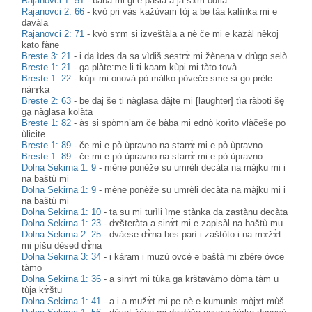
Rajanovci 1: 51
-
bàba mi gi e pàsla a jà sɤm odìla
Rajanovci 2: 66
-
kvò pri vàs kažùvam tòj a be tàa kalìnka mi e
davàla
Rajanovci 2: 71
-
kvò sɤm si izveštàla a nè če mi e kazàl nèkoj
kato fàne
Breste 3: 21
-
i da ìdes da sa vìdiš sestrɤ̀ mi žènena v drùgo selò
Breste 1: 21
-
ga plàte:me li ti kaam kùpi mi tàto tovà
Breste 1: 22
-
kùpi mi onovà pò màlko pòveče sme si go prèle
nàrɤka
Breste 2: 63
-
be daj še ti nàglasa dàjte mi [laughter] tìa ràboti še̥
gḁ nàglasa kolàta
Breste 1: 82
-
às si spòmn’am če bàba mi ednò korìto vlàčeše po
ùlicite
Breste 1: 89
-
če mi e pò ùpravno na stanɤ̀ mi e pò ùpravno
Breste 1: 89
-
če mi e pò ùpravno na stanɤ̀ mi e pò ùpravno
Dolna Sekirna 1: 9
-
mène ponèže su umrèli decàta na màjku mi i
na baštù mi
Dolna Sekirna 1: 9
-
mène ponèže su umrèli decàta na màjku mi i
na baštù mi
Dolna Sekirna 1: 10
-
ta su mi turìli ìme stànka da zastànu decàta
Dolna Sekirna 1: 23
-
dɤšteràta a sinɤ̀t mi e zapisàl na baštù mu
Dolna Sekirna 2: 25
-
dvàese dɤ̀na bes parì i zaštòto i na mɤžɤ̀t
mi pìšu dèsed dɤ̀na
Dolna Sekirna 3: 34
-
i kàram i muzù ovcè ə baštà mi zbère òvce
tàmo
Dolna Sekirna 1: 36
-
a sinɤ̀t mi tùka ga kṛštavàmo dòma tàm u
tùja kɤ̀štu
Dolna Sekirna 1: 41
-
a i a mužɤ̀t mi pe nè e kumunìs mòjɤt mùš