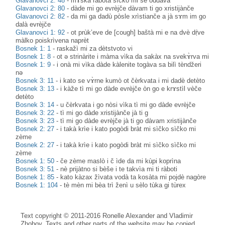
Glavanovci 2: 48
-
mɤ̀ška ràbota sìčko mi se oddàva
Glavanovci 2: 80
-
dàde mi go evrèjče dàvam ti go xristijànče
Glavanovci 2: 82
-
da mi ga dadù pòsle xrìstianče a jà sɤm im go
dalà evrèjče
Glavanovci 1: 92
-
ot prùk’eve de [cough] baštà mi e na dvè dṛ̀ve
màlko poiskrìvena naprèt
Bosnek 1: 1
-
raskažì mi za dètstvoto vi
Bosnek 1: 8
-
ot ə strinàrite i màma vìka da sakàx na svekɤ̀rva mi
Bosnek 1: 9
-
i onà mi vìka dàde kàlenite togàva sa bilì tèndžeri
nə
Bosnek 3: 11
-
i kato se vɤ̀rne kumò ot čèrkvata i mi dadè detèto
Bosnek 3: 13
-
i kàže tì mi go dàde evrèjče òn go e krɤstìl vèče
detèto
Bosnek 3: 14
-
u čèrkvata i go nòsi vìka tì mi go dàde evrèjče
Bosnek 3: 22
-
tì mi go dàde xristijànče jà ti g
Bosnek 3: 23
-
tì mi go dàde evrèjče jà ti go dàvam xristijànče
Bosnek 2: 27
-
i takà krìe i kato pogòdi bràt mi sìčko sìčko mi
zème
Bosnek 2: 27
-
i takà krìe i kato pogòdi bràt mi sìčko sìčko mi
zème
Bosnek 1: 50
-
če zème maslò i č ìde da mi kùpi koprìna
Bosnek 3: 51
-
nè prijàtno si bèše i te takvìa mi ti ràboti
Bosnek 1: 85
-
kato kàzax žìvata vodà ta kosàta mi pojdè nagòre
Bosnek 1: 104
-
tè mèn mi bèa trì ženì u sèlo tùka gi tùrex
Text copyright © 2011-2016 Ronelle Alexander and Vladimir
Zhobov. Texts and other parts of the website may be copied