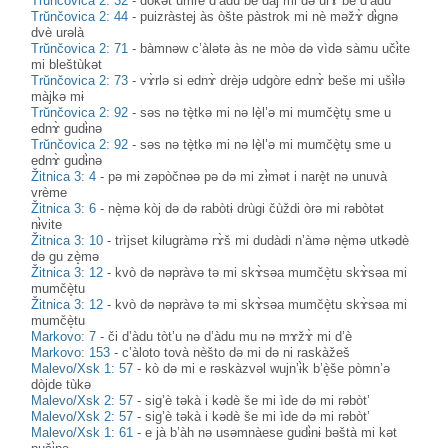
Trŭnčovica 2: 32
-
dòkət umrè d’àdu be dàj mi də urɤ̀ be d’àdu
Trŭnčovica 2: 44
-
puizràstej às òšte pàstrok mi nè məžɤ̀ dɨ̀gnə
dvè urəlà
Trŭnčovica 2: 71
-
bàmnəw c’àlətə às ne mòə də vìdə sàmu učɨ̀te
mi bleštùkət
Trŭnčovica 2: 73
-
vɤ̀rlə si ednɤ̀ drèjə udgòre ednɤ̀ beše mi ušɨ̀lə
màjkə mɨ
Trŭnčovica 2: 92
-
səs nə tè̟tkə mi nə lè̟l’ə mi mumčè̟tu̥ sme u
ednɤ̀ gudɨ̀nə
Trŭnčovica 2: 92
-
səs nə tè̟tkə mi nə lè̟l’ə mi mumčè̟tu̥ sme u
ednɤ̀ gudɨ̀nə
Žitnica 3: 4
-
pə mɨ zəpòčnəə pə də mi zɨ̀mət i narè̝t nə unuvà
vrème
Žitnica 3: 6
-
nè̝mə kòj də də rabòtɨ drùgi čùždi òrə mi rəbòtət
nɨ̀vite
Žitnica 3: 10
-
trìjset kilugràmə rɤ̀š mi dudàdi n’àmə nè̝mə utkədè
də gu zè̝mə
Žitnica 3: 12
-
kvò də nəpràvə tə mi skɤ̀səa mumčè̝tu skɤ̀səa mi
mumčè̝tu
Žitnica 3: 12
-
kvò də nəpràvə tə mi skɤ̀səa mumčè̝tu skɤ̀səa mi
mumčè̝tu
Markovo: 7
-
či d’àdu tòt’u nə d’àdu mu nə mɤžɤ̀ mi d’è
Markovo: 153
-
c’àloto tovà nèšto də mi də ni raskàžeš
Malevo/Xsk 1: 57
-
kò də mi e rəskàzvəl wujn’ɨ̀k b’è̝še pòmn’ə
dòjde tùkə
Malevo/Xsk 2: 57
-
sig’è təkà i kədè še mi ìde də mi rəbòt’
Malevo/Xsk 2: 57
-
sig’è təkà i kədè še mi ìde də mi rəbòt’
Malevo/Xsk 1: 61
-
e jà b’àh nə usəmnàese gudɨ̀nɨ bəštà mi kət