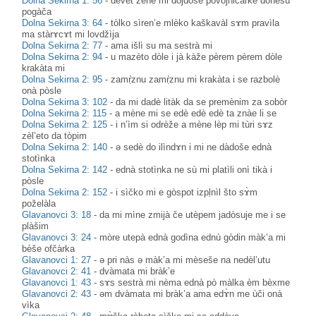
Dolna Sekirna 1: 56
-
dèvet žène mi dojdòše povojničàrke donesù
pogàča
Dolna Sekirna 3: 64
-
tòlko sìren’e mlèko kaškavàl sɤm pravìla
ma stàrɤcɤt mi lovdžìja
Dolna Sekirna 2: 77
-
ama išlì su ma sestrà mi
Dolna Sekirna 2: 94
-
u mazèto dòle i jà kàže pèrem pèrem dòle
krakàta mi
Dolna Sekirna 2: 95
-
zamṛ̀znu zamṛ̀znu mi krakàta i se razbolè
onà pòsle
Dolna Sekirna 3: 102
-
da mi dadè litàk da se premènim za sobòr
Dolna Sekirna 2: 115
-
a mène mi se edè edè edè ta znàe li se
Dolna Sekirna 2: 125
-
i n’ìm si odrèže a mène lèp mi tùri sɤz
zèl’eto da tòpim
Dolna Sekirna 2: 140
-
ə sedè do ilìndɤn i mi ne dàdoše ednà
stotìnka
Dolna Sekirna 2: 142
-
ednà stotìnka ne sù mi platìli onì tikà i
pòsle
Dolna Sekirna 2: 152
-
i sìčko mi e gòspot izpḷnìl što sɤ̀m
poželàla
Glavanovci 3: 18
-
da mi mìne zmijà če utèpem jadòsuje me i se
plàšim
Glavanovci 3: 24
-
mòre utepà ednà godìna ednù gòdin màk’a mi
bèše ofčàrka
Glavanovci 1: 27
-
ə pri nàs ə màk’a mi mèseše na nedèl’utu
Glavanovci 2: 41
-
dvàmata mi bràk’e
Glavanovci 1: 43
-
sɤs sestrà mi nèma ednà pò màlka èm bèxme
Glavanovci 2: 43
-
əm dvàmata mi bràk’a ama edɤ̀n me ùči onà
vìka