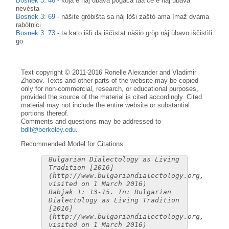
Bosnek 3: 46
-
kojà e nàj ùbava pogàča tàa če e nàj ùbava
nevèsta
Bosnek 3: 69
-
nàšite gròbišta sa nàj lòši zaštò ama ìmaž dvàma
rabòtnici
Bosnek 3: 73
-
ta kato išlì da iščìstat nàšio gròp nàj ùbavo iščistìli
go
Text copyright © 2011-2016 Ronelle Alexander and Vladimir
Zhobov. Texts and other parts of the website may be copied
only for non-commercial, research, or educational purposes,
provided the source of the material is cited accordingly. Cited
material may not include the entire website or substantial
portions thereof.
Comments and questions may be addressed to
bdlt@berkeley.edu
.
Recommended Model for Citations
Bulgarian Dialectology as Living
Tradition [2016]
(http://www.bulgariandialectology.org,
visited on 1 March 2016)
Babjak 1: 13-15. In: Bulgarian
Dialectology as Living Tradition
[2016]
(http://www.bulgariandialectology.org,
visited on 1 March 2016)