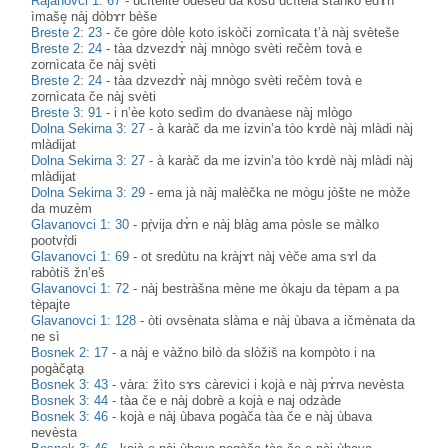
Rajanovci 1: 67
-
učìtelite òdešeu da kòsu učìtela stànko edɤ̀n
ìmaše̥ nàj dòbɤr bèše
Breste 2: 23
-
če gòre dòle koto iskòči zornìcata t’à nàj svèteše
Breste 2: 24
-
tàa dzvezdɤ̀ nàj mnògo svèti rečèm tovà e
zornìcata če nàj svèti
Breste 2: 24
-
tàa dzvezdɤ̀ nàj mnògo svèti rečèm tovà e
zornìcata če nàj svèti
Breste 3: 91
-
i n’èe koto sedìm do dvanàese nàj mlògo
Dolna Sekirna 3: 27
-
à karàč da me izvin’a tòo kɤdè nàj mlàdi nàj
mlàdijat
Dolna Sekirna 3: 27
-
à karàč da me izvin’a tòo kɤdè nàj mlàdi nàj
mlàdijat
Dolna Sekirna 3: 29
-
ema jà nàj malèčka ne mògu jòšte ne mòže
da muzèm
Glavanovci 1: 30
-
pṛ̀vija dɤ̀n e nàj blàg ama pòsle se màlko
pootvṛ̀di
Glavanovci 1: 69
-
ot sredùtu na kràjɤt nàj vèče ama sɤl da
rabòtiš žn’eš
Glavanovci 1: 72
-
nàj bestràšna mène me òkaju da tèpam a pa
tèpajte
Glavanovci 1: 128
-
òti ovsènata slàma e nàj ùbava a ičmènata da
ne sì
Bosnek 2: 17
-
a nàj e vàžno bilò da slòžiš na kompòto i na
pogàčḁtḁ
Bosnek 3: 43
-
vàra: žìto sɤs càrevici i kojà e nàj pɤ̀rva nevèsta
Bosnek 3: 44
-
tàa če e nàj dobrè a kojà e naj odzàde
Bosnek 3: 46
-
kojà e nàj ùbava pogàča tàa če e nàj ùbava
nevèsta