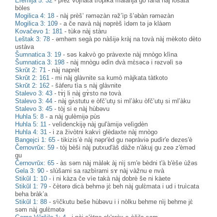
Eremija 5: 32
-
prez vojnàta tròpika malàrija go fanà nàj lòšata
bòles
Mogilica 4: 18
-
nàj prèš’ rəməzàn rəž’ìp š’əbàn rəməzàn
Mogilica 3: 109
-
a če navà nàj nəprèš ìdəm tə jə klàəm
Kovačevo 1: 181
-
tùkə nàj stàru
Leštak 3: 78
-
əmhəm segà po nàšijə kràj na tovà nàj mèkoto dèto
ustàva
Šumnatica 3: 19
-
səs kakvò go pràvexte nàj mnògo klìna
Šumnatica 3: 198
-
nàj mnògu ədìn dvà mɛ̀səcə i rəzvəlì sə
Skrŭt 2: 71
-
nàj naprèt
Skrŭt 2: 161
-
mi nàj glàvnite sa kumò màjkata tàtkoto
Skrŭt 2: 162
-
šàferu tìa s nàj glàvnite
Stalevo 3: 43
-
tɤ̀j li nàj gɤ̀sto nə tovà
Stalevo 3: 44
-
nàj gʌ̀stutu e òfč’utu̥ si ml’àku òfč’utu̥ si ml’àku
Stalevo 3: 45
-
tòj si e nàj hùbəvu
Huhla 5: 8
-
a nàj gulèmijə pùs
Huhla 5: 11
-
velìdenckijə̥ nàj gul'àmijə velìgdèn
Huhla 4: 31
-
i za živòtni kakvì glèdaxte nàj mnògo
Bangejci 1: 65
-
tikizis’è nàj nəpr'èd gu nəpràviə pudìr'e dezes'è
Černovrŭx: 59
-
tòj bèši nàj putxud'àš dàže n'àkuj gu zeə z'èməd
gu
Černovrŭx: 65
-
às səm nàj màlək àj nìj sm'e bèdni t'à b'èše ùžəs
Gela 3: 90
-
slùšami sa razbìrami sɤ nàj vàžnu e nvà
Stikŭl 1: 10
-
i ni kàza če vìe takà nàj dobrè še ni kàete
Stikŭl 1: 79
-
čètərə dicà behmə jɛ̀ beh nàj gulɛ̀mata i ud i truìcata
beha bràk’a
Stikŭl 1: 88
-
sᶤìčkutu beše hùbəvu i i nòlku behme nìj behme jɛ̀
səm nàj gulɛ̀mətə