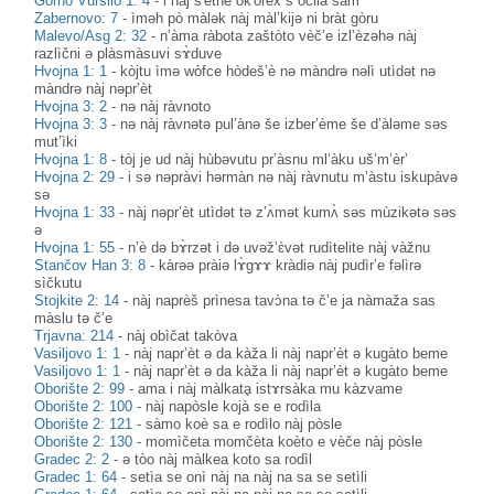
Gorno Vŭršilo 1: 4
-
i nàj s'ètne ok'orèx s òčila sam
Zabernovo: 7
-
ìməh pò màlək nàj màl’kijə ni bràt gòru
Malevo/Asg 2: 32
-
n’àma ràbota zaštòto vèč’e izl’èzəhə nàj
razlìčni ə plàsmàsuvi sɤ̀duve
Hvojna 1: 1
-
kòjtu ìmə wòfce hòdeš’è nə màndrə nəlì utìdət nə
màndrə nàj nəpr’èt
Hvojna 3: 2
-
nə nàj ràvnoto
Hvojna 3: 3
-
nə nàj ràvnətə pul’ànə še izber’ème še d’àləme səs
mut’ìki
Hvojna 1: 8
-
tòj je ud nàj hùbəvutu pr’àsnu ml’àku uš’m’èr’
Hvojna 2: 29
-
i sə nəpràvi hərmàn nə nàj ràvnutu m’àstu iskupàvə
sə
Hvojna 1: 33
-
nàj nəpr’èt utìdət tə z’ʌ̀mət kumʌ̀ səs mùzikətə səs
ə
Hvojna 1: 55
-
n’è də bɤ̀rzət i də uvəž’ɛ̀vət rudìtelite nàj vàžnu
Stančov Han 3: 8
-
kàrəə pràiə lɤ̀gɤɤ kràdiə nàj pudìr’e fəlìrə
sìčkutu
Stojkite 2: 14
-
nàj naprèš prìnesa tavɔ̀na tə č’e ja nàmaža sas
màslu tə č’e
Trjavna: 214
-
nàj obìčat takòva
Vasiljovo 1: 1
-
nàj napr’èt ə da kàža li nàj napr’èt ə kugàto beme
Vasiljovo 1: 1
-
nàj napr’èt ə da kàža li nàj napr’èt ə kugàto beme
Oborište 2: 99
-
ama i nàj màlkatḁ istɤrsàka mu kàzvame
Oborište 2: 100
-
nàj napòsle kojà se e rodìla
Oborište 2: 121
-
sàmo koè sa e rodìlo nàj pòsle
Oborište 2: 130
-
momìčeta momčèta koèto e vèče nàj pòsle
Gradec 2: 2
-
ə tòo nàj màlkea koto sa rodìl
Gradec 1: 64
-
setìa se onì nàj na nàj na sa se setìli