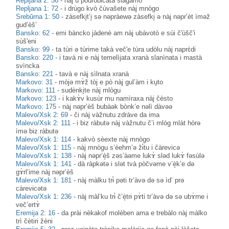
Repljana 2: 56
-
nàj u podròbicata slàgamo
Repljana 1: 72
-
i drùgo kvò čùvašete nàj mnògo
Srebŭrna 1: 50
-
zàsefki̥t’i̥ sə nəpràewə zàsefki̥ ə nàj nəpr’èt ìməž
gud’èš’
Bansko: 62
-
emi bàncko jàdenè am nàj ubàvotò e sùi č'ùšč'i
sùš'eni
Bansko: 99
-
ta tùri ə tùrime takà več'e tùra udòlu nàj naprɛ̀di
Bansko: 220
-
i tavà ni e nàj temelìjata xranà slanìnata i mastà
svìncka
Bansko: 221
-
tavà e nàj sìlnata xranà
Markovo: 31
-
mòjə mɤ̀ž tòj e pò nàj gul’àm i ku̥to
Markovo: 111
-
sudènki̥te nàj mlògu
Markovo: 123
-
i kakɤ̀v kusùr mu namìraxa nàj čèsto
Markovo: 175
-
nàj nəpr’èš bubàək bònk’e nəlì dàvəə
Malevo/Xsk 2: 69
-
či nàj vàžnutu zdràve da ima
Malevo/Xsk 2: 111
-
i biz ràbutə nàj vàžnutu č’i mlòg mlàt hòrə
ìmə biz ràbutə
Malevo/Xsk 1: 114
-
kakvò sèexte nàj mnògo
Malevo/Xsk 1: 115
-
nàj mnògu s’èehm’ə žɨ̀tu i čàrevicə
Malevo/Xsk 1: 138
-
nàj nəpr’è̝š zəs’àəme lukɤ̀ sləd lukɤ̀ fəsùlə
Malevo/Xsk 1: 141
-
dà ràpkətə i slət tvà pòčvəme v’è̝k’e də
gɤ̀rl’ime nàj nəpr’èš
Malevo/Xsk 1: 181
-
nàj màlku trɨ̀ pəti tr’àvə də sə ìd’ prə
càrevɨcətə
Malevo/Xsk 1: 236
-
nàj màl’ku trɨ̀ č’è̝trɨ pɤ̀ti tr’àvə də sə ubɤ̀rne i
več’ertɤ̀
Eremija 2: 16
-
da prài nèkakof molèben ama e trebàlo nàj màlko
trì čètiri žèni