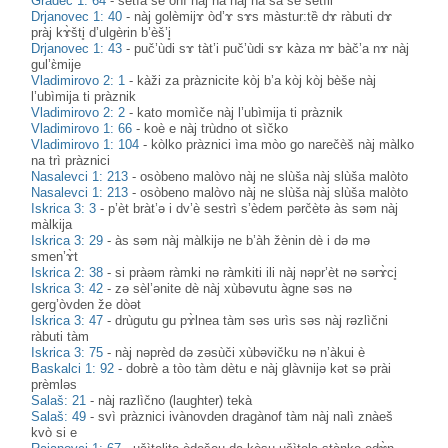
Gradec 1: 64
-
setìa se onì nàj na nàj na sa se setìli
Drjanovec 1: 40
-
nàj golèmijɤ òd’ɤ sɤs màstur:tȅ dɤ ràbuti dɤ
pràj kɤ̀šti̥ d’ulgèrin b’èš’i̥
Drjanovec 1: 43
-
puč’ùdi sɤ tàt’i puč’ùdi sɤ kàza nɤ bàč’a nɤ nàj
gul’ɛ̀mije
Vladimirovo 2: 1
-
kàži za pràznicite kòj b’a kòj kòj bèše nàj
l’ubìmija ti pràznik
Vladimirovo 2: 2
-
kato momìče nàj l’ubìmija ti pràznik
Vladimirovo 1: 66
-
koè e nàj trùdno ot sìčko
Vladimirovo 1: 104
-
kòlko pràznici ìma mòo go narečèš nàj màlko
na trì pràznici
Nasalevci 1: 213
-
osòbeno malòvo nàj ne slùša nàj slùša malòto
Nasalevci 1: 213
-
osòbeno malòvo nàj ne slùša nàj slùša malòto
Iskrica 3: 3
-
p’èt bràt’ə i dv’è sestrì s’èdem pərčètə às səm nàj
màlkija
Iskrica 3: 29
-
às səm nàj màlkijə ne b’àh žènin dè i də mə
smen’ɤ̀t
Iskrica 2: 38
-
si pràəm ràmki nə ràmkiti ili nàj nəpr’èt nə sərɤ̀ci̥
Iskrica 3: 42
-
zə sèl’ənite dè nàj xùbəvutu àgne səs nə
gerg’òvden že dòət
Iskrica 3: 47
-
drùgutu gu pɤ̀lnea tàm səs urìs səs nàj rəzlìčni
ràbuti tàm
Iskrica 3: 75
-
nàj nəprèd də zəsùči xùbəvičku nə n’àkui è
Baskalci 1: 92
-
dobrè a tòo tàm dètu e nàj glàvnijә kәt sә prài
prèmlәs
Salaš: 21
-
nàj razlìčno (laughter) tekà
Salaš: 49
-
svì pràznici ivànovden dragànof tàm nàj nalì znàeš
kvò si e