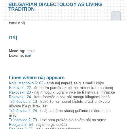
Skip to main content
Skip to search
BULGARIAN DIALECTOLOGY AS LIVING
TRADITION
toggle
Home
»
nàj
You are here
nàj
Meaning:
most
Lexeme:
най
Lines where nàj appears
Kolju Marinovo 6: 62
-
amà nàj nəprèš sə gi zìməli i kòjto
Rakovski: 22
-
če berìm pəmùk az bèj nàj mɤ̀nenkətə nu berèj
Rakovski: 23
-
nàj mnògu kilugràmɨ vɨ̀kə be tɨ̀ kəkvà si mɤ̀ničkə
Rakovski: 24
-
kətu fəstɤ̀čə ə pək nàj mnògu kilugràmɨ berìš
Trŭnčovica 2: 13
-
kəkò že nàj nəprèt bɨ̀ulete ul’àət u lòkvətə
ulòvete b’a puštrəkl’àət
Trŭnčovica 2: 24
-
i nàj na sètne stànəj gul’àmə i d’àdu mi sə
mɤ̀či
Trŭnčovica 2: 79
-
i tɤ̀j səm prekàrvələ živòtə nàj nə sè̟tne
Repljana 2: 54
-
nàj smo g'u običàli