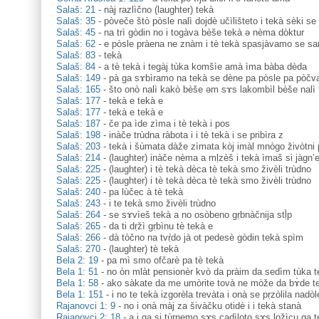
Salaš: 21
-
nàj razlìčno (laughter) tekà
Salaš: 35
-
pòveče štò pòsle nalì dojdè učìlišteto i tekà sèki s
Salaš: 45
-
na trì gòdin no i togàva bèše tekà ə nèma dòktur
Salaš: 62
-
e pòsle pràena ne znàm i tè tekà spasjàvamo se sa
Salaš: 83
-
tekà
Salaš: 84
-
a tè tekà i tegàj tùka komšìe amà ìma bàba dèda
Salaš: 149
-
pà ga sɤbìramo na tekà se dène pa pòsle pa pòčv
Salaš: 165
-
što onò nalì kakò bèše əm sɤs lakombìl bèše nalì 
Salaš: 177
-
tekà e tekà e
Salaš: 177
-
tekà e tekà e
Salaš: 187
-
če pa ìde zìma i tè tekà i pos
Salaš: 198
-
inàče trùdna ràbota i i tè tekà i se pribìra z
Salaš: 203
-
tekà i šùmata dàže zìmata kòj imàl mnògo živòtn
Salaš: 214
-
(laughter) inàče nèma a mḷzèš i tekà ìmaš si jàgn
Salaš: 225
-
(laughter) i tè tekà dèca tè tekà smo živèli trùdno
Salaš: 225
-
(laughter) i tè tekà dèca tè tekà smo živèli trùdno
Salaš: 240
-
pa lùčec à tè tekà
Salaš: 243
-
i te tekà smo živèli trùdno
Salaš: 264
-
se sɤvìeš tekà a no osòbeno gṛbnàčnija stḷ̀p
Salaš: 265
-
da ti dṛžì gṛbìnu tè tekà e
Salaš: 266
-
dà tòčno na tvṛ̀do jà ot pedesè gòdin tekà spìm
Salaš: 270
-
(laughter) tè tekà
Bela 2: 19
-
pa mì smo ofčarè pa tè tekà
Bela 1: 51
-
no òn mlàt pensionèr kvò da pràim da sedìm tùka t
Bela 1: 58
-
ako sàkate da me umòrite tovà ne mòže da bɤ̀de te
Bela 1: 151
-
i no te tekà izgorèla trevàta i onà se pṛzòlila nadòl
Rajanovci 1: 9
-
no i onà màj za šivàčku otidè i i tekà stanà
Rajanovci 2: 18
-
a i ga si tùrnemo sɤs cadìloto sɤs ložìcu ga