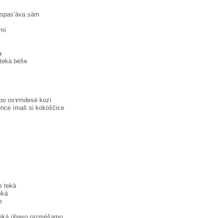
e spas’àva sàm
mì
a
tekà bèše
i po osɤmdesè kozì
’ence ìmaš si kokòščice
e tekà
kà
e
 tekà ùbavo razmèšamo