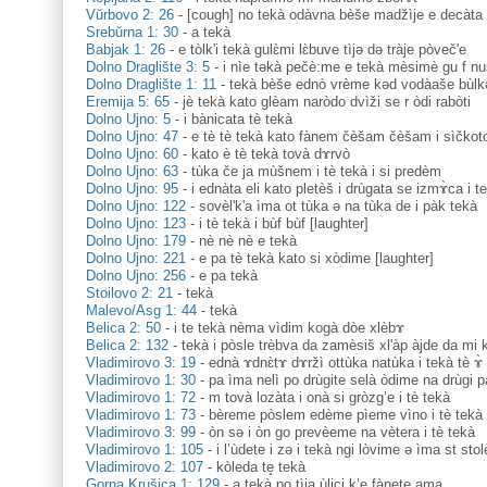
Vŭrbovo 2: 26
-
[cough] no tekà odàvna bèše madžìje e decàta
Srebŭrna 1: 30
-
a tekà
Babjak 1: 26
-
e tòlk'i tekà gulɛ̀mi lɛ̀buve tìjə də tràje pòveč'e
Dolno Draglište 3: 5
-
i nìe təkà pečè:me e tekà mèsimè gu f nu
Dolno Draglište 1: 11
-
tekà bèše ednò vrème kəd vodàaše bùlk
Eremija 5: 65
-
jè tekà kato glèam naròdo dvìži se r òdi rabòti
Dolno Ujno: 5
-
i bànicata tè tekà
Dolno Ujno: 47
-
e tè tè tekà kato fànem čèšam čèšam i sìčko
Dolno Ujno: 60
-
kato è tè tekà tovà dɤrvò
Dolno Ujno: 63
-
tùka če ja mùšnem i tè tekà i si predèm
Dolno Ujno: 95
-
i ednàta eli kato pletèš i drùgata se izmɤ̀ca i te
Dolno Ujno: 122
-
sovèl'k'a ìma ot tùka ə na tùka de i pàk tekà
Dolno Ujno: 123
-
i tè tekà i bùf bùf [laughter]
Dolno Ujno: 179
-
nè nè nè e tekà
Dolno Ujno: 221
-
e pa tè tekà kato si xòdime [laughter]
Dolno Ujno: 256
-
e pa tekà
Stoilovo 2: 21
-
tekà
Malevo/Asg 1: 44
-
tekà
Belica 2: 50
-
i te tekà nèma vìdim kogà dòe xlèbɤ
Belica 2: 132
-
tekà i pòsle trèbva da zamèsiš xl'àp àjde da mi 
Vladimirovo 3: 19
-
ednà ɤdnɛ̀tɤ dɤržì ottùka natùka i tekà tè ɤ
Vladimirovo 1: 30
-
pa ìma nelì po drùgite selà òdime na drùgi pa
Vladimirovo 1: 72
-
m tovà lozàta i onà si gròzg’e i tè tekà
Vladimirovo 1: 73
-
bèreme pòslem edème pìeme vìno i tè tekà
Vladimirovo 3: 99
-
òn sə i òn go prevèeme na vètera i tè tekà
Vladimirovo 1: 105
-
i l’ùdete i zə i tekà ngi lòvime ə ìma st stole
Vladimirovo 2: 107
-
kòleda te̥ tekà
Gorna Krušica 1: 129
-
a tekà po tìja ùlici k’e fànete ama