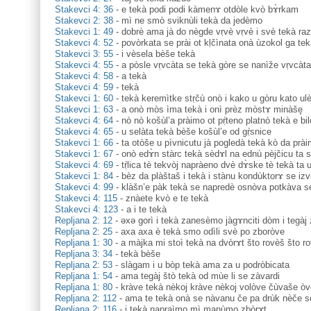
Stakevci 4: 36
-
e tekà podi podi kàmenɤ otdòle kvò bɤ̀rkam
Stakevci 2: 38
-
mì ne smò sviknùli tekà da jedèmo
Stakevci 1: 49
-
dobrè ama jà do nègde vṛvè vṛvè i svè tekà ra
Stakevci 4: 52
-
povòrkata se prài ot kḷčìnata onà ùzokol ga tek
Stakevci 3: 55
-
i vèsela bèše tekà
Stakevci 4: 55
-
a pòsle vṛvcàta se tekà gòre se nanìže vṛvcàta
Stakevci 4: 58
-
a tekà
Stakevci 4: 59
-
tekà
Stakevci 1: 60
-
tekà keremìtke stṛčù onò i kako u gòru kato ule
Stakevci 1: 63
-
a onò mòs ìma tekà i onì prèz mòstɤ minàše̥
Stakevci 4: 64
-
nò nò košùl’a pràimo ot pṛ̀teno platnò tekà e bilo
Stakevci 4: 65
-
u selàta tekà bèše košùl’e od gṛ̀snice
Stakevci 1: 66
-
ta otòše u pìvnicutu jà pogledà tekà kò da prà
Stakevci 1: 67
-
onò edɤ̀n stàrc tekà sèdɤl na ednù pèjčicu ta s
Stakevci 4: 69
-
tṛ̀lica tè tekvòj napràeno dvè dɤ̀ske tè tekà ta 
Stakevci 1: 84
-
bèz da plàštaš i tekà i stànu kondùktorɤ se izvi
Stakevci 4: 99
-
klàšn’e pàk tekà se napredè osnòva potkàva s
Stakevci 4: 115
-
znàete kvò e te tekà
Stakevci 4: 123
-
a i te tekà
Repljana 2: 12
-
əxə gorì i tekà zanesèmo jàgɤnciti dòm i tegàj
Repljana 2: 25
-
axa axa è tekà smo odìli svè po zboròve
Repljana 1: 30
-
a màjka mi stoì tekà na dvòrɤt što rovèš što ro
Repljana 3: 34
-
tekà bèše
Repljana 2: 53
-
slàgam i u bòp tekà ama za u podròbicata
Repljana 1: 54
-
ama tegàj štò tekà od mùe li se zàvardi
Repljana 1: 80
-
kràve tekà nèkoj kràve nèkoj volòve čùvaše ò
Repljana 2: 112
-
ama te tekà onà se nàvanu če pa drùk nèče 
Repljana 2: 116
-
i tekà napraìmo mì manùmo zbòrɤt