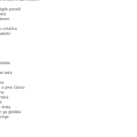
nègde posedì
ekà
fànem
 o vṛšàčka
nakèto
èdata
è tekà
sno
e a pres čàsno
zna
 tekà
̀
u òrata
ɤm ga gledàla
 sɤ̀ga