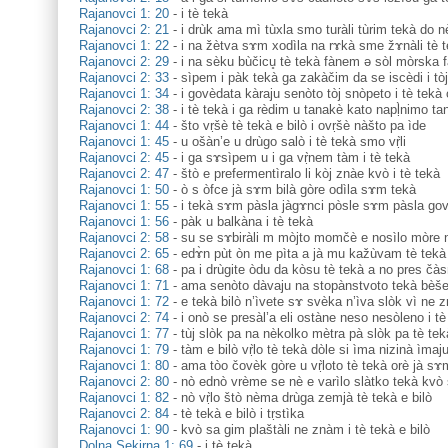
Rajanovci 1: 20
-
i tè tekà
Rajanovci 2: 21
-
i drùk ama mì tùxla smo turàli tùrim tekà do 
Rajanovci 1: 22
-
i na žètva sɤm xodìla na rɤkà sme žɤnàli tè t
Rajanovci 2: 29
-
i na sèku bùčicu̥ tè tekà fànem ə sòl mòrska 
Rajanovci 2: 33
-
sìpem i pàk tekà ga zakàčim da se iscèdi i tòj
Rajanovci 1: 34
-
i govèdata kàraju senòto tòj snòpeto i tè tekà
Rajanovci 2: 38
-
i tè tekà i ga rèdim u tanakè kato napḷ̀nimo ta
Rajanovci 1: 44
-
što vṛšè tè tekà e bilò i ovṛšè nàšto pa ìde
Rajanovci 1: 45
-
u ošàn’e u drùgo salò i tè tekà smo vṛ̀li
Rajanovci 2: 45
-
i ga sɤsìpem u i ga vṛ̀nem tàm i tè tekà
Rajanovci 2: 47
-
štò e prefermentìralo li kòj znàe kvò i tè tekà
Rajanovci 1: 50
-
ò s òfce jà sɤm bilà gòre odìla sɤm tekà
Rajanovci 1: 55
-
i tekà sɤm pàsla jàgɤnci pòsle sɤm pàsla gov
Rajanovci 1: 56
-
pàk u balkàna i tè tekà
Rajanovci 2: 58
-
su se sɤbiràli m mòjto momčè e nosìlo mòre n
Rajanovci 2: 65
-
edɤ̀n pùt òn me pìta a jà mu kažùvam tè tekà
Rajanovci 1: 68
-
pa i drùgite òdu da kòsu tè tekà a no pres čà
Rajanovci 1: 71
-
ama senòto dàvaju na stopànstvoto tekà bèš
Rajanovci 1: 72
-
e tekà bilò n’ìvete sɤ svèka n’ìva slòk vì ne 
Rajanovci 2: 74
-
i onò se presàl’a eli ostàne neso nesòleno i tè
Rajanovci 1: 77
-
tùj slòk pa na nèkolko mètra pà slòk pa tè teka
Rajanovci 1: 79
-
tàm e bilò vṛ̀lo tè tekà dòle si ìma nizinà ìmaj
Rajanovci 1: 80
-
ama tòo čovèk gòre u vṛ̀loto tè tekà orè jà s
Rajanovci 2: 80
-
nò ednò vrème se nè e varìlo slàtko tekà kvò
Rajanovci 1: 82
-
nò vṛ̀lo štò nèma drùga zemjà tè tekà e bilò
Rajanovci 2: 84
-
tè tekà e bilò i tṛstìka
Rajanovci 1: 90
-
kvò sa gim plaštàli ne znàm i tè tekà e bilò
Dolna Sekirna 1: 69
-
i tè tekà