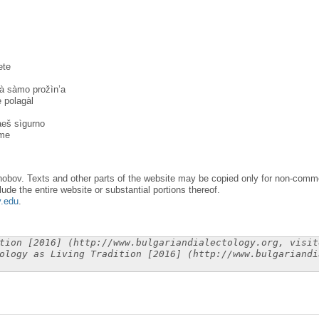
ete
à sàmo prožìn’a
 polagàl
àeš sìgurno
̀me
obov. Texts and other parts of the website may be copied only for non-commer
lude the entire website or substantial portions thereof.
y.edu
.
tion [2016] (http://www.bulgariandialectology.org, visit
ology as Living Tradition [2016] (http://www.bulgariandi