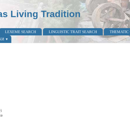
as Living Tradition
LEXEME SEARCH
LINGUISTIC TRAIT SEARCH
THEMATIC
КИ
ì
te