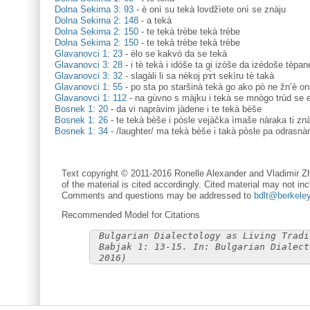
Dolna Sekirna 3: 93
-
è onì su tekà lovdžìete onì se znàju
Dolna Sekirna 2: 148
-
a tekà
Dolna Sekirna 2: 150
-
te tekà trèbe tekà trèbe
Dolna Sekirna 2: 150
-
te tekà trèbe tekà trèbe
Glavanovci 1: 23
-
èlo se kakvò da se tekà
Glavanovci 3: 28
-
i tè tekà i idòše ta gi izòše da izèdoše tèpan
Glavanovci 3: 32
-
slagàli li sa nèkoj pɤ̀t sekìru tè takà
Glavanovci 1: 55
-
po sta po staršinà tekà go ako pò ne žn’è on
Glavanovci 1: 112
-
na gùvno s màjku i tekà se mnògo trùd se e
Bosnek 1: 20
-
da vi napràvim jàdene i te tekà bèše
Bosnek 1: 26
-
te tekà bèše i pòsle vejàčka ìmaše nàraka ti zn
Bosnek 1: 34
-
/laughter/ ma tekà bèše i takà pòsle pa odrasna
Text copyright © 2011-2016 Ronelle Alexander and Vladimir Zh
of the material is cited accordingly. Cited material may not inc
Comments and questions may be addressed to
bdlt@berkele
Recommended Model for Citations
Bulgarian Dialectology as Living Tradi
Babjak 1: 13-15. In: Bulgarian Dialect
2016)