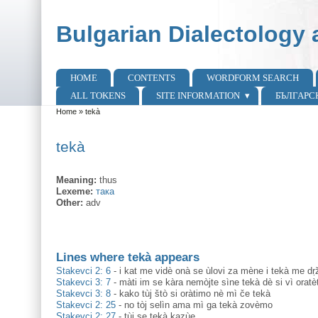
Skip to main content
Skip to search
Bulgarian Dialectology 
HOME
CONTENTS
WORDFORM SEARCH
Main menu
ALL TOKENS
SITE INFORMATION
БЪЛГАРС
Home
»
tekà
You are here
tekà
Meaning:
thus
Lexeme:
така
Other:
adv
Lines where tekà appears
Stakevci 2: 6
-
i kat me vidè onà se ùlovi za mène i tekà me dṛž
Stakevci 3: 7
-
màti im se kàra nemòjte sìne tekà dè si vì oratè
Stakevci 3: 8
-
kako tùj štò si oràtimo nè mì če tekà
Stakevci 2: 25
-
no tòj selìn ama mì ga tekà zovèmo
Stakevci 2: 27
-
tùj se tekà kazùe