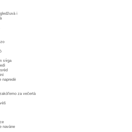
zgledžuvà i
à
̀zo
̀
im sɤ̀ga
edì
usrèd
nì
e napredè
 zakòl'emo za večertà
vèš
vce
se navàne