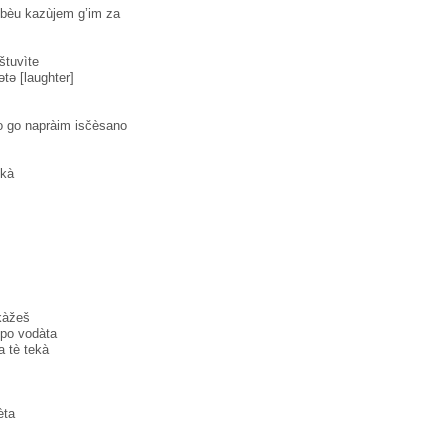
 bèu kazùjem g’im za
štuvìte
ətə [laughter]
to go napràim isčèsano
kà
kàžeš
̀ po vodàta
 tè tekà
̀ta