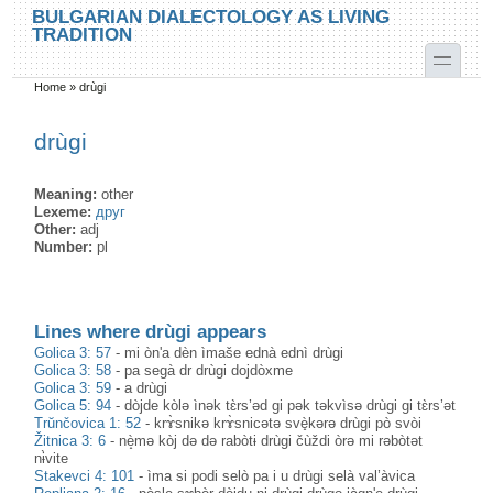
Skip to main content
Skip to search
BULGARIAN DIALECTOLOGY AS LIVING
TRADITION
toggle
Home
»
drùgi
You are here
drùgi
Meaning:
other
Lexeme:
друг
Other:
adj
Number:
pl
Lines where drùgi appears
Golica 3: 57
-
mi òn'a dèn ìmaše ednà ednì drùgi
Golica 3: 58
-
pa segà dr drùgi dojdòxme
Golica 3: 59
-
a drùgi
Golica 5: 94
-
dòjde kòlə ìnək tɛ̀rs’əd gi pək təkvìsə drùgi gi tɛ̀rs’ət
Trŭnčovica 1: 52
-
krɤ̀snikə krɤ̀snicətə svè̟kərə drùgi pò svòi
Žitnica 3: 6
-
nè̝mə kòj də də rabòtɨ drùgi čùždi òrə mi rəbòtət
nɨ̀vite
Stakevci 4: 101
-
ìma si podi selò pa i u drùgi selà val’àvica