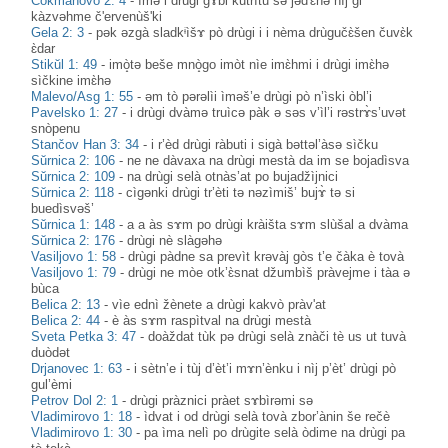
Čokmanovo 2: 4
-
ìmə i drùgi gɤ̀bi kutrìtu sə jəd'ɛ̀hə nìj gi
kàzvəhme č'ervenùš'ki
Gela 2: 3
-
pək əzgà sladkᶤìšɤ pò drùgi i i nèma drùgučɛ̀šen čuvɛ̀k
ɛ̀dar
Stikŭl 1: 49
-
imò̝tə beše mnò̝go imòt nìe imɛ̀hmi i drùgi imɛ̀hə
sìčkine imɛ̀hə
Malevo/Asg 1: 55
-
əm tò pərəlìi ìməš’e drùgi pò n’ìski òbl’i
Pavelsko 1: 27
-
i drùgi dvàmə truìcə pàk ə səs v’ìl’i rəstrɤ̀s’uvət
snòpenu
Stančov Han 3: 34
-
i r’èd drùgi ràbuti i sigà bəttəl’àsə sìčku
Sŭrnica 2: 106
-
ne ne dàvaxa na drùgi mestà da im se bojadìsva
Sŭrnica 2: 109
-
na drùgi selà otnàs’at po bujadžìjnici
Sŭrnica 2: 118
-
cìgənki drùgi tr’èti tə nəzìmiš’ bujɤ̀ tə si
buedìsvəš’
Sŭrnica 1: 148
-
a a às sɤm po drùgi kràišta sɤm slùšal a dvàma
Sŭrnica 2: 176
-
drùgi nè slàgəhə
Vasiljovo 1: 58
-
drùgi pàdne sa prevìt krəvàj gòs t’e čàka è tovà
Vasiljovo 1: 79
-
drùgi ne mòe otk’ɛ̀snat džumbìš pràvejme i tàa ə
bùca
Belica 2: 13
-
vìe ednì žènete a drùgi kakvò pràv'at
Belica 2: 44
-
è às sɤm raspìtval na drùgi mestà
Sveta Petka 3: 47
-
doàždat tùk pə drùgi selà znàči tè us ut tuvà
duòdət
Drjanovec 1: 63
-
i sètn’e i tùj d’èt’i mɤn’ènku i nìj p’èt’ drùgi pò
gul’èmi
Petrov Dol 2: 1
-
drùgi pràznici pràet sɤbìrəmi sə
Vladimirovo 1: 18
-
ìdvat i od drùgi selà tovà zbor’ànin še rečè
Vladimirovo 1: 30
-
pa ìma nelì po drùgite selà òdime na drùgi pa