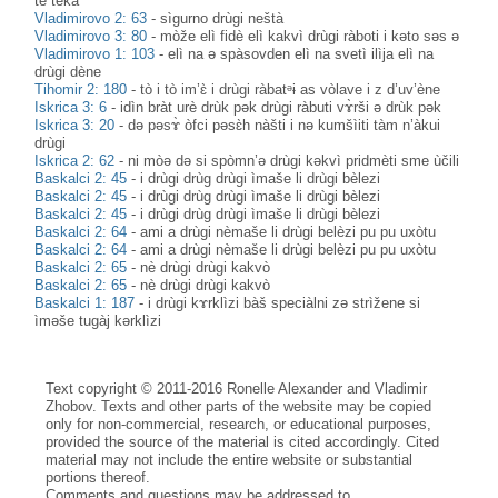
tè tekà
Vladimirovo 2: 63
-
sìgurno drùgi neštà
Vladimirovo 3: 80
-
mòže elì fidè elì kakvì drùgi ràboti i kəto səs ə
Vladimirovo 1: 103
-
elì na ə spàsovden elì na svetì ilìja elì na
drùgi dène
Tihomir 2: 180
-
tò i tò im’ɛ̀ i drùgi ràbatᵊɨ as vòlave i z d’uv’ène
Iskrica 3: 6
-
idìn bràt urè drùk pək drùgi ràbuti vɤ̀rši ə drùk pək
Iskrica 3: 20
-
də pəsɤ̀ òfci pəsɛ̀h nàšti i nə kumšìiti tàm n’àkui
drùgi
Iskrica 2: 62
-
ni mòə də si spòmn’ə drùgi kəkvì pridmèti sme ùčili
Baskalci 2: 45
-
i drùgi drùg drùgi ìmaše li drùgi bèlezi
Baskalci 2: 45
-
i drùgi drùg drùgi ìmaše li drùgi bèlezi
Baskalci 2: 45
-
i drùgi drùg drùgi ìmaše li drùgi bèlezi
Baskalci 2: 64
-
ami a drùgi nèmaše li drùgi belèzi pu pu uxòtu
Baskalci 2: 64
-
ami a drùgi nèmaše li drùgi belèzi pu pu uxòtu
Baskalci 2: 65
-
nè drùgi drùgi kakvò
Baskalci 2: 65
-
nè drùgi drùgi kakvò
Baskalci 1: 187
-
i drùgi kɤrklìzi bàš speciàlni zә strìžene si
ìmәše tugàj kәrklìzi
Text copyright © 2011-2016 Ronelle Alexander and Vladimir
Zhobov. Texts and other parts of the website may be copied
only for non-commercial, research, or educational purposes,
provided the source of the material is cited accordingly. Cited
material may not include the entire website or substantial
portions thereof.
Comments and questions may be addressed to