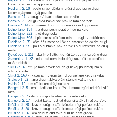
Repljana 2: 16
-
pòsle sɤbòr dòjdu ni drùgi drùgo jàgn'e drùgi
kòl'amo jàgɤnci tegàj pòveče
Repljana 2: 16
-
pòsle sɤbòr dòjdu ni drùgi drùgo jàgn'e drùgi
kòl'amo jàgɤnci tegàj pòveče
Bansko: 27
-
a drùgi kvì bànici òšte ste pravìle
Bansko: 29
-
drùgi kakvì bànici ste pravìle tàm sos zèle
Eremija 4: 14
-
tò ìmame drùgi živòtni nìe kàzvad gi pòrove
Dolno Ujno: 134
-
a a drùgi pèsni pèjat ə li se na xorò
Dolno Ujno: 222
-
a ot drùgi selà
Dolno Ujno: 305
-
i pòslem si pàk ìdat ednì u drùgi svatofštìnata
Drabišna 2: 25
-
òšte šès mèseca i še se smen'ɤ̀t še dòjdət drùgi
Drabišna 1: 95
-
pà zə hi hràniš' pàk s'ètn'e zə hi rəzred'ìš' nə drùgi
reštà
Kovačevo 1: 111
-
əku ìmə žəltìci k’e tùri žəltìcə nə kurdòne drùgi
Šumnatica 1: 82
-
ednì səš čèrni krilè drùgi səz bèli i pudred’èni
təkà rəzbìəš li
Skrŭt 2: 16
-
emi jà mòa čovèk odì drùgi nèkoj [laughter] nìa si
odìme stàrite
Skrŭt 1: 160
-
i kažùvat mu ednì tàm drùgi sèl’ane kət vìiš vìka
Stalevo 1: 92
-
ama drùgi takìva pràvi stànovi vàšte ne sɤ̀
Huhla 2: 10
-
əm s'à kò ənì drùgi sə jədɤ̀t
Bangejci 2: 5
-
əmi mlàd'i òrə kətu b'èxmi mumì irgèni ud drùgi silà
ìdea
Bangejci 2: 7
-
dà ud drùgi silà ìdea fəf nàše̥tu s'èlu
Bangejci 2: 17
-
i ot'ìət kàktu ìdət ud drùgi silà tùkə f nàše̥tu s'èlu
Brŭšljan 3: 20
-
kràvite drùgi pəs'àə kònetu drùgi pəs'àə biul'àtə
Brŭšljan 3: 20
-
kràvite drùgi pəs'àə kònetu drùgi pəs'àə biul'àtə
Brŭšljan 1: 26
-
əm drùgi ž'iòtni təkà surìi nè səm gl'èdəl