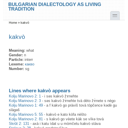
Skip to main content
Skip to search
BULGARIAN DIALECTOLOGY AS LIVING
TRADITION
toggle
Home
»
kakvò
You are here
kakvò
Meaning:
what
Gender:
n
Particle:
interr
Lexeme:
какво
Number:
sg
Lines where kakvò appears
Kolju Marinovo 2: 1
-
i səs kakvò žɤnehte
Kolju Marinovo 2: 3
-
səs kakvò žɤ̀nehte tvà dèto žɤ̀nete s nègo
Kolju Marinovo 1: 49
-
a f kakvò go pràviš tovà tòpčence kədè gu
slàgəš
Kolju Marinovo 5: 55
-
kakvò e kato kòfa nèšto
Kolju Marinovo 2: 81
-
s kakvò go vèete kàk se vìkə tovà
Skrŭt 2: 131
-
axà i katu ìdat u u mòmčetu kakvò stàva