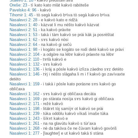
Stalevo 2: 28
-
kakvò predstavl’àva
Oreše: 23
-
tì kato kato mlàt kakvò rabòteše
Pavelsko 4: 96
-
kakvò
Tihomir 1: 45
-
tò segà kakvò bᵊìva tò segà kakvo bᵊìva
Nasalevci 2: 28
-
e kakvò kato e ridžà
Nasalevci 1: 40
-
kàzvat li mu nèšto kakvò kàzvat
Nasalevci 2: 51
-
ka kakvò pràvite
Nasalevci 1: 53
-
takà i tàm kakvò se prài kàk ja posrèštat
Nasalevci 1: 62
-
sɤs kakvò nòsi
Nasalevci 2: 64
-
na kakvò gi sečù
Nasalevci 1: 98
-
i kogàto se kogàto se rodì detè kakvò se pràvi
Nasalevci 2: 104
-
a odgòre na lèbɤ kakvò pràexte na lèbɤ
Nasalevci 2: 110
-
tɤrlà kakvò e
Nasalevci 1: 132
-
sɤs kakvò
Nasalevci 1: 136
-
i kràj a pòsle kakvò izlìza zàedno sɤz detèto
Nasalevci 1: 146
-
tɤ̀j i nèšto slàgaha li m i f kakvò go zavìvaxte
detèto
Nasalevci 1: 159
-
i takà i pòsle kato poràsne sɤs kakvò go
oblìčaxa
Nasalevci 1: 162
-
sɤs kakvò gi oblìčaxa decàta
Nasalevci 1: 169
-
po stàrata nosìja sɤs kakvò gi oblìčaxa
Nasalevci 2: 171
-
režè kakvò
Nasalevci 1: 198
-
litàkɤt tòj samìjɤ ot kakvò se prài
Nasalevci 1: 239
-
tùka oddòlu kakvò vìkaš ìmaše tùka
Nasalevci 1: 243
-
šìkɤt kakvò e
Nasalevci 1: 261
-
na na glavùtu kakvò s tùr’axa
Nasalevci 1: 268
-
nè da takòva če ne čùvam kakvò govòriš
Nasalevci 1: 277
-
[laughter] e ut kakvò takà ti stàna