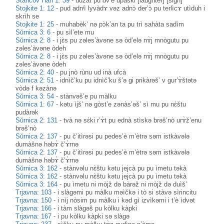
Stančov Han 1: 39
-
udzàt pu dv’è upàški [laughter] [sigh]
Stojkite 1: 12
-
pud adnᶤì lyvàdɤ vəz adnɔ̀ der’ɔ̀ pu terlìcɤ utìduh i
skrìh se
Stojkite 1: 25
-
muhabèk’ nə pɔ̀k’an ta pu trì sahàta sadìm
Sŭrnica 3: 6
-
pu sìl’ete mu
Sŭrnica 2: 8
-
i jɛ̀s pu zəles’àvəne sə òd’elə nɤ̀j mnògutu pu
zəles’àvəne òdeh
Sŭrnica 2: 8
-
i jɛ̀s pu zəles’àvəne sə òd’elə nɤ̀j mnògutu pu
zəles’àvəne òdeh
Sŭrnica 2: 40
-
pu jnò rùnu ud inà ufcà
Sŭrnica 2: 51
-
idnìč’ku pu idnìč’ku š’ə gi prikàrəš’ v gur’ɤ̀štətə
vòdə f kəzànə
Sŭrnica 3: 54
-
stànvəš’e pu màlku
Sŭrnica 1: 67
-
kətu ìjš’ nə gòst’e zənàs’əš’ sì mu pu nɛ̀štu
pudàrək
Sŭrnica 2: 131
-
tvà nə sɛ̀ki r’ɤ̀t pu ednà stìskə brəš’nò urɤ̀ž’enu
brəš’nò
Sŭrnica 2: 137
-
pu č’itìrəsi pu pedes’è m’ètrə səm istkàvələ
dumàšnə həbɤ̀ č’ɤ̀rnə
Sŭrnica 2: 137
-
pu č’itìrəsi pu pedes’è m’ètrə səm istkàvələ
dumàšnə həbɤ̀ č’ɤ̀rnə
Sŭrnica 3: 162
-
stànvəlu nɛ̀štu kətu jejcà pu pu ìmetu təkà
Sŭrnica 3: 162
-
stànvəlu nɛ̀štu kətu jejcà pu pu ìmetu təkà
Sŭrnica 3: 164
-
pu ìmetu ni mòjž də bàrəž ni mòjž də duìš’
Trjavna: 103
-
i slàgəmi pu màlku məìčkə i tò si stàvə sìrincitu
Trjavna: 150
-
i nìj nòsim pu màlku i kəd gì izvìkəmi i t’è ìdvət
Trjavna: 166
-
i tàm slàgəš pu kòlku kàpki
Trjavna: 167
-
i pu kòlku kàpki sə slàgə