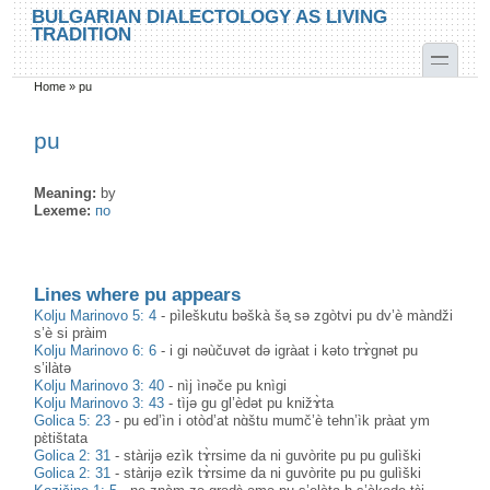
Skip to main content
Skip to search
BULGARIAN DIALECTOLOGY AS LIVING
TRADITION
toggle
Home
»
pu
You are here
pu
Meaning:
by
Lexeme:
по
Lines where pu appears
Kolju Marinovo 5: 4
-
pìleškutu bəškà šә̥ sə zgòtvi pu dv’è màndži
s’è si pràim
Kolju Marinovo 6: 6
-
i gi nəùčuvət də igràat i kəto trɤ̀gnət pu
s’ilàtə
Kolju Marinovo 3: 40
-
nìj ìnəče pu knìgi
Kolju Marinovo 3: 43
-
tìjə gu gl’èdət pu knižɤ̀ta
Golica 5: 23
-
pu ed’ìn i otòd’at nɑ̀štu mumč’è tehn’ìk pràat ym
pɛ̀tištata
Golica 2: 31
-
stàrijə ezìk tɤ̀rsime da ni guvòrite pu pu gulìški
Golica 2: 31
-
stàrijə ezìk tɤ̀rsime da ni guvòrite pu pu gulìški