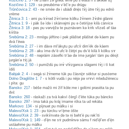
Kozičino 1: 5
-
ne znàm zə grədɛ̀ əmə pu s’elàta h s’àkəde tɛ̀j
Kozičino 1: 129
-
sə preubɛ̀rnə v’èč’e pu drùgu
Trŭnčovica 2: 43
-
ne smèe də i ubàdi dnè̟s tɤ̀j ùtre tɤ̀j pu ednò
vrème
Žitnica 3: 1
-
əmi pu kɤ̀rəd žɤ̀n’eme kòlku žɤ̀nem žɤ̀dnɨ glànnɨ
Žitnica 1: 9
-
i pàk šə ìdə i skàrvəjmi pu ə četirìjse kilà càrvicə
Žitnica 3: 18
-
pəs pu vərvè̝žə te puznàvəm kə kɤ̀k vlìzəš əf tàə
kɤ̀štə
Srebŭrna 2: 23
-
mnògu jèftino i pək plàštət plàštət də kàem pu
dvà l’èwa
Srebŭrna 2: 27
-
i im dàvə ml’àku̥tu pu ufcɤ̀ dim’èk də kàem
Srebŭrna 2: 28
-
aku ìmə dv’è ufc’è čèti̥ri pu dv’è kilà li kòlku sɤ
Srebŭrna 2: 48
-
nəpràim zàsefki tr’àə də ìmə jurgàn’ tàm pu dèsi̥t
jurgàn’ə tɤ̀j jà
Srebŭrna 2: 50
-
i pumiždù pu inɤ̀ vlɤ̀zgəncə slàgəmi tɤ̀j i tì kət
ìdiš
Babjak 2: 4
-
i segà si žɤ̀neme tùk pu čàsnijɤ sèktur si pusɛ̀eme
Dolno Draglište 1: 7
-
s kòtli vudà i pu nèjə pə vrɤvì mlədužènecu
i pìta: gu
Bansko: 217
-
bèše mažò mi žìf kòle:me i golɛ̀mi prasèta ta pu
dvɛ̀
Bansko: 260
-
ràskaži za tvà kakvì čèrg'i č'ète tùka pu bàncko
Bansko: 297
-
ìma takà pu kràj ìmame rɛ̀ka ta ud rekàta
Markovo: 134
-
si pìjnuət pu màlku i si
Malevo/Xsk 1: 23
-
pu tùrcku vr’è̝me òšte
Malevo/Xsk 2: 39
-
svikɤ̀rvətə də tə ni bəht’è pu rək’ìti
Malevo/Xsk 1: 149
-
d’è̝n ne sɤ̀ pudmɨ̀nvə sàmu f nid’è̝l’en d’è̝n
ustàəhme pu màlku