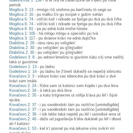
Malevo/Xsk 1: 154
-
sl’ət tvà nə zədəl’džɨ̀hə də s’è̝em pu mlòk
pəmùk
Mogilica 3: 13
-
mnògo rɔ̀š sɛ̀ehmə pu bərčìnetu tò segà se
Mogilica 2: 16
-
pu màlku š'e gu issìpət v gulɛ̀m səhàn
Mogilica 6: 74
-
vòl'cki kolì i nɛ̀kəde se fprɛ̀gə pu dvà pu dvà čiftə
Mogilica 6: 74
-
vòl'cki kolì i nɛ̀kəde se fprɛ̀gə pu dvà pu dvà čiftə
Mogilica 6: 81
-
pa pu ednà kulà imɛ̀hə hòrətə
Mogilica 1: 105
-
hà mlògu mlògu e speciəlìs pu tvà
Mogilica 3: 117
-
pu dvàese kràvi nə ədnà dujɛ̀č'kə
Drabišna 2: 29
-
rànu rànu pu velìgden’
Drabišna 2: 30
-
pu velìg'den' pu g'òrg'udèn'
Drabišna 2: 30
-
pu velìg'den' pu g'òrg'udèn'
Godeševo 3: 8
-
pu ədnovr'àmešnu si guvòrim kàtu sɤ̀j sme nəšlɤ̀j
təkà si guvòrime
Godeševo 1: 13
-
pu làdnu
Godeševo 1: 14
-
pu làdnu še ž'òneš dukəd'è̝ sə nəpečè̝ slòncetu
Kovačevo 2: 3
-
vòluve kràvi səs tèlencètə pu dvè kràvi s dvè
kràvi səm imàlə
Kovačevo 2: 24
-
fčèrə səm ut kətùnci səm kùpɨlə i pu dva lèvə
Kovačevo 2: 34
-
à təkà pu dvà lèvə
Kovačevo 2: 35
-
a katu trɤ̀gnəxme ut sòfija b’àxa pu lèf i šijsè
ejcàta
Kovačevo 2: 37
-
i pu səndèndski tàm pu rəzlično [unintelligible]
Kovačevo 2: 37
-
i pu səndèndski tàm pu rəzlično [unintelligible]
Kovačevo 2: 38
-
i tùk bèše təkà nəprèš pu lèf i usimdisè əmə ut
Kovačevo 2: 40
-
dàže ud juguslàvijə b’àhə dukàrəli pu lèf i dèset
əh f kətùnci
Kovačevo 1: 53
-
kət k’i pùsnət pu inà àrkumə vìnu svikɤ̀r mì