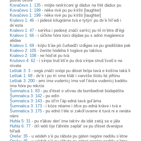
pusrèt dvòrə
Kovačevo 1: 135
-
mòjte rəskɤ̀cəni gi dàdux nə frèt dàdux pu
Kovačevo 1: 199
-
nèkə rivè pu pu kɤ̀šti [laughter]
Kovačevo 1: 199
-
nèkə rivè pu pu kɤ̀šti [laughter]
Kralevo 1: 46
-
i pidesè kilugràmə tvà e tytỳn’ pu dv’è hìl’ədi i
dv’estə
Kralevo 1: 47
-
sərɤ̀ka i pedesè̝ znàči sərɤ̀ci̥ pu trɨ̀ m’ètrə dl’ègi
Kralevo 1: 66
-
i sɨ̀čkite hòrə tùrcɨ dòjdəə pu s ədnò məgàrence
ətɨ̀dəə
Kralevo 1: 69
-
kòjtu b’àə pò čurbədžì izdɨ̀gəə sə pu grədištàtə pək
Kralevo 2: 105
-
ženìte hòdeha li togàvə pu takòva
Kralevo 2: 108
-
ne hòd’ət pu tvà
Kruševo 4: 62
-
i sɤ̀rpə truš’èš’e pu dvà sɤ̀rpə struš’ɛ̀vəš’e nə
nìvətə
Leštak 3: 3
-
segà znàči snòpi pu dèset bròjə təvà e košìnə təkà li
Leštak 1: 68
-
dv’è i pu trì sme klàli i vərvɛ̀še štòtu bɛ̀ jèftinu
Leštak 3: 200
-
əmi ìmə vudenìci̥ ìmə vəf l’èskə vudenìci̥ kədètu
ìmə hòrə pu rekʌ̀tə
Šumnatica 1: 83
-
pu d’èset o utìvəu də bumbədìrət bùdəpèštə
Šumnatica 3: 142
-
pu edìn
Šumnatica 3: 143
-
pu id’ìn l’àp ednà tavà gul’àma
Šumnatica 3: 173
-
i kòze nèame i òfce pu ednà kràvə i tvà e
Šumnatica 3: 175
-
pu ednò t’èle si zəkòl’uvame è tuvà ni e rənàtə
nàmi
Huhla 5: 31
-
pu n'àkəv den' imə təkɤ̀v də idə̀t zətùj se e jàlə
Huhla 6: 77
-
òt'ɨ wòti tìje t'àhnite zəplàt' sə pu d'èset dvənàjse
hìl'ədi
Oreše: 35
-
u wòdeh s’è pu ràbutə pu gàteri nəgòre nədòlu s’ètne