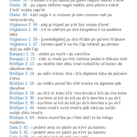
Oreše: 35
-
u wòdeh s’è pu ràbutə pu gàteri nəgòre nədòlu s’ètne
Oreše: 36
-
pu zàpəs òdihme nagòr nədòlu ama pòmn’ə kəkòf
ž’ivòt’ imàše nəpr’èt
Oreše: 60
-
kàži segà tì si vinòven jà səm vinòven nəlì pu
iskàzuvàn’etu̥
Vŭglarovo 2: 56
-
pàg gi trùpəš pu p’è̝t šè̝s snòpə d’è̝vet’
Vŭglarovo 1: 58
-
n’è te udel’è̝ni pu dvà kilugràmə li sə pudèleni
təkà
Vŭglarovo 1: 59
-
[unintelligible] pu dvà hl’àbə pò gul’èmi hl’àbuve
Vŭglarovo 1: 67
-
fùrnətə upeč’è sə tòu l’àp iskàrəž gu pitnàes
duši̥ pu ədɨ̀n l’àp
Bangejci 1: 31
-
utidòə pu mur'è i às səmìčkə
Bangejci 1: 72
-
s'èki si ìməši pu trìis četìrise pedes’è d'èkərə imòt
Brŭšljan 3: 13
-
pu skelìte tàm dètu ìmət čurbəžìite uč'àstəci də
ràbutime tàm
Brŭšljan 3: 14
-
pu edìn m'ɛ̀sec dvà i št'à dòjdeme tùkə də pòčnem
ž'ètvə
Brŭšljan 1: 16
-
pu màlku punəč'àlu sl'et tvàskə nə àgneətə pàk
dàvəhne
Brŭšljan 3: 18
-
pu dv'ɛ̀ trì kràvi št'à: ìmə bìvulicə št'à də ìmə kòne
Brŭšljan 3: 30
-
kuv'ème ut kòl du kòl pu dv'à dərv'ètə e pu dv'ɛ̀
Brŭšljan 3: 30
-
kuv'ème ut kòl du kòl pu dv'à dərv'ètə e pu dv'ɛ̀
Brŭšljan 1: 44
-
kòne ìməš'e svìni ìməš'e pàk təkà pu surìjki
surìjki d'ètu ìməš'e
Brŭšljan 4: 64
-
mòmi mumč'ètə pu č'ètiri dùš'i tò be mlògu
mudèrnu
Gela 3: 42
-
i pruletɤ̀ əma sɤ pàslɤ pu kɤ̀rɤ pu baìretu
Gela 3: 42
-
i pruletɤ̀ əma sɤ pàslɤ pu kɤ̀rɤ pu baìretu