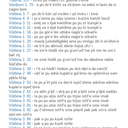
Trjavna: 237
-
sìčku pu màlku tɤ̀z gudìnə n’èmə
Vasiljovo 1: 70
-
ə pu dv’è kɤ̀šti sa zb’è̝rem na ednò m’àsto da si
zagov’è̝em
Vŭrbina 3: 7
-
pu dv’è kòri ud visòke i ud nìsku i i kinà
Vŭrbina 4: 9
-
i jə s’ɛ̀eme pu nèjə sɛ̀eme i kučɛ̀ni kərtòfi fəsùl’
Vŭrbina 3: 11
-
enèj se s’èjət kərtòfine pu pu trì kumpɨ̀r’ə
Vŭrbina 3: 11
-
enèj se s’èjət kərtòfine pu pu trì kumpɨ̀r’ə
Vŭrbina 1: 16
-
pu pu gòr’e lès uttùkə nəgòr’e sɛ̀kəd’e
Vŭrbina 1: 16
-
pu pu gòr’e lès uttùkə nəgòr’e sɛ̀kəd’e
Vŭrbina 1: 20
-
məslà [unintelligible] əmə pu mnògu òfc’e im’èhm’e
Vŭrbina 1: 21
-
ne b’è pu altmɯ̀š dəvàr šejsè̝ ufcì i
Vŭrbina 1: 27
-
ne sm’è hòdili nìe pu g’um’urž’ìne pɤ̀ nìe ne sm’ʌ̀
bəlì nìj
Vŭrbina 1: 32
-
ne smè hòdili pu g’um’urž’ìne də ràbutime nàšte
hòd’ehə du
Vŭrbina 1: 34
-
i t’è sə hòdil’i hòdum pu dvà dè̝n’ə də vərvìš’
Vŭrbina 2: 49
-
vè̝č’er pu ədnà kupàn’ə gul’èmə nə upštinɤ̀sə səm
pè̝klə hl’èp
Vŭrbina 2: 52
-
tə pu p’ɤ̀t pʌ̀ti zə den’è ispìč’ehme ədnɤ̀nə ədnɤ̀nə
kupàn’ə ispeč’è̝me
Vŭrbina 2: 61
-
zə ədìn p’è̝š’ i dvà pu p’èt p’è̝šti sme p’è̝kli nədòlu
Vŭrbina 3: 81
-
tə pu pu utùs istìf’e pu trìjse istìf’e sme ìməli
Vŭrbina 3: 81
-
tə pu pu utùs istìf’e pu trìjse istìf’e sme ìməli
Vŭrbina 3: 81
-
tə pu pu utùs istìf’e pu trìjse istìf’e sme ìməli
Vŭrbina 3: 82
-
pu č’etìrese istìf’e sme pràvili pək pək sm’e stòrili
wòs’em istìf’e
Vŭrbina 3: 86
-
pək ə pu pu kɯ̀rk istìfe
Vŭrbina 3: 86
-
pək ə pu pu kɯ̀rk istìfe