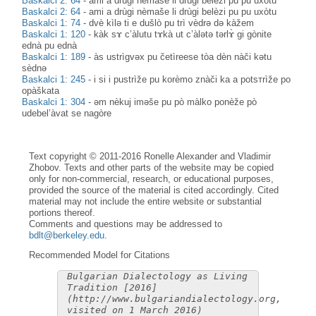
Baskalci 2: 64
-
ami a drùgi nèmaše li drùgi belèzi pu pu uxòtu
Baskalci 2: 64
-
ami a drùgi nèmaše li drùgi belèzi pu pu uxòtu
Baskalci 1: 74
-
dvè kìlә ti e dušlò pu trì vèdrә dә kàžem
Baskalci 1: 120
-
kàk sɤ c’àlutu tɤkà ut c’àlәtә tәrlɤ̀ gi gònite
ednà pu ednà
Baskalci 1: 189
-
às ustrìgvәx pu četìreese tòa dèn nàči kәtu
sèdnә
Baskalci 1: 245
-
i si i pustrìže pu korèmo znàči ka a potsтrìže po
opàškata
Baskalci 1: 304
-
əm nèkuj iməše pu pò màlko ponèže pò
udebel’àvat se nagòre
Text copyright © 2011-2016 Ronelle Alexander and Vladimir
Zhobov. Texts and other parts of the website may be copied
only for non-commercial, research, or educational purposes,
provided the source of the material is cited accordingly. Cited
material may not include the entire website or substantial
portions thereof.
Comments and questions may be addressed to
bdlt@berkeley.edu
.
Recommended Model for Citations
Bulgarian Dialectology as Living
Tradition [2016]
(http://www.bulgariandialectology.org,
visited on 1 March 2016)