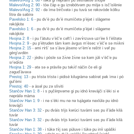
Malevo/Asg 1: 86
-
təkà gi nəpràim pu šesnàese snòpə
Malevo/Asg 2: 90
-
tòə čàp ə gu izrəbòtvəm pu mòjə s isč’islènie
Malevo/Asg 2: 92
-
də ìmə bɤ̀čvətə i pu tuvà se rəkovòde kòlku
lìtrə də səbìrə
Pavelsko 1: 6
-
pu dv’è pu dv’è mumìčetə p’èjət i slàgəme
rəkòjkite
Pavelsko 1: 6
-
pu dv’è pu dv’è mumìčetə p’èjət i slàgəme
rəkòjkite
Hvojna 2: 8
-
i pu l’àtutu v’èč’e cəft’ì i zəvɤ̀rzuvə uzr’èe li l’èštətə
Hvojna 2: 9
-
pu p’ètruden tàm kəm àvgus m’èsec v’èč’e sə mʌ̀kni
Hvojna 2: 15
-
əmi rɤ̀š’ sə s’àvə jèseno vr’èm’e rəštɤ̀ i vəf pu
gèrg’uvdèn
Hvojna 2: 22
-
jèdru i pòsle sə žʌ̀ne žʌ̀ne sə kəm jùli v’èč’e pu
sr’edʌ̀tə
Hvojna 1: 29
-
ətə sə ə pràvilə pu təkʌ̀f nàčin če eli gi
zəgud’àvəxə
Prestoj: 13
-
pu trìstə trìstə i pidisè kilugràmə səbìrət pək ìmə i pò
gul’èmi
Prestoj: 40
-
ə àsəl pu zə slìviti
Stančov Han 1: 8
-
i s pu̥čèrpvəme gi pu idnò krәvàjči s’èki si e
nәpràilə màma
Stančov Han 1: 9
-
i nə s’èki mu nə nә tujàgәtә nəxlùlə pu idnò
krәvàjči
Stančov Han 3: 32
-
pu dvàis trìjs kərùci tuvàrni səs pu il’àdə kilà
tuvàr
Stančov Han 3: 32
-
pu dvàis trìjs kərùci tuvàrni səs pu il’àdə kilà
tuvàr
Stančov Han 1: 38
-
i tùkә tɤ̀j sәs pùluve i tùkә pu inɤ̀ upàški