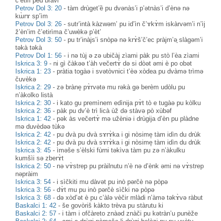
č’ètiri pèd bràvi
Petrov Dol 3: 20
-
tàm drùget’ȅ pu dvənàs’i p’ətnàs’i d’ènə nə
kɯ̀rɤ sp’ìm
Petrov Dol 3: 26
-
sutr’intà kàzwəm’ pu id’ìn č’ɤkɤ̀m iskàrvəm’i n’ìj
ž’èn’im č’etirìma č’uwèkə p’èt’
Petrov Dol 3: 50
-
pu tr’inàjs’i snòpə nə krɤ̀š’č’ec pràjm’ә̟ slàgəm’i
təkà təkà
Petrov Dol 1: 56
-
i nə tùj ə zə ubičàj zìami pàk pu stò l’èa zìami
Iskrica 3: 9
-
ni gì čàkəə t’àh večertɤ̀ də si dòət əmi è po obət
Iskrica 1: 23
-
pràtia togàə i svətòvnici t’èə xòdea pu dvàmə trìmə
čuvèkə
Iskrica 2: 29
-
zə bràne̝ pɤ̀rvətə mu rəkà gə berèm udòlu pu
n’àkolko listà
Iskrica 2: 30
-
i kato gu premìnem edìnija pɤ̀t tò e tugàə pu kòlku
Iskrica 2: 36
-
pàk pu dv’è trì licà ùž də stàvə pò xùbəf
Iskrica 1: 42
-
pək às večertɤ̀ mə užèniə i drùgija d’èn pu plàdne
mə duvèdəə tùkə
Iskrica 2: 42
-
pu dvà pu dvà sɤrɤ̀ka i gi nòsime̝ tàm idìn du drùk
Iskrica 2: 42
-
pu dvà pu dvà sɤrɤ̀ka i gi nòsime̝ tàm idìn du drùk
Iskrica 3: 45
-
ìməše s’èlski fùrni təkìva tàm pu zə n’àkulku
kumšìi sə zberɤ̀t
Iskrica 2: 50
-
nə vɤ̀strep pu pràilnutu n’è nə d’ènk əmi nə vɤ̀strep
nəpràim
Iskrica 3: 54
-
i sìčkiti mu dàvət pu inò pərčè nə pòpə
Iskrica 3: 56
-
dɤ̀t mu pu inò pərčè sìčki nə pòpə
Iskrica 3: 68
-
də xòd’ət è pu c’àlə vèčir mlàdi n’àmə təkɤ̀və ràbut
Baskalci 1: 42
-
še govòriš kàkto trèva pu stàrutu ki
Baskalci 2: 57
-
i tàm i ofčàreto znàәd znàči pu kәtràn’u punèže