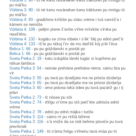
Vŭrbina 3: 90
-
tò nè kənu nuvànəkən kənu tràkturən pu mnògu tò
pu màl’ku
Vŭrbina 3: 90
-
tò nè kənu nuvànəkən kənu tràkturən pu mnògu tò
pu màl’ku
Vŭrbina 4: 93
-
grədɛ̀hme kɤ̀štite pu stàru vrème i tvà vərvɛ̀š’e i
kàmeni se nemɛ̀še
Vŭrbina 4: 109
-
jədè̝m pìene ž’enìte vɤ̀tre mɤ̀skite vɤ̀nkə pu
nəud’èlnu
Vŭrbina 4: 132
-
kugàtu sə zìmə rùbətə i s’èk’ fàti̥ pu ednò pərč’è
Vŭrbina 4: 133
-
ìš’te pu nɛ̀kuj l’ɛ̀v də mu dəd’èš kòj p’èt l’èvə
Belica 1: 66
-
pu pu gràždanski e postàt po
Belica 1: 66
-
pu pu gràždanski e postàt po
Sveta Petka 2: 19
-
kәtu izdujdòә làmbi tugàs si kupìhme pu
nɛ̀kuә làmbicә
Sveta Petka 3: 54
-
nemàe prehrànə prehrànə nèma: sàmu bɛ̀a pu
vɤ̀
Sveta Petka 3: 55
-
pu təvà pu dzədìjətə mə nə pròstə dzidərìjə
Sveta Petka 3: 55
-
pu təvà pu dzədìjətə mə nə pròstə dzidərìjə
Sveta Petka 3: 60
-
əmə pràvea təkà òdeə pu tuvà pazàriž gu i ti̥
pràvi
Sveta Petka 2: 73
-
tɛ̀ nòseә pu stò
Sveta Petka 2: 74
-
dɤ̀lgu vr’ɛ̀me pu stò pәrč’ètә udnisɛ̀a ednò
vrɛ̀me
Sveta Petka 2: 78
-
ednò pu ednò màjkә i turɛ̀lә
Sveta Petka 3: 114
-
sàmo rɤ̀ pu rɤštà bɛ̀hme
Sveta Petka 3: 116
-
s’à mòže da se ròdi behme pòveče pu tuvà
prevìknəli
Sveta Petka 1: 149
-
tò n’àma fnògu vɤ̀lnenu tavà imàa pu tri