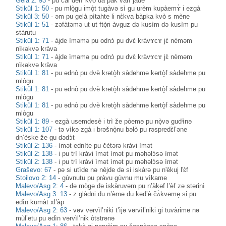
Gela 2: 93
-
pu càl dèn' kvò da pàk varì jadè
Stikŭl 1: 50
-
pu mlò̝gu imò̝t tugàvə sì gu urèm kupàemɤ̀ i ezgà
Stikŭl 3: 50
-
əm pu gelà pìtahte li nɛ̀kva bàpka kvò s mène
Stikŭl 1: 51
-
zəfàtəmə ut ut ftò̝ri àvguz də kusìm də kusìm pu
stàrutu
Stikŭl 1: 71
-
àjde ìməmə pu odnɔ̀ pu dvɛ̀ kràvɤcɤ jɛ̀ nèməm
nìkəkvə kràva
Stikŭl 1: 71
-
àjde ìməmə pu odnɔ̀ pu dvɛ̀ kràvɤcɤ jɛ̀ nèməm
nìkəkvə kràva
Stikŭl 1: 81
-
pu ədnò pu dvè krətò̝h sàdehmə kərtò̝f sàdehme pu
mlògu
Stikŭl 1: 81
-
pu ədnò pu dvè krətò̝h sàdehmə kərtò̝f sàdehme pu
mlògu
Stikŭl 1: 81
-
pu ədnò pu dvè krətò̝h sàdehmə kərtò̝f sàdehme pu
mlògu
Stikŭl 1: 89
-
ezgà usemdesè i trì že pòemə pu nò̝və gudᶤìnə
Stikŭl 1: 107
-
tə vìkə zgà i brəšnò̝nu bəlò pu rəspredɛ̀l’əne
dn’èske že gu dədɔ̀t
Stikŭl 2: 136
-
ìmət ednìte pu čètərə kràvi ìmət
Stikŭl 2: 138
-
i pu trì kràvi ìmət ìmət pu məhəlɔ̀sə ìmət
Stikŭl 2: 138
-
i pu trì kràvi ìmət ìmət pu məhəlɔ̀sə ìmət
Graševo: 67
-
pə si utìde nə nèjde də si iskàrə pu n'èkuj l'ɛ̀f
Stoilovo 2: 14
-
gùvnutu pu pràvu gùvnu mu vìkame
Malevo/Asg 2: 4
-
də mògə də iskàruvəm pu n’àkəf l’èf zə stərinì
Malevo/Asg 3: 13
-
z glàdni du n’èmə du kəd’è čʌ̀kvəme̥ si pu
edìn kumàt xl’àp
Malevo/Asg 2: 63
-
vəv vərvìl’niki t’ìjə vərvìl’niki gi tuvàrime nə
mùl’etu pu ədìn vərvìl’nik òtstrənə