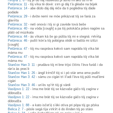
Hvojna 1: 8
-
tòj je ud nàj hùbəvutu pr’àsnu ml’àku uš’m’èr’
Petŭrnica: 11
-
tòj vìka tè dovè: sɤn gi dàj t’à glèaše na bɛ̀jek
Petŭrnica: 14
-
abe dɛ̀do dàj dàj rèče da ti poglèdna tòj dàde
podàde
Petŭrnica: 29
-
i dvɛ̀te nemì ne mòe prikàzvat tòj se fanà za
glavɤ̀ta
Petŭrnica: 32
-
netì onovà i tòj si gi zavède tovà beše
Petŭrnica: 40
-
na vòda [cough] a pa tòj potskàča pràvo nagòre sa
plàši od mùzikata
Petŭrnica: 44
-
às vìkam kà še go pùšta tòj mi e stegnà: rɤkɤ̀tḁ
Petŭrnica: 46
-
puštì kòn’a tòj pobɛ̀gna otidè si baštà mi izlɛ̀zi
[cough]
Petŭrnica: 47
-
tòj mu raspràva kəkvò sam napràila tòj vìka bè
màma mu
Petŭrnica: 47
-
tòj mu raspràva kəkvò sam napràila tòj vìka bè
màma mu
Stančov Han 3: 11
-
prudàvə tòj m’ène trìjsi čitìris l’èvə furàš i də
ràn’ə às prəs’è
Stančov Han 1: 26
-
àngil kɤ̀nčif tòj si i pò stàr əmə әmә pudìri
Stančov Han 3: 42
-
sàmu zə cigàri trì ìl’ədi l’èvə tòj pùši mud’èrnɨ
cigàri
Stančov Han 3: 46
-
un’ès sp’ɤ̀t tòj gi vàrdi
Vasiljovo 1: 22
-
ìma:me bràt tòj se kàzvaše gàčo tòj zagìna v
dòbrudža
Vasiljovo 1: 22
-
ìma:me bràt tòj se kàzvaše gàčo tòj zagìna v
dòbrudža
Vasiljovo 1: 88
-
ə kato isčet’è̝ s’èki otìva pri pòpa tòj go pṛ̀ska
Belica 2: 7
-
pòsle segà tìja vɤkɤ̀t è do ilìnden tòj po stàro