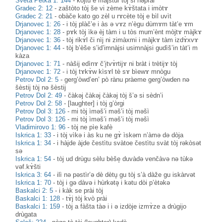
Sveta Petka 1: 144
-
kòjtu e màjstur tòj si nəprài
Gradec 2: 12
-
zaštòto tòj še vi zème kɤ̀štata i imòtɤ
Gradec 2: 21
-
obàče kato go zèl u rɤcète tòj e bìl uvìt
Drjanovec 1: 26
-
i tòj plàč’e i às ə vɤz n’ègu dùmɤm tàt’e ɤm
Drjanovec 1: 28
-
pɤk tòj ìkə èj tàm i u tòs mum’ènt mòjtɤ màjkɤ
Drjanovec 1: 36
-
tòj rikɤ̀l či nìj ni zimàxmi i màjkɤ tàm izdɤ̀xvɤ
Drjanovec 1: 44
-
tòj b’èše s’id’imnàjsi usimnàjsi gudìš’in tàt’i m
kàza
Drjanovec 1: 71
-
nàšij edìnɤ č’i̥tvɤ̀rtijɤ ni bràt i trètijɤ tòj
Drjanovec 1: 72
-
i tòj tɤkɤ̀w kìsɤl tè sɤ bìewɤ mnògu
Petrov Dol 2: 5
-
gerg’òwd’en’ pò rànu pràeme gerg’òwden nə
šèstij tòj nə šèstij
Petrov Dol 2: 49
-
čàkəj čàkəj čàkəj tòj š’ə si sèdn’i
Petrov Dol 2: 58
-
[laughter] i tòj g’òrgi
Petrov Dol 3: 126
-
mi tòj ìməš’i məš’i tòj məšì
Petrov Dol 3: 126
-
mi tòj ìməš’i məš’i tòj məšì
Vladimirovo 1: 96
-
tòj ne pìe kafè
Iskrica 1: 33
-
i tòj vìkə i às ku ne gɤ̀ ìskəm n’àmə də dòja
Iskrica 1: 34
-
i hàjde àjde čestìtu svàtoe čestìtu svàt tòj rəkòsət
sə
Iskrica 1: 54
-
tòj ud drùgu sèlu bèše̝ duvàdə venčàvə nə tùkə
vəf.kɤ̀šti
Iskrica 3: 64
-
ilì nə pəstìr’ə dè dètu̥ gu tòj s’à dàže gu iskàrvət
Iskrica 1: 70
-
tòj i gə dàvə i hùrkətə̥ i kətu dòi p’ètəkə
Baskalci 2: 5
-
i kàk se prài tòj
Baskalci 1: 128
-
tɤ̀j tòj kvò prài
Baskalci 1: 159
-
tòj a fàšta tàә i i ә izdòje izmɤ̀ze a drùgijo
drùgata