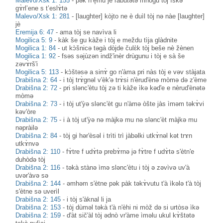
Malevo/Xsk 1: 155
-
pək n’è̝mu je ràbutətə mnògu tòj ìskə
gɤ̀rl’ene s t’eslɤ̀tə
Malevo/Xsk 1: 281
-
[laughter] kòjto ne è duìl tòj nə nàe [laughter]
jè
Eremija 6: 47
-
ama tòj se navìva li
Mogilica 5: 9
-
kàk še gu kàže i tòj e meždu tìja glàdnite
Mogilica 1: 84
-
ut kɔ̀šnicə təgà dòjde čulɛ̀k tòj beše nè žènen
Mogilica 1: 92
-
fsəs səjùzən indž'inèr drùgunu i tòj e sà še
zəvɤ̀rš'i
Mogilica 5: 113
-
kɔ̀štəsə a sinɤ̀ go n'àma pri nàs tòj e vəv stàjata
Drabišna 2: 64
-
i tòj trɤ̀gnəl v'èk'ə trɤ̀si n'èrud'ènə mòmə də z'ème
Drabišna 2: 72
-
pri slənc'ètu tòj zə ti kàže ìkə kəd'e e nèrud'ènətə
mòmə
Drabišna 2: 73
-
i tòj ut'ỳə slənc'èt gu n'àmə òšte jàs ìməm təkɤ̀vi
kəv'òre
Drabišna 2: 75
-
i à tòj ut'ỳə nə màjkə mu nə slənc'èt màjkə mu
nəpràilə
Drabišna 2: 84
-
tòj gi hər'èsəl i trìti trì jàbəlki utkɤ̀nəl kət trɤn
utkɤ̀nvə
Drabišna 2: 110
-
fɤ̀tre f udɤ̀tə prebɤ̀rnə jə fɤ̀tre f udɤ̀tə s'ètn'e
duhòdə tòj
Drabišna 2: 116
-
təkà stànə ìmə slənc'ètu i tòj ə zəvìvə uv'à
uvər'àvə sə
Drabišna 2: 144
-
əmhəm s'ètne pək pàk təkɤ̀vutu t'à ìkələ t'à tòj
s'ètne sə uverìl
Drabišna 2: 145
-
i tòj s'àknal li ja
Drabišna 2: 153
-
tòj dùməl təkà t'à n'èhi ni mòž də si urtòsə ìkə
Drabišna 2: 159
-
d'àt sič'àl tòj ədnò vr'àme ìməlu ukul kɤ̀štətə