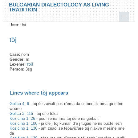
Skip to main content
Skip to search
BULGARIAN DIALECTOLOGY AS LIVING
TRADITION
toggle
Home
»
tòj
You are here
tòj
Case:
nom
Gender:
m
Lexeme:
той
Person:
3sg
Lines where tòj appears
:
-
Golica 4: 6
-
tòj še zəwəlì pɑk n'èma də ustɑ̀ne tɛ̀j ama gɑ̀ mìne
wr'ɛ̀me
Golica 3: 115
-
tòj si e tùka
Kozičino 1: 26
-
pòd n’èmə ìmə tòj še e nə gərbɛ̀ t’
Kozičino 1: 106
-
ja d’è j tòj kumàr’ d’è j tugàs nə nə bùctȅ lež’ì
Kozičino 1: 136
-
am znàči zə tepavič’àrə tòj n’àkvə məšìnə ìmə
da