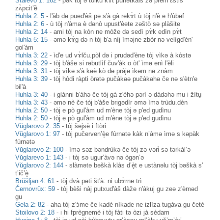
Stalevo 1: 162
-
pək tòj ə tòlku kɤ̀t punətkàiš zə prem’ɛ̀stiš
zʌ̀pcit’ȅ
Huhla 2: 5
-
l'àb də pued'èš pə s'à gà rekɤ̀t ù tòj n'è e h'ùbəf
Huhla 2: 6
-
ù tòj n'àma è dənò upust'èete zəštò sə plàšite
Huhla 2: 14
-
ami tòj na kòn ne mòže də sedì pɤ̀k edìn pɤ̀t
Huhla 5: 15
-
əmə kɤ̀g də n tòj b'a nìj ìməjne zbòr nə velìgd'èn'
gol'àm
Huhla 3: 22
-
ìd'e ud vɤ̀lču.pòl də i prudəd'ène tòj vìkə à kòstə
Huhla 3: 29
-
tòj b'àše si rəbutlìf čuv'àk o òt' ìmə enì l'èli
Huhla 3: 31
-
tòj vìkə s'à kəè kò də pràjə ìkəm nə znàm
Huhla 3: 39
-
tòj hòdi ràpti òrətə pučàkəə pučàkəhə če nə s'ètn'e
bil'à
Huhla 3: 40
-
i glànni b'àhə če tòj gà z'èhə pərì ə dàdəhə mu i žìtu̥
Huhla 3: 43
-
əmə nè če tòj b'àše brigədìr əmə ìmə trùdu.dèn
Huhla 2: 50
-
tòj e pò gul'àm ud m'ène tòj ə p'ed gudìnu
Huhla 2: 50
-
tòj e pò gul'àm ud m'ène tòj ə p'ed gudìnu
Vŭglarovo 2: 35
-
tòj šejsè i ftòri
Vŭglarovo 1: 97
-
tòj pučerven’è̝e fùrnətə kàk n’àmə ìmə s kəpàk
fùrnətə
Vŭglarovo 2: 100
-
ìmə səz bəndrùkə če tòj zə vərɨ̀ sə tərkàl’ə
Vŭglarevo 1: 143
-
i tòj sə ugur’àvə nə ògən’ə
Vŭglarovo 2: 144
-
slàmətə bəškà klàs d’è̝t e ustànəlu tòj bəškà s’
t’ič’è̝
Brŭšljan 4: 61
-
tòj dvà pəti št'à: ni ubɤ̀rne trì
Černovrŭx: 59
-
tòj bèši nàj putxud'àš dàže n'àkuj gu zeə z'èməd
gu
Gela 2: 82
-
aha tòj z'ɔ̀me če kadè nìkade ne izlìza tugàva gu četè
Stoilovo 2: 18
-
i hi fprègnemè i tòj fàti tә òzi jà sèdam