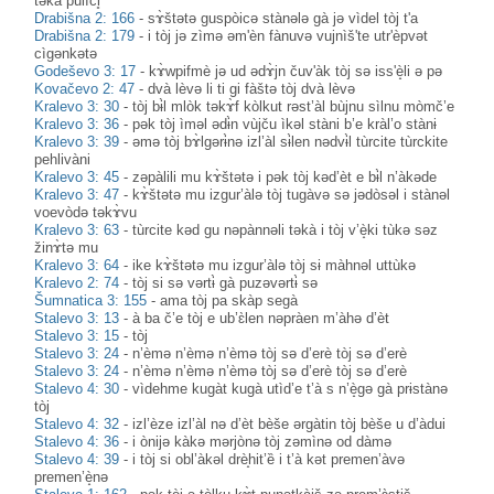
təkà pulìci̥
Drabišna 2: 166
-
sɤ̀štətə guspòicə stànələ gà jə vìdel tòj t'a
Drabišna 2: 179
-
i tòj jə zìmə əm'èn fànuvə vujnìš'te utr'èpvət
cìgənkətə
Godeševo 3: 17
-
kɤ̀wpifmè jə ud ədɤ̀jn čuv'àk tòj sə iss'è̝li ə pə
Kovačevo 2: 47
-
dvà lèvə li ti gi fàštə tòj dvà lèvə
Kralevo 3: 30
-
tòj bɨ̀l mlòk təkɤ̀f kòlkut rəst’àl bùjnu sìlnu mòmč’e
Kralevo 3: 36
-
pək tòj ìməl ədɨ̀n vùjču ìkəl stàni b’e kràl’o stànɨ
Kralevo 3: 39
-
əmə tòj bɤ̀lgərɨ̀nə izl’àl sɨ̀len nədvɨ̀l tùrcite tùrckite
pehlivàni
Kralevo 3: 45
-
zəpàlili mu kɤ̀štətə i pək tòj kəd’èt e bɨ̀l n’àkəde
Kralevo 3: 47
-
kɤ̀štətə mu izgur’àlə tòj tugàvə sə jədòsəl i stànəl
voevòdə təkɤ̀vu
Kralevo 3: 63
-
tùrcite kəd gu nəpànnəli təkà i tòj v’è̝ki tùkə səz
žinɤ̀tə mu
Kralevo 3: 64
-
ike kɤ̀štətə mu izgur’àlə tòj sɨ màhnəl uttùkə
Kralevo 2: 74
-
tòj si sə vərtɨ̀ gà puzəvərtɨ̀ sə
Šumnatica 3: 155
-
ama tòj pa skàp segà
Stalevo 3: 13
-
à ba č’e tòj e ub’ɛ̀len nəpràen m’àhə d’èt
Stalevo 3: 15
-
tòj
Stalevo 3: 24
-
n’èmə n’èmə n’èmə tòj sə d’erè tòj sə d’erè
Stalevo 3: 24
-
n’èmə n’èmə n’èmə tòj sə d’erè tòj sə d’erè
Stalevo 4: 30
-
vìdehme kugàt kugà utìd’e t’à s n’è̝gə gà prɨstànə
tòj
Stalevo 4: 32
-
izl’èze izl’àl nə d’èt bèše ərgàtin tòj bèše u d’àdui
Stalevo 4: 36
-
i ònijə kàkə mərjònə tòj zəmìnə od dàmə
Stalevo 4: 39
-
i tòj si obl’àkəl drѐ̝hit’ȅ i t’à kət premen’àvə
premen’è̝nə