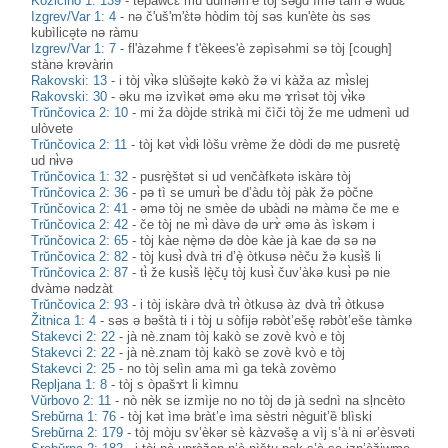
Kozičino 1: 139
-
tèpawcɛ mu dùməm’e tòj səgɑ̀ ìmə tàm ə wudɛ̀
Izgrev/Var 1: 4
-
nə č'uš'm'ɛ̀tə hòdim tòj səs kun'ète ɑ̀s səs
kubìlicə̥tə nə ràmu
Izgrev/Var 1: 7
-
fl'àzəhme f t'èkees'è zəpìsəhmi sə tòj [cough]
stànə krəvàrin
Rakovski: 13
-
i tòj vɨ̀kə slùšəjte kəkò žə vi kàža az mɨ̀slej
Rakovski: 30
-
əku mə izvìkət əmə əku mə ɤrìsət tòj vɨ̀kə
Trŭnčovica 2: 10
-
mi ža dòjde strikà mi čìči tòj že me udmenì ud
ulòvete
Trŭnčovica 2: 11
-
tòj kət vɨ̀dɨ lòšu vrème že dòdi də me pusretè̟
ud nɨ̀və
Trŭnčovica 1: 32
-
pusrè̟štət si ud venčàfkətə iskàrə tòj
Trŭnčovica 2: 36
-
pə tì se umurɨ̀ be d’àdu tòj pàk žə pòčne
Trŭnčovica 2: 41
-
əmə tòj ne smèe də ubàdi nə màmə če me e
Trŭnčovica 2: 42
-
če tòj ne mɨ̀ dàvə də urɤ̀ əmə às ìskəm i
Trŭnčovica 2: 65
-
tòj kàe nè̟mə də dòe kàe jà kae də sə nə
Trŭnčovica 2: 82
-
tòj kusɨ̀ dvà trɨ d’è̟ òtkusə nèču žə kusɨ̀š li
Trŭnčovica 2: 87
-
tɨ̀ že kusɨ̀š lè̝ču̥ tòj kusɨ̀ čuv’àkə kusɨ̀ pə nie
dvàmə nədzàt
Trŭnčovica 2: 93
-
i tòj iskàrə dvà trɨ̀ òtkusə àz dvà trɨ̀ òtkusə
Žitnica 1: 4
-
səs ə bəštà tɨ i tòj u sòfijə rəbòt’eše̥ rəbòt’eše tàmkə
Stakevci 2: 22
-
jà nè.znam tòj kakò se zovè kvò e tòj
Stakevci 2: 22
-
jà nè.znam tòj kakò se zovè kvò e tòj
Stakevci 2: 25
-
no tòj selìn ama mì ga tekà zovèmo
Repljana 1: 8
-
tòj s òpašɤt li kìmnu
Vŭrbovo 2: 11
-
nò nèk se izmìje no no tòj də jà sednì na sḷncèto
Srebŭrna 1: 76
-
tòj kət ìmə bràt’e ìma sèstri nèguit’ȅ blìski
Srebŭrna 2: 179
-
tòj mòju sv’èkər sè kàzvəšə̥ a vìj s’à ni ər’èsvəti