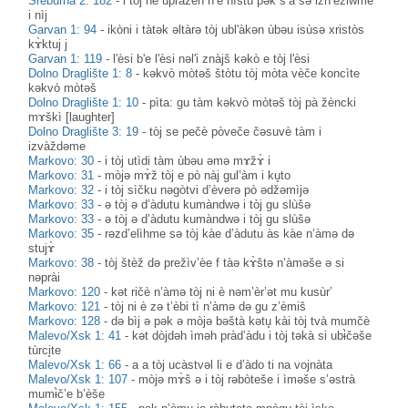
Srebŭrna 2: 182
-
i tòj nè upràžen n’è nìštu pək s’à sə izn’èžiwme
i nìj
Garvan 1: 94
-
ikòni i tàtək əltàrə tòj ubl'àkən ùbəu isùsə xristòs
kɤ̀ktuj j
Garvan 1: 119
-
l'èsi b'e l'èsi nəl'i znàjš kəkò e tòj l'èsi
Dolno Draglište 1: 8
-
kəkvò mòtəš štòtu tòj mòta vèče koncìte
kəkvò mòtəš
Dolno Draglište 1: 10
-
pìta: gu tàm kəkvò mòtəš tòj pà žèncki
mɤškì [laughter]
Dolno Draglište 3: 19
-
tòj se pečè pòveče čəsuvè tàm i
izvàždəme
Markovo: 30
-
i tòj utìdi tàm ùbəu əmə mɤžɤ̀ i
Markovo: 31
-
mòjə mɤ̀ž tòj e pò nàj gul’àm i ku̥to
Markovo: 32
-
i tòj sìčku nəgòtvi d’èverə pò ədžəmìjə
Markovo: 33
-
ə tòj ə d’àdutu kumàndwə i tòj gu slùšə
Markovo: 33
-
ə tòj ə d’àdutu kumàndwə i tòj gu slùšə
Markovo: 35
-
rəzd’elìhme sə tòj kàe d’àdutu às kàe n’àmə də
stujɤ̀
Markovo: 38
-
tòj štèž də prežìv’èe f tàə kɤ̀štə n’àməše ə si
nəprài
Markovo: 120
-
kət ričè n’àmə tòj ni è nəm’èr’ət mu kusùr’
Markovo: 121
-
tòj ni è zə t’èbi tì n’àmə də gu z’èmiš
Markovo: 128
-
də bìj ə pək ə mòjə bəštà kətu̥ kài tòj tvà mumčè
Malevo/Xsk 1: 41
-
kət dòjdəh ìməh pràd’àdu i tòj təkà si ubɨ̀čəše
tùrci̥te
Malevo/Xsk 1: 66
-
a a tòj ucàstvəl li e d’àdo ti na vojnàta
Malevo/Xsk 1: 107
-
mòjə mɤ̀š ə i tòj rəbòteše i ìməše s’əstrà
mumɨ̀č’e b’èše