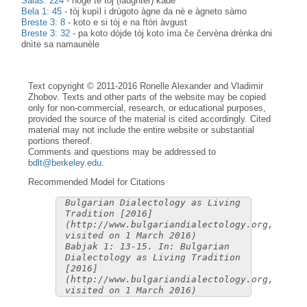
Salaš: 224
-
nòge tè tòj (laughter) kadè
Bela 1: 45
-
tòj kupìl i drùgoto àgne da nè e àgneto sàmo
Breste 3: 8
-
koto e si tòj e na ftòri àvgust
Breste 3: 32
-
pa koto dòjde tòj koto ìma če červèna drènka dni
dnìte sa namaunèle
Text copyright © 2011-2016 Ronelle Alexander and Vladimir
Zhobov. Texts and other parts of the website may be copied
only for non-commercial, research, or educational purposes,
provided the source of the material is cited accordingly. Cited
material may not include the entire website or substantial
portions thereof.
Comments and questions may be addressed to
bdlt@berkeley.edu
.
Recommended Model for Citations
Bulgarian Dialectology as Living
Tradition [2016]
(http://www.bulgariandialectology.org,
visited on 1 March 2016)
Babjak 1: 13-15. In: Bulgarian
Dialectology as Living Tradition
[2016]
(http://www.bulgariandialectology.org,
visited on 1 March 2016)