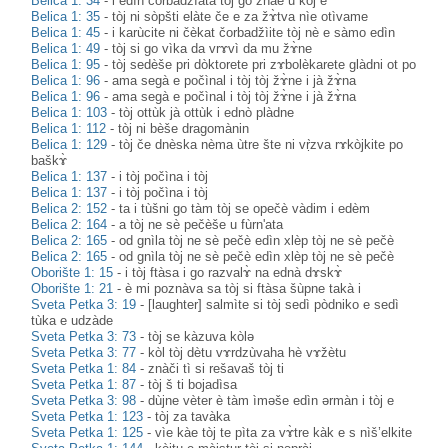
Belica 1: 34
-
i edìn čorbadžìata tòj go znàe u kòj e
Belica 1: 35
-
tòj ni sòpšti elàte če e za žɤ̀tva nìe otìvame
Belica 1: 45
-
i karùcite ni čèkat čorbadžìite tòj nè e sàmo edìn
Belica 1: 49
-
tòj si go vìka da vrɤvì da mu žɤ̀ne
Belica 1: 95
-
tòj sedèše pri dòktorete pri zɤbolèkarete glàdni ot po
Belica 1: 96
-
ama segà e počìnal i tòj tòj žɤ̀ne i jà žɤ̀na
Belica 1: 96
-
ama segà e počìnal i tòj tòj žɤ̀ne i jà žɤ̀na
Belica 1: 103
-
tòj ottùk jà ottùk i ednò plàdne
Belica 1: 112
-
tòj ni bèše dragomànin
Belica 1: 129
-
tòj če dnèska nèma ùtre šte ni vṛ̀zva rɤkòjkite po
baškɤ̀
Belica 1: 137
-
i tòj počìna i tòj
Belica 1: 137
-
i tòj počìna i tòj
Belica 2: 152
-
ta i tùšni go tàm tòj se opečè vàdim i edèm
Belica 2: 164
-
a tòj ne sè pečèše u fùrn'ata
Belica 2: 165
-
od gnìla tòj ne sè pečè edìn xlèp tòj ne sè pečè
Belica 2: 165
-
od gnìla tòj ne sè pečè edìn xlèp tòj ne sè pečè
Oborište 1: 15
-
i tòj ftàsa i go razvalɤ̀ na ednà dɤskɤ̀
Oborište 1: 21
-
è mi poznàva sa tòj si ftàsa šùpne takà i
Sveta Petka 3: 19
-
[laughter] salmìte si tòj sedì pòdniko e sedì
tùka e udzàde
Sveta Petka 3: 73
-
tòj se kàzuva kòlə
Sveta Petka 3: 77
-
kòl tòj dètu vɤrdzùvaha hè vɤžètu
Sveta Petka 1: 84
-
znàči tì si rešavaš tòj ti
Sveta Petka 1: 87
-
tòj š ti bojadìsa
Sveta Petka 3: 98
-
dùjne vèter è tàm ìməše edìn ərmàn i tòj e
Sveta Petka 1: 123
-
tòj za tavàka
Sveta Petka 1: 125
-
vìe kàe tòj te pìta za vɤ̀tre kàk e s nìš’elkite