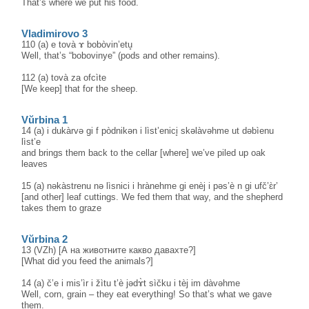
That’s where we put his food.
Vladimirovo 3
110 (a) e tovà ɤ bobòvin’etu̥
Well, that’s “bobovinye” (pods and other remains).
112 (a) tovà za ofcìte
[We keep] that for the sheep.
Vŭrbina 1
14 (a) i dukàrvə gi f pòdnikən i lìst’enici̥ skəlàvəhme ut dəbìenu
lìst’e
and brings them back to the cellar [where] we’ve piled up oak
leaves
15 (a) nəkàstrenu nə lìsnici i hrànehme gi enèj i pəs’è n gi ufč’ɛ̀r’
[and other] leaf cuttings. We fed them that way, and the shepherd
takes them to graze
Vŭrbina 2
13 (VZh) [А на животните какво давахте?]
[What did you feed the animals?]
14 (a) č’e i mis’ìr i žìtu t’è jədɤ̀t sìčku i tèj im dàvəhme
Well, corn, grain – they eat everything! So that’s what we gave
them.