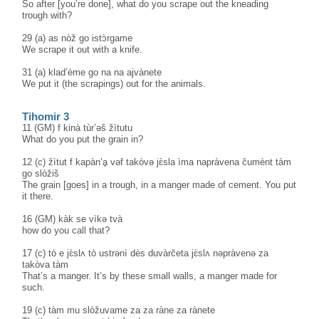
So after [you’re done], what do you scrape out the kneading
trough with?
29 (a) as nòž go istɔ̀rgame
We scrape it out with a knife.
31 (a) klad’ème go na na ajvànete
We put it (the scrapings) out for the animals.
Tihomir 3
11 (GM) f kinà tùr’əš žìtutu
What do you put the grain in?
12 (c) žìtut f kapàn’ḁ vəf takòvə jɛ̀sla ìma napràvena čumènt tàm
go slòžiš
The grain [goes] in a trough, in a manger made of cement. You put
it there.
16 (GM) kàk se vìkə tvà
how do you call that?
17 (c) tò e jɛ̀slʌ tò ustrənì dès duvàrčeta jɛ̀slʌ nəpràvenə za
takòva tàm
That’s a manger. It’s by these small walls, a manger made for
such.
19 (c) tàm mu slòžuvame za za ràne za rànete