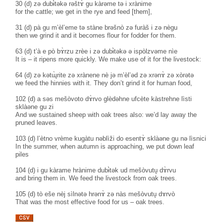
30 (d) zə dubɨ̀təkə rəštɤ̀ gu kàrəme tə i xrànime
for the cattle; we get in the rye and feed [them],
31 (d) pà gu m’èl’eme tə stàne brəšnò zə furàš i zə nègu
then we grind it and it becomes flour for fodder for them.
63 (d) t’à e pò bɤ̀rzu zrèe i zə dubɨ̀təkə ə ispòlzvəme nìe
It is – it ripens more quickly. We make use of it for the livestock:
64 (d) zə kətɰ̀rite zə xrànene nè jə m’èl’əd zə xrənɤ̀ zə xòrətə
we feed the hinnies with it. They don’t grind it for human food,
102 (d) a səs mešòvoto dɤ̀rvo glèdəhne ufcète kàstrehne lìsti
sklàəne gu zi
And we sustained sheep with oak trees also: we’d lay away the
pruned leaves.
103 (d) l’ètno vrème kugàtu nəblìži do esentɤ̀ sklàəne gu nə lìsnici
In the summer, when autumn is approaching, we put down leaf
piles
104 (d) i gu kàrame hrànime dubɨ̀tək ud mešòvutu̥ dɤ̀rvu
and bring them in. We feed the livestock from oak trees.
105 (d) tò eše nèj sìlnətə hrənɤ̀ zə nàs mešòvutu̥ dɤrvò
That was the most effective food for us – oak trees.