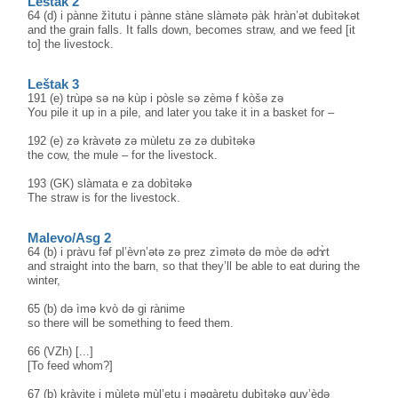
Leštak 2
64 (d) i pànne žìtutu i pànne stàne slàmətə pàk hràn’ət dubìtəkət
and the grain falls. It falls down, becomes straw, and we feed [it
to] the livestock.
Leštak 3
191 (e) trùpə sə nə kùp i pòsle sə zèmə f kòšə zə
You pile it up in a pile, and later you take it in a basket for –
192 (e) zə kràvətə zə mùletu zə zə dubìtəkə
the cow, the mule – for the livestock.
193 (GK) slàmata e za dobìtəkə
The straw is for the livestock.
Malevo/Asg 2
64 (b) i pràvu fəf pl’èvn’ətə zə prez zìmətə də mòe də ədɤ̀t
and straight into the barn, so that they’ll be able to eat during the
winter,
65 (b) də ìmə kvò də gi rànime
so there will be something to feed them.
66 (VZh) [...]
[To feed whom?]
67 (b) kràvite i mùletə mùl’etu i məgàretu dubìtəkə guv’èdə