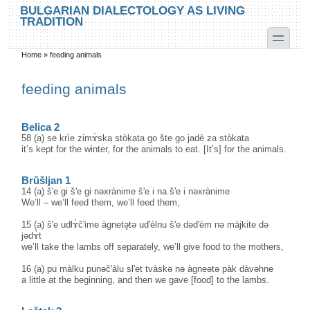
Skip to main content
Skip to search
BULGARIAN DIALECTOLOGY AS LIVING
TRADITION
toggle
Home
»
feeding animals
You are here
feeding animals
Belica 2
58 (a) se krìe zimɤ̀ska stòkata go šte go jadè za stòkata
it’s kept for the winter, for the animals to eat. [It’s] for the animals.
Brŭšljan 1
14 (a) š'e gi š'e gi nəxrànime š'e i na š'e i nəxrànime
We’ll – we’ll feed them, we’ll feed them,
15 (a) š'e udlɤ̀č'ime àgnetə̥tə ud'èlnu š'e dəd'èm nə màjkite də
jədɤ̀t
we’ll take the lambs off separately, we’ll give food to the mothers,
16 (a) pu màlku punəč'àlu sl'et tvàskə nə àgneətə pàk dàvəhne
a little at the beginning, and then we gave [food] to the lambs.