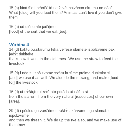
15 (a) kinà š’e i hràniš’ tò ne ž’ivèi həjvànən əku mu ne dàəš
What [else] will you feed them? Animals can’t live if you don’t give
them
16 (a) ud d’ènu nìe jəd’è̝me
[food] of the sort that we eat [too].
Vŭrbina 4
14 (d) kàktu pu.stàrumu təkà vər’èše slàmətə ispòlzvəme pàk
jədɤ̀t dubɨ̀təkə
that's how it went in the old times. We use the straw to feed the
livestock
15 (d) i nèe si ispòlzvəme sɤ̀štu kusìme pràime dubɨ̀təkə si
[and] we use it as well. We also do the mowing, and make [food
for] the livestock
16 (d) ut sɤ̀štu̥tu ut sɤ̀štətə priròdə ut nàštə si
from the same – from the very natural [resources] of our own
[area].
29 (d) i pòsled gu vərš’ème i rəštɤ̀ iskàrvəme i gu slàmətə
ispòlzvəme
and then we thresh it. We do up the rye also, and we make use of
the straw