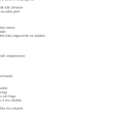
̀k kàk žènexte
 na ednò però
ednò mèsto
̀dәt
ednò kәtu odgovòrnik nә stàduto
redì stopànstvoto
̀ mɤ̀nenki
 ednò
 sɤ̀ga
ko od n’èga
ki li mu vìkahte
kùčka mu vìkame