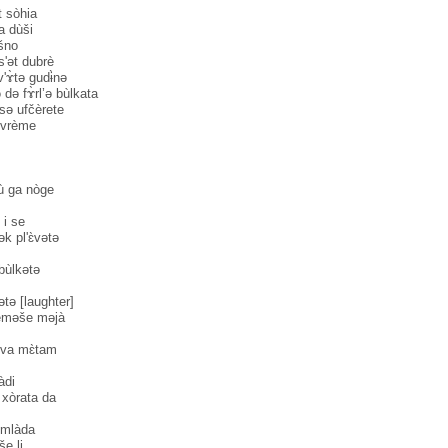
 sòhia
a dùši
̀šno
̀s'ət dubrè
'ɤ̀tə gudɨ̀nə
də fɤ̀rl’ə bùlkata
sə ufčèrete
̀ vrème
ù ga nòge
 i se
ək pl'ɛ̀vətə
bùlkətə
ətə [laughter]
èməše məjà
èva mɛ̀tam
̀di
 xòrata da
 mlàda
še li