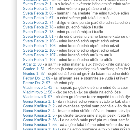
Sveta Petka 2: 1
-
a s kakvò si svètexte bàbo eminè ednò vrèm
Sveta Petka 1: 44
-
ednò vrème a pa pò ràno è ot po
Sveta Petka 3: 66
-
harmàn i na sredàtə ìmə ednò tukòvə edèn 
Sveta Petka 1: 67
-
a ednò vrème pàk takà li e bilò
Sveta Petka 2: 74
-
dɤ̀lgu vr’ɛ̀me pu stò pәrč’ètә udnisɛ̀a ednò 
Sveta Petka 2: 78
-
ednò pu ednò màjkә i turɛ̀lә
Sveta Petka 2: 78
-
ednò pu ednò màjkә i turɛ̀lә
Sveta Petka 3: 81
-
i du ednò izvèsnu vrɛ̀me fàneme kato se u 
Sveta Petka 1: 106
-
ednò krosnò ednò otprèt ednò odzàt
Sveta Petka 1: 106
-
ednò krosnò ednò otprèt ednò odzàt
Sveta Petka 1: 106
-
ednò krosnò ednò otprèt ednò odzàt
Sveta Petka 1: 107
-
ednò krosnò ednò uttùk tə uttùk
Sveta Petka 1: 107
-
ednò krosnò ednò uttùk tə uttùk
Arčar 1: 38
-
a sa fṛlìle ednò mater’àl sùx tɤkòvo kɤdè ostànal
Gradec 1: 51
-
zìmam jà ednò ogledàlce takà stròšeno̥ zèm če
Gradec 1: 87
-
dojdè ednà ženà od gṛdɤ̀ da bàam na ednò detè
Petrov Dol 1: 89
-
às ut’ùvam səs ə stòmnite zə vudà i ut’ìvəm v
Petrov Dol 2: 97
-
sè ednò pòp
Vladimirovo 1: 43
-
si napràiš pa gòsk’e sè si e ednò če a zbòr
Vladimirovo 1: 58
-
kàk se tovà kàk se glèda na ednò lòze
Vladimirovo 3: 97
-
pòslem go tùrame ta sɤ napečè i s ednò dṛ̀
Gorna Krušica 1: 1
-
da ni kàžeš ednò vrème svàdbite kàk sta
Gorna Krušica 2: 2
-
od dvanàese godìni sam počnàla xlèb da 
Gorna Krušica 2: 4
-
ìmame ednò stòlče nòšvi si ìmame takvìja 
Gorna Krušica 1: 5
-
po ùlicìte takòva sme slagàli pešk’ìrčeta 
Gorna Krušica 3: 36
-
i e na ednò mùle prɤ̀f pàt mu tùrat samàr
Gorna Krušica 1: 55
-
aà a gòre takà bè:me ednò vrème dèz na
Gorna Krušica 1: 160
-
pa na ednò bord’ùrče è tòlko čètiri prɤ̀