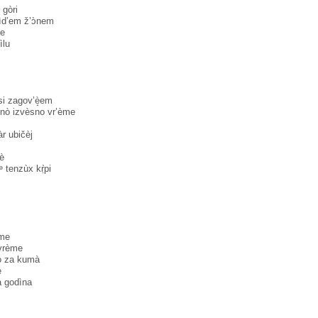
gòri
 ìd’em ž’ɔ̀nem
me
̀lu
si zagov’è̝em
dnò izvèsno vr’ème
̀r ubičèj
è
 tenzùx kṛ̀pi
̀me
vrème
̀ za kumà
e
a godìna