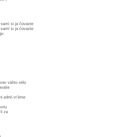
 samì si ja čùvaxte
 samì si ja čùvaxte
gu
 vəv vàšto sèlo
àvaše
ni ednò vr’ème
àvnu
li zə
u