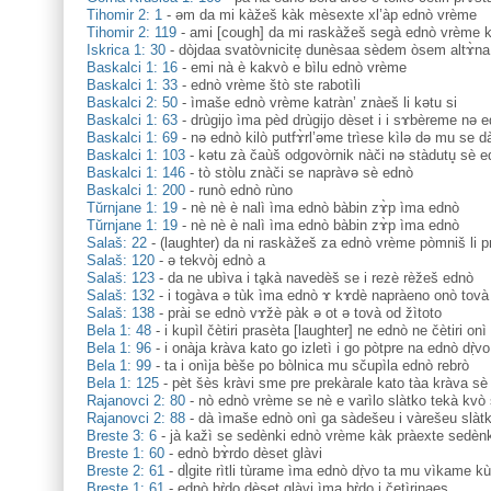
Tihomir 2: 1
-
əm da mi kàžeš kàk mèsexte xl’àp ednò vrème
Tihomir 2: 119
-
ami [cough] da mi raskàžeš segà ednò vrème ka
Iskrica 1: 30
-
dòjdaa svatòvnicite̝ dunèsaa sèdem òsem altɤ̀na
Baskalci 1: 16
-
emi nà è kakvò e bìlu ednò vrème
Baskalci 1: 33
-
ednò vrème štò ste rabotìli
Baskalci 2: 50
-
ìmaše ednò vrème katràn’ znàeš li kәtu si
Baskalci 1: 63
-
drùgijo ìma pèd drùgijo dèset i i sɤbèreme nә 
Baskalci 1: 69
-
nә ednò kilò putfɤ̀rl’әme trìese kìlə dә mu se da
Baskalci 1: 103
-
kәtu zà čaùš odgovòrnik nàči nә stàdutu̥ sè 
Baskalci 1: 146
-
tò stòlu znàči se napràvә sè ednò
Baskalci 1: 200
-
runò ednò rùno
Tŭrnjane 1: 19
-
nè nè è nalì ìma ednò bàbin zɤ̀p ìma ednò
Tŭrnjane 1: 19
-
nè nè è nalì ìma ednò bàbin zɤ̀p ìma ednò
Salaš: 22
-
(laughter) da ni raskàžeš za ednò vrème pòmniš li p
Salaš: 120
-
ə tekvòj ednò a
Salaš: 123
-
da ne ubìva i tḁkà navedèš se i rezè rèžeš ednò
Salaš: 132
-
i togàva ə tùk ìma ednò ɤ kɤdè napràeno onò tovà
Salaš: 138
-
prài se ednò vɤžè pàk ə ot ə tovà od žìtoto
Bela 1: 48
-
i kupìl čètiri prasèta [laughter] ne ednò ne čètiri oni
Bela 1: 96
-
i onàja kràva kato go izletì i go pòtpre na ednò dṛ̀vo
Bela 1: 99
-
ta i onìja bèše po bòlnica mu sčupìla ednò rebrò
Bela 1: 125
-
pèt šès kràvi sme pre prekàrale kato tàa kràva sè
Rajanovci 2: 80
-
nò ednò vrème se nè e varìlo slàtko tekà kvò
Rajanovci 2: 88
-
dà ìmaše ednò onì ga sàdešeu i vàrešeu slàt
Breste 3: 6
-
jà kažì se sedènki ednò vrème kàk pràexte sedèn
Breste 1: 60
-
ednò bɤ̀rdo dèset glàvi
Breste 2: 61
-
dḷ̀gite rìtli tùrame ìma ednò dṛ̀vo ta mu vìkame 
Breste 1: 61
-
ednò bṛ̀do dèset glàvi ìma bṛ̀do i četìrinaes