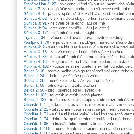
Stančov Han 3: 27
-
pək ednò vr’èmi tùkə tùkə ìməmi idnò s’èlu 
Stojkite 2: 3
-
i ednò šišè səz barkanìca i s’ìr’ɤnce nɛ̀štu takà i
Sŭrnica 4: 1
-
jà da si spòmniš tì kəkvì b’àxa kɤ̀štite ednò vrè
Sŭrnica 4: 62
-
č’ərkmɤ̀ d’ètu slàgəme burnɤ̀tə ednò vrɛ̀me sveti
Sŭrnica 3: 91
-
ne cvetì òš’te ednò l’àtu də ìmə
Sŭrnica 3: 94
-
òšte ednò sərnìšku l’àtu [laughter]
Sŭrnica 3: 171
-
i sè ednò i sɤ̀štu [laughter]
Trjavna: 134
-
i v’èči utvərd’àvə sə tuvà tr’evìti ednò drùgu i
Vasiljovo 1: 70
-
ə pu dv’è kɤ̀šti sa zb’è̝rem na ednò m’àsto da 
Vŭrbina 4: 2
-
s’èlutu e bìlu zəs’èlenu gudìnite ne znàm predi e
Vŭrbina 3: 18
-
za kvò glèdaxte kòtki ednò vrème f kɤ̀štite
Vŭrbina 4: 88
-
še zəkòl’iš’ ednò š’ìle nə ednɤ̀tə kèš’e i tvà e sta
Vŭrbina 4: 131
-
kugàtu sə zɨ̀mə bùlkətə ìmə ednò pusrèštəne
Vŭrbina 4: 132
-
kugàtu sə zìmə rùbətə i s’èk’ fàti̥ pu ednò pərč’
Belica 3: 18
-
togàva màlko lèko go razbṛ̀kvaš vəf ednò torbè otᵊ
Belica 2: 34
-
i kàk se vɤršèeše ednò vrème
Belica 3: 38
-
i ednò kolelcè ta vlàzi vɤf tàa butàlka
Belica 1: 55
-
ednò kàk žɤnà takà padnà i
Belica 2: 90
-
žìto i pšenìca ednò i sɤ̀što li e
Belica 1: 103
-
tòj ottùk jà ottùk i ednò plàdne
Belica 2: 133
-
recèptata za xl'àba kòjto vìe ste pràvili ednò vre
Oborište 1: 1
-
jà da mi kàžeš kə kàk mèsexte xl’aba vìe ednò 
Oborište 2: 22
-
takìva momìčeta sɤbìrat sə pèt momìčeta edno
Oborište 1: 71
-
a tì še ni kàžeš kakvì b’àa i kɤ̀štite ednò vrèm
Oborište 2: 74
-
dobrè tàzi godìna ednò momìče e kumà drùgat
Oborište 1: 86
-
a kakvà stòka ìmaxte vìe ednò vrème
Oborište 1: 165
-
i ednò džurìlo i sa kàčim takà na ednà dɤskɤ̀
Oborište 1: 167
-
a n’àmaše li ednò takòva visòko takòva kato