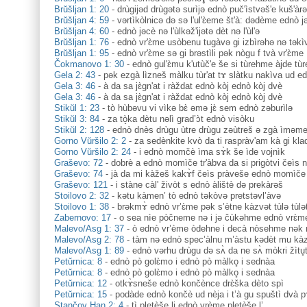
Brŭšljan 1: 20
-
drùgijəd drùgətə surìjə ednò puč'ìstvəš'e kuš'àr
Brŭšljan 4: 59
-
vərtìkòlnicə də sə l'ul'ɛ̀eme št'à: dədème ednò j
Brŭšljan 4: 60
-
ednò jəcè nə l'ùlkəž'ijətə dèt nə l'ùl'ə
Brŭšljan 1: 76
-
ednò vr'ɛ̀me usòbenu tugàvə gi izbìrəhə nə təkì
Brŭšljan 1: 95
-
ednò vr'ɛ̀me sə gi brəstìli pək nògu f tvà vr'ɛ̀me
Čokmanovo 1: 30
-
ednò gul'ɛ̀mu k'utùč'e še si tùrehme àjde t
Gela 2: 43
-
pək ezgà lìzneš màlku tùr'at tɤ slàtku nakìva ud ed
Gela 3: 46
-
à da sa jɛ̀gn'at i ràždat ednò kòj ednò kòj dvè
Gela 3: 46
-
à da sa jɛ̀gn'at i ràždat ednò kòj ednò kòj dvè
Stikŭl 1: 23
-
tò hùbəvu vi vìkə bɛ̀ əmə jɛ̀ sem ednò zəburìlə
Stikŭl 3: 84
-
za tò̝ka dètu nəlì grad’ɔ̀t ednò visòku
Stikŭl 2: 128
-
ednò dnès drùgu ùtre drùgu zəùtreš ə zgà ìməm
Gorno Vŭršilo 2: 2
-
za sedènkite kvò da ti raspràv'am kà gi kl
Gorno Vŭršilo 2: 24
-
i ednò momčè ìma sɤ̀k še ìde vojnìk
Graševo: 72
-
dobrè a ednò momìče tr'àbva da si prigòtvi čeìs na
Graševo: 74
-
jà da mi kàžeš kakɤ̀f čeìs pràveše ednò momìče
Graševo: 121
-
i stàne càl' živòt s ednò àlištè də prekàrəš
Stoilovo 2: 32
-
kәtu kàmen’ tò ednò tәkòvә pretstәvl’àvә
Stoilovo 1: 38
-
brəkmɤ̀ ednò vr’ɛ̀me pək s’ètne kàzvət tùlə tùlə
Zabernovo: 17
-
o sea nìe pòčneme nə i jə čùkəhme ednò vrɛ̀me
Malevo/Asg 1: 37
-
ò ednò vr’ème òdehne i decà nòsehme nək nə
Malevo/Asg 2: 78
-
tàm nə ednò spec’àlnu m’àstu kədèt mu kà
Malevo/Asg 1: 89
-
ednò vərhu drùgu də sʌ̀ da ne sʌ̀ mòkri žìtu̥
Petŭrnica: 8
-
ednò pò golɛ̀mo i ednò pò màlko̥ i sednàa
Petŭrnica: 8
-
ednò pò golɛ̀mo i ednò pò màlko̥ i sednàa
Petŭrnica: 12
-
otkɤ̀sneše ednò končènce drɛ̀ška dèto spì
Petŭrnica: 15
-
podàde ednò končè ud nèja i t’à gu spuštì dvà pɤt
Stančov Han 2: 4
-
tì pletèše li ednò vrème pletèše l’