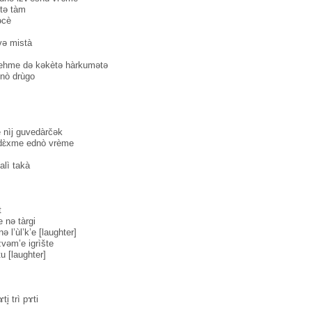
ətə tàm
əcè
və mistà
ùrehme də kəkètə hàrkumətə
nò drùgo
e nìj guvedàrčək
adɛ̀xme ednò vrème
lì takà
t
 nə tàrgi
 l’ùl’k’e [laughter]
zvəm’e igrìšte
tu [laughter]
i̥ trì pɤti