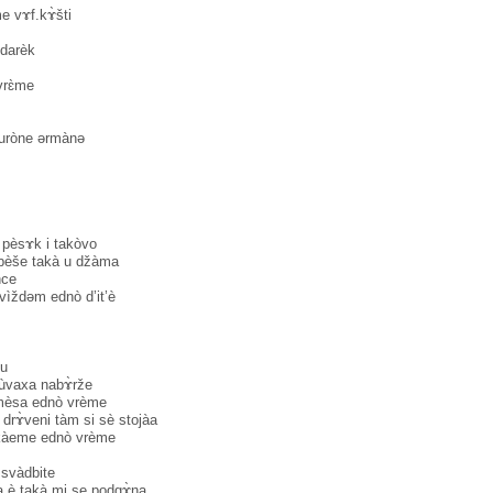
e vɤf.kɤ̀šti
darèk
vrɛ̀me
uròne ərmànə
o pèsɤk i takòvo
 bèše takà u džàma
nce
ìždəm ednò d’it’è
vu
nùvaxa nabɤ̀rže
mèsa ednò vrème
drɤ̀veni tàm si sè stojàa
tkàeme ednò vrème
 svàdbite
sta è takà mi se podgɤ̀na