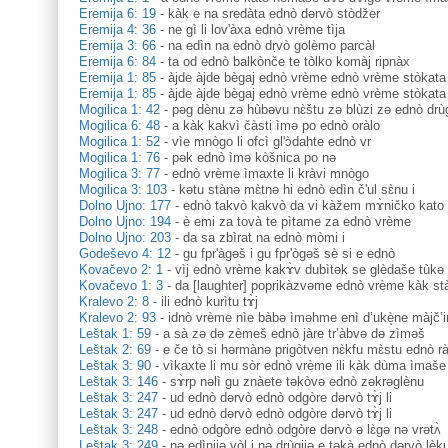
Eremija 6: 19
-
kàk e na sredàta ednò dərvò stòdžer
Eremija 4: 36
-
ne gì li lov'àxa ednò vrème tìja
Eremija 3: 66
-
na edìn na ednò dṛvò golèmo parcàl
Eremija 6: 84
-
ta od ednò balkònče te tòlko komàj ripnàx
Eremija 1: 85
-
àjde àjde bègaj ednò vrème ednò vrème stòkata
Eremija 1: 85
-
àjde àjde bègaj ednò vrème ednò vrème stòkata
Mogilica 1: 42
-
pəg dènu zə hùbəvu nɛ̀štu zə blùzi zə ednò drù
Mogilica 6: 48
-
a kàk kakvì čàsti ìmə po ednò oràlo
Mogilica 1: 52
-
vìe mnògo li ofcì gl'ɔ̀dahte ednò vr
Mogilica 1: 76
-
pək ednò ìmə kòšnica po nə
Mogilica 3: 77
-
ednò vrème ìmaxte li kràvi mnògo
Mogilica 3: 103
-
kətu stànə mɛ̀tnə hi ednò edìn č'ul sɛ̀nu i
Dolno Ujno: 177
-
ednò takvò kakvò da vi kàžem mɤ̀ničko kato
Dolno Ujno: 194
-
è emi za tovà te pìtame za ednò vrème
Dolno Ujno: 203
-
da sa zbìrat na ednò mòmi i
Godeševo 4: 12
-
gu fpr'àgəš i gu fpr'ògəš sè si e ednò
Kovačevo 2: 1
-
vìj ednò vrème kakɤ̀v dubìtək se glèdaše tùkə
Kovačevo 1: 3
-
da [laughter] poprikàzvəme ednò vrème kàk st
Kralevo 2: 8
-
ili ednò kurìtu tɤ̀j
Kralevo 2: 93
-
idnò vrème nìe bàbə ìməhme enì d’ukè̝ne màjč’i
Leštak 1: 59
-
a sà zə də zèmeš ednò jàre tr’àbvə də zìməš
Leštak 2: 69
-
e če tò si hərmànə prigòtven nɛ̀kfu mɛ̀stu ednò r
Leštak 3: 90
-
vìkaxte li mu sòr ednò vrème ili kàk dùma ìmaše 
Leštak 3: 146
-
sɤ̀rp nəlì gu znàete təkòvə ednò zəkrəglènu
Leštak 3: 247
-
ud ednò dərvò ednò odgòre dərvò tɤ̀j li
Leštak 3: 247
-
ud ednò dərvò ednò odgòre dərvò tɤ̀j li
Leštak 3: 248
-
ednò odgòre ednò odgòre dərvò ə lɛ̀gə nə vrətʌ̀
Leštak 3: 249
-
nə edìnijə vòl i nə drùgijə e təkà ednò dərvò lèk