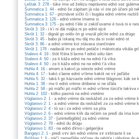
Leštak 3: 278
-
tùkə ìmə ud želèzu nəpràveno ednò səz gulèmə
Šumnatica 1: 44
-
ednò še zàpitam jà vàs vì ste pò ùčeni pò tə
Šumnatica 1: 67
-
priznàvət sìčki či i bugàta ednò vrème rəzbìš
Šumnatica 3: 126
-
ednò vrème ìməme si
Šumnatica 3: 175
-
pu ednò t’èle si zəkòl’uvame è tuvà ni e rən
Skrŭt 3: 19
-
i k’i ni dài màjka ni po ednò ejcè
Skrŭt 1: 32
-
dignàl go orèlo òn gi vrəzàl pilcìte ednò za drùgo
Skrŭt 3: 45
-
babo jà ìskaraj mu dàj mu da si svàri ednò ot
Skrŭt 3: 86
-
a ednò vrème koì stàvaxa stančinàre
Skrŭt 1: 178
-
nadavàl im po ednò petàče i màtoricata vikàla gro
Stalevo 4: 19
-
štòt fčèra b’àxme f ednò sèlu tàm
Stalevo 4: 50
-
zə ti kàžə ednò nə nə ednò t’à vìkə
Stalevo 4: 50
-
zə ti kàžə ednò nə nə ednò t’à vìkə
Huhla 4: 16
-
əməm a kakvò ja sèexte ednò vrème
Huhla 4: 17
-
kəkò s'àene ednò vr'ème kəkòt ne sɤ̀ jəd'àše
Huhla 5: 32
-
takà li go kàzvaxte ednò vrème blàgovec kàk se 
Huhla 1: 38
-
mə tì ednò vrème dròbene si ne id'àla
Huhla 2: 58
-
pò màl'ki pò màl'ki m ednò vr'ème tùrcit'e təkɤ̀və 
Huhla 2: 102
-
kòlko pasmà na ednò vretèno
Vŭglarovo 2: 1
-
a ednò vrème da rəskàžeš zə zə ednò vrème k
Vŭglarovo 2: 1
-
a ednò vrème da rəskàžeš zə zə ednò vrème k
Vŭglarovo 2: 4
-
tò sə i zə ednò vrèmi sa pìta
Vŭglarovo 2: 6
-
ednò vrème kɤ̀k da rečèm se predì da ìma kom
Vŭglarovo 2: 37
-
[unintelligible] za ednò vrème
Vŭglarevo 2: 78
-
ednò du drùgu
Vŭglarovo 1: 83
-
nə ednò dɤ̀rvo i gelgerìjkə
Bangejci 2: 1
-
predì vɤv àm ednò vrème sɤ sɤbìraxte li se
Brŭšljan 1: 6
-
nàč'i zemed'èlie pòčnəɣ də rəbòt'e i ràbutine du e