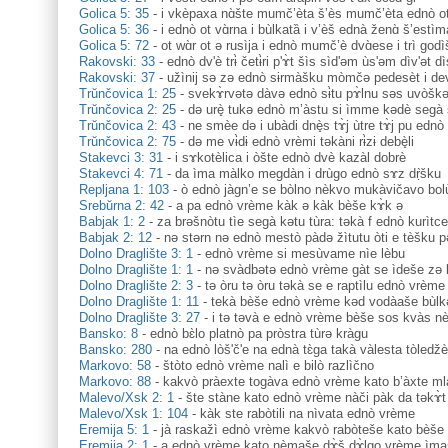
Golica 5: 35
-
i vkèpaxa nɑ̀šte mumč’èta š’ès mumč’èta ednò ot
Golica 5: 36
-
i ednò ot vɑ̀rna i bùlkatȁ i v’èš ednà ženɑ̀ š’estìm
Golica 5: 72
-
ot wɑ̀r ot ə rusìja i ednò mumč’è dvɑ̀ese i trì godi
Rakovski: 33
-
ednò dv'è trɨ̀ četɨ̀ri p'ɤ̀t šìs sìd'əm ùs'əm dìv'ət di
Rakovski: 37
-
užìnij sə zə ednò sɨrmàšku mòmčə pedesèt i dev
Trŭnčovica 1: 25
-
svekɤ̀rvətə dàvə ednò sɨ̀tu pɤ̀lnu səs uvòškə 
Trŭnčovica 2: 25
-
də urè̟ tukə ednò m’àstu si ìmme kədè segà 
Trŭnčovica 2: 43
-
ne smèe də i ubàdi dnè̟s tɤ̀j ùtre tɤ̀j pu edno
Trŭnčovica 2: 75
-
də me vɨ̀dɨ ednò vrèmi təkàni rɨ̀zɨ debè̟li
Stakevci 3: 31
-
i sɤkotèlica i òšte ednò dvè kazàl dobrè
Stakevci 4: 71
-
da ìma màlko megdàn i drùgo ednò sɤz dṛ̀šku
Repljana 1: 103
-
ò ednò jàgn’e se bòlno nèkvo mukàvičavo bol
Srebŭrna 2: 42
-
a pa ednò vrème kàk ə kàk bèše kɤ̀k ə
Babjak 1: 2
-
za brəšnòtu tìe segà kətu tùra: təkà f ednò kurìtce
Babjak 2: 12
-
nə stərn nə ednò mestò pàdə žìtutu òti e tèšku p
Dolno Draglište 3: 1
-
ednò vrème si mesùvame nìe lèbu
Dolno Draglište 1: 1
-
nə svàdbətə ednò vrème gàt se ìdeše zə 
Dolno Draglište 2: 3
-
tə òru tə òru təkà se e raptìlu ednò vrème
Dolno Draglište 1: 11
-
tekà bèše ednò vrème kəd vodàaše bùlk
Dolno Draglište 3: 27
-
i tə təvà e ednò vrème bèše sos kvàs n
Bansko: 8
-
ednò bɛ̀lo platnò pa pròstra tùrə kràgu
Bansko: 280
-
na ednò lòš'č'e na ednà tɛ̀ga takà vàlesta tòledž
Markovo: 58
-
štòto ednò vrème nalì e bilò razlìčno
Markovo: 88
-
kakvò pràexte togàva ednò vrème kato b’àxte mla
Malevo/Xsk 2: 1
-
šte stàne kato ednò vrème nàči pàk da təkɤ̀t
Malevo/Xsk 1: 104
-
kàk ste rabòtili na nìvata ednò vrème
Eremija 5: 1
-
jà raskažì ednò vrème kakvò rabòteše kato bèše
Eremija 2: 1
-
a ednò vrème kato nèmaše dɤ̀š dɤ̀lgo vrème ìma