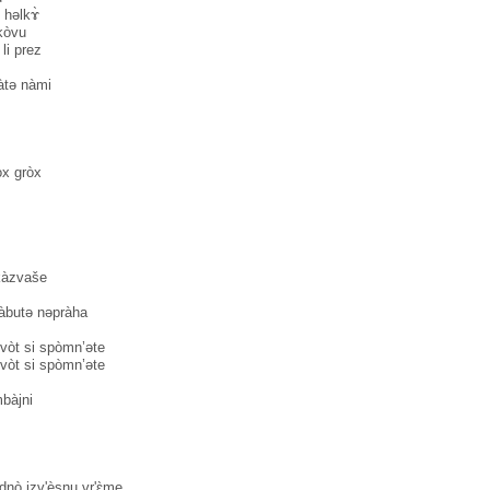
 həlkɤ̀
kòvu
 li prez
àtə nàmi
̀x gròx
kàzvaše
ràbutə nəpràha
vòt si spòmn’əte
vòt si spòmn’əte
bàjni
dnò izv'èsnu vr'ɛ̀me