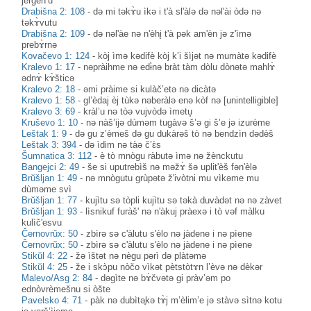
jergèn’u
Drabišna 2: 108
-
də mi təkɤ̀u ìkə i t'à sl'àlə də nəl'ài òdə nə
təkɤ̀vutu
Drabišna 2: 109
-
də nəl'àe nə n'èhi̥ t'à pək am'èn jə z'ìmə
prebɤ̀rnə
Kovačevo 1: 124
-
kòj ìmə kədifè kòj k’i šìjət nə mumàtə kədifè
Kralevo 1: 17
-
nəpràihme nə edɨ̀nə bràt tàm dòlu dònətə mahlɤ̀
ədnɤ̀ kɤ̀šticə
Kralevo 2: 18
-
əmi pràime si kulàč’etə nə dicàtə
Kralevo 1: 58
-
gl’èdaj èj tùkə nəberàlə enə kòf nə [unintelligible]
Kralevo 3: 69
-
kràl’u nə tòə vujvòdə ìmetu̥
Kruševo 1: 10
-
nə nàš’ijə dùməm tugàvə š’ə gi š’e jə izurème
Leštak 1: 9
-
də gu z’èmeš də gu dukàrəš tò nə bendzìn dədèš
Leštak 3: 394
-
də ìdim nə tàə č’ɛ̀s
Šumnatica 3: 112
-
è tò mnògu ràbutə ìmə nə žènckutu
Bangejci 2: 49
-
še si uputrebìš nə məžɤ̀ šə uplit'èš fən'èlə
Brŭšljan 1: 49
-
nə mnògutu grùpətə ž'ivòtni mu vìkəme mu
dùməme svì
Brŭšljan 1: 77
-
kujìtu sə tòpli kujìtu sə təkà duvàdət nə nə zàvet
Brŭšljan 1: 93
-
lìsnikuf furàš' nə n'àkuj pràexə i tò vəf màlku
kulìč'esvu
Černovrŭx: 50
-
zbìrə sə c'àlutu s'èlo nə jàdene i nə pìene
Černovrŭx: 50
-
zbìrə sə c'àlutu s'èlo nə jàdene i nə pìene
Stikŭl 4: 22
-
žə ìštət nə nègu pərì də plàtəmə
Stikŭl 4: 25
-
že i skɔ̀pu nòčo vìkət pètstòtɤn l’èvə nə dèkər
Malevo/Asg 2: 84
-
dəgìte nə bɤ̀čvətə gi pràv’əm po
ednòvrèmešnu si òšte
Pavelsko 4: 71
-
pàk nə dubìtә̥kə tɤ̀j m’èlim’e jə stàvə sìtnə kotu