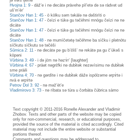
jə vərš’ìjeme
Hvojna 1: 9
-
dàž’e i nə decàtə pràvehə pìl’etə də sə ràdvət ud
uš’m’èr’
Stančov Han 1: 45
-
ò kòlku sәm tәkàlә nә dәštirìti o
Stančov Han 1: 47
-
čeìzi e tùkә gu tәčèhmi mnògu čeìzi nə nə
dicàtə
Stančov Han 1: 47
-
čeìzi e tùkә gu tәčèhmi mnògu čeìzi nə nə
dicàtə
Stančov Han 1: 48
-
nə mumìčetətə̥ təčèhme ba sìčku i plәtnòtu
sìčkutu sìčkutu sә tәčèši
Sŭrnica 2: 11
-
nə decàtə pə gu b’ɛ̀liš’ nə rekàtə pa gu č’ùkəš s
kòpəni
Vŭrbina 3: 49
-
i də jɛ̀m nə həzɤ̀r’ [laughter]
Vŭrbina 4: 67
-
pràət nəgrɛ̀fki nə dubɨ̀tək nezəvìsimu nə dubɨ̀tək
sme pràili
Vŭrbina 4: 70
-
nə gərdìte i nə dubɨ̀tək dàže ispòlzəme ərpɤ̀tə i
nvà e ərpɤ̀tə
Petrov Dol 3: 92
-
nə məž’èt’e
Vladimirovo 3: 73
-
nə rìbata sə tùra u čorbàta čùbrica sàmo
Text copyright © 2011-2016 Ronelle Alexander and Vladimir
Zhobov. Texts and other parts of the website may be copied
only for non-commercial, research, or educational purposes,
provided the source of the material is cited accordingly. Cited
material may not include the entire website or substantial
portions thereof.
Comments and questions may be addressed to