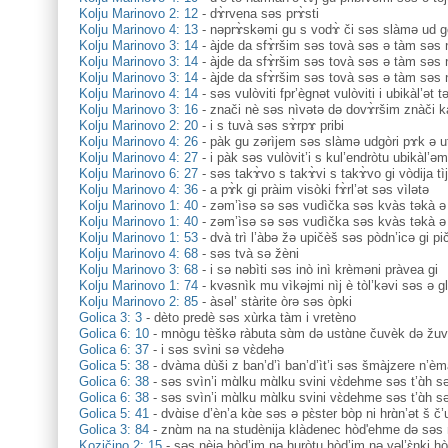
Kolju Marinovo 2: 12
-
dɤ̀rvena səs prɤ̀sti
Kolju Marinovo 4: 13
-
nəprɤ̀skəmi gu s vodɤ̀ či səs slàmə ud gò
Kolju Marinovo 3: 14
-
àjde da sfɤ̀ršim səs tovà səs ə tàm səs 
Kolju Marinovo 3: 14
-
àjde da sfɤ̀ršim səs tovà səs ə tàm səs 
Kolju Marinovo 3: 14
-
àjde da sfɤ̀ršim səs tovà səs ə tàm səs 
Kolju Marinovo 4: 14
-
səs vulòviti fpr’ègnət vulòviti i ubikàl’ət t
Kolju Marinovo 3: 16
-
znači nè səs nìvətə də dovɤ̀ršim znàči k
Kolju Marinovo 2: 20
-
i s tuvà səs sɤ̀rpɤ pribi
Kolju Marinovo 4: 26
-
pàk gu zərìjem səs slàmə udgòri pɤk ə u
Kolju Marinovo 4: 27
-
i pàk səs vulòvit’i s kul’endròtu ubikàl’əm
Kolju Marinovo 6: 27
-
səs takɤ̀vo s takɤ̀vi s takɤ̀vo gi vòdija tì
Kolju Marinovo 4: 36
-
a pɤ̀k gi pràim visòki fɤ̀rl’ət səs vìlətə
Kolju Marinovo 1: 40
-
zəm’ìsə sə səs vudìčka səs kvàs təkà ə 
Kolju Marinovo 1: 40
-
zəm’ìsə sə səs vudìčka səs kvàs təkà ə 
Kolju Marinovo 1: 53
-
dvà trì l’àbə žə upičèš səs pòdn’icə gi pi
Kolju Marinovo 4: 68
-
səs tvà sə žèni
Kolju Marinovo 3: 68
-
i sə nəbìti səs inò inì krèməni pràvea gi
Kolju Marinovo 1: 74
-
kvəsnìk mu vìkəjmi nìj è tòl’kəvi səs ə g
Kolju Marinovo 2: 85
-
àsəl’ stàrite òrə səs òpki
Golica 3: 3
-
dèto predè səs xùrka tàm i vretèno
Golica 6: 10
-
mnògu tèškə ràbuta sɑ̀m də ustɑ̀ne čuvèk də žuv
Golica 6: 37
-
i səs svìni sə vɛ̀dehə
Golica 5: 38
-
dvàma dùši z ban’d’ì ban’d’ìt’i səs šmàjzere n’è
Golica 6: 38
-
səs svìn’i mɑ̀lku mɑ̀lku svini vɛ̀dehme səs t’ɑ̀h s
Golica 6: 38
-
səs svìn’i mɑ̀lku mɑ̀lku svini vɛ̀dehme səs t’ɑ̀h s
Golica 5: 41
-
dvɑ̀ise d’èn’a kɑ̀e səs ə pɛ̀ster bòp ni hrɑ̀n’ət š č’u
Golica 3: 84
-
znɑ̀m na na studènija klàdenec hòd'ehme də səs 
Kozičino 2: 15
-
səs nèjə hòd’im nə huròtu hòd’im nə vəl’ɛ̀nki ho