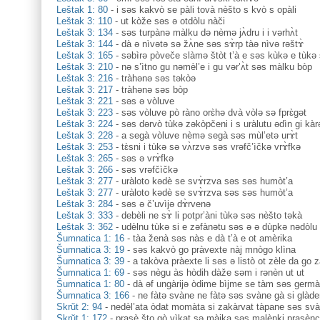
Leštak 1: 80
-
i səs kakvò se pàli tovà nèšto s kvò s opàli
Leštak 3: 110
-
ut kòže səs ə otdòlu nàči
Leštak 3: 134
-
səs turpànə màlku də nèmə jʌ̀dru i i vərhʌ̀t
Leštak 3: 144
-
dà ə nìvətə sə žʌ̀ne səs sɤ̀rp tàə nìvə rəštɤ̀
Leštak 3: 165
-
səbìrə pòveče slàmə štòt t’à e səs kùkə e tùkə 
Leštak 3: 210
-
nə s’ìtno gu nəmèl’e i gu vər’ʌ̀t səs màlku bòp
Leštak 3: 216
-
tràhənə səs təkòə
Leštak 3: 217
-
tràhənə səs bòp
Leštak 3: 221
-
səs ə vòluve
Leštak 3: 223
-
səs vòluve pò ràno orɛ̀hə dvà vòlə sə fprɛ̀gət
Leštak 3: 224
-
səs dərvò tùkə zəkòpčeni i s uràlutu ədìn gi kàr
Leštak 3: 228
-
a segà vòluve nèmə segà səs mùl’etə urɤ̀t
Leštak 3: 253
-
tɛ̀sni i tùkə sə vʌ̀rzvə səs vrəfč’ìčkə vrɤ̀fkə
Leštak 3: 265
-
səs ə vrɤ̀fkə
Leštak 3: 266
-
səs vrəfčìčkə
Leštak 3: 277
-
uràloto kədè se svɤ̀rzva səs səs humòt’a
Leštak 3: 277
-
uràloto kədè se svɤ̀rzva səs səs humòt’a
Leštak 3: 284
-
səs ə č’uvìjə dɤ̀rvenə
Leštak 3: 333
-
debèli ne sɤ̀ li potpr’àni tùkə səs nèšto təkà
Leštak 3: 362
-
udèlnu tùkə si e zəfànətu səs ə ə dùpkə nədòlu
Šumnatica 1: 16
-
tàa ženà səs nàs e dà t’à e ot amèrika
Šumnatica 3: 19
-
səs kakvò go pràvexte nàj mnògo klìna
Šumnatica 3: 39
-
a takòva pràexte li səs ə listò ot zèle da go z
Šumnatica 1: 69
-
səs nègu às hòdih dàže səm i rənèn ut ut
Šumnatica 1: 80
-
dà əf ungàrijə òdime bìjme se tàm səs germa
Šumnatica 3: 166
-
ne fàtə svàne ne fàtə səs svàne gà si glàd
Skrŭt 2: 94
-
nedèl’ata òdat momàta si zakàrvat tàpane səs svà
Skrŭt 1: 172
-
prasè što gò vìkat sə màjka səs malènki prasèn