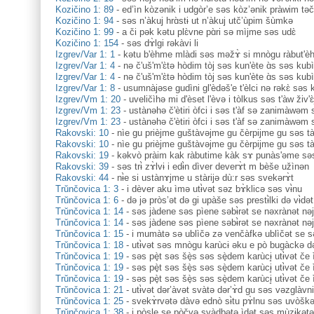
Kozičino 1: 89
-
ed’ìn kòzənik i udgòr’e səs kòz’ənik pràwim təč’
Kozičino 1: 94
-
səs n’àkuj hrɑ̀stɨ ut n’àkuj utč’ùpim šùmkə
Kozičino 1: 99
-
a či pək kətu plɛ̀vne pɑ̀ri sə mìjme səs udɛ̀
Kozičino 1: 154
-
səs dɤ̀lgi rəkàvi li
Izgrev/Var 1: 1
-
kətu b'èhme mlàdi səs məžɤ̀ si mnògu ràbut'e
Izgrev/Var 1: 4
-
nə č'uš'm'ɛ̀tə hòdim tòj səs kun'ète ɑ̀s səs kubì
Izgrev/Var 1: 4
-
nə č'uš'm'ɛ̀tə hòdim tòj səs kun'ète ɑ̀s səs kubì
Izgrev/Var 1: 8
-
usumnàjəse gudìni gl'èdəš'e t'èlci nə rəkɛ̀ səs
Izgrev/Vm 1: 20
-
uveličìhə mi d'èset l'èvə i tòlkus səs t'àw živ'ɛ̀
Izgrev/Vm 1: 23
-
ustànəhə č'ètiri òfci i səs t'àf sə zanimàwəm 
Izgrev/Vm 1: 23
-
ustànəhə č'ètiri òfci i səs t'àf sə zanimàwəm 
Rakovski: 10
-
nìe gu prièjme guštàvəjme gu čèrpijme gu səs ta
Rakovski: 10
-
nìe gu prièjme guštàvəjme gu čèrpijme gu səs ta
Rakovski: 19
-
kəkvò pràim kak ràbutime kàk sɤ punàs'əme səs
Rakovski: 39
-
səs trɨ̀ zɤ̀lvɨ i edɨ̀n dìver deverɤ̀t m bèše užìnən
Rakovski: 44
-
nɨ̀e si ustànɤjme u stàrijə dù:r səs svekərɤ̀t
Trŭnčovica 1: 3
-
i dèver aku ìmə utɨ̀vət səz bɤ̀klicə səs vɨ̀nu
Trŭnčovica 1: 6
-
də jə pròs’ət də gi upàše səs prestɨ̀lki də vɨ̀dət
Trŭnčovica 1: 14
-
səs jàdene səs pìene səbɨ̀rət se nəxrànət nə
Trŭnčovica 1: 14
-
səs jàdene səs pìene səbɨ̀rət se nəxrànət nə
Trŭnčovica 1: 15
-
i mumàtə sə ublìčə zə venčàfkə ublìčət se 
Trŭnčovica 1: 18
-
utɨ̀vət səs mnògu karùcɨ əku e pò bugàckə də
Trŭnčovica 1: 19
-
səs pè̟t səs šè̟s səs sè̟dem karùcɨ̥ utɨ̀vət če
Trŭnčovica 1: 19
-
səs pè̟t səs šè̟s səs sè̟dem karùcɨ̥ utɨ̀vət če
Trŭnčovica 1: 19
-
səs pè̟t səs šè̟s səs sè̟dem karùcɨ̥ utɨ̀vət če
Trŭnčovica 1: 21
-
utɨ̀vət dər’àvət svàtə dər’ɤ̀d gu səs vəzglàv
Trŭnčovica 1: 25
-
svekɤ̀rvətə dàvə ednò sɨ̀tu pɤ̀lnu səs uvòškə 
Trŭnčovica 1: 38
-
i pòsle se pòčvə svàdbətə ìdət səs mùzɨkətə