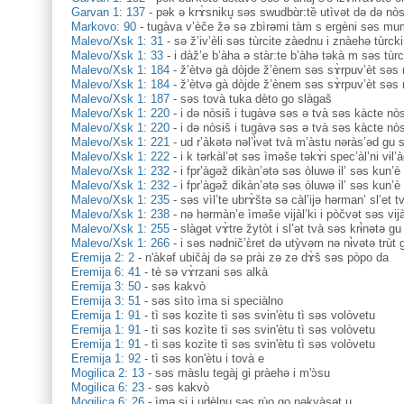
Garvan 1: 137
-
pək ə krɤ̀sniku̥ səs swudbɑ̀r:tȅ utìvət də də nòs'
Markovo: 90
-
tugàva v’èče žə sə zbìrəmi tàm s ergèni səs mum
Malevo/Xsk 1: 31
-
sə ž’iv’èli səs tùrcite zàednu i znàehə tùrcki 
Malevo/Xsk 1: 33
-
i dàž’e b’àha ə stàr:te b’àhə təkà m səs tùrci̥
Malevo/Xsk 1: 184
-
ž’ètvə gà dòjde ž’ènem səs sɤ̀rpuv’èt səs 
Malevo/Xsk 1: 184
-
ž’ètvə gà dòjde ž’ènem səs sɤ̀rpuv’èt səs 
Malevo/Xsk 1: 187
-
səs tovà tuka dèto go slàgaš
Malevo/Xsk 1: 220
-
i də nòsɨš i tugàvə səs ə tvà səs kàcte no
Malevo/Xsk 1: 220
-
i də nòsɨš i tugàvə səs ə tvà səs kàcte no
Malevo/Xsk 1: 221
-
ud r’àkətə nəl’ɨ̀vət tvà m’àstu nəràs’əd gu
Malevo/Xsk 1: 222
-
i k tərkàl’ət səs ìməše təkɤ̀i spec’àl’ni vɨl’a
Malevo/Xsk 1: 232
-
i fpr’àgəž dikàn’ətə səs òluwə il’ səs kun’è
Malevo/Xsk 1: 232
-
i fpr’àgəž dikàn’ətə səs òluwə il’ səs kun’è
Malevo/Xsk 1: 235
-
səs vìl’te ubrɤ̀štə sə càl’ijə hərman’ sl’et tv
Malevo/Xsk 1: 238
-
nə hərmàn’e ìməše vijàl’ki i pòčvət səs vija
Malevo/Xsk 1: 255
-
slàgət vɤ̀tre žytòt i sl’ət tvà səs krɨ̀nətə g
Malevo/Xsk 1: 266
-
i səs nədnič’ɛ̀ret də utỳvəm nə nɨ̀vətə trùt 
Eremija 2: 2
-
n'àkəf ubičàj də sə prài zə zə dɤ̀š səs pòpo da
Eremija 6: 41
-
tè sə vɤ̀rzani səs alkà
Eremija 3: 50
-
səs kakvò
Eremija 3: 51
-
səs sìto ìma si speciàlno
Eremija 1: 91
-
tì səs kozìte tì səs svin'ètu tì səs volòvetu
Eremija 1: 91
-
tì səs kozìte tì səs svin'ètu tì səs volòvetu
Eremija 1: 91
-
tì səs kozìte tì səs svin'ètu tì səs volòvetu
Eremija 1: 92
-
tì səs kon'ètu i tovà e
Mogilica 2: 13
-
səs màslu tegàj gi pràehə i m'ɔ̀su
Mogilica 6: 23
-
səs kakvò
Mogilica 6: 26
-
ìmə si i udèlnu səs rùo go nəkvàsət u