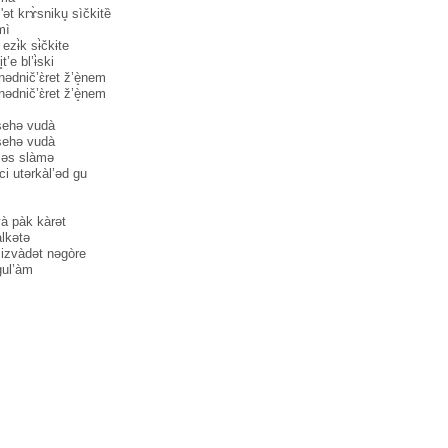
ət krɤ̀sniku̥ sìčkitȅ
ì
ezɨ̀k sɨ̀čkɨte
t’e bl’ɨ̀ski
nədnič’ɛ̀ret ž’è̝nem
nədnič’ɛ̀ret ž’è̝nem
̀sehə vudà
̀sehə vudà
 səs slàmə
̀ci utərkàl’əd gu
à pàk kàrət
̀lkətə
u izvàdət nəgòre
gul’àm