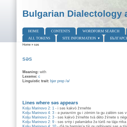
Skip to main content
Skip to search
Bulgarian Dialectology 
HOME
CONTENTS
WORDFORM SEARCH
Main menu
ALL TOKENS
SITE INFORMATION
БЪЛГАРС
Home
»
səs
You are here
səs
Meaning:
with
Lexeme:
с
Linguistic trait:
bjer prep /ə/
Lines where səs appears
Kolju Marinovo 2: 1
-
i səs kakvò žɤnehte
Kolju Marinovo 4: 3
-
ə puravnìm gu i zèmim tə gu zalèim səs vu
Kolju Marinovo 2: 3
-
səs kakvò žɤ̀nehte tvà dèto žɤ̀nete s nèg
Kolju Marinovo 2: 9
-
səs srɤ̀p i pəlamàrkə žə tùriš nə tàjə rɤ̀ka
Kolju Marinovo 4: 10
-
d’è tə harmàn’ə tɤ̀j gu pribìvəmi səs ə to