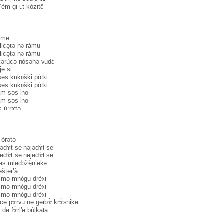
èm gi ut kòzitɛ̏
̀hme
licə̥tə nə ràmu
licə̥tə nə ràmu
 kərùcə nòsəhə vudɛ̀
jə si
səs kukòški pɑ̀tki
səs kukòški pɑ̀tki
̀m səs ɨ̀no
̀m səs ɨ̀no
 ù:rɤtə
 òrətə
jədɤ̀t se nəjədɤ̀t se
jədɤ̀t se nəjədɤ̀t se
səs mlədožè̟n’əkə
šter’à
 ìmə mnògu drèxi
 ìmə mnògu drèxi
 ìmə mnògu drèxi
nicə pɤ̀rvu nə gərbɤ̀ krɤ̀snikə
də fɤ̀rl’ə bùlkata