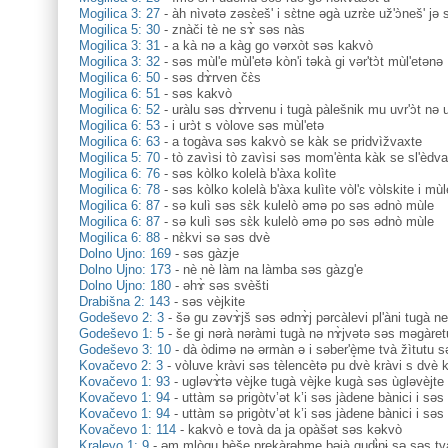
Mogilica 3: 27
-
àh nìvətə zəsɛ̀eš' i sɛ̀tne əgà uzrɛ̀e už'ɔ̀neš' jə 
Mogilica 5: 30
-
znàči tè ne sɤ̀ səs nàs
Mogilica 3: 31
-
a kà nə a kàg go vərxòt səs kakvò
Mogilica 3: 32
-
səs mùl'e mùl'etə kòn'i təkà gi vər'tɔ̀t mùl'etənə
Mogilica 6: 50
-
səs dɤ̀rven čɛ̀s
Mogilica 6: 51
-
səs kakvò
Mogilica 6: 52
-
uràlu səs dɤ̀rvenu i tugà pàlešnik mu uvr'ɔ̀t nə 
Mogilica 6: 53
-
i urɔ̀t s vòlove səs mùl'etə
Mogilica 6: 63
-
a togàva səs kakvò se kàk se pridvìžvaxte
Mogilica 5: 70
-
tò zavìsi tò zavìsi səs mom'ènta kàk se sl'èd
Mogilica 6: 76
-
səs kòlko kolelà b'àxa kolìte
Mogilica 6: 78
-
səs kòlko kolelà b'àxa kulìte vòl'ɛ vòlskite i mù
Mogilica 6: 87
-
sə kulì səs sɛ̀k kulelò əmə po səs ədnò mùle
Mogilica 6: 87
-
sə kulì səs sɛ̀k kulelò əmə po səs ədnò mùle
Mogilica 6: 88
-
nɛ̀kvi sə səs dvè
Dolno Ujno: 169
-
səs gàzje
Dolno Ujno: 173
-
nè nè làm na làmba səs gàzg'e
Dolno Ujno: 180
-
əhɤ̀ səs svèšti
Drabišna 2: 143
-
səs vèjkite
Godeševo 2: 3
-
šə gu zəvɤ̀jš səs ədnɤ̀j pərcàlevi pl'àni tugà ne
Godeševo 1: 5
-
še gi nərà nəràmi tugà nə nɤ̀jvətə səs məgàret
Godeševo 3: 10
-
dà òdimə nə ərmàn ə i səber'è̝me tvà žìtutu s
Kovačevo 2: 3
-
vòluve kràvi səs tèlencètə pu dvè kràvi s dvè 
Kovačevo 1: 93
-
ugləvɤ̀tə vèjke tugà vèjke kugà səs ùgləvèjte
Kovačevo 1: 94
-
uttàm sə prigòtv’ət k’i səs jàdene bànici i səs
Kovačevo 1: 94
-
uttàm sə prigòtv’ət k’i səs jàdene bànici i səs
Kovačevo 1: 114
-
kakvò e tovà da ja opàšət səs kəkvò
Kralevo 1: 9
-
əm mlògu bè̝še prekàrəhme bəjà gudɨ̀nɨ sə səs tv