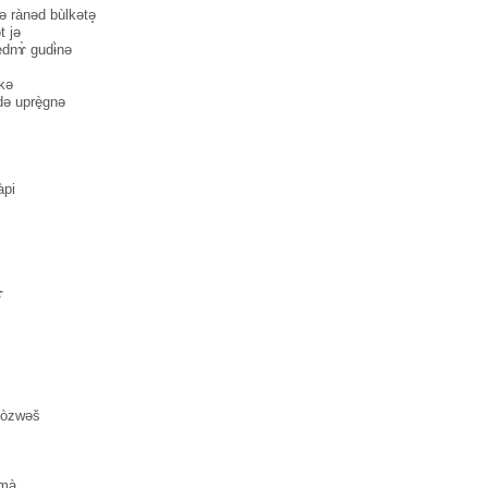
 rànəd bùlkətə̥
t jə
ednɤ̀ gudɨ̀nə
mkə
də uprè̟gnə
̀pi
ɤ
kòzwəš
mà