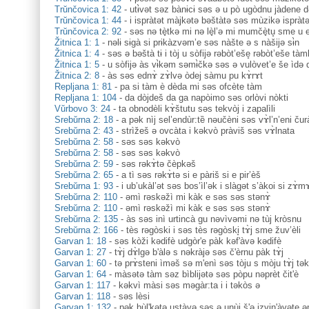
Trŭnčovica 1: 42
-
utɨ̀vət səz bànɨcɨ səs ə u pò ugòdnu jàdene də
Trŭnčovica 1: 44
-
i ispràtət màjkətə bəštàtə səs mùzikə ispràtə
Trŭnčovica 2: 92
-
səs nə tè̟tkə mi nə lè̟l’ə mi mumčè̟tu̥ sme u 
Žitnica 1: 1
-
nəlɨ sɨgà si prɨkàzvəm’e səs nàšte ə s nàšijə sɨ̀n
Žitnica 1: 4
-
səs ə bəštà tɨ i tòj u sòfijə rəbòt’eše̥ rəbòt’eše tà
Žitnica 1: 5
-
u sòfijə às vɨ̀kəm səmɨ̀čkə səs ə vulòvet’e še ìdə 
Žitnica 2: 8
-
às səs ednɤ̀ zɤ̀lvə òdej sàmu pu kɤ̀rɤt
Repljana 1: 81
-
pa si tàm è dèda mi səs ofcète tàm
Repljana 1: 104
-
da dòjdeš da ga napòimo səs orlòvi nòkti
Vŭrbovo 3: 24
-
ta obnodèli kɤ̀štutu səs tekvòj i zapalìli
Srebŭrna 2: 18
-
a pək nìj sel’endùr:tȅ nəučèni səs vɤ̀l’n’eni čura
Srebŭrna 2: 43
-
strìžeš ə ovcàta i kəkvò pràviš səs vɤ̀lnata
Srebŭrna 2: 58
-
səs səs kəkvò
Srebŭrna 2: 58
-
səs səs kəkvò
Srebŭrna 2: 59
-
səs rəkɤ̀tə čèpkəš
Srebŭrna 2: 65
-
a tì səs rəkɤ̀tə si e pàriš si e pir’èš
Srebŭrna 1: 93
-
i ub’ukàl’ət səs bos’ìl’ək i slàgət s’àkoi si zɤ̀m
Srebŭrna 2: 110
-
əmì rəskəžì mi kàk e səs səs stənɤ̀
Srebŭrna 2: 110
-
əmì rəskəžì mi kàk e səs səs stənɤ̀
Srebŭrna 2: 135
-
às səs inì urtincà gu nəvìvəmi nə tùj kròsnu
Srebŭrna 2: 166
-
tès rəgòski i səs tès rəgòski̥ tɤ̀j sme žuv’èli
Garvan 1: 18
-
səs kòži kədifè udgòr'e pàk kəf'àvə kədifè
Garvan 1: 27
-
tɤ̀j dɤ̀lgə b'àlə s nəkràjə səs č'èrnu pàk tɤ̀j
Garvan 1: 60
-
tə prɤ̀steni ìməš sə m'enì səs tòju s mòju tɤ̀j tə
Garvan 1: 64
-
màsətə tàm səz bìblijətə səs pòpu nəprèt čit'è
Garvan 1: 117
-
kəkvì màsi səs məgàr:ta i i təkòs ə
Garvan 1: 118
-
səs lèsi
Garvan 1: 132
-
pək bùl'kətə ustàvə səs ə unùj š'ə izvin'àvəte ə