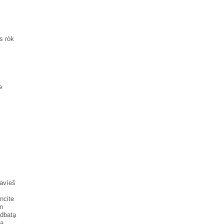
s ròk
ə
avìeš
̀ncite
en
dbatḁ
ca