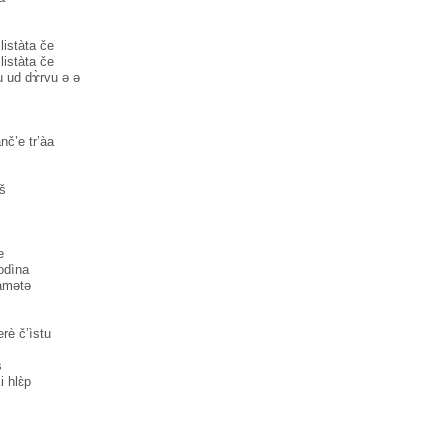
listàta če
listàta če
u ud dɤ̀rvu ə ə
nč’e tr’àa
̀š
e
odìna
àmətə
è č’ìstu
s
i hlɛ̀p