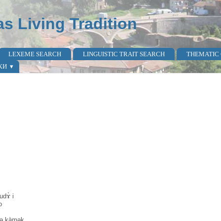
as Living Tradition
LEXEME SEARCH
LINGUISTIC TRAIT SEARCH
THEMATIC
КИ
dɤ̀ i
o
̀jə kàmək