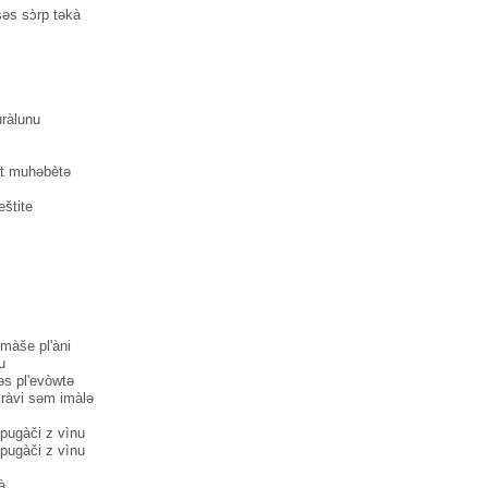
səs sɔ̀rp təkà
uràlunu
vat muhəbètə
leštite
màše pl'àni
u
əs pl'evòwtə
kràvi səm imàlə
 pugàči z vìnu
 pugàči z vìnu
à