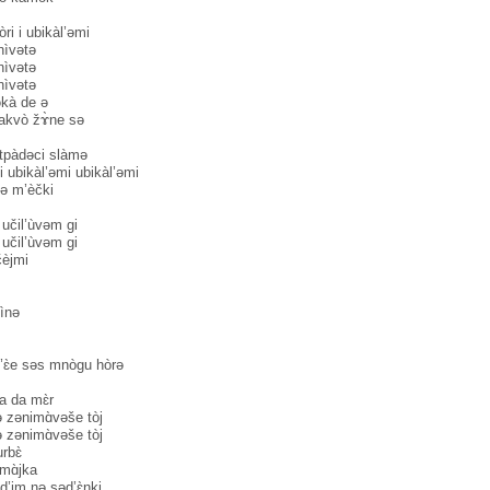
ri i ubikàl’əmi
nìvətə
nìvətə
nìvətə
əkà de ə
akvò žɤ̀ne sə
tpàdəci slàmə
i ubikàl’əmi ubikàl’əmi
jə m’èčki
učil’ùvəm gi
učil’ùvəm gi
čèjmi
lìnə
’ɛ̀e səs mnògu hòrə
ma da mɛ̀r
ə zənimɑ̀vəše tòj
ə zənimɑ̀vəše tòj
rbɛ̀
mɑ̀jka
̀d’im nə səd’ɛ̀nki