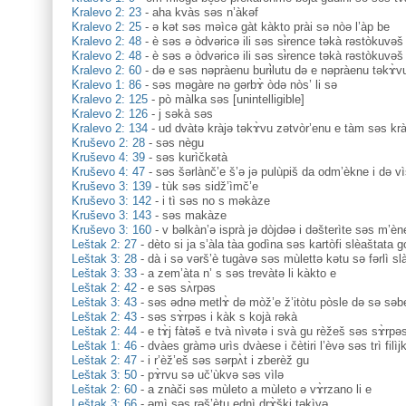
Kralevo 2: 23
-
aha kvàs səs n’àkəf
Kralevo 2: 25
-
ə kət səs məìcə gàt kàkto prài sə nòə l’àp be
Kralevo 2: 48
-
è səs ə òdvəricə ili səs sɨ̀rence təkà rəstòkuvəš 
Kralevo 2: 48
-
è səs ə òdvəricə ili səs sɨ̀rence təkà rəstòkuvəš 
Kralevo 2: 60
-
də e səs nəpràenu burɨ̀lutu də e nəpràenu təkɤ̀v
Kralevo 1: 86
-
səs məgàre nə gərbɤ̀ òdə nòs’ li sə
Kralevo 2: 125
-
pò màlka səs [unintelligible]
Kralevo 2: 126
-
j səkà səs
Kralevo 2: 134
-
ud dvàtə kràjə təkɤ̀vu zətvòr’enu e tàm səs krà
Kruševo 2: 28
-
səs nègu
Kruševo 4: 39
-
səs kurìčkətà
Kruševo 4: 47
-
səs šərlànč’e š’ə jə pulùpiš da odm’èkne i də vi
Kruševo 3: 139
-
tùk səs sidž’ìmč’e
Kruševo 3: 142
-
i tì səs no s məkàze
Kruševo 3: 143
-
səs makàze
Kruševo 3: 160
-
v bəlkàn’ə isprà jə dòjdəə i dəšterìte səs m’èn
Leštak 2: 27
-
dèto si ja s’àla tàa godìna səs kartòfi slèaštata g
Leštak 3: 28
-
dà i sə vərš’è tugàvə səs mùlettə kətu sə fərlì sl
Leštak 3: 33
-
a zem’àta n’ s səs trevàtə li kàkto e
Leštak 2: 42
-
e səs sʌ̀rpəs
Leštak 3: 43
-
səs ədnə metlɤ̀ də mòž’e ž’itòtu pòsle də sə səber
Leštak 2: 43
-
səs sɤ̀rpəs i kàk s kojà rəkà
Leštak 2: 44
-
e tɤ̀j fàtəš e tvà nìvətə i svà gu rèžeš səs sɤ̀rpə
Leštak 1: 46
-
dvàes gràmə urìs dvàese i čètiri l’èvə səs trì filìjk
Leštak 2: 47
-
i r’èž’eš səs sərpʌ̀t i zberèž gu
Leštak 3: 50
-
pɤ̀rvu sə uč’ùkvə səs vìlə
Leštak 2: 60
-
a znàči səs mùleto a mùleto ə vɤ̀rzano li e
Leštak 3: 66
-
əmì səs rəš’ètu ednì drɤ̀ški təkìvə