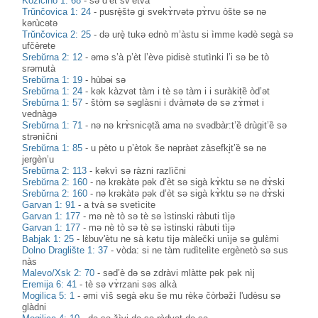
Kozičino 1: 68
-
sə d’èt sv’ètva
Trŭnčovica 1: 24
-
pusrè̟štə gi svekɤ̀rvətə pɤ̀rvu òšte sə nə
kərùcətə
Trŭnčovica 2: 25
-
də urè̟ tukə ednò m’àstu si ìmme kədè segà sə
ufčèrete
Srebŭrna 2: 12
-
əmə s’à p’èt l’èvə pidisè stutìnki l’i sə be tò
srəmutà
Srebŭrna 1: 19
-
hùbəi sə
Srebŭrna 1: 24
-
kək kàzvət tàm i tè sə tàm i i suràkitȅ òd’ət
Srebŭrna 1: 57
-
štòm sə səglàsni i dvàmətə də sə zɤ̀mət i
vednàgə
Srebŭrna 1: 71
-
nə nə krɤ̀snicə̥tȁ ama nə svədbàr:t’ȅ drùgit’ȅ sə
strənìčni
Srebŭrna 1: 85
-
u pèto u p’ètok še nəpràət zàsefki̥t’ȅ sə nə
jergèn’u
Srebŭrna 2: 113
-
kəkvì sə ràzni razlìčni
Srebŭrna 2: 160
-
nə krəkàtə pək d’èt sə sigà kɤ̀ktu sə nə dɤ̀ski
Srebŭrna 2: 160
-
nə krəkàtə pək d’èt sə sigà kɤ̀ktu sə nə dɤ̀ski
Garvan 1: 91
-
a tvà sə svetìcite
Garvan 1: 177
-
mə nè tò sə tè sə ìstinski ràbuti tìjə
Garvan 1: 177
-
mə nè tò sə tè sə ìstinski ràbuti tìjə
Babjak 1: 25
-
lɛ̀buv'ètu ne sà kətu tìjə màlečki unìjə sə gulɛ̀mi
Dolno Draglište 1: 37
-
vòda: si ne tàm rudìtelìte ergènetò sə sus
nàs
Malevo/Xsk 2: 70
-
səd’è də sə zdràvi mlàtte pək pək nìj
Eremija 6: 41
-
tè sə vɤ̀rzani səs alkà
Mogilica 5: 1
-
əmi vìš segà əku še mu rèkə čòrbəžì l'udèsu sə
glàdni