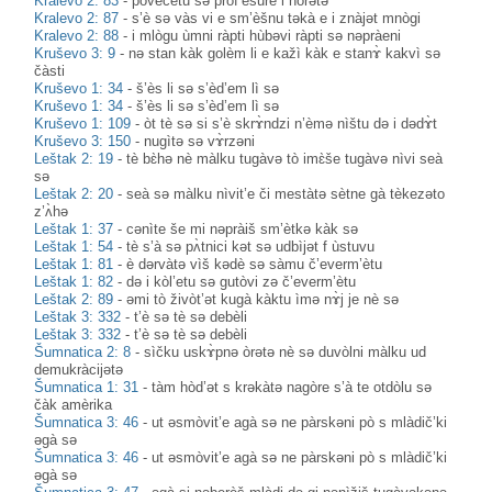
Kralevo 2: 83
-
pòvečetu sə prof’èsure i hòrətə
Kralevo 2: 87
-
s’è sə vàs vi e sm’èšnu təkà e i znàjət mnògi
Kralevo 2: 88
-
i mlògu ùmni ràpti hùbəvi ràpti sə nəpràeni
Kruševo 3: 9
-
nə stan kàk golèm li e kažì kàk e stanɤ̀ kakvì sə
čàsti
Kruševo 1: 34
-
š’ès li sə s’èd’em lì sə
Kruševo 1: 34
-
š’ès li sə s’èd’em lì sə
Kruševo 1: 109
-
òt tè sə si s’è skrɤ̀ndzi n’èmə nìštu də i dədɤ̀t
Kruševo 3: 150
-
nugìtə sə vɤ̀rzəni
Leštak 2: 19
-
tè bɛ̀hə nè màlku tugàvə tò imɛ̀še tugàvə nìvi seà
sə
Leštak 2: 20
-
seà sə màlku nìvit’e či mestàtə sètne gà tèkezəto
z’ʌ̀hə
Leštak 1: 37
-
cənìte še mi nəpràiš sm’ètkə kàk sə
Leštak 1: 54
-
tè s’à sə pʌ̀tnici kət sə udbìjət f ùstuvu
Leštak 1: 81
-
è dərvàtə vìš kədè sə sàmu č’everm’ètu
Leštak 1: 82
-
də i kòl’etu sə gutòvi zə č’everm’ètu
Leštak 2: 89
-
əmi tò živòt’ət kugà kàktu ìmə nɤ̀j je nè sə
Leštak 3: 332
-
t’è sə tè sə debèli
Leštak 3: 332
-
t’è sə tè sə debèli
Šumnatica 2: 8
-
sìčku uskɤ̀pnə òrətə nè sə duvòlni màlku ud
demukràcijətə
Šumnatica 1: 31
-
tàm hòd’ət s krəkàtə nagòre s’à te otdòlu sə
čàk amèrika
Šumnatica 3: 46
-
ut əsmòvit’e agà sə ne pàrskəni pò s mlàdič’ki
əgà sə
Šumnatica 3: 46
-
ut əsmòvit’e agà sə ne pàrskəni pò s mlàdič’ki
əgà sə