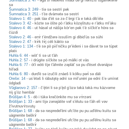
Šumnatica 3: 47
-
əgà si nəberèš mlàdi də gi nənìžiš tugàvəkənə
sə
Šumnatica 3: 249
-
tìə sə sestrì pək
Šumnatica 3: 251
-
t’ɛ̀e dvàmətə sə sestrì
Stalevo 1: 40
-
pək tàə d’èt sə zə č’èrgi t’à e təkà dib’èlə
Stalevo 3: 42
-
kòzte sə òšte pò r’àtku kòze̥štutu e r’àtku ml’àku
Stalevo 4: 46
-
ut hàsəl ut nàšijə kòr’en pək t’è sìčkit’e hòrə sə
čùzdi
Stalevo 2: 46
-
enɤ̀ t’èndžərə issušìm gi dibid’ùs sə sùhi
Stalevo 2: 47
-
kɤ̀k tɤ̀j cèli kàkto sə
Stalevo 1: 134
-
t’è sə pò pʌ̀l’ničku pr’èdeni i sə dàvət tə sə tùpət
platʌ̀
Huhla 6: 44
-
wòt' tì sə ut t'àh
Huhla 2: 57
-
i drùgite sìčkite sə pò màlki ot vàs
Huhla 6: 77
-
òt'ɨ wòti tìje t'àhnite zəplàt' sə pu d'èset dvənàjse
hìl'ədi
Huhla 6: 80
-
durd'è sə izučìli znàeš li kòlku pərɨ̀ sə dàli
Oreše: 14
-
us’ètəš li ràbutə̥tə̥ ədnì sə mil’unèri pə ednì š’e umìrət
òdgladi
Vŭglarovo 2: 157
-
č’è̝tiri li sə p’è̝d g’òzə təkà təkà mu kàzvəme
nìj g’òz həmbàr
Brŭšljan 4: 5
-
dò i tùkə krəčònkite mu sə vɤ̀rzəni
Brŭšljan 1: 33
-
ami tìjə zənəjàtite vəf s'èlutu sə t'àh elì vəv
ž'ivutnuvɤ̀svutu̥
Brŭšljan 1: 68
-
də sə rəspredel'èni ufc'ɛ̀te pu pu.ud'èlnu kuìtu sə
uàgnenite bəškɤ̀
Brŭšljan 1: 68
-
də sə rəspredel'èni ufc'ɛ̀te pu pu.ud'èlnu kuìtu sə
uàgnenite bəškɤ̀