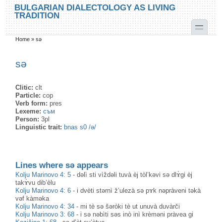
Skip to main content
Skip to search
BULGARIAN DIALECTOLOGY AS LIVING
TRADITION
toggle
Home
»
sə
You are here
sə
Clitic:
clt
Particle:
cop
Verb form:
pres
Lexeme:
съм
Person:
3pl
Linguistic trait:
bnas s0 /ə/
Lines where sə appears
Kolju Marinovo 4: 5
-
dəlì sti vìždəli tuvà èj tòl’kəvi sə dlɤ̀gi èj
takɤ̀vu dib’èlu
Kolju Marinovo 4: 6
-
i dvèti stərnì ž’ulezà sə pɤk nəpràveni təkà
vəf kàməka
Kolju Marinovo 4: 34
-
mi tè sə šəròki tè ut unuvà duvàrči
Kolju Marinovo 3: 68
-
i sə nəbìti səs inò inì krèməni pràvea gi