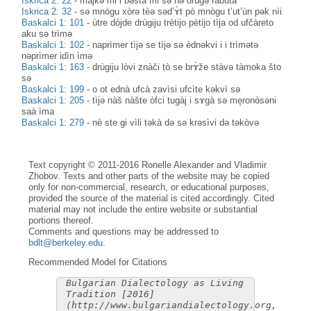
Iskrica 2: 22
-
màjkə mi i bəštà mi sə nə drùgə ràbuta
Iskrica 2: 32
-
sə mnògu xòrə tèə səd’ɤ̀t pò mnògu t’ut’ùn pək nìi
Baskalci 1: 101
-
ùtre dòjde drùgiju trètijo pètijo tìja od ufčàreto
aku sə trìmə
Baskalci 1: 102
-
naprìmer tìjə se tìjə sə èdnəkvi i i trìmәtә
nәprìmer idìn ìmә
Baskalci 1: 163
-
drùgiju lòvi znàči tò se brɤ̀že stàvә tàmoka što
sə
Baskalci 1: 199
-
o ot ednà ufcà zavìsi ufcìte kәkvì sә
Baskalci 1: 205
-
tìjә nàš nàšte òfci tugàj i sɤgà sә me̝ronòsəni
saà ìma
Baskalci 1: 279
-
nè ste gi vìli tәkà dә sә krәsìvi də təkòvә
Text copyright © 2011-2016 Ronelle Alexander and Vladimir
Zhobov. Texts and other parts of the website may be copied
only for non-commercial, research, or educational purposes,
provided the source of the material is cited accordingly. Cited
material may not include the entire website or substantial
portions thereof.
Comments and questions may be addressed to
bdlt@berkeley.edu
.
Recommended Model for Citations
Bulgarian Dialectology as Living
Tradition [2016]
(http://www.bulgariandialectology.org,