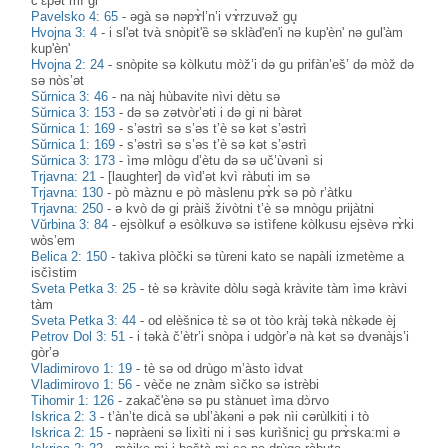
c’ɛ̀pət mì gi
Pavelsko 4: 65
-
əgà sə nəpɤ̀l’n’i vɤ̀rzuvəž gu̥
Hvojna 3: 4
-
i sl'ət tvà snòpit'ȅ sə sklàd'en'i nə kup'èn' nə gul'àm
kup'èn'
Hvojna 2: 24
-
snòpite sə kòlkutu mòž’i də gu prifàn’eš’ də mòž də
sə nòs’ət
Sŭrnica 3: 46
-
na nàj hùbavite nìvi dètu sə
Sŭrnica 3: 153
-
də sə zətvòr’əti i də gi ni bàrət
Sŭrnica 1: 169
-
s’əstrì sə s’əs t’è sə kət s’əstrì
Sŭrnica 1: 169
-
s’əstrì sə s’əs t’è sə kət s’əstrì
Sŭrnica 3: 173
-
ìmə mlògu d’ètu də sə uč’ùvənì si
Trjavna: 21
-
[laughter] də vìd’ət kvì ràbuti im sə
Trjavna: 130
-
pò màznu e pò màslenu pɤ̀k sə pò r’àtku
Trjavna: 250
-
ə kvò də gi pràiš živòtni t’è sə mnògu prijàtni
Vŭrbina 3: 84
-
ejsòlkuf ə esòlkuvə sə istìfene kòlkusu ejsèvə rɤ̀ki
wòs’em
Belica 2: 150
-
takìva plòčki sə tùreni kato se napàli izmetème a
isčìstim
Sveta Petka 3: 25
-
tè sə kràvite dòlu səgà kràvite tàm ìmə kràvi
tàm
Sveta Petka 3: 44
-
od elèšnicə tɛ̀ sə ot tòo kràj təkà nɛ̀kəde èj
Petrov Dol 3: 51
-
i təkà č’ètr’i snòpa i udgòr’ə nà kət sə dvənàjs’i
gòr’ə
Vladimirovo 1: 19
-
tè sə od drùgo m’àsto ìdvat
Vladimirovo 1: 56
-
vèče ne znàm sìčko sə istrèbi
Tihomir 1: 126
-
zakač'ènə sə pu stànuet ìma dɔ̀rvo
Iskrica 2: 3
-
t’àn’te dicà sə ubl’àkəni ə pək nìi cərùlkiti i tò
Iskrica 2: 15
-
nəpràeni sə lixìti ni i səs kurìšnici̥ gu prɤ̀ska:mi ə