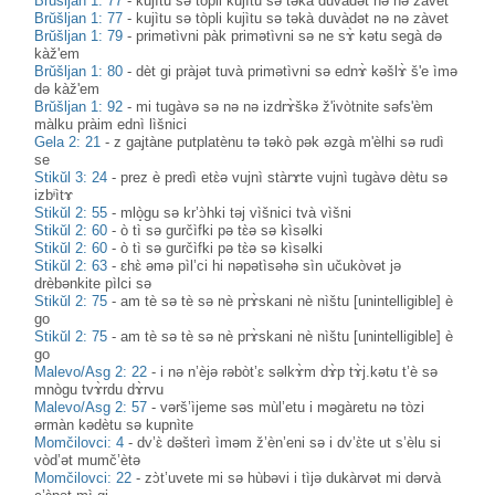
Brŭšljan 1: 77
-
kujìtu sə tòpli kujìtu sə təkà duvàdət nə nə zàvet
Brŭšljan 1: 77
-
kujìtu sə tòpli kujìtu sə təkà duvàdət nə nə zàvet
Brŭšljan 1: 79
-
primətìvni pàk primətìvni sə ne sɤ̀ kətu segà də
kàž'em
Brŭšljan 1: 80
-
dèt gi pràjət tuvà primətìvni sə ednɤ̀ kəšlɤ̀ š'e ìmə
də kàž'em
Brŭšljan 1: 92
-
mi tugàvə sə nə nə izdrɤ̀škə ž'ivòtnite səfs'èm
màlku pràim ednì lìšnici
Gela 2: 21
-
z gajtàne putplatènu tə təkò pək əzgà m'èlhi sə rudì
se
Stikŭl 3: 24
-
prez è predì etɛ̀ə vujnì stàrɤte vujnì tugàvə dètu sə
izbᶤìtɤ
Stikŭl 2: 55
-
mlò̝gu sə kr’ɔ̀hki təj vìšnici tvà vìšni
Stikŭl 2: 60
-
ò tì sə gurčìfki pə tɛ̀ə sə kìsəlki
Stikŭl 2: 60
-
ò tì sə gurčìfki pə tɛ̀ə sə kìsəlki
Stikŭl 2: 63
-
ɛhɛ̀ əmə pìl’ci hi nəpətìsəhə sìn učukòvət jə
drèbənkite pìlci sə
Stikŭl 2: 75
-
am tè sə tè sə nè prɤ̀skani nè nìštu [unintelligible] è
go
Stikŭl 2: 75
-
am tè sə tè sə nè prɤ̀skani nè nìštu [unintelligible] è
go
Malevo/Asg 2: 22
-
i nə n’èjə rəbòt’ɛ səlkɤ̀m dɤ̀p tɤ̀j.kətu t’è sə
mnògu tvɤ̀rdu dɤ̀rvu
Malevo/Asg 2: 57
-
vərš’ìjeme səs mùl’etu i məgàretu nə tòzi
ərmàn kədètu sə kupnìte
Momčilovci: 4
-
dv’ɛ̀ dəšterì ìməm ž’èn’eni sə i dv’ɛ̀te ut s’èlu si
vòd’ət mumč’ètə
Momčilovci: 22
-
zɔ̀t’uvete mi sə hùbəvi i tìjə dukàrvət mi dərvà